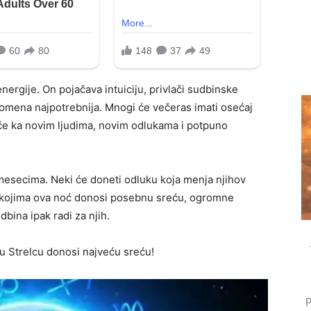
ergije. On pojačava intuiciju, privlači sudbinske
romena najpotrebnija. Mnogi će večeras imati osećaj
uče ka novim ljudima, novim odlukama i potpuno
mesecima. Neki će doneti odluku koja menja njihov
ka kojima ova noć donosi posebnu sreću, ogromne
dbina ipak radi za njih.
u Strelcu donosi najveću sreću!
p