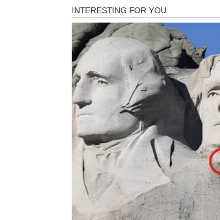
Pun Mesec u vašem znaku donosi vam never
konačno možete da dišete punim plućima. Pos
toga ste prećutali, mnogo emocija sakrili i p
lako.
Ali večeras se sve menja.
Univerzum vam šalje priliku da konačno zatv
istinski čini srećnim. Mnogi Strelčevi će to
ljubavi. Neko iz prošlosti može se vratiti sa
li želite novu šansu ili ne.
Ono što je posebno zanimljivo jeste da će m
ljudima koji ih nisu dovoljno cenili. Pun M
vredite.
Na poslovnom planu stiže neočekivana prilik