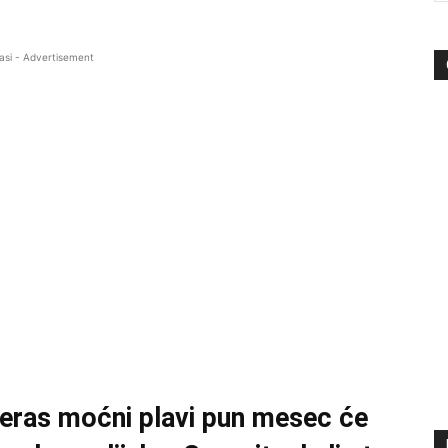
asi - Advertisement
čeras moćni plavi pun mesec će