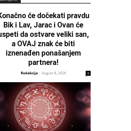
Konačno će dočekati pravdu
Bik i Lav, Jarac i Ovan će
uspeti da ostvare veliki san,
a OVAJ znak će biti
iznenađen ponašanjem
partnera!
Redakcija
August 8, 2026
-
0