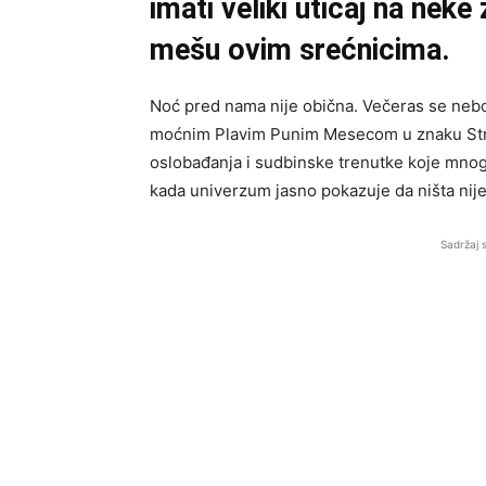
imati veliki uticaj na neke
mešu ovim srećnicima.
Noć pred nama nije obična. Večeras se nebo 
moćnim Plavim Punim Mesecom u znaku Str
oslobađanja i sudbinske trenutke koje mnog
kada univerzum jasno pokazuje da ništa nije
Sadržaj 