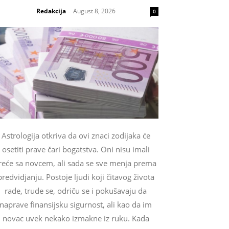
Redakcija
August 8, 2026
-
0
Astrologija otkriva da ovi znaci zodijaka će
osetiti prave čari bogatstva. Oni nisu imali
reće sa novcem, ali sada se sve menja prema
predvidjanju. Postoje ljudi koji čitavog života
rade, trude se, odriču se i pokušavaju da
naprave finansijsku sigurnost, ali kao da im
novac uvek nekako izmakne iz ruku. Kada