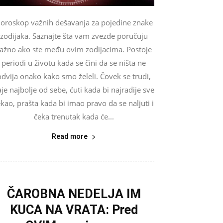
oroskop važnih dešavanja za pojedine znake
zodijaka. Saznajte šta vam zvezde poručuju
ažno ako ste među ovim zodijacima. Postoje
periodi u životu kada se čini da se ništa ne
odvija onako kako smo želeli. Čovek se trudi,
je najbolje od sebe, ćuti kada bi najradije sve
ekao, prašta kada bi imao pravo da se naljuti i
čeka trenutak kada će...
Read more
ČAROBNA NEDELJA IM
KUCA NA VRATA: Pred