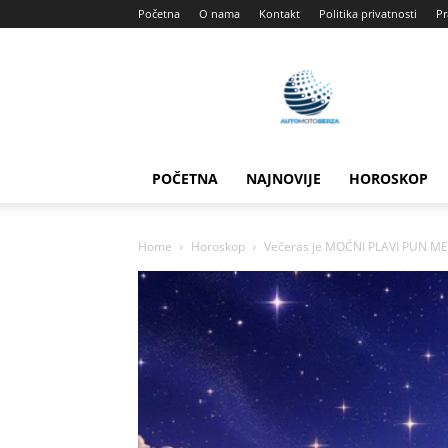
Početna
O nama
Kontakt
Politika privatnosti
Pr
Automotoberza
POČETNA
NAJNOVIJE
HOROSKOP
Home
Horoskop
Večeras je MOĆNI PLAVI PUN M