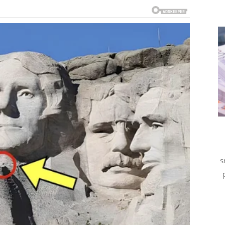
ovatnu snagu, ogromnu emotivnu jasnoću i osećaj da
lednjih meseci nosili ste veliki teret u sebi. Mnogo
okušavali da budete jaki čak i onda kada vam nije bilo
orite vrata prošlosti i okrenete se onome što vas
kom narednih dana dobiti priliku za novi početak u
 iskrenim emocijama, ali ovoga puta ćete vi odlučivati da
s
nogi pripadnici ovog znaka konačno prestati da trče za
esec vam vraća samopouzdanje i podseća vas koliko
a. Neko će dobiti poziv, ponudu ili vest koja menja tok