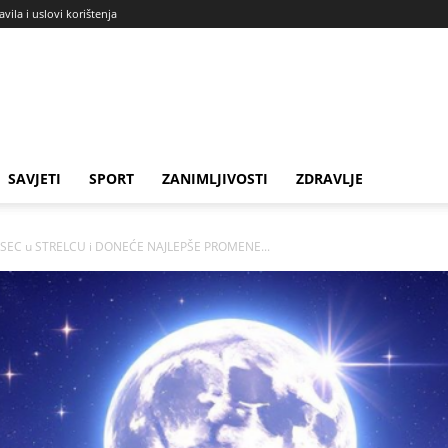
avila i uslovi korištenja
SAVJETI
SPORT
ZANIMLJIVOSTI
ZDRAVLJE
ESEC u STRELCU i DONEĆE NAJLEPŠE PROMENE...