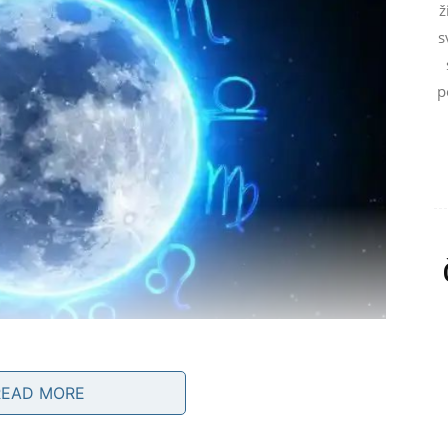
ž
s
p
RIOD O KOME STE MAŠTALI
READ MORE