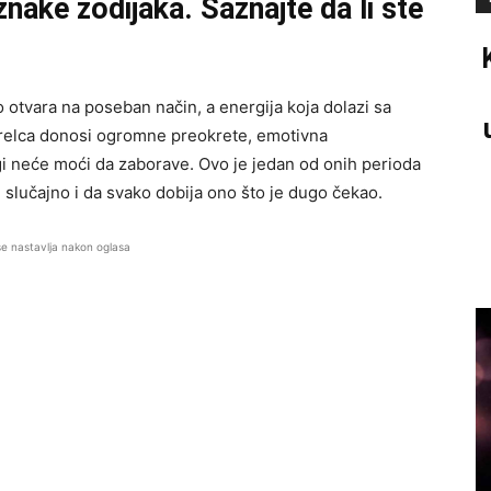
 znake zodijaka. Saznajte da li ste
otvara na poseban način, a energija koja dolazi sa
elca donosi ogromne preokrete, emotivna
i neće moći da zaborave. Ovo je jedan od onih perioda
 slučajno i da svako dobija ono što je dugo čekao.
se nastavlja nakon oglasa