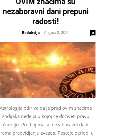
OVIM znacima su
nezaboravni dani prepuni
radosti!
Redakcija
August 8, 2026
-
0
Astrologija otkriva da je pred ovim znacima
zodijaka nedelja u kojoj će doživeti pravu
čaroliju. Pred njima su nezaboravni dani
rema predvidjanju zvezda. Postoje periodi u