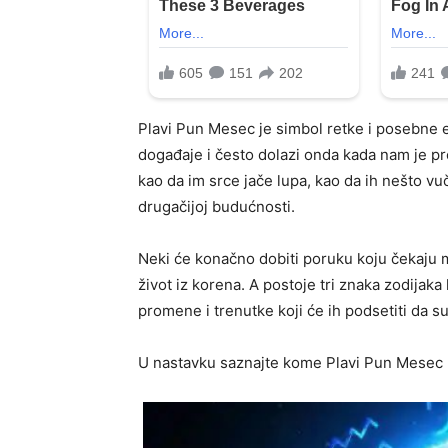
Plavi Pun Mesec je simbol retke i posebne en
događaje i često dolazi onda kada nam je p
kao da im srce jače lupa, kao da ih nešto v
drugačijoj budućnosti.
Neki će konačno dobiti poruku koju čekaju 
život iz korena. A postoje tri znaka zodija
promene i trenutke koji će ih podsetiti da su
U nastavku saznajte kome Plavi Pun Mesec 