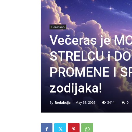
Horoskop
Večeras je M
STRELCU i D
PROMENE I SR
zodijaka!
By
Redakcija
-
May 31, 2026
3414
0