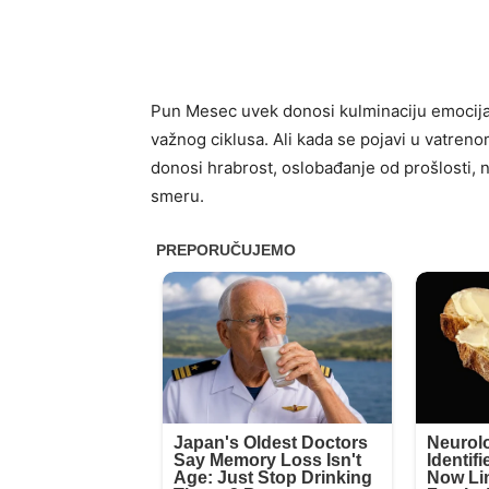
Pun Mesec uvek donosi kulminaciju emocija, 
važnog ciklusa. Ali kada se pojavi u vatre
donosi hrabrost, oslobađanje od prošlosti,
smeru.