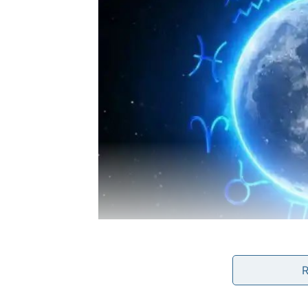
STRELAC – POČINJE PE
Ovo je vaš Mesec. Vaša energija. Vaša noć.