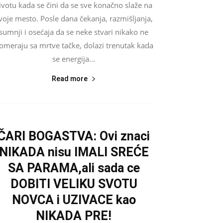
ivotu kada se čini da se sve konačno slaže na
voje mesto. Posle dana čekanja, razmišljanja,
sumnji i osećaja da se neke stvari nikako ne
omeraju sa mrtve tačke, dolazi trenutak kada
se energija...
Read more
ČARI BOGASTVA: Ovi znaci
NIKADA nisu IMALI SREĆE
SA PARAMA,ali sada ce
DOBITI VELIKU SVOTU
NOVCA i UZIVACE kao
NIKADA PRE!