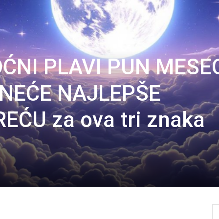
OĆNI PLAVI PUN MESE
ONEĆE NAJLEPŠE
EĆU za ova tri znaka