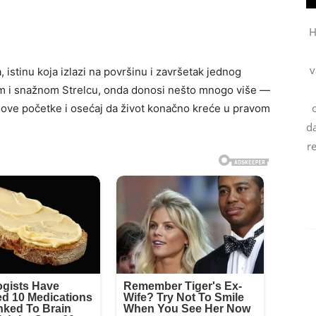
H
v
istinu koja izlazi na površinu i završetak jednog
nom i snažnom Strelcu, onda donosi nešto mnogo više —
 nove početke i osećaj da život konačno kreće u pravom
da
r