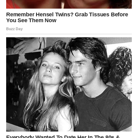
Lavovi će želeti pažnju i potvrdu ljubavi više nego inače.
Ako ste u vezi, moguće je da ćete partneru zameriti
hladnoću ili nedostatak emocija. Ipak, nije sve onako kako
izgleda. Druga strana samo ne zna kako da pokaže
osećanja.
Slobodni Lavovi mogli bi neočekivano da se zbliže sa
osobom koju poznaju već neko vreme. Iz prijateljstva
može nastati nešto mnogo dublje.
Jedan Lav će tokom večeri dobiti priznanje koje nije
očekivao. Srce će vam ubrzano lupati, a emocije će biti
gotovo nemoguće sakriti.
Devica