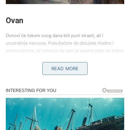
Ovan
Ovnovi će tokom ovog dana biti puni strasti, ali i
unutrašnje nervoze. Pokušaćete da delujete hladno i
samouvereno, ali istina je da vam je veoma stalo do jedne
osobe. Ako ste u vezi, moguć je razgovor koji će otvoriti
teme koje ste dugo izbegavali. Partner želi više pažnje i
READ MORE
iskrenosti.
Slobodni Ovnovi mogli bi da dobiju poruku od osobe iz
prošlosti. Ta poruka će vas potpuno izbaciti iz ravnoteže
jer će probuditi emocije za koje ste mislili da su nestale.
Neko će želeti novu šansu sa vama.
Veče donosi snažnu emotivnu energiju. Moguće su suze,