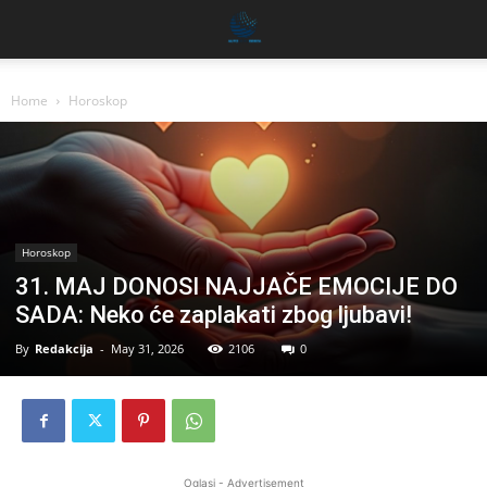
Home
Horoskop
Horoskop
31. MAJ DONOSI NAJJAČE EMOCIJE DO
SADA: Neko će zaplakati zbog ljubavi!
By
Redakcija
-
May 31, 2026
2106
0
Oglasi - Advertisement