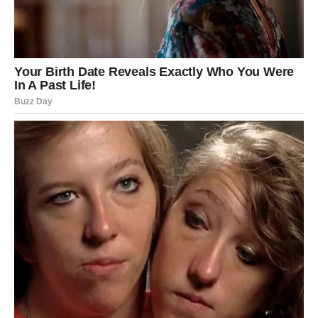
Rak
Rakovi će biti među najemotivnijim znacima ovog dana.
Srce vam je puno emocija koje više ne možete skrivati.
Ako ste u vezi, partner će konačno shvatiti koliko vam je
stalo. Mnogi Rakovi će dobiti dokaz ljubavi koji dugo
čekaju.
Slobodni Rakovi mogli bi da dožive veoma emotivan
susret sa osobom iz prošlosti. Moguće je pomirenje ili
razgovor koji će probuditi stare uspomene.
Neko rođen u ovom znaku mogao bi čak i zaplakati zbog
ljubavi – ali ovog puta zbog sreće i olakšanja. Posle
mnogo tuge, dolazi trenutak koji vraća veru u emocije.
Lav