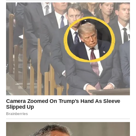
veoma lepo iznenađenje od partnera. Ako ste u vezi,
očekuje vas nežan razgovor koji će vas dodatno povezati.
Slobodne Vage imaju veliku šansu za novo poznanstvo.
Neko će vas osvojiti harizmom i načinom komunikacije.
Moguća je ljubav na prvi pogled.
Ipak, jedna osoba iz prošlosti neće vam izlaziti iz glave.
Tokom noći mogli biste da se zapitate da li ste prerano
odustali od te ljubavi.
Škorpija
Škorpije očekuje veoma intenzivan dan. Emocije će biti
duboke, snažne i gotovo opasne. Ako ste u vezi, strast će
biti izraženija nego ikada, ali su mogući i ljubomorni
ispadi.