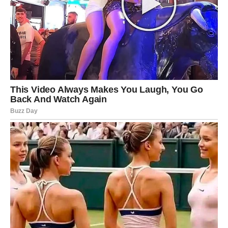
Jarac
Jarčevi će ovog dana delovati smireno spolja, ali će u
sebi voditi pravu emotivnu oluju. Ako ste zauzeti, partner
će želeti da zna na čemu je sa vama. Mogući su veoma
ozbiljni razgovori o budućnosti veze.
Slobodni Jarčevi bi mogli da dobiju neočekivanu poruku
od osobe koju nikada nisu potpuno zaboravili. Ta poruka
vraća uspomene i emocije.
Jedan Jarac će tokom noći doneti važnu odluku vezanu
za ljubav. Moguće je pomirenje koje menja sve.
Vodolija
Vodolije će tokom 31. maja biti veoma zamišljene i