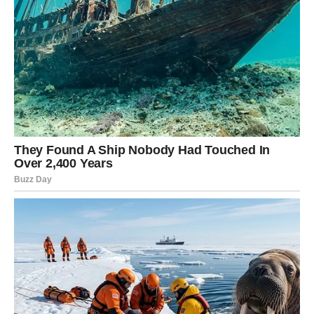
ali i veliko olakšanje nakon iskrenog razgovora.
Bik
Bikovi će ovog dana želeti mir, ljubav i sigurnost, ali
emocije neće biti tako jednostavne kao što ste očekivali.
Partner može pokazati ljubomoru ili nesigurnost, što će
vas iznenaditi. Važno je da ne ćutite o onome što osećate.
Ako ste slobodni, pred vama je veoma zanimljiv susret.
Jedna osoba već dugo pokušava da privuče vašu pažnju,
ali vi to niste primećivali. Sada bi moglo doći do
neočekivane bliskosti.
Mnogi Bikovi će tokom noći razmišljati o prošlosti i ljubavi
koju nikada nisu potpuno preboleli. Emocije će biti jače
nego inače.