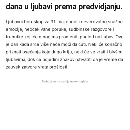
dana u ljubavi prema predvidjanju.
Ljubavni horoskop za 31. maj donosi neverovatno snažne
emocije, neočekivane poruke, sudbinske razgovore i
trenutke koji će mnogima promeniti pogled na ljubav. Ovo
je dan kada srce više neće moći da ćuti. Neki će konačno
priznati osećanja koja dugo kriju, neki će se vratiti bivšim
ljubavima, dok će pojedini znakovi shvatiti da je vreme da
zauvek zatvore vrata prošlosti.
Sadržaj se nastavlja nakon oglasa