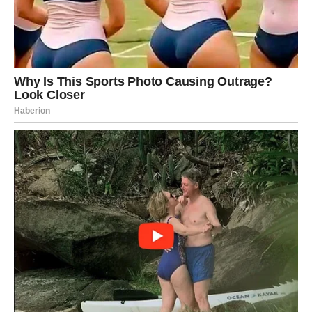
emotivnije nego inače. Partner će primetiti da nešto
krijete i želeće iskren razgovor. Nemojte bežati od
emocija.
Slobodne Vodolije bi mogle da upoznaju osobu koja ih
potpuno fascinira. Razgovor sa tom osobom probudiće
leptiriće u stomaku koje dugo niste osetili.
Jedna Vodolija će konačno priznati sebi da još voli
nekoga iz prošlosti. Upravo zbog toga dolazi do velikog
emotivnog preokreta.
Ribe
Ribe će biti pravi simbol ljubavi ovog dana. Emocije će biti
neverovatno snažne, a intuicija pojačana. Ako ste u vezi,
očekuje vas mnogo nežnosti, zagrljaja i emotivnih