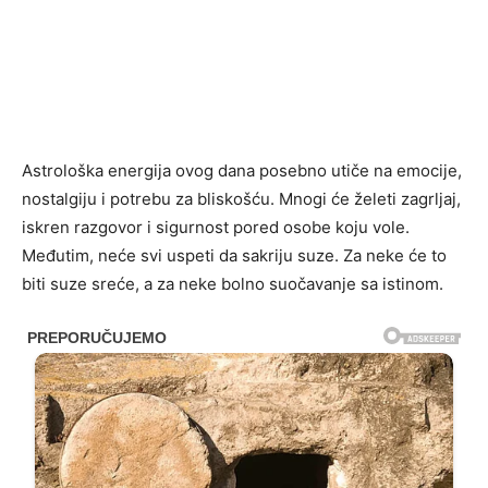
Astrološka energija ovog dana posebno utiče na emocije,
nostalgiju i potrebu za bliskošću. Mnogi će želeti zagrljaj,
iskren razgovor i sigurnost pored osobe koju vole.
Međutim, neće svi uspeti da sakriju suze. Za neke će to
biti suze sreće, a za neke bolno suočavanje sa istinom.