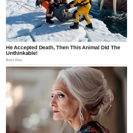
Blizanci
Blizance očekuje veoma uzbudljiv dan na ljubavnom
planu. Komunikacija će igrati ključnu ulogu. Jedna poruka
ili poziv mogu potpuno promeniti tok dana. Ako ste u vezi,
partner će želeti ozbiljan razgovor o budućnosti.
Slobodni Blizanci privlačiće pažnju gde god da se pojave.
Međutim, jedna osoba će posebno uspeti da vas zbuni.
Moguće je dopisivanje koje će trajati do kasno u noć.
Neki Blizanci će shvatiti da su se zaljubili mnogo više
nego što su planirali. Upravo zbog toga emocije postaju
snažne i teško ih kontrolišete.