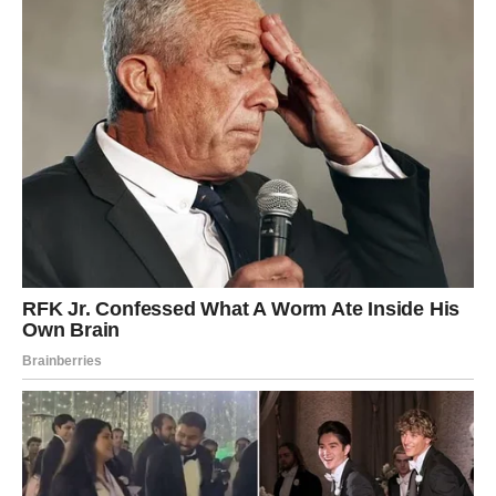
Slobodne Škorpije privlačiće osobe koje nose
misterioznu energiju. Moguće je dopisivanje koje brzo
prerasta u nešto ozbiljnije.
Jedna Škorpija će ovog dana doživeti emotivni šok. Neko
će priznati osećanja koja dugo krije, a vi nećete znati
kako da reagujete. Srce i razum vodiće veliku borbu.
Strelac
Strelčevi će želeti slobodu, ali će ih emocije sustići onda
kada to najmanje očekuju. Partner bi mogao da vam
zameri distancu ili neodlučnost. Važno je da budete
iskreni.
Slobodni Strelčevi imaju mogućnost neočekivanog