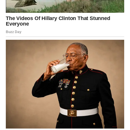
trenutaka.
Slobodne Ribe bi mogle da dobiju poruku koja će im
potpuno promeniti raspoloženje. Neko vas posmatra
mnogo duže nego što mislite.
Mnoge Ribe će tokom večeri zaplakati zbog ljubavi – ali to
neće biti tuga. Biće to trenutak kada shvatate da ste
konačno voljeni onako kako zaslužujete.