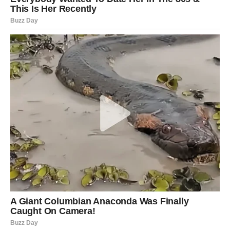
Device će tokom 31. maja pokušavati da racionalno
posmatraju ljubavnu situaciju, ali emocije će biti jače od
razuma. Ako ste zauzeti, partner će želeti više bliskosti i
nežnosti. Važno je da ne analizirate svaku sitnicu.
Slobodne Device bi mogle da obnove kontakt sa osobom
koja im je nekada mnogo značila. Postoji velika šansa za
ponovno zbližavanje.
Mnogi pripadnici ovog znaka konačno će priznati sebi šta
zaista osećaju. To priznanje donosi veliko emotivno
rasterećenje.
Vaga
Vage će tokom ovog dana biti posebno romantične.
Ljubavna energija vas prati na svakom koraku i moguće je