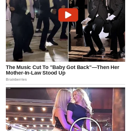
susreta tokom večernjih sati. Jedan pogled bi mogao da
pokrene lavinu emocija.
Neki Strelčevi će shvatiti da više ne mogu da beže od
ljubavi. Ono što ste pokušavali da ignorišete sada postaje
nemoguće sakriti.