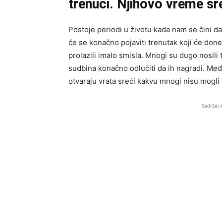
trenuci. Njihovo vreme sr
Postoje periodi u životu kada nam se čini da
će se konačno pojaviti trenutak koji će donet
prolazili imalo smisla. Mnogi su dugo nosili 
sudbina konačno odlučiti da ih nagradi. M
otvaraju vrata sreći kakvu mnogi nisu mogli 
Sadržaj 