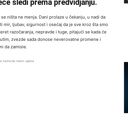
eće sledi prema predvidjanju.
 se ništa ne menja. Dani prolaze u čekanju, u nadi da
i mir, ljubav, sigurnost i osećaj da je sve kroz šta smo
teret razočaranja, nepravde i tuge, pitajući se kada će
eđutim, zvezde sada donose neverovatne promene i
ni da zamisle.
se nastavlja nakon oglasa