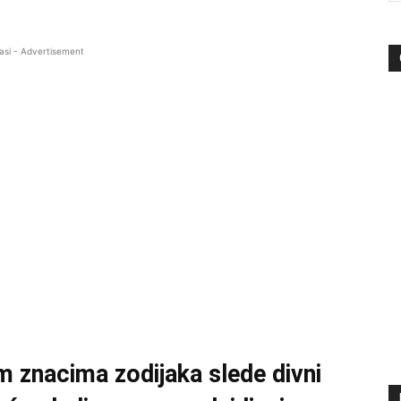
asi - Advertisement
im znacima zodijaka slede divni