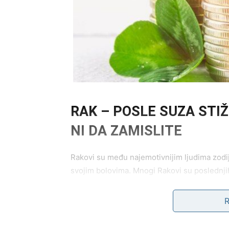
RAK – POSLE SUZA STI
NI DA ZAMISLITE
Rakovi su među najemotivnijim ljudima zodija
svojim bolovima. Mnogi Rakovi su poslednjih
su izgubili veru u ljubav, neki su se razočara
teret porodičnih problema i neizvesnosti.
Ali sada se sve menja.