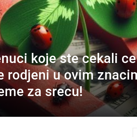
enuci koje ste cekali c
e rodjeni u ovim znaci
reme za srecu!