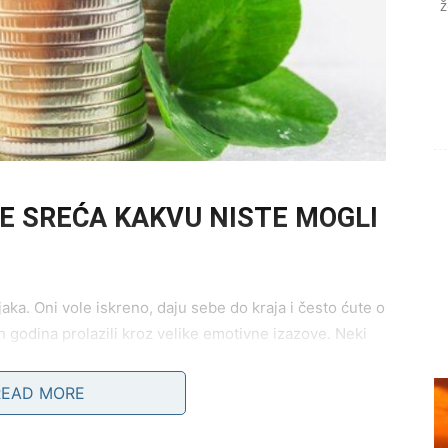
ž
ŽE SREĆA KAKVU NISTE MOGLI
ka. Oni vole iskreno, daju sebe do kraja i često ćute o
 godina prolazili kroz velike emotivne izazove. Neki
li u ljude kojima su najviše verovali, dok su drugi nosili
READ MORE