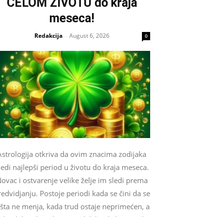
CELOM ŽIVOTU do kraja
meseca!
Redakcija
August 6, 2026
-
0
Astrologija otkriva da ovim znacima zodijaka
ledi najlepši period u životu do kraja meseca.
ovac i ostvarenje velike želje im sledi prema
edvidjanju. Postoje periodi kada se čini da se
išta ne menja, kada trud ostaje neprimećen, a