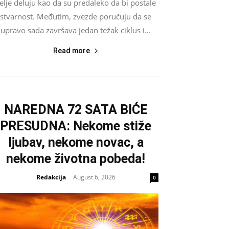
elje deluju kao da su predaleko da bi postale
stvarnost. Međutim, zvezde poručuju da se
upravo sada završava jedan težak ciklus i...
Read more
NAREDNA 72 SATA BIĆE
PRESUDNA: Nekome stiže
ljubav, nekome novac, a
nekome životna pobeda!
Redakcija
August 6, 2026
-
0