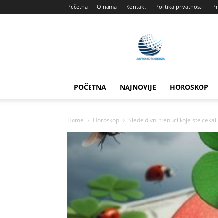
Početna
O nama
Kontakt
Politika privatnosti
Pr
Automotoberza
POČETNA
NAJNOVIJE
HOROSKOP
Home
Horoskop
Slede divni trenuci koje ste cekali