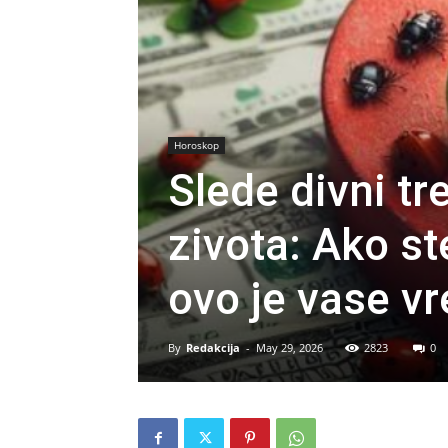
Horoskop
Slede divni tr
zivota: Ako st
ovo je vase v
By
Redakcija
-
May 29, 2026
2823
0