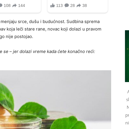
 menjaju srce, dušu i budućnost. Sudbina sprema
ubav koja leči stare rane, novac koji dolazi u pravom
go nije postojao.
e se – jer dolazi vreme kada ćete konačno reći:
s
N
pr
n