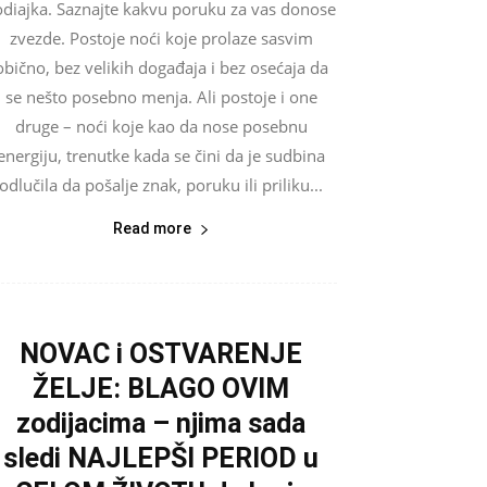
odiajka. Saznajte kakvu poruku za vas donose
zvezde. Postoje noći koje prolaze sasvim
obično, bez velikih događaja i bez osećaja da
se nešto posebno menja. Ali postoje i one
druge – noći koje kao da nose posebnu
energiju, trenutke kada se čini da je sudbina
odlučila da pošalje znak, poruku ili priliku...
Read more
NOVAC i OSTVARENJE
ŽELJE: BLAGO OVIM
zodijacima – njima sada
sledi NAJLEPŠI PERIOD u