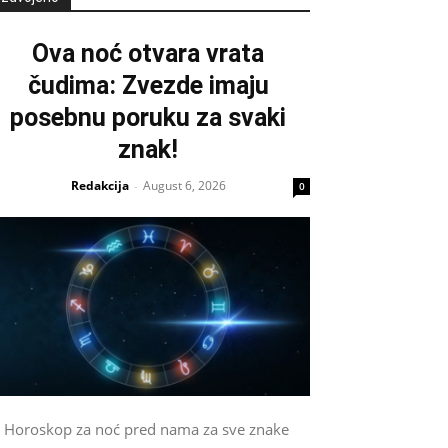
Ova noć otvara vrata
čudima: Zvezde imaju
posebnu poruku za svaki
znak!
Redakcija
August 6, 2026
-
0
Horoskop za noć pred nama za sve znake