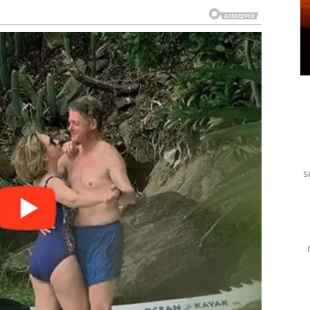
 ogromno olakšanje i sreću. Kao da se konačno otvara
 je najvažnije jeste da će Rakovi prvi put posle dugo
 vidi njihovu dobrotu i čisto srce.
o upoznati osobu koja će ih potpuno razoružati
 kratkotrajno dopisivanje bez smisla. Ovo je susret koji
s
 poznaju celog života. Pogledi, razgovori i bliskost
 će ih posebno iznenaditi jeste činjenica da neće
ije. Ovoga puta neko će želeti njih svim srcem.
riod stabilizacije. Posle nesuglasica, ćutanja i
govora i velikih odluka. Mnogi parovi će obnoviti