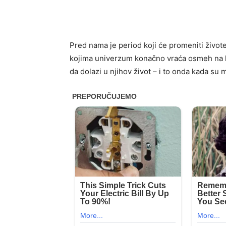
Pred nama je period koji će promeniti živote
kojima univerzum konačno vraća osmeh na li
da dolazi u njihov život – i to onda kada su