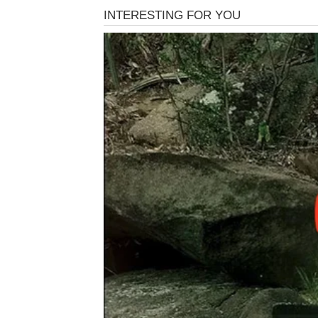
Zvezde ulaze u period koji Rakovima donosi
put kojim su odavno želeli da krenu. Ono što
vremena osetiti da nisu sami i da neko zaista
Ljubav koja menja sve
Rakovi koji su dugo bili sami mogli bi uskor
emocijama. Ovo neće biti prolazna priča niti
dolazi sa razlogom.
Mnogi Rakovi će imati osećaj kao da tu osobu
razvijaće se neverovatnom brzinom. Ono što
morati da se bore za pažnju i ljubav kao ran
Rakovi koji su već u vezi ili braku ulaze u pe
emotivne distance dolazi vreme iskrenih raz