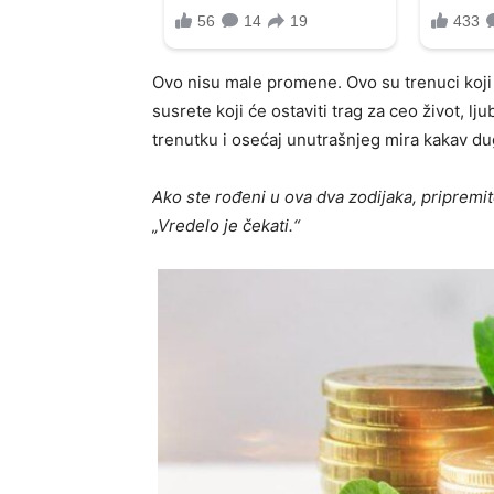
Ovo nisu male promene. Ovo su trenuci koji
susrete koji će ostaviti trag za ceo život, lj
trenutku i osećaj unutrašnjeg mira kakav du
Ako ste rođeni u ova dva zodijaka, pripremit
„Vredelo je čekati.“