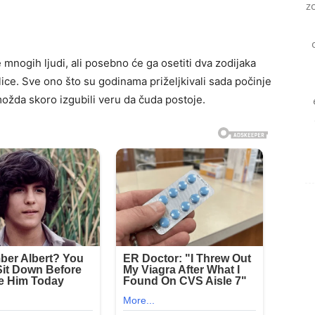
z
 mnogih ljudi, ali posebno će ga osetiti dva zodijaka
ce. Sve ono što su godinama priželjkivali sada počinje
 možda skoro izgubili veru da čuda postoje.