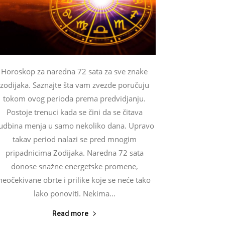
Horoskop za naredna 72 sata za sve znake
zodijaka. Saznajte šta vam zvezde poručuju
tokom ovog perioda prema predvidjanju.
Postoje trenuci kada se čini da se čitava
udbina menja u samo nekoliko dana. Upravo
takav period nalazi se pred mnogim
pripadnicima Zodijaka. Naredna 72 sata
donose snažne energetske promene,
neočekivane obrte i prilike koje se neće tako
lako ponoviti. Nekima...
Read more