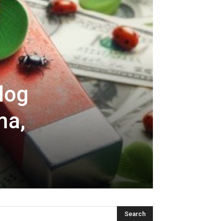
elog
ma,