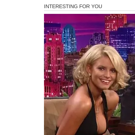
će primećivati vaše samopouzdanje.
Na ljubavnom planu dolazi do velikog preokr
vas ceni, sada dolazi vreme kada ćete jasn
osobu koja će ih potpuno osvojiti. Zauzeti u
Ono što je najvažnije jeste da ćete konačn
šansu da ostvarite san koji vam je delovao 
upravo sada počinje vaše vreme.
BLIZANCI
Blizanci ulaze u jedan od najvažnijih perio
sakrili i često ste imali osećaj da drugi ne 
energija potpuno okreće u vašu korist.
Za vas počinje vreme velikih susreta, važnih