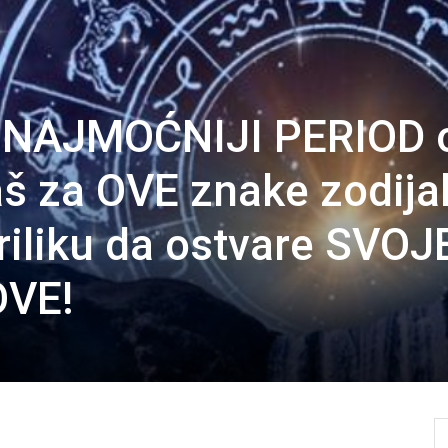
 NAJMOĆNIJI PERIOD 
aš za OVE znake zodija
riliku da ostvare SVOJ
VE!