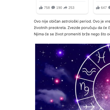
Ovo nije običan astrološki period. Ovo je vr
životnih preokreta. Zvezde poručuju da će 
Njima će se život promeniti brže nego što o