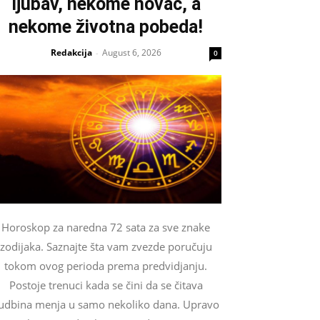
ljubav, nekome novac, a
nekome životna pobeda!
Redakcija
August 6, 2026
-
0
Horoskop za naredna 72 sata za sve znake
zodijaka. Saznajte šta vam zvezde poručuju
tokom ovog perioda prema predvidjanju.
Postoje trenuci kada se čini da se čitava
udbina menja u samo nekoliko dana. Upravo