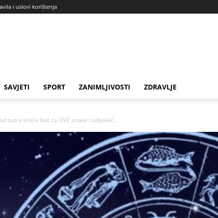
avila i uslovi korištenja
SAVJETI
SPORT
ZANIMLJIVOSTI
ZDRAVLJE
d sutra kreće baš za OVE znake zodijaka!...