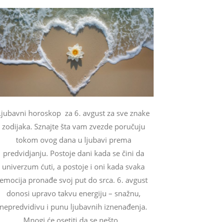
Ljubavni horoskop za 6. avgust za sve znake
zodijaka. Sznajte šta vam zvezde poručuju
tokom ovog dana u ljubavi prema
predvidjanju. Postoje dani kada se čini da
univerzum ćuti, a postoje i oni kada svaka
emocija pronađe svoj put do srca. 6. avgust
donosi upravo takvu energiju – snažnu,
nepredvidivu i punu ljubavnih iznenađenja.
Mnogi će osetiti da se nešto...