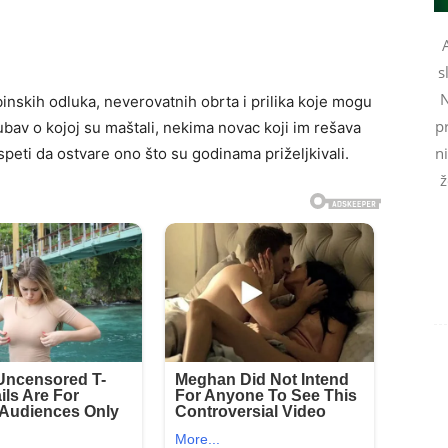
s
N
skih odluka, neverovatnih obrta i prilika koje mogu
pr
ubav o kojoj su maštali, nekima novac koji im rešava
n
peti da ostvare ono što su godinama priželjkivali.
ž