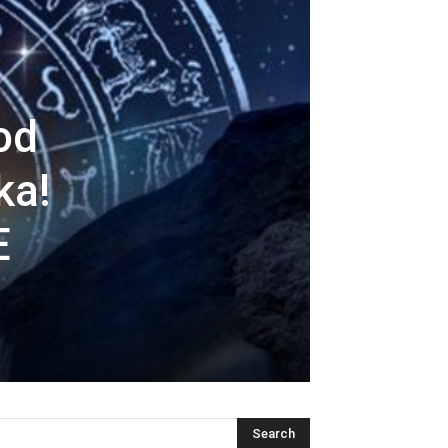
od
ka!
E