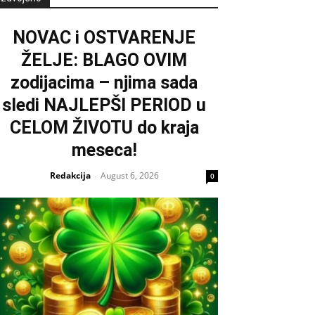
NOVAC i OSTVARENJE
ŽELJE: BLAGO OVIM
zodijacima – njima sada
sledi NAJLEPŠI PERIOD u
CELOM ŽIVOTU do kraja
meseca!
Redakcija
August 6, 2026
-
0