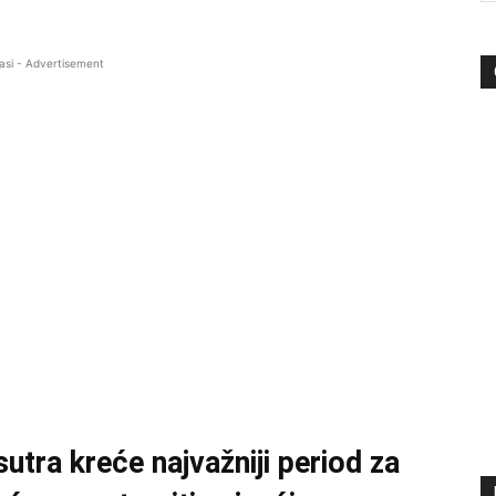
asi - Advertisement
sutra kreće najvažniji period za