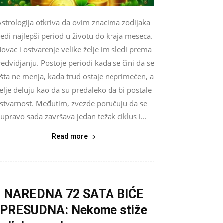
Astrologija otkriva da ovim znacima zodijaka
ledi najlepši period u životu do kraja meseca.
ovac i ostvarenje velike želje im sledi prema
edvidjanju. Postoje periodi kada se čini da se
išta ne menja, kada trud ostaje neprimećen, a
elje deluju kao da su predaleko da bi postale
stvarnost. Međutim, zvezde poručuju da se
upravo sada završava jedan težak ciklus i...
Read more
NAREDNA 72 SATA BIĆE
PRESUDNA: Nekome stiže