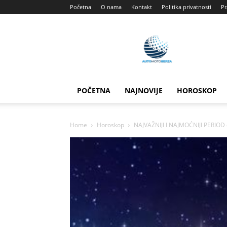
Početna
O nama
Kontakt
Politika privatnosti
Pr
Automotoberza
POČETNA
NAJNOVIJE
HOROSKOP
Home
Horoskop
NAJVAŽNIJI I NAJMOĆNIJI PERIOD o