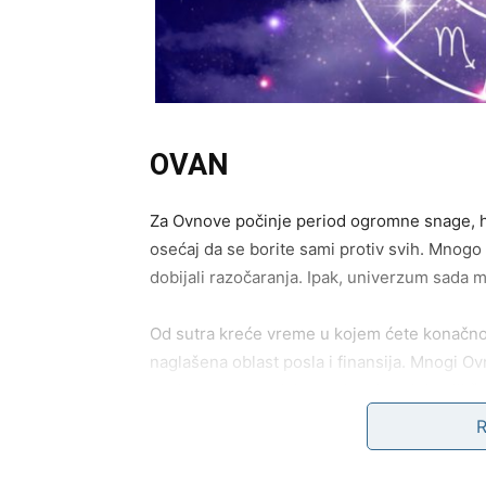
OVAN
Za Ovnove počinje period ogromne snage, hr
osećaj da se borite sami protiv svih. Mnogo p
dobijali razočaranja. Ipak, univerzum sada m
Od sutra kreće vreme u kojem ćete konačno 
naglašena oblast posla i finansija. Mnogi Ov
novi posao, saradnja, poslovni projekat ili č
Najlepše od svega jeste činjenica da ćete ima
ignorisali sada će želeti da budu deo vašeg 