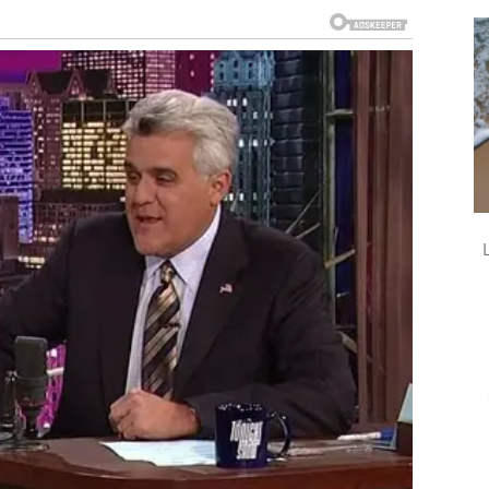
eta. Ako ste dugo patili zbog osobe koja nije znala da
o videti svoju vrednost. Slobodni Ovnovi mogu upoznati
laze u period jačanja odnosa i važnih odluka.
o prestati da sumnjate u sebe. Zvezde vam donose
nemoguće. Ne odustajte ni u jednom trenutku, jer
da godine. Mnogo toga ste prećutali, mnogo emocija
razumeju kroz šta prolazite. Međutim, od sutra se
 razgovora i ostvarenja želja. Posebno će biti