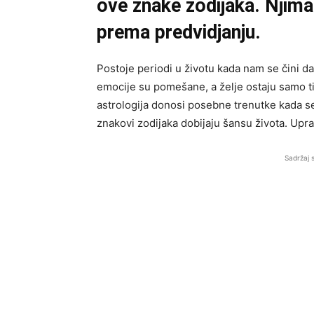
ove znake zodijaka. Njima 
prema predvidjanju.
Postoje periodi u životu kada nam se čini da
emocije su pomešane, a želje ostaju samo t
astrologija donosi posebne trenutke kada s
znakovi zodijaka dobijaju šansu života. Upra
Sadržaj 