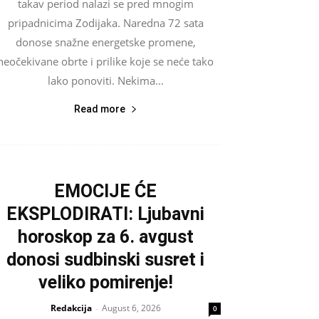
takav period nalazi se pred mnogim
pripadnicima Zodijaka. Naredna 72 sata
donose snažne energetske promene,
neočekivane obrte i prilike koje se neće tako
lako ponoviti. Nekima...
Read more
EMOCIJE ĆE
EKSPLODIRATI: Ljubavni
horoskop za 6. avgust
donosi sudbinski susret i
veliko pomirenje!
Redakcija
August 6, 2026
-
0