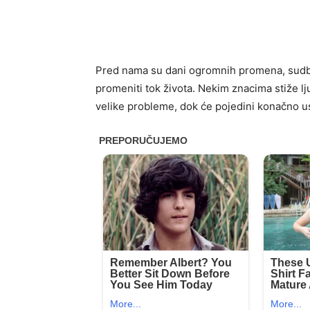
Pred nama su dani ogromnih promena, sudbin
promeniti tok života. Nekim znacima stiže lj
velike probleme, dok će pojedini konačno us