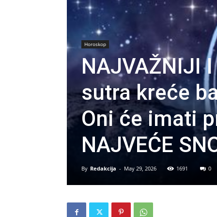
Horoskop
NAJVAŽNIJI I
sutra kreće b
Oni će imati p
NAJVEĆE SNO
By
Redakcija
-
May 29, 2026
1691
0