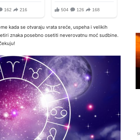
eme kada se otvaraju vrata sreće, uspeha i velikih
četiri znaka posebno osetiti neverovatnu moć sudbine.
čekuju!
s