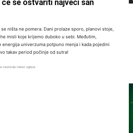
će se ostvariti najveći san
 se ništa ne pomera. Dani prolaze sporo, planovi stoje,
ihe misli koje krijemo duboko u sebi. Međutim,
e energija univerzuma potpuno menja i kada pojedini
vo takav period počinje od sutra!
se nastavlja nakon oglasa