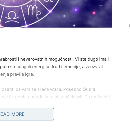
abrosti i neverovatnih mogućnosti. Vi ste dugo imali
uta ste ulagali energiju, trud i emocije, a zauzvrat
enja pravila igre.
osetiti da vam se sreća vraća. Posebno će biti
novi će dobiti ponudu koju nisu očekivali. To može biti
ak prilika da pokrenu nešto svoje.
READ MORE
ti podršku važnih ljudi. Oni koji su vas ranije
uspeha. Vaša energija će biti neverovatno jaka i ljudi