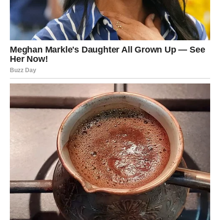
Ovo je period kada se vraća vera u sreću.
Važno je da ne odbijate prilike samo zato što dolaze
neočekivano.
DEVICA – POČINJE VAŠ PERIOD
NAPRETKA
Device će konačno osetiti da se trud isplatio.
Mnogo toga što ste radili prethodnih meseci nije davalo
rezultate, ali univerzum nije zaboravio nijedan vaš korak.
Sedmi jul donosi nagli preokret.
Poslovni uspeh dolazi kroz jednu važnu vest ili razgovor.