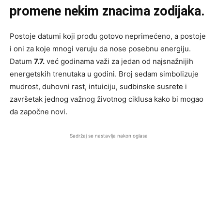
promene nekim znacima zodijaka.
Postoje datumi koji prođu gotovo neprimećeno, a postoje
i oni za koje mnogi veruju da nose posebnu energiju.
Datum
7.7.
već godinama važi za jedan od najsnažnijih
energetskih trenutaka u godini. Broj sedam simbolizuje
mudrost, duhovni rast, intuiciju, sudbinske susrete i
završetak jednog važnog životnog ciklusa kako bi mogao
da započne novi.
Sadržaj se nastavlja nakon oglasa