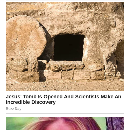
drugih gradova ili država.
Moguća su putovanja, nove poslovne saradnje ili ljubav
na daljinu koja prerasta u nešto mnogo ozbiljnije.
Novac dolazi postepeno, ali sigurno.
Najlepša promena ipak događa se u vašem srcu.
Posle dugo vremena ponovo ćete osetiti mir.
ŠKORPIJA – VELIKO
IZNENAĐENJE MENJA SVE
Škorpije ulaze u jedan od najznačajnijih perioda ovog
leta.