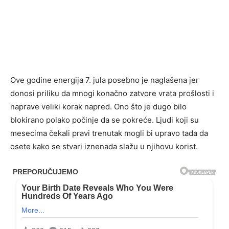
Ove godine energija 7. jula posebno je naglašena jer
donosi priliku da mnogi konačno zatvore vrata prošlosti i
naprave veliki korak napred. Ono što je dugo bilo
blokirano polako počinje da se pokreće. Ljudi koji su
mesecima čekali pravi trenutak mogli bi upravo tada da
osete kako se stvari iznenada slažu u njihovu korist.