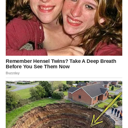
dok će pojedini Ovnovi konačno pokrenuti privatni posao
o kojem dugo razmišljaju.
Ljubav takođe dobija potpuno novu dimenziju. Slobodni
Ovnovi mogli bi upoznati osobu koja će promeniti njihovo
mišljenje o ljubavi, dok zauzeti ulaze u mnogo mirniji i
stabilniji period.
Najvažnije je da verujete sebi jer upravo tada počinje
vaše vreme.
RAK – SUDBINA VAM VRAĆA
OSMEH
Rakovi su prethodnih meseci mnogo toga prećutali. Nosili
su teret koji drugi nisu primećivali i često su više brinuli o