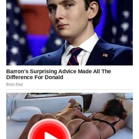
Finansije se popravljaju kroz dodatni posao ili iznenadan
prihod.
Ljubav donosi mnogo lepih emocija, posebno onima koji
su dugo bili usamljeni.
Sudbina vam konačno šalje znak da je vreme za sreću.
JARAC – OSTVARUJE SE DUGA
ŽELJA
Jarčevi će upravo oko 7. jula imati osećaj da se nešto
veliko sprema.
I biće u pravu.
Jedna želja koju nosite dugo u sebi mogla bi konačno