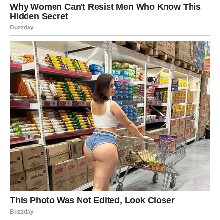
Oni koji su već u vezi rešavaju stare nesuglasice i ulaze u
mnogo srećniji period.
Vaša intuicija vodi vas pravo ka sreći.