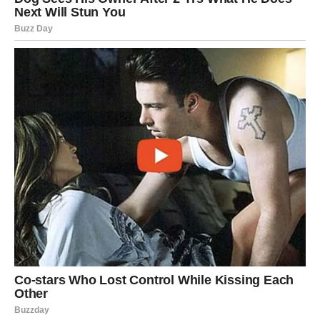
ŽIVOTA
Za Vage datum 7.7. predstavlja simbol novog početka.
Bićete spremni da zatvorite jedno poglavlje koje vas je
dugo emotivno iscrpljivalo.
To može biti posao koji vas više ne ispunjava.
Može biti odnos koji traje iz navike.
Može biti strah koji vas godinama sprečava da napravite
važan korak.
Od tog trenutka život kreće potpuno drugačijim putem.
Posebno su naglašeni kontakti sa ljudima koji dolaze iz