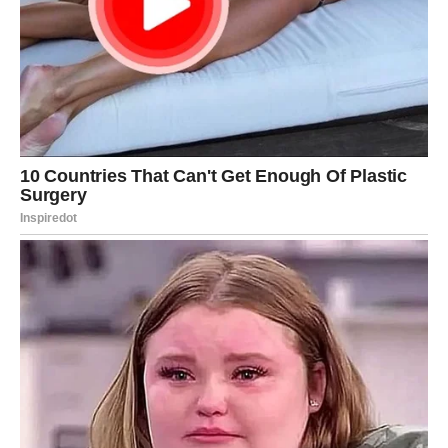
postati stvarnost.
Neko će rešiti važno pitanje vezano za posao.
Neko će uspeti da kupi ono što je dugo planirao.
Neko će dobiti potvrdu da je izabrao pravi životni put.
Ljubavni odnosi postaju mnogo iskreniji.
Ako postoji osoba koja vam se dopada, upravo sada može
napraviti prvi korak.
Ako ste u vezi, očekuje vas mnogo više bliskosti i
zajedničkih planova.
Važno je da ne odustajete u poslednjem trenutku.