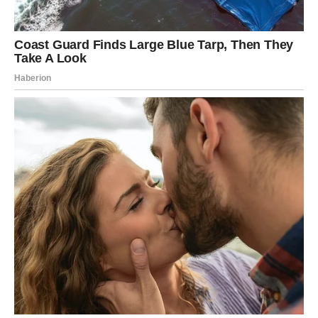
se planovi ne odvijaju onako kako su zamislile.
Međutim, datum 7.7. pokazuje da univerzum ima drugačiji
plan.
Moguće su veoma lepe vesti vezane za posao, porodicu
ili ljubav.
Jedan razgovor mogao bi promeniti tok cele godine.
Finansijska situacija postaje mnogo stabilnija.
Ljubav donosi osećaj sigurnosti koji vam je dugo
nedostajao.
Slobodne Ribe imaju velike šanse da upoznaju osobu sa
kojom će odmah osetiti posebnu povezanost.