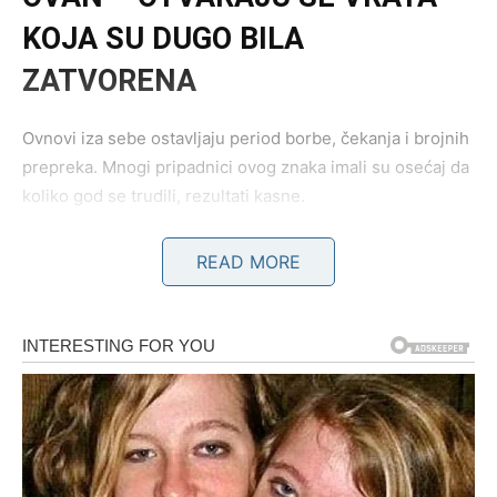
KOJA SU DUGO BILA
ZATVORENA
Ovnovi iza sebe ostavljaju period borbe, čekanja i brojnih
prepreka. Mnogi pripadnici ovog znaka imali su osećaj da
koliko god se trudili, rezultati kasne.
Datum 7.7. donosi potpuno drugačiju energiju.
READ MORE
Najpre dolazi promena načina razmišljanja. Više nećete
pristajati na kompromise koji vas iscrpljuju. Upravo ta
odluka pokrenuće lanac događaja koji će vas odvesti ka
mnogo lepšem životu.
Na poslovnom planu moguće su veoma važne ponude.
Neko će dobiti priliku za novi posao, neko unapređenje,