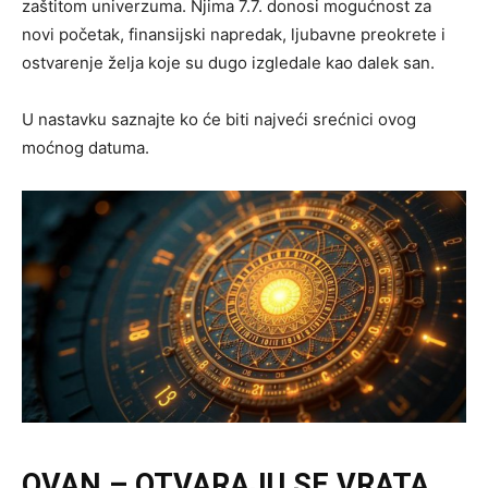
zaštitom univerzuma. Njima 7.7. donosi mogućnost za
novi početak, finansijski napredak, ljubavne preokrete i
ostvarenje želja koje su dugo izgledale kao dalek san.
U nastavku saznajte ko će biti najveći srećnici ovog
moćnog datuma.
OVAN – OTVARAJU SE VRATA