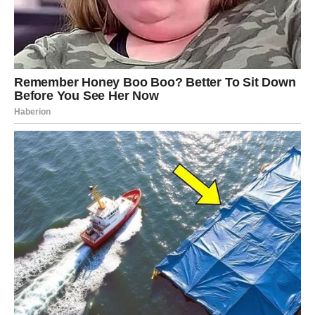
Najlepše tek dolazi.
RIBE – SREĆA DOLAZI KADA JE
NAJMANJE OČEKUJETE
Ribe su često sklone da sumnjaju u sebe, posebno kada