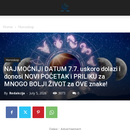
Home
Horoskop
Horoskop
NAJMOĆNIJI DATUM 7.7. uskoro dolazi i
donosi NOVI POČETAK i PRILIKU za
MNOGO BOLJI ŽIVOT za OVE znake!
By
Redakcija
-
July 5, 2026
3073
0
Oglasi - Advertisement