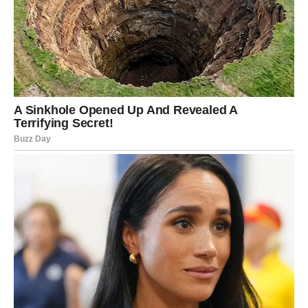
tuđoj sreći nego o sopstvenoj.
Datum 7.7. donosi nagradu za svu tu dobrotu.
Može se dogoditi iznenadni finansijski priliv, vraćanje
starog duga ili prilika koja će značajno popraviti kućni
budžet.
Na emotivnom planu mnogi Rakovi dobijaju odgovore
koje dugo čekaju.
Neko će konačno priznati osećanja.
Neko će dobiti iskreno izvinjenje.
Neko će shvatiti da je vreme da zatvori vrata prošlosti i
pruži šansu novoj ljubavi.