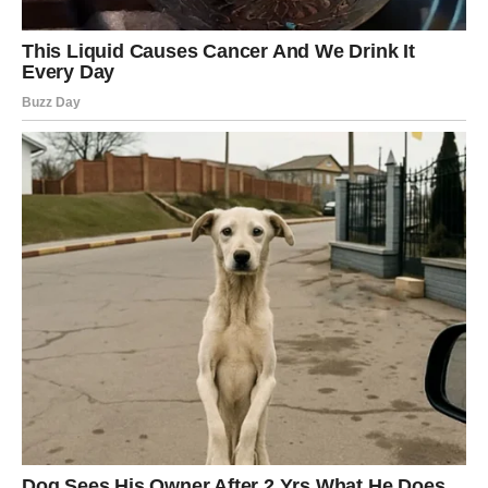
Finansijska situacija postaje stabilnija nego ranije.
Neki pripadnici znaka razmišljaće o kupovini nekretnine
ili velikoj investiciji.
Ljubavni život takođe ulazi u mnogo lepšu fazu.
Ako ste sami, moguće je poznanstvo preko posla ili
prijatelja.
Ako ste zauzeti, partner pokazuje mnogo više
razumevanja nego ranije.
Sve ono što vas je opterećivalo polako ostaje iza vas.
VAGA – NOVA STRANICA