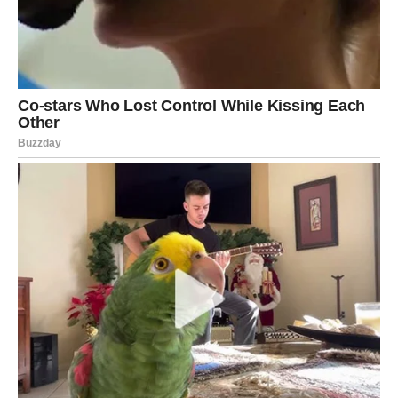
uspešno završen posao.
Na radnom mestu bićete veoma ubedljivi i lako ćete
rešavati komplikovane situacije.
Oni koji traže posao mogli bi dobiti veoma zanimljiv poziv.
Budite pažljivi kome govorite o svojim planovima. Nisu svi
ljudi oko vas iskreni.
Krajem sedmice moguće je donošenje odluke koja će
dugoročno promeniti vaše finansije.