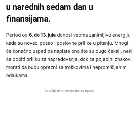
u narednih sedam dan u
finansijama.
Period od
6. do 13. jula
donosi veoma zanimljivu energiju
kada su novac, posao i poslovne prilike u pitanju. Mnogi
će konačno uspeti da naplate ono što su dugo čekali, neki
će dobiti priliku za napredovanje, dok će pojedini znakovi
morati da budu oprezni sa troškovima i nepromišljenim
odlukama.
Sadržaj se nastavlja nakon oglasa