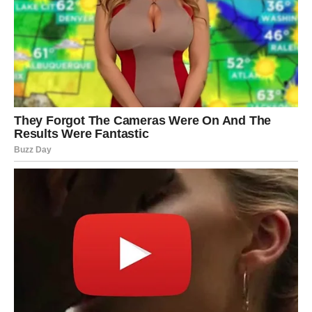
Posebno obratite pažnju na dokumentaciju, račune i
administrativne obaveze. Mala greška mogla bi kasnije da
izazove komplikacije.
Jedna osoba mogla bi vam otvoriti vrata poslovne prilike
koju niste očekivali.
Ako planirate ulaganje u edukaciju ili dodatno
usavršavanje, ovo je odličan trenutak.
Škorpija
Škorpijama dolazi veoma zanimljiva finansijska sedmica.
Postoji mogućnost većeg priliva novca nego što ste
očekivali. To može biti bonus, nagrada, dodatni honorar ili