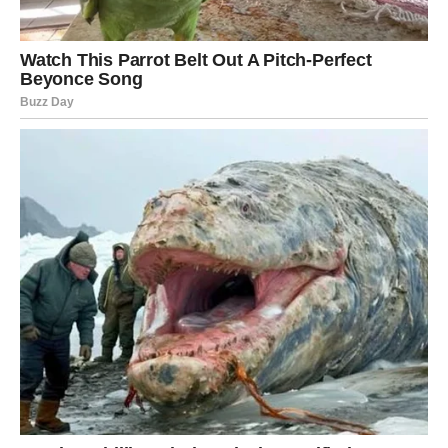
Strelac
Strelčevima narednih sedam dana donosi mnogo energije
i želje za napretkom.
Mnogi će razmišljati o dodatnim izvorima prihoda.
Ako imate ideju koju dugo odlažete, sada je vreme da
napravite prvi korak.
Na poslu vas očekuju nove obaveze koje će u početku