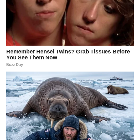
Ne dozvolite da vas tuđe sumnje obeshrabre.
Ako planirate razgovor o novim uslovima rada ili
povećanju plate, kraj sedmice donosi odličnu priliku.
Jedna osoba mogla bi vas preporučiti za posao koji će
dugoročno doneti sigurnost i stabilnije prihode.