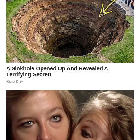
Neko bi mogao prepoznati vaš talenat i ponuditi vam
saradnju koja će imati dugoročan značaj.
Ribe
Ribe završavaju ovu sedmicu mnogo zadovoljnije nego
što će je započeti.
Na početku će postojati određena neizvesnost oko
finansija, ali će se situacija veoma brzo promeniti.
Moguće su dodatne isplate, honorari ili novac koji dolazi
kroz posao koji radite sa strane.
Na poslu će biti potrebno da pokažete više
samopouzdanja.