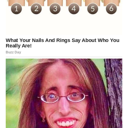
Privatni posao može doneti iznenađujuće dobre
rezultate.
Blizanci
Za Blizance počinje veoma dinamičan period. Telefon će
često zvoniti, stići će mnogo poruka i razgovora vezanih
za posao.
Moguće je da ćete raditi više nego inače, ali će se trud
isplatiti. Novac dolazi kroz komunikaciju, trgovinu,
internet, marketing ili saradnju sa ljudima iz drugih
gradova.
Ipak, budite pažljivi sa potpisivanjem ugovora. Pročitajte
svaki detalj.