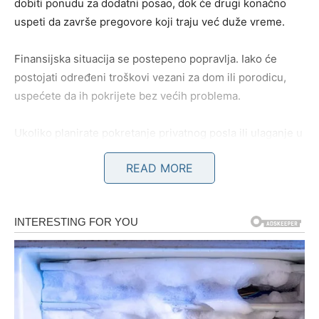
dobiti ponudu za dodatni posao, dok će drugi konačno
uspeti da završe pregovore koji traju već duže vreme.
Finansijska situacija se postepeno popravlja. Iako će
postojati određeni troškovi vezani za dom ili porodicu,
uspećete da ih pokrijete bez većih problema.
Ukoliko planirate pokretanje privatnog posla ili ulaganje u
nešto novo, sada je pravo vreme da prikupite informacije,
READ MORE
ali ne žurite sa konačnom odlukom pre kraja sedmice.
Na radnom mestu moguće je da ćete dobiti više
odgovornosti nego ranije. To će vas u početku opteretiti,
ali će upravo kroz taj dodatni trud doći prilika za veće
prihode.
Bik