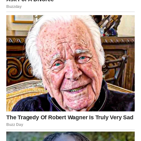
Lavovima se otvaraju vrata novih poslovnih mogućnosti.
Osećaćete da dolazi vreme kada više ne želite da radite
ispod svojih mogućnosti.
Ako planirate razgovor o povećanju plate ili promeni
radnog mesta, sedmica je veoma povoljna.
Neko će prepoznati vaš trud i konačno ga nagraditi.
Mogući su dodatni prihodi kroz honorarne poslove,
privatne angažmane ili saradnju sa osobom koju
poznajete već dugo.
Budite oprezni sa velikim ulaganjima. Nije svaki posao
koji deluje sjajno zaista toliko isplativ.
Jedna ponuda koja će vam prvo delovati neozbiljno mogla