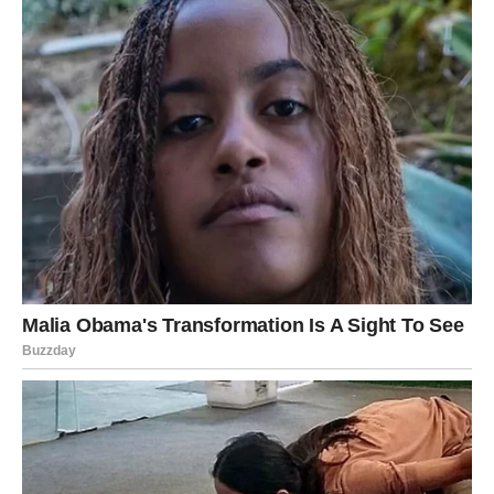
bi postati veoma važna krajem meseca.
Devica
Device će biti među najorganizovanijim znakovima tokom
ove sedmice. Upravo zahvaljujući dobroj organizaciji
uspećete da ostvarite odlične rezultate.
Moguće je unapređenje ili razgovor koji vodi ka većim
primanjima.
Ako radite privatno, očekuje vas povećan broj klijenata.
Finansijska disciplina sada postaje vaša najveća
prednost. Dok drugi budu nepotrebno trošili, vi ćete
uspeti da sačuvate novac i napravite odličan plan za
naredni period.