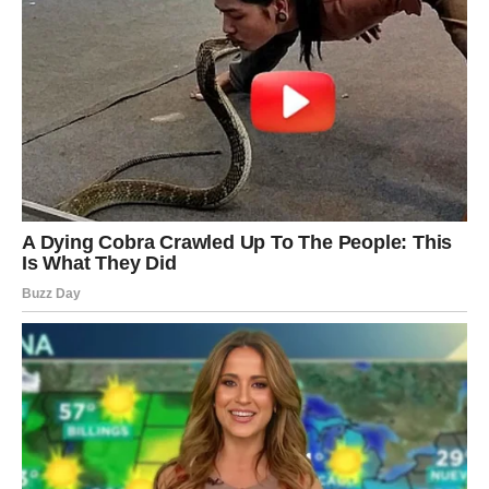
Jedna osoba iz prošlosti mogla bi vam ponuditi zajednički
posao. Dobro razmislite jer ta saradnja ima potencijal.
Kraj sedmice donosi osećaj sigurnosti koji vam je dugo
nedostajao.
Vaga
Pred Vagama je period važnih odluka. Više nećete želeti
da pristajete na posao koji vas iscrpljuje bez
odgovarajuće zarade.
Neki pripadnici znaka mogli bi ozbiljno razmišljati o
promeni firme ili čak profesije.
Finansije će biti promenljive, ali bez većih problema.