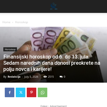
Home
Horoskop
Horoskop
Finansijski horoskop od 6. do 13. jula:
Sedam narednih dana donosi preokrete na
polju novca i karijere!
By
Redakcija
-
July 5, 2026
2515
0
Oglasi - Advertisement