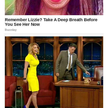
Jedna osoba može vam ponuditi poslovnu saradnju koja u
početku neće izgledati posebno zanimljivo, ali bi upravo
ona mogla postati veoma profitabilna u narednim
mesecima.
Izbegavajte impulsivnu kupovinu jer postoji mogućnost
da ćete kasnije zažaliti zbog nepotrebnog troška.
Rak
Rakovi ulaze u period u kojem će mnogo razmišljati o
budućnosti. Mnogi će želeti sigurniji posao ili stabilnije
prihode.
Ako ste dugo čekali razgovor sa nadređenima, sada
dolazi pravi trenutak. Vaše ideje biće mnogo bolje