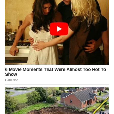
Vodolije očekuje sedmica puna neočekivanih obrta.
Jedna sasvim obična situacija mogla bi se pretvoriti u
veoma važnu poslovnu priliku.
Budite otvoreni za nove tehnologije, internet poslove i
saradnju sa ljudima iz inostranstva.
Finansije će biti promenljive, ali će krajem sedmice stići
novac koji će vam mnogo značiti.
Izbegavajte nepotrebne rasprave sa kolegama.
Ako planirate pokretanje privatnog projekta, sada je
odličan trenutak za pripreme.