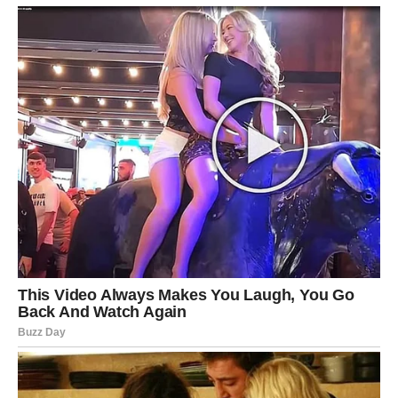
Moguće je povećanje prihoda, unapređenje ili ozbiljna
poslovna ponuda.
Ako radite u privatnom sektoru, očekujte povećan obim
posla, ali i znatno veću zaradu.
Neko će pokušati da vas ubedi da promenite planove.
Ostanite dosledni sebi jer upravo vaš put vodi ka uspehu.
Veoma povoljan period za razgovore sa bankama,
ulaganja i rešavanje administrativnih pitanja.
Kraj sedmice donosi osećaj da ste napravili veliki korak
napred.
Vodolija