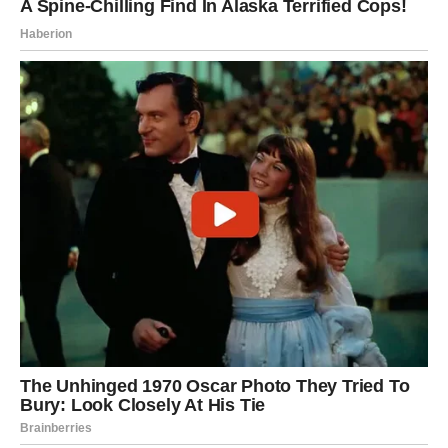
delovati teško, ali će upravo one otvoriti vrata većim
primanjima.
Izbegavajte rizične investicije i pozajmice.
Jedna osoba koju ste skoro upoznali mogla bi postati
važan poslovni saradnik.
Ne odustajte od svojih planova zbog tuđeg mišljenja.
Jarac
Jarčevima stiže period u kojem će se trud konačno
isplatiti.
Sve ono što ste gradili prethodnih meseci sada počinje
da daje rezultate.