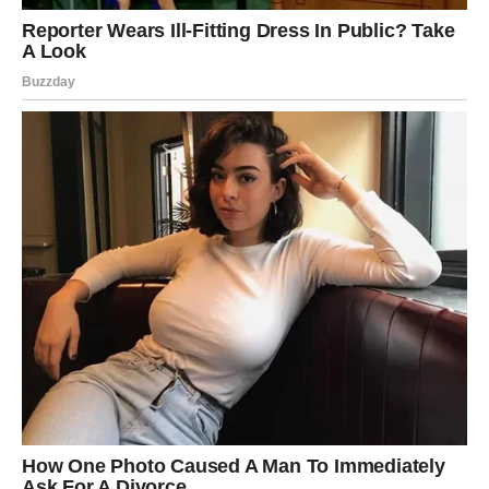
prihvaćene nego ranije.
Novac neće dolaziti brzo, ali će stizati postepeno i bez
većih zastoja.
Postoji mogućnost da vam član porodice pomogne
savetom ili vas preporuči za posao koji može promeniti
tok vaše karijere.
Nemojte pozajmljivati veće sume novca tokom ovog
perioda, čak ni ljudima kojima potpuno verujete.
Kraj sedmice donosi prijatno iznenađenje kroz manji
finansijski dobitak ili neočekivanu uplatu.
Lav