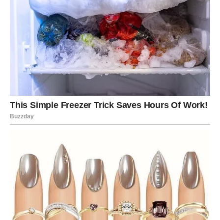
Bikovima dolazi jedna od finansijski stabilnijih sedmica u
poslednje vreme. Ono što je bilo neizvesno polako dolazi
na svoje mesto.
Moguća je isplata novca koji kasni ili povraćaj sredstava
koje ste već skoro otpisali. Mnogi Bikovi će konačno
odahnuti jer će uspeti da zatvore jedan važan finansijski
problem.
Na poslu ćete biti primećeni zbog svoje istrajnosti.
Nadređeni bi mogli da vam ukažu poverenje ili vam
prilike zadatak koji kasnije vodi ka napredovanju.
Ako razmišljate o kupovini nečeg skupljeg, sačekajte
nekoliko dana. Krajem perioda mogli biste pronaći mnogo
povoljniju opciju.