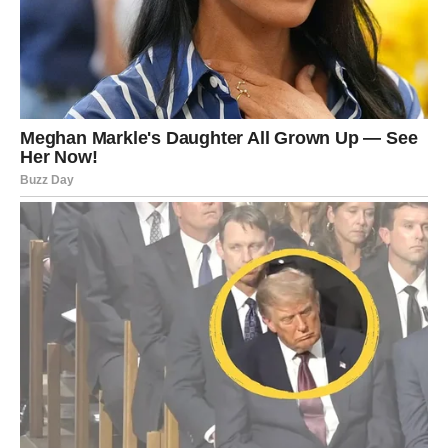
zapravo duboke. Osoba koja im se dopada mogla bi
pokazati da deli ista osećanja.
Ako ste u vezi, vaš odnos može ući u period veće
stabilnosti i poverenja.
Slobodni Strelčevi mogli bi upoznati nekoga ko će im
potpuno promeniti pogled na ljubav.
Ova osoba može biti drugačija od svih koje ste do sada
upoznali – i upravo zbog toga će vas osvojiti.
Jarac
Jarčevi su znak koji konačno dobija ljubav o kojoj je dugo
sanjao.