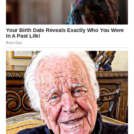
Zvezde savetuju da slušate svoje srce – ono zna pravi
odgovor.
Rak
Rakovi su među znakovima kojima 9. mart može doneti
najlepše ljubavne trenutke. Ovaj dan budi duboke
emocije i donosi priliku za pomirenje, priznanja i nove
početke.
Ako ste u vezi, partner može pokazati koliko mu je stalo
do vas kroz iskren razgovor ili neočekivani gest pažnje.
Ovo može dodatno ojačati vaš odnos.
Slobodni Rakovi mogli bi upoznati osobu koja će u njima