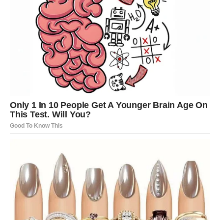
Za Bikove 9. mart donosi snažan emotivni trenutak koji bi
mogao promeniti njihov pogled na ljubav. Mnogi Bikovi
već dugo nose osećanja prema nekome, ali su se plašili
da ih pokažu.
Danas bi moglo doći do neočekivanog priznanja. Neko iz
vašeg okruženja može vam reći nešto što niste očekivali
– priznanje simpatije, divljenja ili čak ljubavi.
Ako ste u vezi, vaš odnos ulazi u mirniju fazu. Partner
može pokazati koliko mu značite kroz male, ali veoma
iskrene gestove.
Slobodni Bikovi imaju veliku šansu da započnu priču sa
osobom koja ih već dugo posmatra iz daljine. Ovo bi
mogao biti početak jedne stabilne i duboke veze.