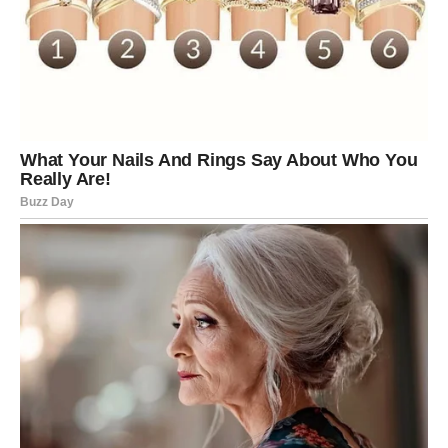
Blizanci
Blizanci danas ulaze u period kada komunikacija igra
ključnu ulogu u ljubavi. A upravo komunikacija donosi
najveći preokret ovog dana.
Postoji velika mogućnost da dobijete poruku koja će vas
potpuno iznenaditi. Ta poruka može doći od osobe sa
kojom ste nekada imali posebnu vezu ili od nekoga ko se
dugo nije usuđivao da vam se obrati.
Ako ste u vezi, danas je idealan dan za otvoren razgovor
o onome što vas muči. Iskrenost može rešiti
nesporazume koji su se možda dugo gomilali.
Slobodni Blizanci mogli bi se naći pred zanimljivim
izborom između dve osobe. Jedna dolazi iz prošlosti, a
druga predstavlja novu priliku.