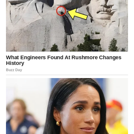
Slobodne Škorpije mogle bi dobiti poruku koja će ih
iznenaditi i probuditi uspomene koje su mislile da su
davno zaboravile.
Strelac
Strelčevi danas mogu shvatiti koliko su njihove emocije