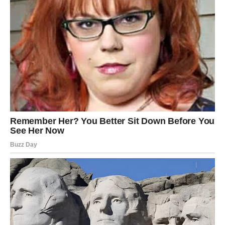
sudbinski.
Za neke Vage ovo može biti početak veze koja će
promeniti njihov život.
Škorpija
Škorpije su među znakovima kojima 9. mart donosi
najjače emotivne promene.
Osoba iz prošlosti mogla bi se ponovo pojaviti u vašem
životu. Ta osoba može želeti da razgovara, objasni neke
stvari ili čak pokuša da obnovi odnos.
Ako ste u vezi, danas je važno da izbegavate ljubomoru i
sumnju. Otvoren razgovor može rešiti sve nesporazume.