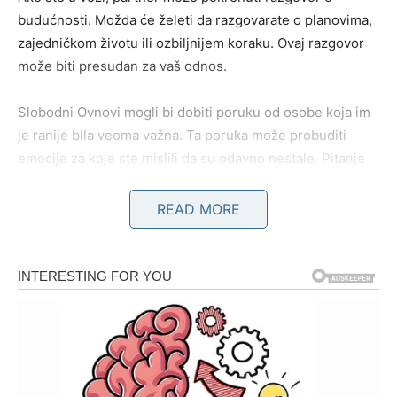
budućnosti. Možda će želeti da razgovarate o planovima,
zajedničkom životu ili ozbiljnijem koraku. Ovaj razgovor
može biti presudan za vaš odnos.
Slobodni Ovnovi mogli bi dobiti poruku od osobe koja im
je ranije bila veoma važna. Ta poruka može probuditi
emocije za koje ste mislili da su odavno nestale. Pitanje
je samo – da li ste spremni da toj osobi pružite još jednu
šansu?
READ MORE
Zvezde savetuju Ovnovima da ne beže od emocija. Danas
iskrenost može otvoriti vrata jednoj potpuno novoj
ljubavnoj priči.
Bik