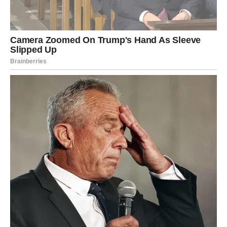
Mnogi Jarčevi su prošli kroz težak emotivni period i često
su imali osećaj da se njihova ljubavna sreća stalno
odlaže.
Ali 9. mart donosi preokret. Osoba koja vam se dopada
mogla bi konačno pokazati da ima ista osećanja.
Ako ste u vezi, vaš odnos može postati još ozbiljniji. Neki
Jarčevi bi mogli početi da planiraju zajedničku budućnost.
Slobodni Jarčevi imaju veliku šansu da upoznaju osobu
koja će ih razumeti na način na koji to niko do sada nije.
Ovo je početak jedne veoma posebne ljubavne priče.
Vodolija