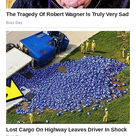
probuditi osećaj sigurnosti i topline kakav dugo nisu
osetili.
Za neke Rakove ovaj dan može označiti početak ljubavi
koja ima potencijal da traje veoma dugo.
Lav
Lavovi danas mogu doživeti pravi ljubavni preokret.
Osoba koja vam se dopada možda konačno odluči da
napravi prvi korak.
Ovo je dan kada ponos treba ostaviti po strani. Ako vam je
stalo do nekoga, pokažite to.
Ako ste u vezi, partner može pokazati da želi ozbiljnije
planove sa vama. Neki Lavovi bi mogli razgovarati o