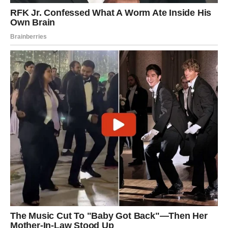
Vodolije danas mogu doživeti neočekivanu emotivnu
situaciju. Neko bi mogao pokazati interesovanje koje
niste primetili ranije.
Ako ste u vezi, partner može želeti više pažnje i bliskosti.
Slobodne Vodolije mogle bi upoznati osobu koja će ih
privući svojom inteligencijom i drugačijim pogledom na
svet.
Ovaj susret može biti početak zanimljive i inspirativne
ljubavne priče.
Ribe
Ribe su među znakovima kojima 9. mart donosi veoma
snažne emotivne trenutke.