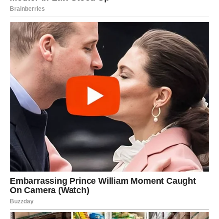
Mnogi pripadnici ovog znaka mogli bi dobiti poruku koja
će ih potpuno iznenaditi. Ta poruka može doći od osobe
koju niste zaboravili, iako je prošlo mnogo vremena.
Ako ste u vezi, partner može pokazati koliko mu značite
kroz nežne reči i iskrene emocije.
Slobodne Ribe imaju veliku šansu da započnu novu
ljubavnu priču – i to sa osobom koja će ih razumeti na
veoma dubokom nivou.