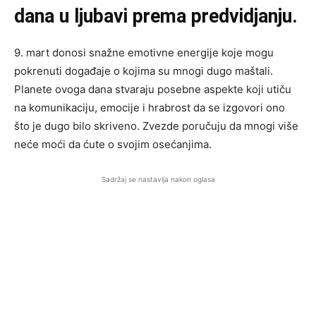
dana u ljubavi prema predvidjanju.
9. mart donosi snažne emotivne energije koje mogu
pokrenuti događaje o kojima su mnogi dugo maštali.
Planete ovoga dana stvaraju posebne aspekte koji utiču
na komunikaciju, emocije i hrabrost da se izgovori ono
što je dugo bilo skriveno. Zvezde poručuju da mnogi više
neće moći da ćute o svojim osećanjima.
Sadržaj se nastavlja nakon oglasa