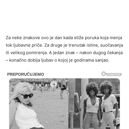
Za neke znakove ovo je dan kada stiže poruka koja menja
tok ljubavne priče. Za druge je trenutak istine, suočavanja
ili velikog pomirenja. A jedan znak – nakon dugog čekanja
– konačno dobija ljubav o kojoj je godinama sanjao.