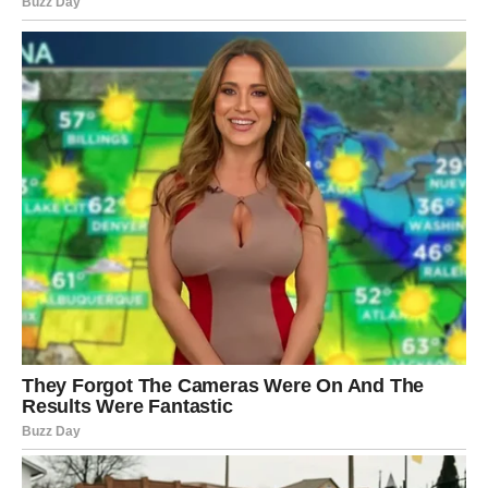
zajedničkoj budućnosti, putovanju ili čak preseljenju.
Slobodni Lavovi mogli bi upoznati nekoga ko će ih
fascinirati svojom energijom i harizmom.
Devica
Device su često oprezne kada su emocije u pitanju, ali 9.
mart može ih naterati da izađu iz svoje zone komfora.
Postoji velika mogućnost da vam neko prizna osećanja
koja dugo skriva. Ovo može biti osoba iz vašeg poslovnog
ili prijateljskog okruženja.
Ako ste u vezi, vaš odnos može dobiti novu dimenziju
kroz iskren razgovor o emocijama i planovima za
budućnost.