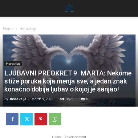
Home
Horoskop
Horoskop
LJUBAVNI PREOKRET 9. MARTA: Nekome
stiže poruka koja menja sve, a jedan znak
konačno dobija ljubav o kojoj je sanjao!
By
Redakcija
-
March 9, 2026
3826
0
Oglasi - Advertisement