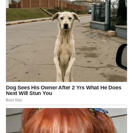
Slobodne Device bi mogle shvatiti da osoba koju su do
sada gledale samo kao prijatelja zapravo ima mnogo
dublja osećanja prema njima.
Vaga
Za Vage 9. mart donosi romantičnu energiju i mogućnost
sudbinskog susreta. Ovaj dan može doneti trenutak koji
ćete dugo pamtiti.
Ako ste u vezi, partner može učiniti nešto veoma
romantično što će vas potpuno raznežiti.
Slobodne Vage imaju veliku šansu da upoznaju osobu
koja će ih osvojiti na prvi pogled. Ovaj susret može
izgledati kao slučajnost, ali zvezde govore da je