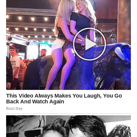
vašem životu.
U ljubavi, partner može pokazati emocije na način koji će
vas dirnuti.
Slobodni Jarčevi mogu se naći u situaciji koja će ih
naterati da razmisle o novoj ljubavnoj priči.
Zvezde vam poručuju da je ponekad potrebno pustiti
kontrolu i verovati procesu.
Vodolija
Vodolije danas mogu osetiti snažan talas inspiracije. Ideje
koje vam se pojave mogu biti veoma važne za budućnost.