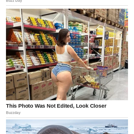
osobom koja će ih fascinirati svojom energijom i
harizmom.
Ovaj dan vam donosi priliku da shvatite koliko ste zapravo
jaki i koliko je važno da slušate svoje srce.
Lav
Lavovi danas mogu doživeti trenutak koji će ih podsetiti
koliko su važni ljudima oko sebe. Sudbina vam šalje znak
kroz događaj koji će vam vratiti samopouzdanje.
Moguće je da ćete dobiti priznanje za nešto što ste uradili
ranije, a što je dugo ostalo neprimećeno.
U ljubavi se otvara nova faza. Ako ste u vezi, partner
može učiniti gest koji će vas potpuno iznenaditi.