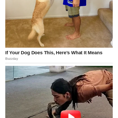
Moguće je da ćete do kraja dana doživeti trenutak koji će
vam pokazati koliko je važno verovati svom srcu.
U ljubavi se može pojaviti osoba koja će probuditi
emocije koje ste možda pokušavali da potisnete.
Ako ste u vezi, partner može iznenaditi gestom koji će
vam pokazati koliko mu značite.
Ovaj dan vam donosi priliku da shvatite da sudbina
ponekad radi u našu korist na načine koje ne možemo
odmah razumeti.