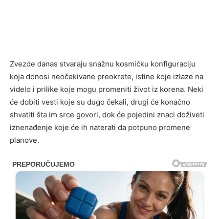
Zvezde danas stvaraju snažnu kosmičku konfiguraciju
koja donosi neočekivane preokrete, istine koje izlaze na
videlo i prilike koje mogu promeniti život iz korena. Neki
će dobiti vesti koje su dugo čekali, drugi će konačno
shvatiti šta im srce govori, dok će pojedini znaci doživeti
iznenađenje koje će ih naterati da potpuno promene
planove.