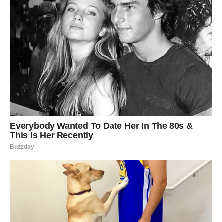
Moguće je da ćete upoznati osobu koja će imati veliki
uticaj na vaš način razmišljanja.
U ljubavi se otvara mogućnost neočekivanog preokreta.
Neko ko je do sada bio samo prijatelj može pokazati da
oseća nešto mnogo dublje.
Na poslovnom planu, jedan razgovor može doneti priliku
koju niste očekivali.
Ovo je dan kada treba biti otvoren za nove mogućnosti.
Ribe
Ribe su znak koji je duboko povezan sa emocijama i
intuicijom. Danas ćete posebno snažno osećati energiju
promena.