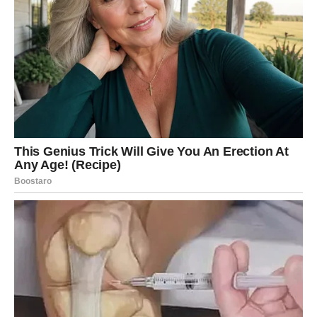
iznenaditi. Neko iz prošlosti može ponovo stupiti u
kontakt sa vama, ali ovog puta situacija neće biti ista kao
pre.
U ljubavi se otvara mogućnost iskrenog razgovora koji
može razjasniti mnogo toga što je dugo bilo
neizgovoreno. Ako ste u vezi, partner može pokazati
emocije na način koji niste očekivali.
Na poslovnom planu – obratite pažnju na prilike koje se
pojavljuju iznenada. Jedna ideja koju ste ranije odbacili
sada može postati ključna.
Bik
Bikovi su u poslednje vreme mnogo razmišljali o
stabilnosti i sigurnosti. Međutim, do kraja dana sudbina