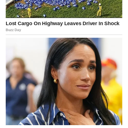
Blizanci
Blizanci su poznati po svojoj radoznalosti i želji da stalno
otkrivaju nešto novo. Danas će upravo ta osobina igrati
važnu ulogu.
Moguće je da ćete slučajno saznati informaciju koja će
promeniti način na koji gledate na jednu osobu ili
situaciju. Istina koja se pojavi može vas iznenaditi, ali će
vam istovremeno pomoći da donesete važnu odluku.
U ljubavi, komunikacija postaje ključ svega. Jedna poruka
ili razgovor mogu otvoriti vrata koja su do sada bila
zatvorena.
Na poslovnom planu, budite spremni na iznenadne
promene planova. Ono što danas izgleda kao mala