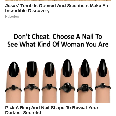
Strelčevi danas mogu osetiti snažnu potrebu za
promenom. Zvezde vam šalju energiju avanture i novih
početaka.
Moguće je da će se pojaviti prilika koja će vas naterati da
razmislite o putovanju, novom projektu ili čak promeni
životnog pravca.
U ljubavi, neko može pokazati interesovanje koje će vas
iznenaditi svojom iskrenošću.
Slobodni Strelčevi mogu upoznati osobu koja će ih
inspirisati i probuditi želju za novim iskustvima.
Ovo je dan kada treba slušati unutrašnji glas.