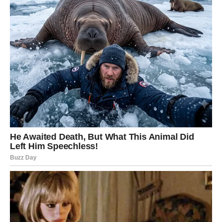
Slobodni Lavovi mogu upoznati osobu koja će odmah
privući njihovu pažnju. Energija tog susreta može biti
snažna i uzbudljiva.
Zvezde vam poručuju da je vreme da verujete u svoju
snagu i da hrabro napravite korak napred.
Devica
Device danas mogu osetiti potrebu da naprave red u
svojim mislima i planovima. Međutim, sudbina može imati
drugačije planove.
Jedna situacija koja se bude pojavila tokom dana može
vas naterati da promenite prioritete.