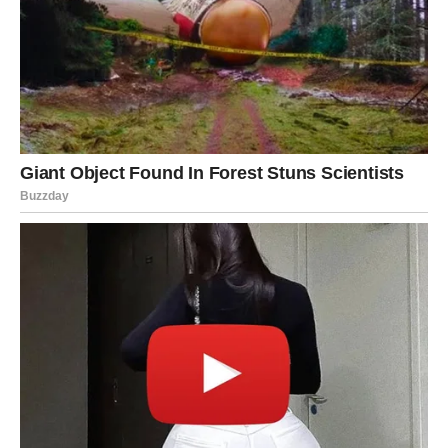
Moguće je da ćete dobiti vest koja će vas iznenaditi, ali i
pokrenuti lavinu novih misli.
U ljubavi, neko može pokazati jasne signale da želi više
od prijateljstva. Ova situacija može vas naterati da
preispitate sopstvena osećanja.
Ako ste u vezi, partner može predložiti nešto što će
promeniti dinamiku odnosa.
Zvezde vam savetuju da ne bežite od emocija – upravo
one mogu pokazati pravi put.
Škorpija
Škorpije danas ulaze u fazu kada se mnoge stvari