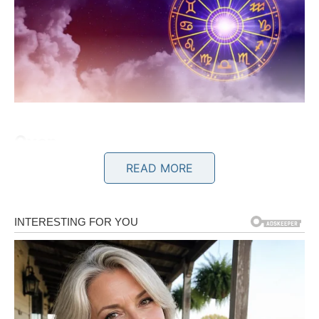
Ovan
READ MORE
Ovnovi danas mogu osetiti snažan nalet energije koji ih
podseća koliko su zapravo sposobni da menjaju
sopstvenu sudbinu. Tokom dana može se pojaviti
situacija koja će od vas zahtevati brzu odluku. Iako na prvi
pogled može delovati kao izazov, upravo tu leži prilika
koja može promeniti mnogo toga u vašem životu.
Moguće je da ćete dobiti poruku ili poziv koji će vas