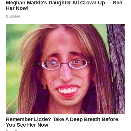
promena može biti početak mnogo većeg uspeha.
Rak
Rakovi su veoma intuitivni i često osećaju promene
energije pre nego što se one zaista dogode. Danas
možete imati snažan osećaj da se nešto važno sprema.
I zaista, zvezde nagoveštavaju događaj koji može
promeniti vaše emotivno stanje. Moguće je da ćete
konačno dobiti odgovor na pitanje koje vas dugo muči.
U ljubavi se otvara mogućnost za dubok i iskren razgovor.
Ako ste u vezi, partner može otkriti osećanja koja će vas
dirnuti.
Slobodni Rakovi mogu doživeti neočekivani susret sa