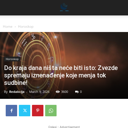
Home
Horoskop
Horoskop
Do kraja dana ništa neće biti isto: Zvezde
spremaju iznenađenje koje menja tok
sudbine!
By
Redakcija
-
March 9, 2026
3600
0
Oglasi - Advertisement