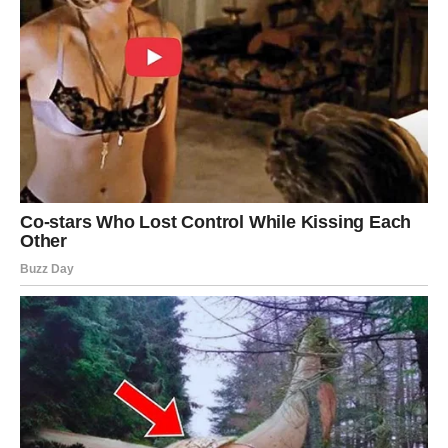
Na emotivnom planu, moguće je da će neko pokazati
interesovanje koje do sada nije bilo očigledno. Ovo može
biti iznenađenje koje će vam probuditi radoznalost.
U poslovnom okruženju, obratite pažnju na nove ideje i
predloge. Jedan razgovor može otvoriti vrata ka
mogućnosti koja će doneti napredak.
Ovaj dan vam pokazuje da ponekad treba pustiti da se
stvari dese spontano.
Vaga
Vage su znak koji stalno traži ravnotežu između emocija i
razuma. Danas bi ta ravnoteža mogla biti poljuljana
događajem koji niste očekivali.