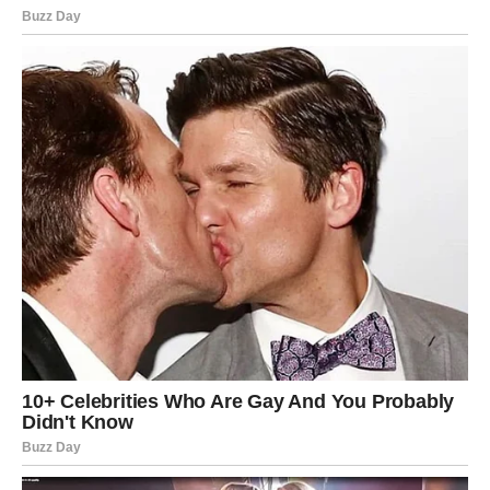
Jarac
Jarčevi su poznati po svojoj disciplini i posvećenosti
ciljevima. Međutim, danas vas može iznenaditi događaj
koji će pokazati da život ponekad ima drugačije planove.
Moguće je da ćete dobiti vest koja se odnosi na posao ili
finansije. Ova informacija može biti početak nove faze u