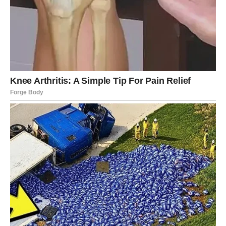
vam može pokazati da se prave promene dešavaju
upravo onda kada ih najmanje očekujemo.
Moguće je da ćete dobiti vest koja će vas naterati da
sagledate situaciju iz potpuno drugačije perspektive. To
može biti povezano sa novcem, poslom ili važnom
životnom odlukom.
U ljubavi, neko može pokazati emocije koje je dugo
skrivao. Ova situacija može vas iznenaditi jer možda niste
ni mislili koliko ste nekome važni.
Za slobodne Bikove, večernji sati nose posebno
zanimljivu energiju. Sudbinski susret ili neočekivani
razgovor mogu pokrenuti priču koja će imati veliki značaj
u budućnosti.