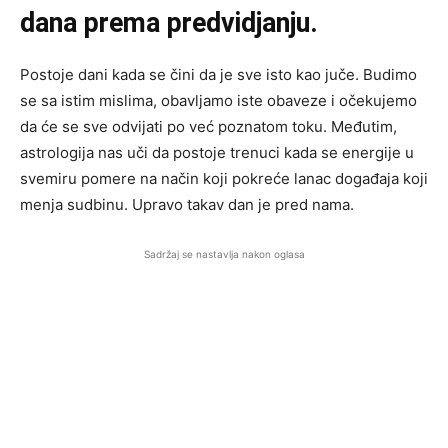
dana prema predvidjanju.
Postoje dani kada se čini da je sve isto kao juče. Budimo
se sa istim mislima, obavljamo iste obaveze i očekujemo
da će se sve odvijati po već poznatom toku. Međutim,
astrologija nas uči da postoje trenuci kada se energije u
svemiru pomere na način koji pokreće lanac događaja koji
menja sudbinu. Upravo takav dan je pred nama.
Sadržaj se nastavlja nakon oglasa