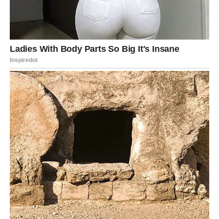
razotkrivaju. Istine koje su bile skrivene mogu izaći na
površinu.
Iako to može biti iznenađujuće, ova energija donosi
oslobađanje od svega što vas je kočilo.
U ljubavi se može pojaviti osoba koja će probuditi snažne
emocije. Ovo može biti susret koji menja način na koji
gledate na ljubav.
Na poslovnom planu, moguće je da ćete dobiti priliku da
pokažete svoje sposobnosti i ostvarite značajan
napredak.
Ovaj dan vam poručuje da je vreme za transformaciju.
Strelac