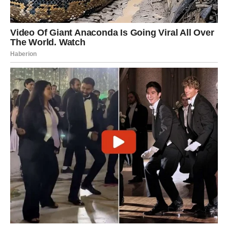
Vi ste znak koji daje 120% sebe, čak i onda kada unutra
već odavno nemate dovoljno.
Ali niko ne vidi koliko Device znaju da pate ćutke, uredno,
dok spolja izgledaju smireno.
U ovom teškom ciklusu mnoge Device su:
radile preko svojih mogućnosti,
brinule za sve oko sebe,
osećale da ih niko ne podržava,
dobijale malo, a davale mnogo,
prolazile kroz usamljene borbe.