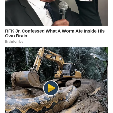
DEVICA – posle iscrpljenosti
dolazi blagostanje koje ste
zaradili
Device su se u prethodnim mesecima osećale kao da se
bore na više frontova odjednom.
I posao, i emocije, i zdravlje, i odnosi, i finansije — sve je
nekako bilo napeto, zahtevno, iscrpljujuće.