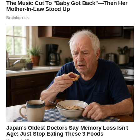
I zvezde su to videle.
I sada vam vraćaju.
Šta se menja kod Device?
Počinje period u kome:
posao postaje lakši, a rezultati vidljiviji,
finansije se stabilizuju,
dolazi osoba koja donosi mir ili podršku,
rešavate problem koji vas je dugo mučio,
vraća vam se vitalnost i energija.