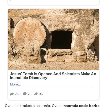
Ovo nije kratkotrajna sreća. Ovo je
nagrada posle borbe
,