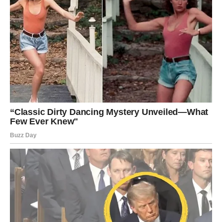
A sada i prolazi.
Šta dolazi Raku?
Za vas počinje faza
zaštite i harmonije
.
Prvo se smiruje ono unutrašnje: srce, misli, brige.
Zatim dolazi i spoljašnja stabilnost.
Rakova očekuje:
olakšanje u emotivnim odnosima
,
povratak poverenja
,
mir u domu
,