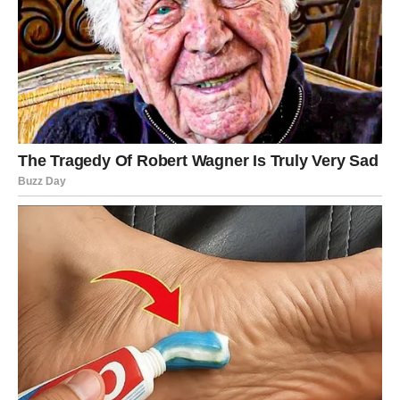
periode kada se činilo da zvezde ćute.
Ali
svaka borba ima svoj vrhunac
, a vi ste svoj dostigli.
I sada kreće silazak. Miran. Stabilan. Topao.
Šta se menja za Jarčeve?
Ono što vam zvezde sada pružaju jeste
smirivanje
unutrašnjih oluja
. Neće vam se više tresti tlo pod
nogama. Osećaćete da ste konačno na sigurnom – čak i
ako se spolja ništa dramatično ne menja.
Dolazi:
finansijsko rasterećenje
, kao da vam se vraća ono što
vam je dugo bilo uskraćeno,