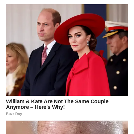
Škorpija je znak koji se rađa iz sopstvenog pepela, i sada
je upravo taj trenutak.
Više ne moraju biti na oprezu, ne moraju se boriti sa
senkama, ne moraju dokazivati svoju snagu.
Mir dolazi, ne kao tišina spolja, već kao tišina iznutra —
ona koja briše strah.
I nakon toga, korak po korak, ulazi i blagostanje.
Škorpije su ga zaslužile više nego što same shvataju.
RAK – zaštita srca i povratak
sigurnosti
Rak je kroz poslednji period prolazio kroz emotivne
udare, nestabilnosti i situacije koje su testirale svaku