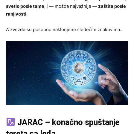
svetlo posle tame
, i — možda najvažnije —
zaštita posle
ranjivosti
.
A zvezde su posebno naklonjene sledećim znakovima…
JARAC – konačno spuštanje
tereta sa leđa