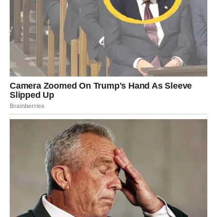
finansijska stabilizacija
,
prilika koja popravlja sliku budućnosti
.
Univerzum vas sada štiti od svega što vam je donosilo
težinu.
Ljudi koji bi mogli da vas povrede udaljavaju se iz vašeg
života.
Situacije koje su vas pritiskale polako se rasipaju.
Rak ulazi u period u kome će konačno moći da diše punim
plućima i da se oseća sigurno — nešto što mu je
najpotrebnije.