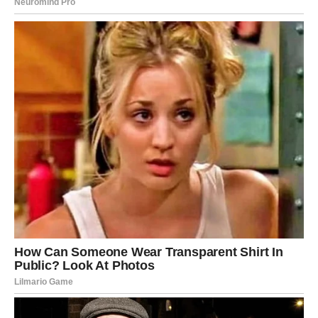
Najvažnije od svega:
prestajete da se borite protiv vetrenjača
.
Sudbina prestaje da vas testira.
Umesto toga — počinje da vam otvara vrata jedno po
jedno.
Za Device ovo je period u kojem će uživati u plodovima
svojih ranijih napora, čak i onih za koje su mislile da su
prošli neprimećeno.