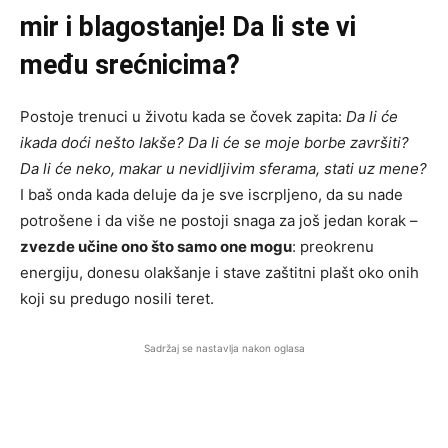
mir i blagostanje! Da li ste vi
među srećnicima?
Postoje trenuci u životu kada se čovek zapita:
Da li će
ikada doći nešto lakše? Da li će se moje borbe završiti?
Da li će neko, makar u nevidljivim sferama, stati uz mene?
I baš onda kada deluje da je sve iscrpljeno, da su nade
potrošene i da više ne postoji snaga za još jedan korak –
zvezde učine ono što samo one mogu
: preokrenu
energiju, donesu olakšanje i stave zaštitni plašt oko onih
koji su predugo nosili teret.
Sadržaj se nastavlja nakon oglasa