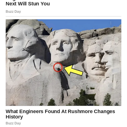
Šta se otvara Škorpiji?
Zvezde im pružaju ono što im je najpotrebnije:
unutrašnju regeneraciju
.
Dolazi:
period kada će se odnosi stabilizovati,
ljudi koji su ih povredili gube značaj,
vraća se osećaj lične moći,
intuicija postaje jača nego ikad,
otvaraju se vrata koja su dugo bila blokirana.