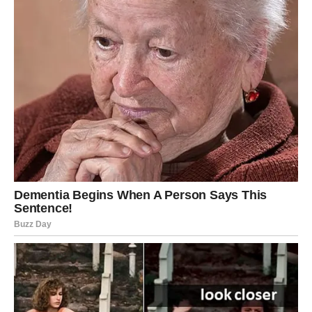
njegovu granicu.
Vi ste znak koji sve oseća do kostiju, i zato vam je svaka
promena, svaka neizvesnost, svaka tuđa hladnoća —
ranjavala dušu.
Rakovi su poslednjih meseci osećali:
strah od gubitka,
zabrinutost za porodicu i najbliže,
pritisak u poslu,
nedostatak energije,
osećaj da ih niko ne razume dovoljno duboko.
Mnogi su se povukli u sebe i čekali da „prođe“.