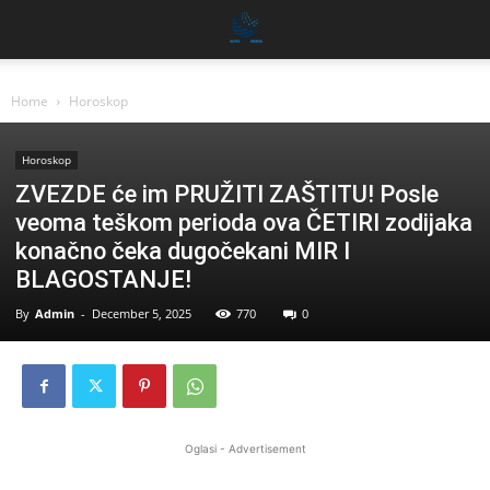
Home
Horoskop
Horoskop
ZVEZDE će im PRUŽITI ZAŠTITU! Posle
veoma teškom perioda ova ČETIRI zodijaka
konačno čeka dugočekani MIR I
BLAGOSTANJE!
By
Admin
-
December 5, 2025
770
0
Oglasi - Advertisement