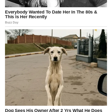
drugi, a upravo zbog toga njihovi teški periodi uvek traju
duže i ostavljaju dublje tragove.
U prethodnom ciklusu mnoge Škorpije su:
izgubile nešto što im je bilo važno,
prošle kroz emotivno izdanje do krajnjih granica,
sumnjale u sebe i svoje odluke,
osećale da ih ljudi ne razumeju.
Ali ono što drugi ne vide jeste da Škorpija, kada „padne“,
zapravo samo skuplja snagu za još moćnije podizanje.
I sada je došlo vreme za to.