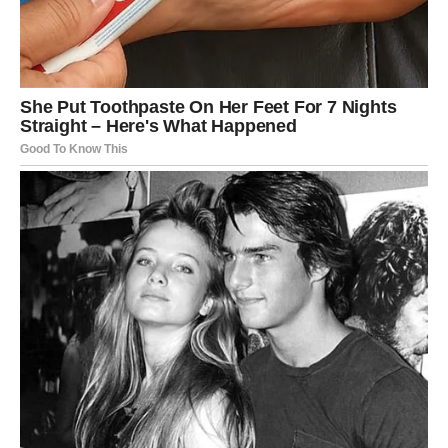
podrška osobe od koje to najmanje očekujete
,
povratak emotivne stabilnosti
,
zaštita u važnim odlukama
,
osećaj da vas Univerzum konačno drži za ruku.
Jarac ulazi u period u kome
više neće morati da
preživljava
, već počinje da
živi punim plućima
.
I to je tek početak jedne mnogo mirnije faze.
ŠKORPIJA – posle bola, dolazi
tišina koja leči
Škorpije su poznate po tome da osećaju dublje nego