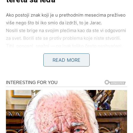
Ako postoji znak koji je u prethodnim mesecima preživeo
više nego što bi iko smio da izdrži, to je Jarac.
Nosili ste brige na svojim plećima kao da ste vi odgovorni
za svet. Borili ste se protiv problema koje niste stvorili.
Tihi, ponosni, snažni — pa ipak toliko često neshvaćeni.
READ MORE
Jarčevi su prolazili kroz:
emocionalne lomove koji su ih odvajali od mira,
finansijske pritiske,
osećaj da moraju sve sami,
ljude koji su ih uzimali zdravo za gotovo,