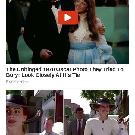
VAGA – Ravnoteža je ozbiljno
narušena
Vage ulaze u period kada
više neće moći da ugađaju
svima
. Pritisci sa svih strana teraće vas da donesete
odluke koje ste dugo odlagali.
Ljubavne dileme
Odnosi koji nisu iskreni sada dolaze na test. Moraćete da
birate između mira i istine – a to neće biti lako.
Unutrašnji nemir
Bićete rastrzani, nesigurni i umorni od stalnog
balansiranja. Vreme je da se zapitate šta vi zaista želite.