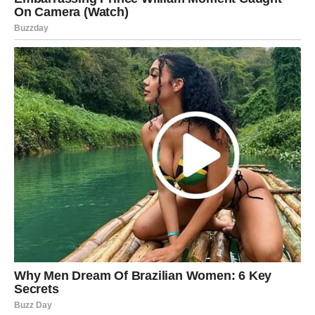
Za Škorpije dolazi
period suočavanja sa sopstvenim
senkama
. Karma je neumoljiva, a sve ono što ste nekada
učinili – dobro ili loše – sada se vraća.
Istine koje bole
Moguće je da ćete saznati nešto što će vas duboko
potresti. Tajne, manipulacije, skriveni motivi – sve izlazi
na svetlo dana. Biće teško prihvatiti da neko nije onakav
kakvim ste ga zamišljali.
Unutrašnja borba
Najveća bitka neće se voditi spolja, već u vama. Moraćete
da priznate sebi greške koje ste dugo opravdavali.
Poruka zvezda:
Iskrenost prema sebi je prvi korak ka