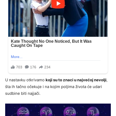
U nastavku otkrivamo
koji su to znaci u najvećoj nevolji
,
šta ih tačno očekuje i na kojim poljima života će udari
sudbine biti najjači.