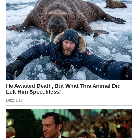
Jarčevi često kriju emocije, ali sada one izbijaju na
površinu. Usamljenost, osećaj neshvaćenosti i pitanje:
„Da li se sve ovo isplati?“ – često će vam se vrteti po
glavi.
Poruka zvezda:
Snaga nije u ćutanju, već u priznanju
slabosti.