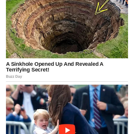
Ljubav pod velikim znakom pitanja
Ako ste u vezi, mogući su ozbiljni sukobi. Partner može
zahtevati jasne odgovore, dok vi možda niste sigurni šta
zaista osećate. Tajne, poruke, prošle priče – sve može
isplivati. Slobodni Blizanci mogu se suočiti sa
razočaranjem u osobu u koju su polagali nade.
Psihički pritisak i iscrpljenost
Ono što ovaj period čini posebno teškim jeste
unutrašnji
nemir
. Bićete rastrzani između razuma i emocija, a to
može dovesti do nervoze, nesanice i osećaja da vas niko
ne razume.
Poruka zvezda:
Istina boli, ali oslobađa. Što pre se
suočite sa njom, pre će oluja oslabiti.