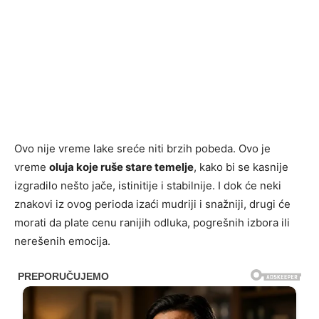
Ovo nije vreme lake sreće niti brzih pobeda. Ovo je
vreme
oluja koje ruše stare temelje
, kako bi se kasnije
izgradilo nešto jače, istinitije i stabilnije. I dok će neki
znakovi iz ovog perioda izaći mudriji i snažniji, drugi će
morati da plate cenu ranijih odluka, pogrešnih izbora ili
nerešenih emocija.