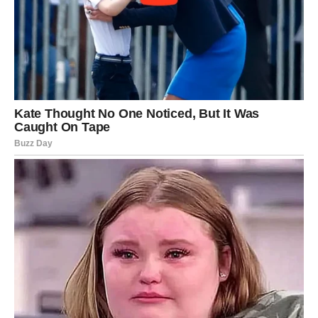
RAK – Emocionalna bura i
razočaranja
Rakovi ulaze u jedan od
najemotivnijih i najtežih perioda
u poslednje vreme. Sve ono što ste davali drugima, a
niste dobijali nazad, sada dolazi na naplatu. Osećaj
nepravde biće snažan, a suze teško zadržive.
Porodični i ljubavni problemi
Moguće su svađe u porodici, nesporazumi sa partnerom
ili hladnoća tamo gde ste očekivali toplinu. Rakovi koji su
dugo ćutali sada mogu eksplodirati – i reći više nego što
su planirali.
Osećaj izdaje