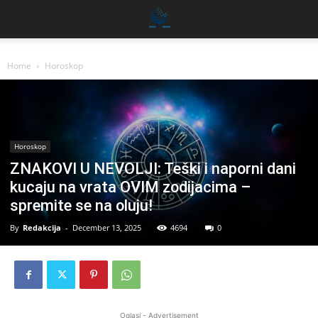
Home
Horoskop
Horoskop
ZNAKOVI U NEVOLJI: Teški i naporni dani
kucaju na vrata OVIM zodijacima –
spremite se na oluju!
By
Redakcija
-
December 13, 2025
4694
0
Oglasi - Advertisement