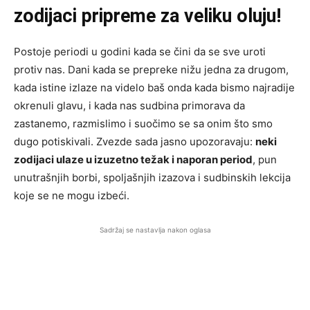
zodijaci pripreme za veliku oluju!
Postoje periodi u godini kada se čini da se sve uroti
protiv nas. Dani kada se prepreke nižu jedna za drugom,
kada istine izlaze na videlo baš onda kada bismo najradije
okrenuli glavu, i kada nas sudbina primorava da
zastanemo, razmislimo i suočimo se sa onim što smo
dugo potiskivali. Zvezde sada jasno upozoravaju:
neki
zodijaci ulaze u izuzetno težak i naporan period
, pun
unutrašnjih borbi, spoljašnjih izazova i sudbinskih lekcija
koje se ne mogu izbeći.
Sadržaj se nastavlja nakon oglasa