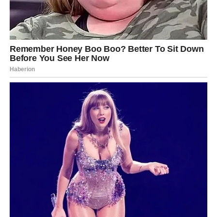
Neko kome ste verovali može vas duboko razočarati. Ovo
nije slučajno – zvezde žele da vas nauče
da ne dajete
srce onima koji to ne zaslužuju
.
Poruka zvezda:
Naučite da postavite granice. Nije vaša
dužnost da spašavate sve.
DEVICA – Pritisak, odgovornost i
umor
Device ulaze u fazu
preopterećenosti
. Previše obaveza,
previše očekivanja i premalo vremena za sebe. Sve što
ste preuzeli na svoja leđa sada postaje teško breme.
Poslovne poteškoće