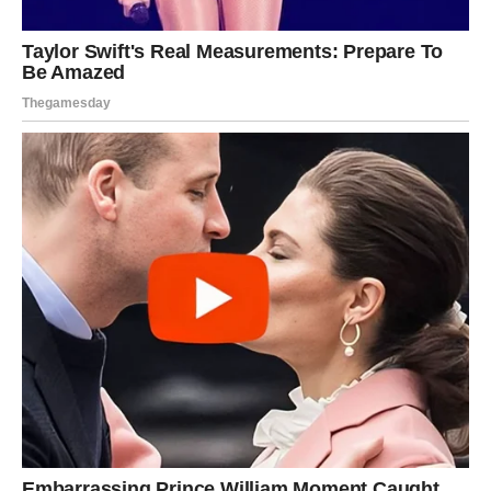
Mogući su problemi na poslu – kritike, kašnjenja, greške
koje će vam biti stavljene na teret, čak i ako niste jedini
krivac. Bićete pod stalnim pritiskom da budete savršeni, a
to vas može dovesti do ivice iscrpljenosti.
Zdravlje kao upozorenje
Telo može reagovati na stres – pad imuniteta, umor,
glavobolje. Ovo je jasan znak da morate usporiti, iako vam
to nije lako.
Poruka zvezda:
Ne morate sve sami. Dozvolite sebi da
pogrešite – svet se neće srušiti.
ŠKORPIJA – Karmički dug dolazi
na naplatu