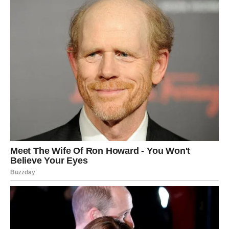
bi želeli da je iskoriste.
DEVICA – POSAO KOJI DONOSI
SIGURNU I VELIKU ZARADU
Znanje postaje valuta