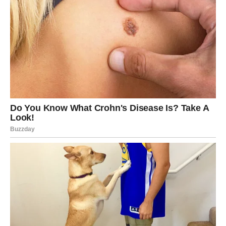
vraća dug
. Pred Jarčevima je poslovna šansa koja može
doneti
veliki novac, prestiž i stabilnost kakvu dugo nisu
imali
.
Ovo može biti:
ponuda za višu poziciju
pokretanje sopstvenog biznisa
ozbiljan ugovor sa jakom firmom
povratak starog projekta u velikom stilu
Zašto baš sada?
Saturn, vaš vladar, ulazi u aspekt koji nagrađuje istrajnost.
Sve ono što ste gradili polako – sada dobija
finansijsku