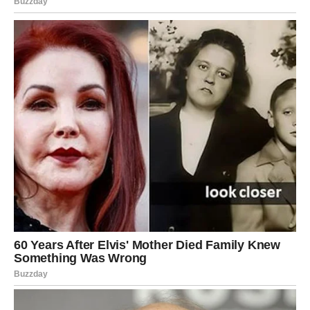
rad u pozadini moćnog sistema
projekti koji se bave finansijama, istraživanjem, IT
sektorom
nasledstva ili ulaganja koja se iznenada aktiviraju
Zašto je ovo sudbinski period?
Pluton aktivira vašu prirodnu moć transformacije. Vi znate
kako da od krize napravite kapital – i sada to dolazi do
izražaja.
Upozorenje
Čuvajte planove za sebe.
Ne dele svi vašu viziju – a neki