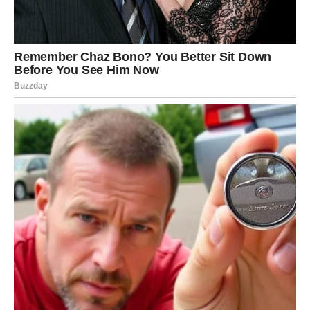
pametno odabranu priliku
, a ne kroz preterani rizik. Ovaj
znak ima izuzetan osećaj za vrednost – i sada će ga
iskoristiti maksimalno.
Moguće su:
investicije koje se isplate višestruko
posao vezan za nekretnine, finansije, lepotu ili luksuz
saradnja sa osobom koja ima moć i uticaj
Velike pare dolaze polako – ali sigurno
Ovo nije nagli dobitak, već
finansijski uzlet koji traje
.
Bikovi će znati kako da zadrže i umnože ono što dobiju.