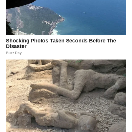
javni nastupi
liderstvo, menadžerske pozicije
privatni biznis koji nosi vaše ime
kreativni projekti koji postaju profitabilni
Velike pare dolaze kada se usudite da
budete viđeni
Ako ste se do sada povlačili – vreme je da izađete u prvi
plan.
Zvezde vam daju zeleno svetlo.
Poruka Lavovima