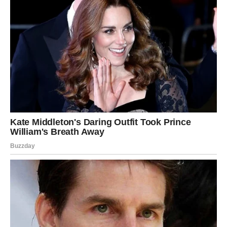
Device su znak koji često potcenjuje sopstvenu vrednost.
Međutim, sada dolazi trenutak kada će
njihova
preciznost, znanje i iskustvo biti plaćeni ozbiljno
.
Očekujte:
ponudu za posao u inostranstvu
freelance projekte sa visokom zaradom
prelazak na poziciju sa mnogo većom odgovornošću –
i platom
Novac dolazi kroz red, sistem i
posvećenost
Ovo je period kada Device shvataju da
više ne moraju da