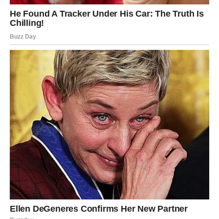
Poruka zvezda
Ne potcenjujte svoju vrednost. Ako vas neko želi u timu –
to je zato što znate kako se pravi novac
.
ŠKORPIJA – TAJNI DOGOVORI,
VELIKI DOBICI
Novac dolazi iz neočekivanog pravca
Škorpije ulaze u fazu kada se
veliki novac zarađuje u
tišini
. Ovo su poslovi koji se ne oglašavaju javno, ali
donose ogromnu korist.
Mogući su:
tajni dogovori