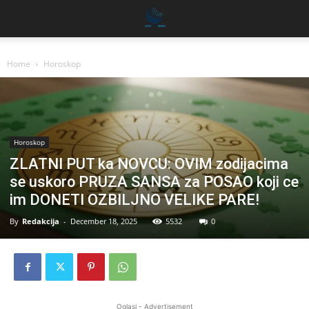
Home
Horoskop
Horoskop
ZLATNI PUT ka NOVCU: OVIM zodijacima
se uskoro PRUZA SANSA za POSAO koji ce
im DONETI OZBILJNO VELIKE PARE!
By
Redakcija
-
December 18, 2025
5532
0
Oglasi - Advertisement