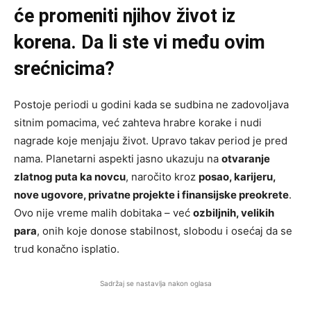
će promeniti njihov život iz
korena. Da li ste vi među ovim
srećnicima?
Postoje periodi u godini kada se sudbina ne zadovoljava
sitnim pomacima, već zahteva hrabre korake i nudi
nagrade koje menjaju život. Upravo takav period je pred
nama. Planetarni aspekti jasno ukazuju na
otvaranje
zlatnog puta ka novcu
, naročito kroz
posao, karijeru,
nove ugovore, privatne projekte i finansijske preokrete
.
Ovo nije vreme malih dobitaka – već
ozbiljnih, velikih
para
, onih koje donose stabilnost, slobodu i osećaj da se
trud konačno isplatio.
Sadržaj se nastavlja nakon oglasa