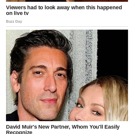
online poslovi
rad sa tehnologijom, društvenim mrežama, edukacijom
saradnja sa inostranstvom
Novac dolazi kroz originalnost
Što ste autentičniji – to je zarada veća. Ne pokušavajte da
se uklopite –
vaša različitost je ključ bogatstva
.