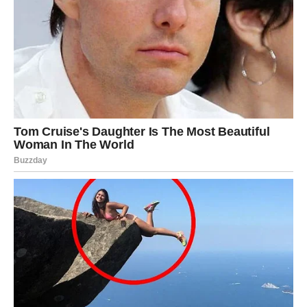
rade za malo
, jer znaju previše da bi bile potplaćene.
Savjet
Ne prihvatajte manje od onoga što zaslužujete. Ako vam
nude više –
prihvatite bez griže savesti
.
LAV – USPEH, STATUS I NOVAC
U JEDNOM PAKETU
Vaše vreme dolazi na velika vrata
Lavovi ulaze u period kada se
novac i uspeh spajaju sa
ličnim imidžom i autoritetom
. Ovo su poslovi u kojima
ste vi – glavni adut.
Mogući izvori zarade: