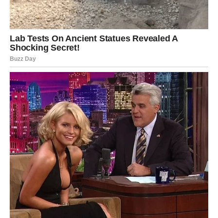
Ne bojte se uspeha.
Rođeni ste da sijate – a sada i da
zarađujete ozbiljno.
VODOLIJA – IDEJA KOJA
MENJA SVE
Jedna odluka može promeniti vašu
finansijsku sudbinu
Vodolije ulaze u period kada
inovativne ideje postaju
izvor velikog novca
. Ono što ste do sada smatrali
hobijem – može postati posao života.
Moguće su:
start-up prilike