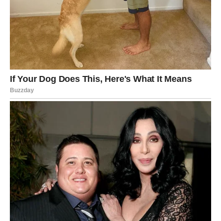
formu
. Novac dolazi ne kao slučajnost, već kao
zaslužena nagrada
.
Savjet za Jarčeve
Nemojte sumnjati u sebe. Ako vam se ponudi posao koji
deluje preveliko –
to je zato što ste prerasli staru verziju
sebe
.
BIK – NOVAC DOLAZI KROZ
PAMETAN POTEZ I PRAVU
ODLUKU
Stabilnost se pretvara u bogatstvo
Bikovi ulaze u period u kojem
novac dolazi kroz