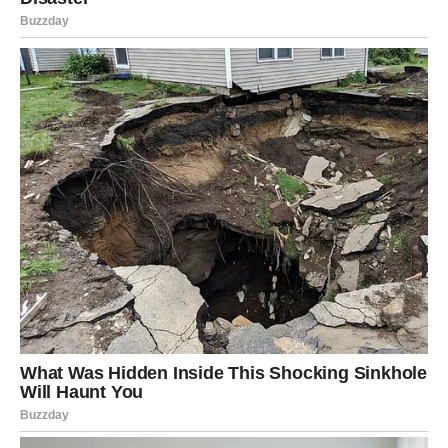
onu koja nije izgrađena na kompromisima, već na
poštovanju.
ŠKORPIJA – Transformacija bez
povratka
Za Škorpije, ovo je dan
duboke transformacije
. Istina