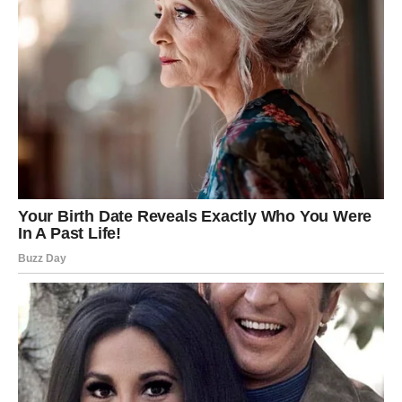
Strelčevi shvatiće šta zaista žele – i šta više ne žele.
Odluka doneta ovog dana vodi ka dugoročnoj sreći.
JARAC – Novi životni ciklus
počinje
Za Jarčeve, 21. decembar je
lični novi početak
. Kao znak
koji vlada ovim periodom, osećate energiju jače od svih.
Nebo vas poziva da ostavite stare terete i preuzmete
novu ulogu.
Mogući su veliki preokreti u karijeri, statusu ili ličnom
identitetu. Ovo je trenutak kada shvatate svoju moć.
Čudo
počinje onog trenutka kada poverujete u sebe.
VODOLIJA – Rušenje sistema i