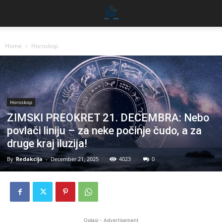
Home
Horoskop
Horoskop
ZIMSKI PREOKRET 21. DECEMBRA: Nebo
povlači liniju – za neke počinje čudo, a za
druge kraj iluzija!
By
Redakcija
-
December 21, 2025
4023
0
Oglasi - Advertisement