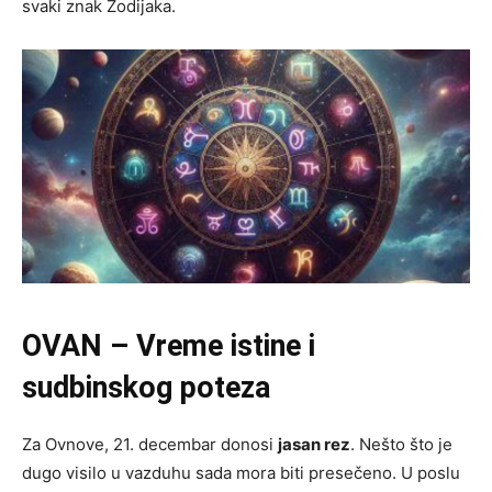
svaki znak Zodijaka.
OVAN – Vreme istine i
sudbinskog poteza
Za Ovnove, 21. decembar donosi
jasan rez
. Nešto što je
dugo visilo u vazduhu sada mora biti presečeno. U poslu