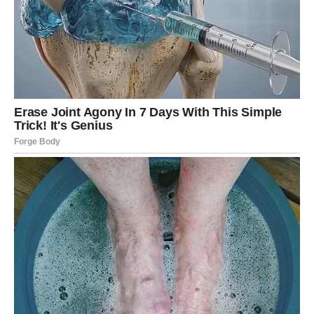
obrasci se gase –
novo poglavlje počinje
.
RAK – Emotivni preokret i
karmičko zatvaranje
Rakovi ulaze u jedan od najintenzivnijih dana godine. 21.
decembar donosi
kraj emotivne iluzije
. Možda shvatate
da ste davali više nego što ste dobijali, ili da ste
idealizovali osobu ili situaciju.
Ipak, ovo je i dan
karmičkog zatvaranja
. Kada pustite
ono što vas je iscrpljivalo, prostor se otvara za ljubav koja
je iskrena i uzvraćena. Za neke Rakove, ovo je dan suza –
ali i dan oslobađanja.
LAV – Sudbina testira hrabrost