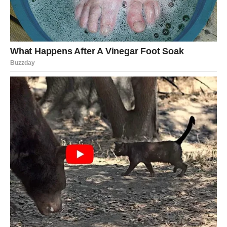
Lavovi se 21. decembra nalaze pred testom ega i srca.
Nešto ili neko vas izaziva da budete potpuno iskreni – čak
i ako to znači priznati slabost. Nebo vam poručuje da
snaga nije u kontroli, već u autentičnosti
.
Ako ste gradili sliku koja ne odgovara vašoj unutrašnjoj
istini, sada dolazi trenutak razotkrivanja. Oni koji prihvate
ovaj izazov, dobijaju nagradu – novi početak, jači i čistiji.
DEVICA – Red u haosu i konačna
odluka
Za Device, zimski preokret donosi
jasnu strukturu
. Sve
ono što vas je zbunjivalo ili iscrpljivalo sada se slaže u
jednu sliku. Shvatate gde ste gubili energiju i šta više