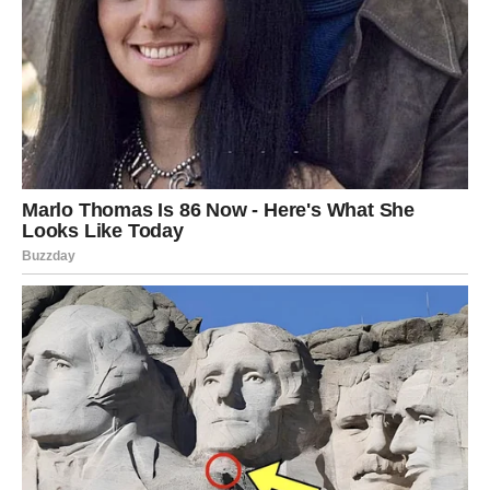
oslobađanje
Vodolije se suočavaju s padom starih uverenja. Ono što
ste smatrali sigurnim ili ispravnim više ne funkcioniše. 21.
decembar donosi
oslobađanje od mentalnih okova
.
Iako može delovati kao gubitak, ovo je zapravo
oslobođenje. Novi pogled na svet, nove ideje i ljudi ulaze
u vaš život – ali tek kada pustite staro.
RIBE – Buđenje intuicije i kraj
zablude
Za Ribe, ovaj dan donosi
duhovno buđenje
. Iluzije koje
ste negovali iz straha od bola sada se raspršuju. Intuicija
vam jasno govori šta je istina.