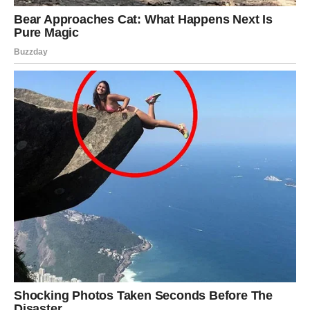
nema smisla.
decembar je idealan dan za konačnu odluku – posebno
u vezi posla ili zdravlja. Kada presečete, osetićete
olakšanje. Nebo vas nagrađuje jasnoćom i unutrašnjim
mirom.
VAGA – Kraj balansiranja,
početak istine
Vage više ne mogu da stoje na sredini. 21. decembar
donosi
neizbežan izbor
. Odnos koji nije ravnopravan ili
situacija u kojoj stalno popuštate sada dolazi do tačke
pucanja.
Iako ste znak harmonije, ovaj put morate izabrati sebe.
Kada to učinite, otvara se prostor za novu ravnotežu –