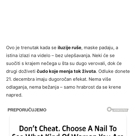
Ovo je trenutak kada se
iluzije ruše
, maske padaju, a
istina izlazi na videlo – bez ulepšavanja. Neki će se
suočiti s krajem nečega u šta su dugo verovali, dok će
drugi doživeti
čudo koje menja tok života
. Odluke donete
21. decembra imaju dugoročan efekat. Nema više
odlaganja, nema bežanja – samo hrabrost da se krene
napred.