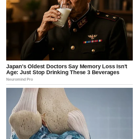
Iako istina može zaboleti, ona vas oslobađa. Nakon ovog
datuma, krećete ka stabilnijem i sigurnijem periodu.
Finansijski ili emotivni preokret je moguć – ali samo ako
ste spremni da pustite ono što više nema budućnost.
BLIZANCI – Sudbinski razgovori i
poruke
Za Blizance, ključ 21. decembra leži u
reči
. Razgovor koji
se dogodi ovog dana menja sve. Poruka, priznanje ili
istina koja izlazi na videlo može vas šokirati, ali i
probuditi.
Ako ste živeli između dve opcije, Nebo sada zahteva
izbor. Više nema balansiranja. Oni koji izaberu iskrenost
prema sebi, doživeće olakšanje i novu jasnoću. Stari