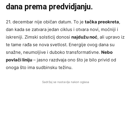
dana prema predvidjanju.
21. decembar nije običan datum. To je
tačka preokreta
,
dan kada se zatvara jedan ciklus i otvara novi, moćniji i
iskreniji. Zimski solsticij donosi
najdužu noć
, ali upravo iz
te tame rađa se nova svetlost. Energije ovog dana su
snažne, neumoljive i duboko transformativne.
Nebo
povlači liniju
– jasno razdvaja ono što je bilo privid od
onoga što ima sudbinsku težinu.
Sadržaj se nastavlja nakon oglasa