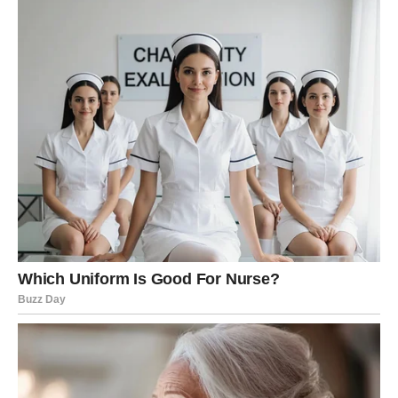
koju saznajete ili odluka koju donosite menja vas iz
korena. Možda se suočavate s izdajanjem, tajnom ili
sopstvenim strahom.
Ipak, ovo je vaša prirodna teritorija – umiranje starog da
bi se rodilo novo. Nakon 21. decembra, ništa više neće
biti isto, ali biće
autentičnije i snažnije
.
STRELAC – Sudbina vas vraća na
pravi put
Strelčevi 21. decembra dobijaju znak da li su skrenuli s
puta. Ako ste jurili iluziju slobode, a zapostavili
odgovornost, Nebo sada vraća ravnotežu.
Ovo je dan spoznaje i unutrašnjeg buđenja. Mnogi