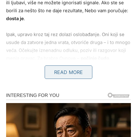
ili ljubavi, više ne možete ignorisati signale. Ako ste se
borili za nešto što ne daje rezultate, Nebo vam poručuje:
dosta je
.
Ipak, upravo kroz taj rez dolazi oslobađanje. Oni koji se
usude da zatvore jedna vrata, otvoriće druga – i to mnogo
veća. Očekujte iznenadnu odluku, poziv ili razgovor koji
menja pravac. Za hrabre Ovnove –
počinje čudo
.
READ MORE
BIK – Rušenje iluzija vodi ka
stabilnosti
Bikovi će 21. decembra jasno videti gde su se zavaravali.
Možda ste verovali obećanjima koja se ne ispunjavaju ili
se držali odnosa iz straha od promene. Ovaj dan donosi
trezveno sagledavanje stvarnosti
.