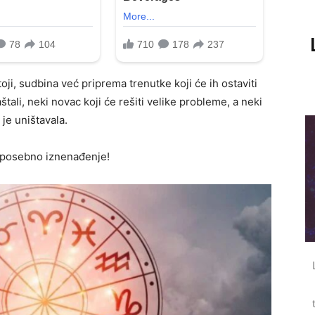
oji, sudbina već priprema trenutke koji će ih ostaviti
štali, neki novac koji će rešiti velike probleme, a neki
je uništavala.
i posebno iznenađenje!