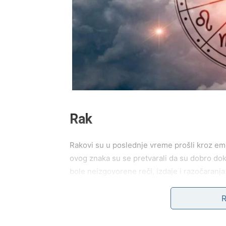
Rak
Rakovi su u poslednje vreme prošli kroz emo
ovog znaka su se pretvarali da su dobro dok s
bole neizgovorene reči, izdaje i razočaranja
Rak je znak koji voli iskreno, duboko i bez 
ne zaboravlja lako. Često se vraća uspomena
zbog toga su mnogi Rakovi počeli da veruju 