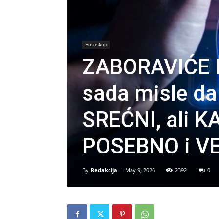
Horoskop
ZABORAVIĆE BO
sada misle d
SREĆNI, ali K
POSEBNO i V
By
Redakcija
-
May 9, 2026
2392
0