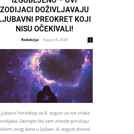
IZGUBLJENO – OVI
ZODIJACI DOŽIVLJAVAJU
LJUBAVNI PREOKRET KOJI
NISU OČEKIVALI!
Redakcija
August 8, 2026
-
0
Ljubavni horoskop za 8. avgust za sve znake
zodijaka. Saznajte šta vam zvezde poručuju
tokom ovog dana u ljubavi. 8. avgust donosi