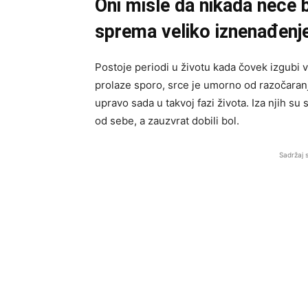
Oni misle da nikada neće b
sprema veliko iznenađenje
Postoje periodi u životu kada čovek izgubi v
prolaze sporo, srce je umorno od razočaranja,
upravo sada u takvoj fazi života. Iza njih su
od sebe, a zauzvrat dobili bol.
Sadržaj 