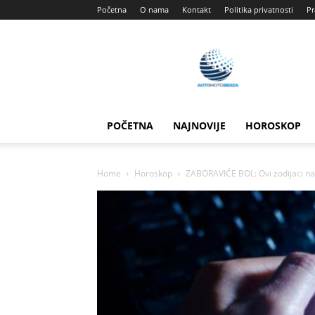
Početna
O nama
Kontakt
Politika privatnosti
Pr
Automotoberza
POČETNA
NAJNOVIJE
HOROSKOP
Home
Horoskop
ZABORAVIĆE BOL: Ovi zodijaci na