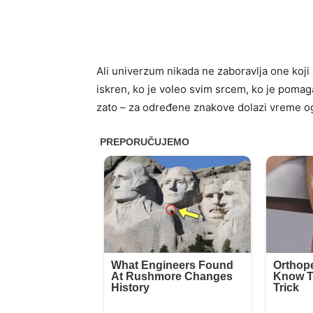
Ali univerzum nikada ne zaboravlja one koji 
iskren, ko je voleo svim srcem, ko je pomaga
zato – za određene znakove dolazi vreme 