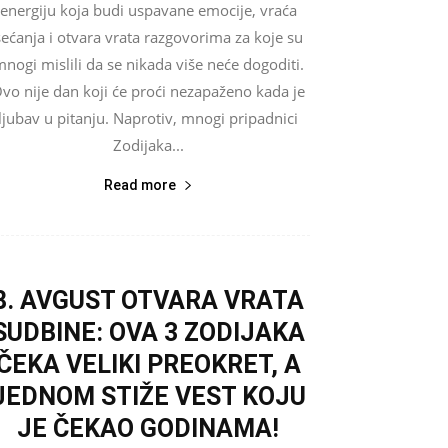
energiju koja budi uspavane emocije, vraća
sećanja i otvara vrata razgovorima za koje su
nogi mislili da se nikada više neće dogoditi.
vo nije dan koji će proći nezapaženo kada je
ljubav u pitanju. Naprotiv, mnogi pripadnici
Zodijaka...
Read more
8. AVGUST OTVARA VRATA
SUDBINE: OVA 3 ZODIJAKA
ČEKA VELIKI PREOKRET, A
JEDNOM STIŽE VEST KOJU
JE ČEKAO GODINAMA!