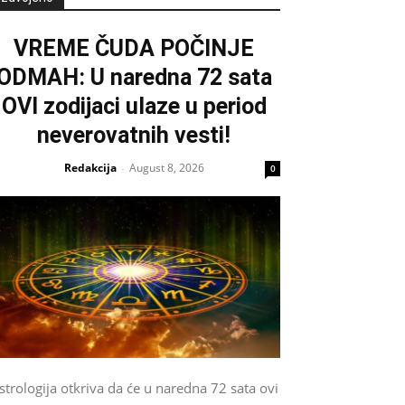
VREME ČUDA POČINJE
ODMAH: U naredna 72 sata
OVI zodijaci ulaze u period
neverovatnih vesti!
Redakcija
August 8, 2026
-
0
strologija otkriva da će u naredna 72 sata ovi