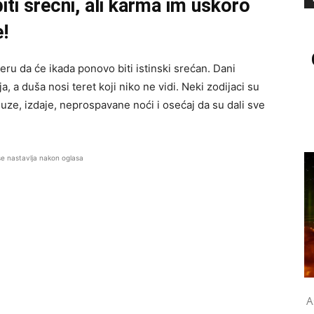
iti srećni, ali karma im uskoro
!
eru da će ikada ponovo biti istinski srećan. Dani
 a duša nosi teret koji niko ne vidi. Neki zodijaci su
 suze, izdaje, neprospavane noći i osećaj da su dali sve
se nastavlja nakon oglasa
A