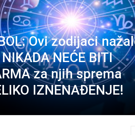
L: Ovi zodijaci nažal
a NIKADA NEĆE BITI
ARMA za njih sprema
ELIKO IZNENAĐENJE!