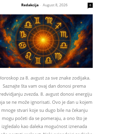
Redakcija
August 8, 2026
-
0
Horoskop za 8. avgust za sve znake zodijaka.
Saznajte šta vam ovaj dan donosi prema
redvidjanju zvezda. 8. avgust donosi energiju
oja se ne može ignorisati. Ovo je dan u kojem
mnoge stvari koje su dugo bile na čekanju
mogu početi da se pomeraju, a ono što je
izgledalo kao daleka mogućnost iznenada