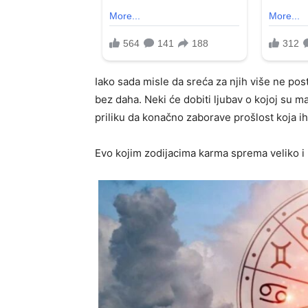
Iako sada misle da sreća za njih više ne post
bez daha. Neki će dobiti ljubav o kojoj su ma
priliku da konačno zaborave prošlost koja ih 
Evo kojim zodijacima karma sprema veliko 