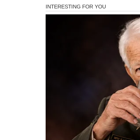
Ali karma sada ulazi u njihov život na velika 
U narednom periodu Rakove očekuje neočekiv
posebno zanimljivo jeste da će sreća doći o
dobiti poruku ili poziv od osobe koja ih nik
voleti baš onako kako su oduvek želeli.
Pored ljubavi, mnoge Rakove očekuje i finan
dolazi, a problemi koji su ih mučili počeće 
Najvažnije od svega – Rakovi će konačno shva
kroz period koji ih je pripremao za mnogo l
Devica
Device su umorne od borbe. U poslednje vre