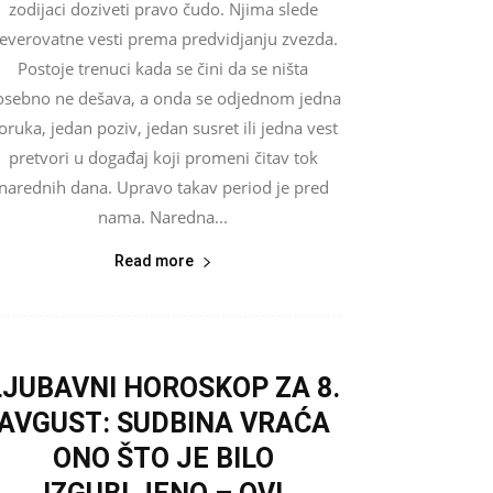
zodijaci doziveti pravo čudo. Njima slede
everovatne vesti prema predvidjanju zvezda.
Postoje trenuci kada se čini da se ništa
osebno ne dešava, a onda se odjednom jedna
oruka, jedan poziv, jedan susret ili jedna vest
pretvori u događaj koji promeni čitav tok
narednih dana. Upravo takav period je pred
nama. Naredna...
Read more
LJUBAVNI HOROSKOP ZA 8.
AVGUST: SUDBINA VRAĆA
ONO ŠTO JE BILO