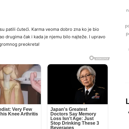
n
p
su patili ćuteći. Karma veoma dobro zna ko je bio
p
o drugima čak i kada je njemu bilo najteže. I upravo
ogromnog preokreta!