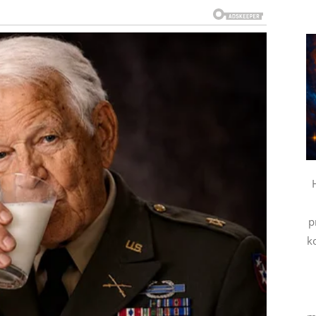
vrata!
an preokret koji će im vratiti osmeh. Ono što je
nda kada je najmanje budu očekivali. Neki Rakovi će
ada nije zaboravila. Drugi će upoznati nekoga ko će ih
sijsko poboljšanje. Novac koji su dugo čekali konačno
da se rešavaju jedan po jedan.
titi da nisu izgubili životnu sreću. Samo su prolazili
p
epše dane.
k
me imaju osećaj da koliko god se trudile – ništa ne