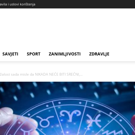
avila i uslovi korištenja
SAVJETI
SPORT
ZANIMLJIVOSTI
ZDRAVLJE
žalost sada misle da NIKADA NEĆE BITI SREĆNI,...