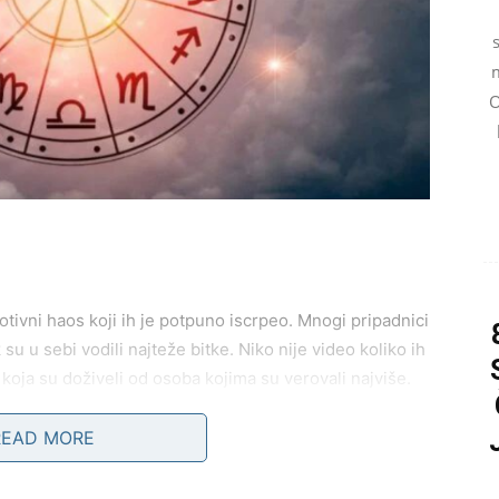
m
O
tivni haos koji ih je potpuno iscrpeo. Mnogi pripadnici
u u sebi vodili najteže bitke. Niko nije video koliko ih
 koja su doživeli od osoba kojima su verovali najviše.
kalkulacija. Kada izgubi nekoga do koga mu je stalo, on
READ MORE
ma, preispituje sebe i pita se gde je pogrešio. Upravo
da za njih više nema prave sreće.