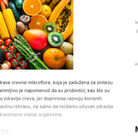
s
z
rave crevne mikroflore, koja je zadužena za sintezu
nimljivo je napomenuti da su probiotici, kao što su
za zdravlje creva, jer doprinose razvoju korisnih
pravilnu ishranu, ne samo da možemo očuvati zdravlje
zdravstveno stanje organizma.
ema