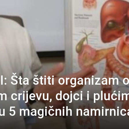
: Šta štiti organizam 
 crijevu, dojci i plući
u 5 magičnih namirnic