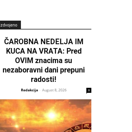
Izdvojeno
ČAROBNA NEDELJA IM
KUCA NA VRATA: Pred
OVIM znacima su
nezaboravni dani prepuni
radosti!
Redakcija
August 8, 2026
-
0