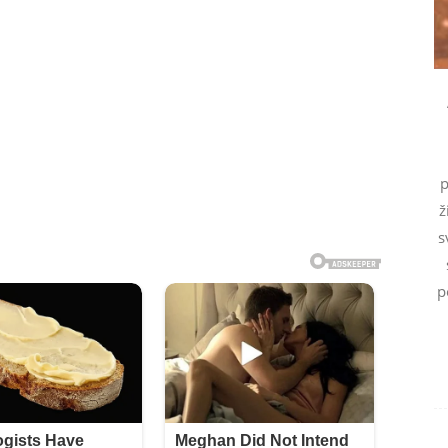
p
ž
s
p