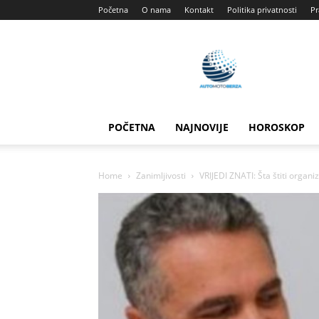
Početna
O nama
Kontakt
Politika privatnosti
Pr
Automotoberza
POČETNA
NAJNOVIJE
HOROSKOP
Home
Zanimljivosti
VRIJEDI ZNATI: Šta štiti organi