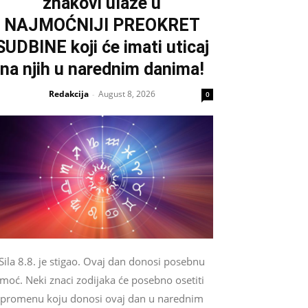
znakovi ulaze u
NAJMOĆNIJI PREOKRET
SUDBINE koji će imati uticaj
na njih u narednim danima!
Redakcija
August 8, 2026
-
0
Sila 8.8. je stigao. Ovaj dan donosi posebnu
moć. Neki znaci zodijaka će posebno osetiti
promenu koju donosi ovaj dan u narednim