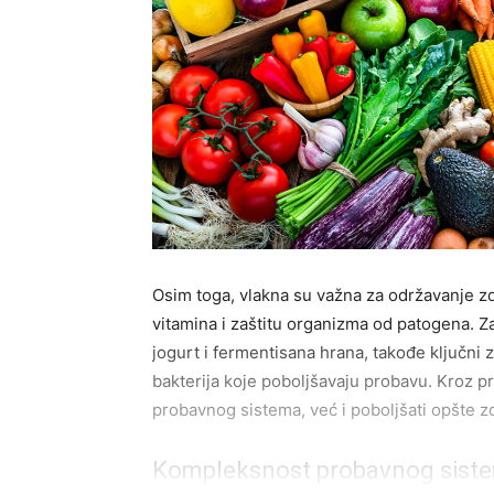
Osim toga, vlakna su važna za održavanje zd
vitamina i zaštitu organizma od patogena. Za
jogurt i fermentisana hrana, takođe ključni 
bakterija koje poboljšavaju probavu. Kroz 
probavnog sistema, već i poboljšati opšte 
Kompleksnost probavnog sist