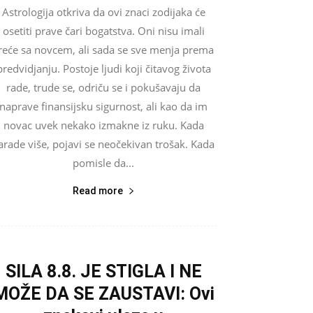
Astrologija otkriva da ovi znaci zodijaka će
osetiti prave čari bogatstva. Oni nisu imali
reće sa novcem, ali sada se sve menja prema
predvidjanju. Postoje ljudi koji čitavog života
rade, trude se, odriču se i pokušavaju da
naprave finansijsku sigurnost, ali kao da im
novac uvek nekako izmakne iz ruku. Kada
arade više, pojavi se neočekivan trošak. Kada
pomisle da...
Read more
SILA 8.8. JE STIGLA I NE
MOŽE DA SE ZAUSTAVI: Ovi