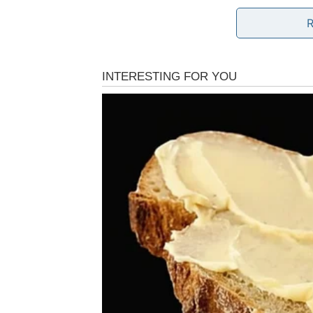
Probavni sistem je složen mehanizam koji o
funkcijom. Kroz proces varenja, hrana prolaz
želuca, pa sve do tankog i debelog creva.
T
ključna dela: duodenum, jejunum i ileum, sva
apsorpciji hranljivih materija. Na primer, 
sokovima, što omogućava razgradnju masti, p