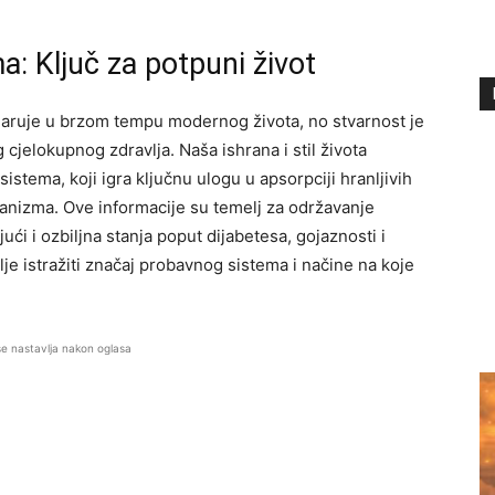
: Ključ za potpuni život
aruje u brzom tempu modernog života, no stvarnost je
 cjelokupnog zdravlja. Naša ishrana i stil života
istema, koji igra ključnu ulogu u apsorpciji hranljivih
organizma. Ove informacije su temelj za održavanje
ući i ozbiljna stanja poput dijabetesa, gojaznosti i
je istražiti značaj probavnog sistema i načine na koje
se nastavlja nakon oglasa