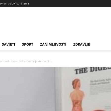
avila i uslovi korištenja
SAVJETI
SPORT
ZANIMLJIVOSTI
ZDRAVLJE
zam od raka u debelom crijevu, dojci i...