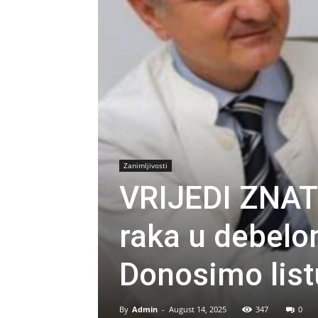
Zanimljivosti
VRIJEDI ZNATI
raka u debelom
Donosimo list
By
Admin
-
August 14, 2025
347
0