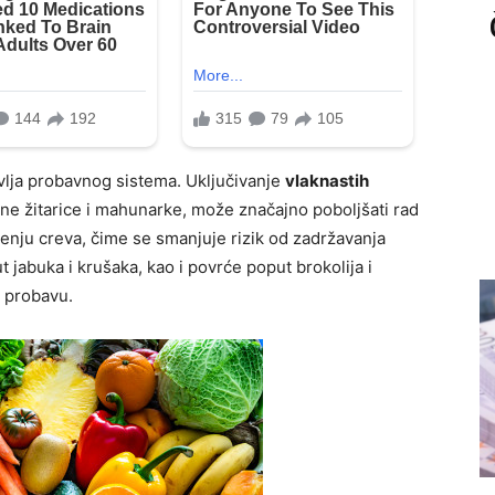
avlja probavnog sistema. Uključivanje
vlaknastih
alne žitarice i mahunarke, može značajno poboljšati rad
nju creva, čime se smanjuje rizik od zadržavanja
t jabuka i krušaka, kao i povrće poput brokolija i
u probavu.