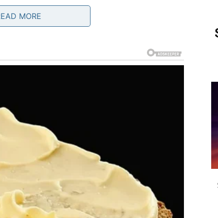
buhvata različite organe, svaki sa svojom specifičnom
READ MORE
i kroz više faza, počevši od usta, preko jednjaka i
anko crevo
, koje je dugačko oko sedam metara, ima tri
ki od njih igra važnu ulogu u razlaganju hrane i
u duodenum se hrana meša sa žuči i pankreasnim
roteina i ugljikohidrata.