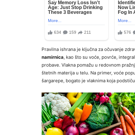
Pravilna ishrana je ključna za očuvanje zdr
namirnica
, kao što su voće, povrće, integr
probave. Vlakna pomažu u redovnom pražnje
štetnih materija u telu. Na primer, voće popu
šargarepe, bogato je vlaknima koja podstič