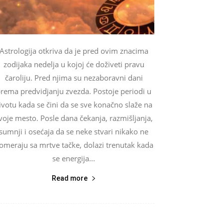
Astrologija otkriva da je pred ovim znacima
zodijaka nedelja u kojoj će doživeti pravu
čaroliju. Pred njima su nezaboravni dani
rema predvidjanju zvezda. Postoje periodi u
ivotu kada se čini da se sve konačno slaže na
voje mesto. Posle dana čekanja, razmišljanja,
sumnji i osećaja da se neke stvari nikako ne
omeraju sa mrtve tačke, dolazi trenutak kada
se energija...
Read more