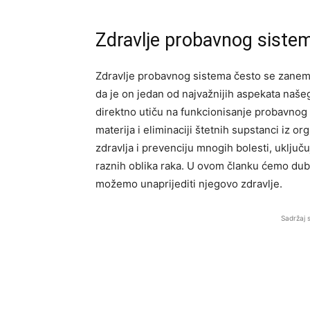
Zdravlje probavnog sistema
Zdravlje probavnog sistema često se zanem
da je on jedan od najvažnijih aspekata našeg
direktno utiču na funkcionisanje probavnog s
materija i eliminaciji štetnih supstanci iz 
zdravlja i prevenciju mnogih bolesti, uključuj
raznih oblika raka. U ovom članku ćemo dubl
možemo unaprijediti njegovo zdravlje.
Sadržaj 