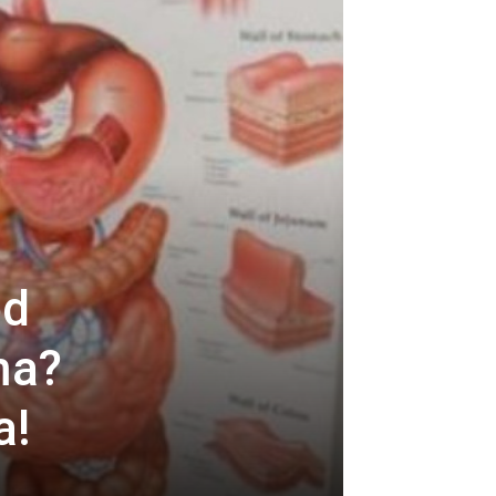
od
ma?
a!