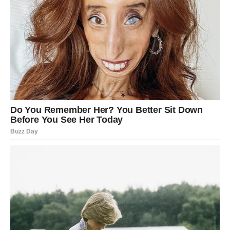
imati onaj osećaj „poznajem te ceo život“. Osoba koja
ulazi u tvoj život donosi mir, sigurnost i duboku emotivnu
povezanost. Ovo je ljubav koja se gradi polako, ali traje
dugo.
Za zauzete Bikove, dolazi period
stabilizacije i
produbljivanja odnosa
. Razgovori koji su se odlagali sada
dolaze na dnevni red – ali bez tenzije, bez straha. Partner
pokazuje spremnost da sluša, da razume i da zajedno sa
tobom gradi budućnost.
Sreća i lični rast
Bik konačno shvata da nije morao sve da nosi sam.
Pomoć dolazi iz neočekivanog pravca, a osećaj olakšanja
donosi novu energiju. Počinješ da veruješ u sebe jače
nego ikada, i baš tada – sreća pronalazi put do tebe.