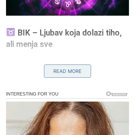
BIK – Ljubav koja dolazi tiho,
ali menja sve
Za Bika je prethodni period bio kao hod po tankoj liniji
između nade i razočaranja. Mnogi su davali više nego što
READ MORE
su dobijali, ćutali kada su hteli da govore i čekali kada je
srce želelo da trči. Ali sada –
sudbina se budi
i Bik ulazi u
fazu kada se stvari konačno okreću u njegovu korist.
Ljubav
Za slobodne Bikove, ovo je vreme
sudbinskog susreta
.
Možda neće doći uz fanfare i dramatične geste, ali će