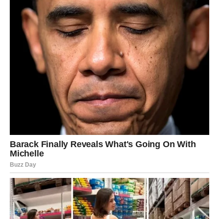
se dokazuju, da se menjaju zbog drugih. Kada prihvatiš
sebe u potpunosti, sudbina ti donosi ono što je u skladu
sa tvojom dušom.
Poruka sudbine za Ribe:
Veruj svom srcu – ono te vodi tačno tamo gde treba.