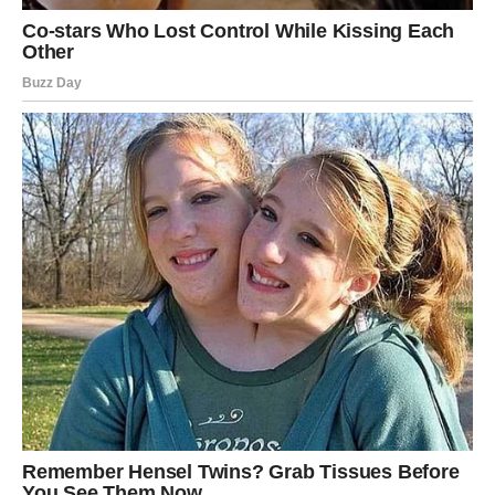
RIBE – Ljubav koja leči i vraća
veru
Ribe su znak koji najdublje oseća. Njihova duša pamti sve
– i lepe i bolne trenutke. U prethodnom periodu mnoge