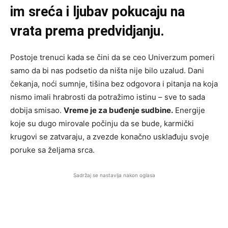
im sreća i ljubav pokucaju na
vrata prema predvidjanju.
Postoje trenuci kada se čini da se ceo Univerzum pomeri
samo da bi nas podsetio da ništa nije bilo uzalud. Dani
čekanja, noći sumnje, tišina bez odgovora i pitanja na koja
nismo imali hrabrosti da potražimo istinu – sve to sada
dobija smisao.
Vreme je za buđenje sudbine.
Energije
koje su dugo mirovale počinju da se bude, karmički
krugovi se zatvaraju, a zvezde konačno usklađuju svoje
poruke sa željama srca.
Sadržaj se nastavlja nakon oglasa