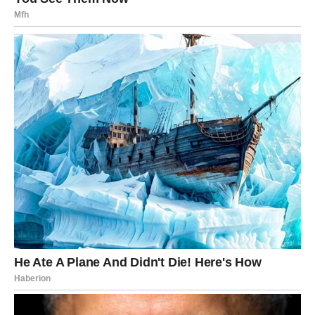
Ribe su nosile teret prošlih razočaranja, pitajući se da li je
prava ljubav uopšte moguća.
Sada dolazi odgovor.
Ljubav
Za slobodne Ribe, ovo je vreme
karmičke ljubavi
. Susret
koji dolazi nije slučajan – to je osoba sa kojom deliš
dublju povezanost, neko ko razume tvoju tišinu i čita
tvoje misli bez reči.
Za zauzete Ribe, odnos prolazi kroz
emocionalno
isceljenje
. Sve ono što je bolelo sada se leči kroz iskrene
razgovore, zagrljaje i razumevanje. Ovo je period kada se
ljubav ne dokazuje – ona se oseća.
Sreća i unutrašnji mir
Ribe konačno pronalaze mir u sebi. Prestaje potreba da