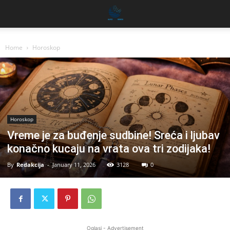
Home
Horoskop
Horoskop
Vreme je za buđenje sudbine! Sreća i ljubav
konačno kucaju na vrata ova tri zodijaka!
By
Redakcija
-
January 11, 2026
3128
0
Oglasi - Advertisement