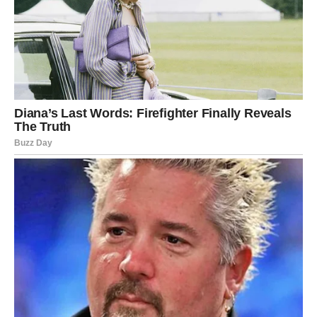
Poruka sudbine za Bika:
Ne sumnjaj u ono što dolazi – zaslužio si ljubav koja
ostaje.
LAV – Kada srce dobije ono
što je tražilo
Lav je znak koji voli snažno, duboko i bez zadrške. Ali baš
zato je često bio povređen. U prethodnom periodu mnogi
Lavovi su se osećali kao da daju sve, a dobijaju samo
delove. Sada se to menja.
Sudbina ima drugačiji plan.
Ljubav
Za slobodne Lavove, sledi
period strasti i uzbuđenja
. Ovo
je susret koji pali iskru odmah, ali se ne gasi brzo. Osoba