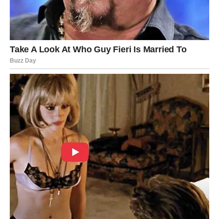
koja dolazi u tvoj život vidi tvoju snagu, ali i tvoju ranjivost
– i prihvata obe strane.
Za zauzete Lavove, odnos ulazi u novu fazu. Ako je bilo
sumnji, one se razrešavaju. Ako je bilo distance, sada
dolazi bliskost. Ovo je vreme kada se ljubav
ponovo bira
,
svesno i hrabro.
Sreća i samopouzdanje
Lav ponovo staje u centar svog života. Počinješ da se
smeješ bez razloga, da veruješ bez straha i da voliš bez
zadrške. Sreća dolazi onda kada prestaneš da se pitaš da
li si dovoljan – jer jesi.
Poruka sudbine za Lava:
Dozvoli sebi da primiš ono što ti pripada – bez krivice i
bez straha.