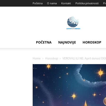
Početna
O nama
Kontakt
Politika privatnosti
Pr
Automotoberza
POČETNA
NAJNOVIJE
HOROSKOP
Home
Horoskop
VEROVALI ILI NE: April donosi O