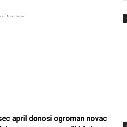
asi - Advertisement
esec april donosi ogroman novac