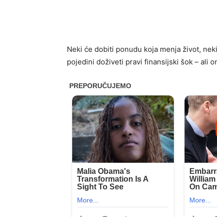
Neki će dobiti ponudu koja menja život, nek
pojedini doživeti pravi finansijski šok – ali 