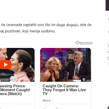
i će iznenada naplatiti ono što im dugo duguju, dok će
onaj pozitivan, koji menja sudbinu.
m
O