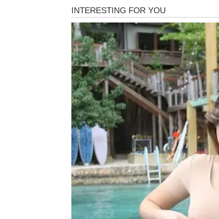
Poruka za Bika:
Ne odbijaj prilike iz straha.
LAV – NOVAC KROZ PRI
Lavovi u april ulaze sa željom za promenom, a
mesec u kojem Lav može potpuno promeniti s
Ključni trenutak dolazi iznenada – ponuda, p
izazov, ali u sebi nosi ogromnu finansijsku d
Lavovi koji su se osećali potcenjeno sada do
Moguće je unapređenje, prelazak na bolje pla
većim zaradama.
Ono što je zanimljivo jeste da novac dolazi 
zaslužuje. Taj unutrašnji klik pokreće lanac