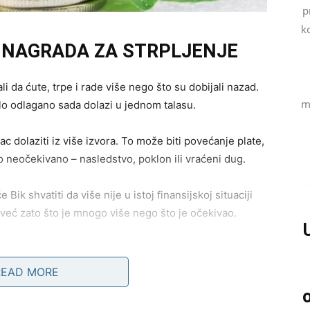
p
k
O NAGRADA ZA STRPLJENJE
i da ćute, trpe i rade više nego što su dobijali nazad.
m
bilo odlagano sada dolazi u jednom talasu.
c dolaziti iz više izvora. To može biti povećanje plate,
o neočekivano – nasledstvo, poklon ili vraćeni dug.
 Bik shvatiti da više nije u istoj finansijskoj situaciji
o, već zato što je mnogo više nego što je očekivao.
Bikovi koji razmišljaju o pokretanju nečega
ve što započnu u ovom periodu ima potencijal da se
READ MORE
a.