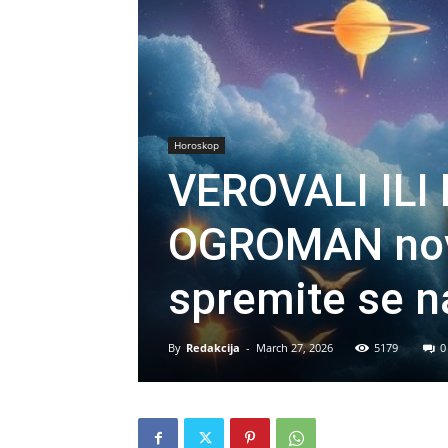
Horoskop
VEROVALI ILI 
OGROMAN nov
spremite se n
By
Redakcija
-
March 27, 2026
5179
0