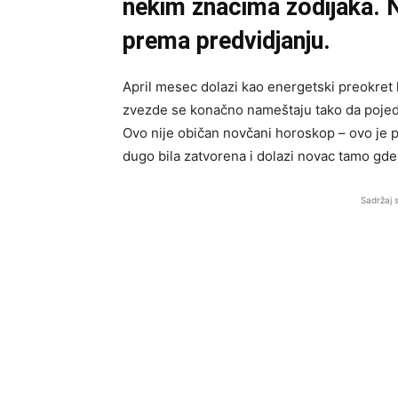
nekim znacima zodijaka. N
prema predvidjanju.
April mesec dolazi kao energetski preokret 
zvezde se konačno nameštaju tako da pojedin
Ovo nije običan novčani horoskop – ovo je p
dugo bila zatvorena i dolazi novac tamo gde 
Sadržaj 