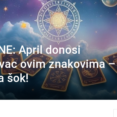
NE: April donosi
ac ovim znakovima –
a šok!