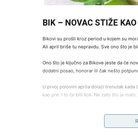
BIK – NOVAC STIŽE KA
Bikovi su prošli kroz period u kojem su moral
Ali april briše tu nepravdu. Sve ono što je 
Ono što je ključno za Bikove jeste da će nova
dodatni posao, honorar ili čak nešto potpun
U prvoj polovini aprila dolazi trenutak kada će
kao pre. I to će biti šok. Ne zato što je mal
Druga polovina meseca donosi još jači rast. 
sopstvenog sada imaju kosmičku podršku. S
pretvori u dugoročan izvor stabilnog prihod