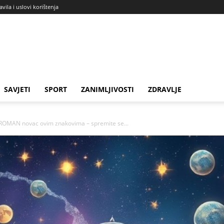
avila i uslovi korištenja
SAVJETI
SPORT
ZANIMLJIVOSTI
ZDRAVLJE
GROMAN novac ovim znakovima – spremite se...