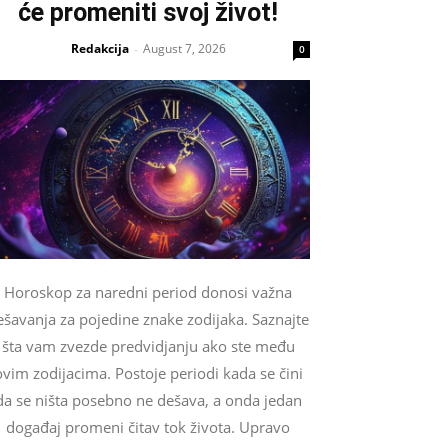
će promeniti svoj život!
Redakcija
August 7, 2026
-
0
Horoskop za naredni period donosi važna
ešavanja za pojedine znake zodijaka. Saznajte
šta vam zvezde predvidjanju ako ste među
ovim zodijacima. Postoje periodi kada se čini
da se ništa posebno ne dešava, a onda jedan
događaj promeni čitav tok života. Upravo