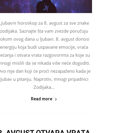
Ljubavni horoskop za 8. avgust za sve znake
zodijaka. Saznajte šta vam zvezde poručuju
tokom ovog dana u ljubavi. 8. avgust donosi
energiju koja budi uspavane emocije, vraća
sećanja i otvara vrata razgovorima za koje su
nogi mislili da se nikada više neće dogoditi.
vo nije dan koji će proći nezapaženo kada je
ljubav u pitanju. Naprotiv, mnogi pripadnici
Zodijaka...
Read more