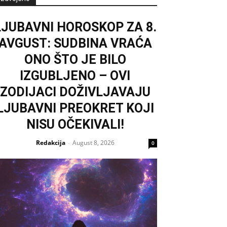
LJUBAVNI HOROSKOP ZA 8.
AVGUST: SUDBINA VRAĆA
ONO ŠTO JE BILO
IZGUBLJENO – OVI
ZODIJACI DOŽIVLJAVAJU
LJUBAVNI PREOKRET KOJI
NISU OČEKIVALI!
Redakcija
August 8, 2026
-
0