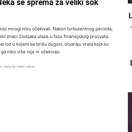
eka se sprema za veliki šok
koji mnogi nisu očekivali. Nakon turbulentnog perioda,
i znaci Zodijaka ulaze u fazu finansijskog procvata.
eriod u kojem se brišu dugovi, otvaraju vrata koja su
ga niko više nije ni očekivao.
se nastavlja nakon oglasa