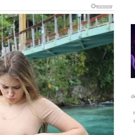
 Ono što dolazi nije slučajno – to je nagrada.
LIKU KOJA MENJA STATUS
li ni ne mislite koliko će ta promena biti velika. Ovo je
voj finansijski status.
rojekat ili saradnja koja na prvi pogled deluje kao
obit.
bijaju potvrdu svoje vrednosti – i to kroz novac.
ćen posao ili čak rad sa ljudima koji otvaraju vrata ka
d
kada Lav odluči da više ne pristaje na manje nego što
 događaja koji vodi ka finansijskom uspehu.