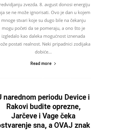
redvidjanju zvezda. 8. avgust donosi energiju
oja se ne može ignorisati. Ovo je dan u kojem
mnoge stvari koje su dugo bile na čekanju
mogu početi da se pomeraju, a ono što je
izgledalo kao daleka mogućnost iznenada
ože postati realnost. Neki pripadnici zodijaka
dobiće...
Read more
U narednom periodu Device i
Rakovi budite oprezne,
Jarčeve i Vage čeka
ostvarenje sna, a OVAJ znak