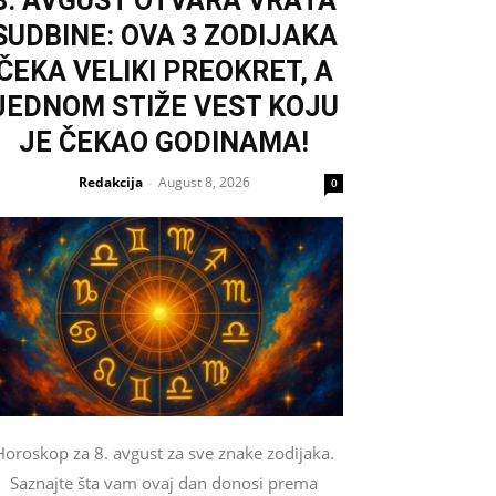
8. AVGUST OTVARA VRATA
SUDBINE: OVA 3 ZODIJAKA
ČEKA VELIKI PREOKRET, A
JEDNOM STIŽE VEST KOJU
JE ČEKAO GODINAMA!
Redakcija
August 8, 2026
-
0
Horoskop za 8. avgust za sve znake zodijaka.
Saznajte šta vam ovaj dan donosi prema