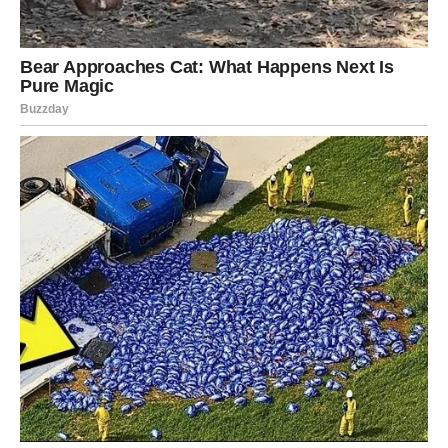
Ovan je najimpulsivniji znak, ali sada ulazi u fazu kada ta
impulsivnost može dovesti do ozbiljne greške. Tvoje
emocije su sada pojačane, tvoja energija skače, a osećaš
i nezadovoljstvo, i dosadu, i potrebu da nešto presečeš,
promeniš, razmrdaš.
UPOZORENJE:
Ovo nije trenutak za nagle poteze – ni u ljubavi, ni u
poslu, ni u odnosima.
Mogao bi da:
prekineš vezu u naletu besa,
vratiš se bivšoj ljubavi iz nostalgije (iako znaš da ne
vodi nigde),