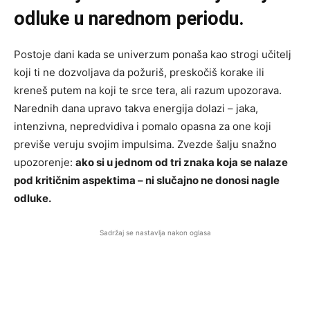
odluke u narednom periodu.
Postoje dani kada se univerzum ponaša kao strogi učitelj
koji ti ne dozvoljava da požuriš, preskočiš korake ili
kreneš putem na koji te srce tera, ali razum upozorava.
Narednih dana upravo takva energija dolazi – jaka,
intenzivna, nepredvidiva i pomalo opasna za one koji
previše veruju svojim impulsima. Zvezde šalju snažno
upozorenje:
ako si u jednom od tri znaka koja se nalaze
pod kritičnim aspektima – ni slučajno ne donosi nagle
odluke.
Sadržaj se nastavlja nakon oglasa