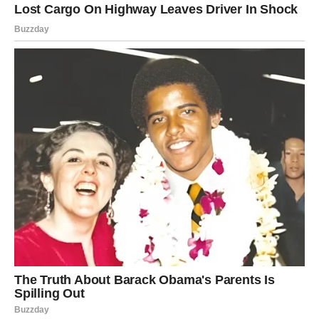
odbiješ poslovnu ponudu koja je zapravo dobra,
potrošiš novac na nešto što ti ne treba,
uđeš u raspravu koja ti kasnije pravi problem.
Šta se dešava?
Osećaš pritisak da se dokažeš, da reaguješ, da nešto
uradiš „sad ili nikad“.
Ali to je iluzija.
U narednim danima dolazi ti i jedna osoba iz prošlosti –
neko ko ti duguje objašnjenje ili ko želi da pokuša još
jednom. Nemoj da srljaš. Nemoj odmah da pristaneš, ali ni
da odbiješ. Samo slušaj i posmatraj.
Šta Ovnovi treba da urade?