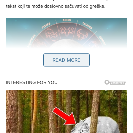
tekst koji te može doslovno sačuvati od greške.
READ MORE
ZAŠTO SE SADA NE SME
DONOSITI NAGLA ODLUKA?
Zbog napetih aspekata između Marsa, Merkura i Meseca
– sve što izgleda hitno, dramatično, sve što te tera da