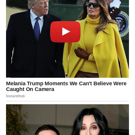
period opasan.
Šta Jarac treba da uradi?
Saberi se pre nego što išta kažeš.
Sačekaj da se smiriš pre nego što nešto presečeš.
Budi oprezan sa novcem.
Ne vraćaj se bivšim ljubavima.
Ako izdržiš da NE reaguješ impulsivno – ulaziš u mnogo
bolji period već posle šest dana.