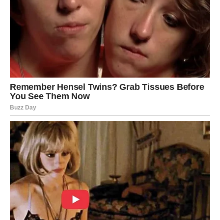
donošenje ultimatuma,
emotivna priznanja iz straha,
odustajanje od nečega što ima potencijala.
Zašto se ovo dešava?
Tvoje misli su brze, ali sada skaču iz jedne krajnosti u
drugu.
Jedan čas ti je savršeno jasno šta želiš, drugi čas se
predomisliš.
Sve tvoje procene u ovom periodu obojene su
emocijama, ne logikom.
Zato stani.