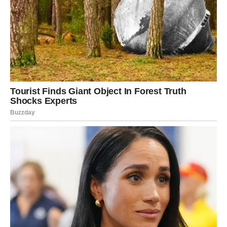
reaguješ odmah, zapravo je privid. Osećanja se
pojačavaju, impulsivnost raste, ego se budi, a stari
strahovi se vraćaju.
Ovo je period kada:
možeš pogrešno proceniti osobu,
možeš naglo prekinuti odnos koji još ima vrednost,
možeš slučajno sabotirati sebe,
možeš potrošiti novac na pogrešnu stvar,
možeš izabrati pogrešan put samo zato što želiš brzu
promenu,