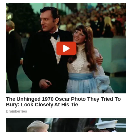
Najveće upozorenje Jarcu:
Ne prekidaj i ne počinj ništa veliko ovih dana.
Ovo nije trenutak za:
nove veze,
nove poslove,
velike kupovine,
selidbe,
potpisivanje bilo čega.
Sve što sada odlučiš biće obojeno emocijama koje nisu
realne.
A Jarac kada donese odluku – ne menja je. Zato je ovaj