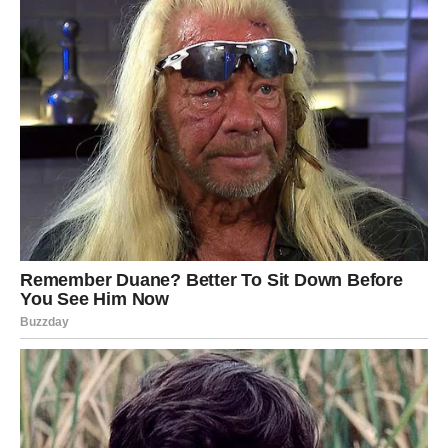
nego što jeste, zato ne veruj prvoj
misli
Blizanci sada prolaze kroz mentalno najhaotičniji period.
Tvoj vladar Merkur je u turbulentnom odnosu s Marsom,
što znači da:
možeš krivo protumačiti tuđe reči,
možeš misliti da te neko laže, a zapravo nije tako,
možeš naglo prekinuti kontakt,
možeš uleteti u emotivni vrtlog ni zbog čega.
Šta je najveće upozorenje?