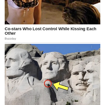
Sačekaj pet dana – toliko je potrebno da se energija
pročisti.
Posle toga videćeš da neke stvari nisu bile ni blizu onoga
što si mislio.
JARAC – Emocije te iznenađuju,
ali sada NIJE vreme za nagle