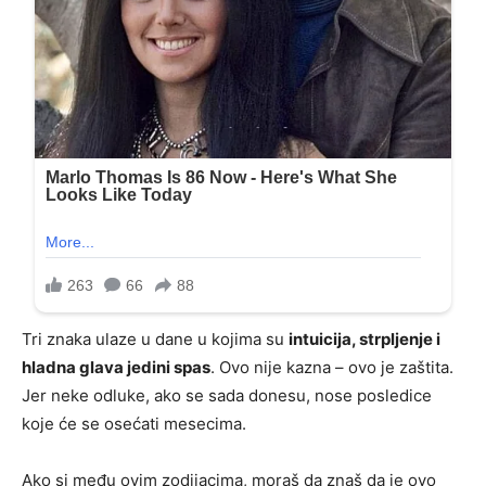
Tri znaka ulaze u dane u kojima su
intuicija, strpljenje i
hladna glava jedini spas
. Ovo nije kazna – ovo je zaštita.
Jer neke odluke, ako se sada donesu, nose posledice
koje će se osećati mesecima.
Ako si među ovim zodijacima, moraš da znaš da je ovo