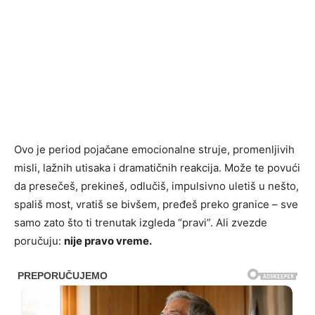
Ovo je period pojačane emocionalne struje, promenljivih
misli, lažnih utisaka i dramatičnih reakcija. Može te povući
da presečeš, prekineš, odlučiš, impulsivno uletiš u nešto,
spališ most, vratiš se bivšem, pređeš preko granice – sve
samo zato što ti trenutak izgleda “pravi”. Ali zvezde
poručuju:
nije pravo vreme.