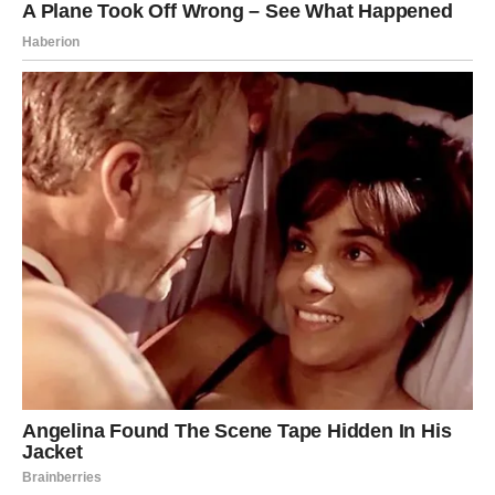
staru nesigurnost,
stare razočaranje.
Zbog toga možeš pomisliti da je vreme da:
prekineš vezu jer ti deluje „hladno“,
udaljiš se od nekoga ko ti zapravo znači,
zatvoriš vrata nečemu što je još vredno,
prihvatiš nešto manje od onoga što zaslužuješ,
doneseš poslovnu odluku iz straha, ne iz mudrosti.