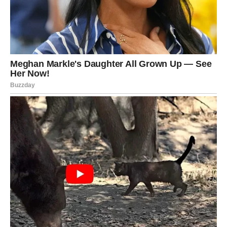
možeš reći nešto zbog čega ćeš se kasnije kajati.
Sve je izoštreno, ali ništa nije stabilno.
Zato univerzum jasno govori:
„Stani. Udahni. Sačekaj.“
Jer ono što ti danas deluje teško, već za nekoliko dana
izgledaće potpuno drugačije.
Tri znaka koja MORAJU da se
zaustave:
OVAN – Ne srljaj, jer ti se vraća
prošlost koju još nisi razrešio