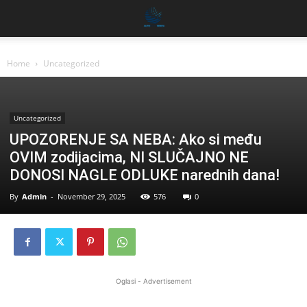
Home
Uncategorized
Uncategorized
UPOZORENJE SA NEBA: Ako si među
OVIM zodijacima, NI SLUČAJNO NE
DONOSI NAGLE ODLUKE narednih dana!
By
Admin
-
November 29, 2025
576
0
Oglasi - Advertisement