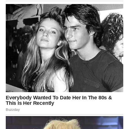
Spavaj na svakoj odluci.
Ne potpisuj ništa.
Ne ulazi u rasprave.
Ne objavljuj ništa emotivno na mrežama.
Ne prekidaj odnos dok emocije ne splasnu.
Tebi je ovo test strpljenja.
Ako izdržiš – Univerzum te nagrađuje velikim napretkom
posle ovog perioda.
BLIZANCI – Sve izgleda drugačije