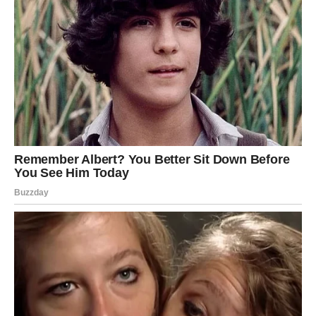
NE donosi odluke o odnosima!
Jer sada ne vidiš jasno.
Ako si u vezi – pomislićeš da partner nešto krije, da se
ponaša hladno, da se udaljava.
Ako si solo – pomislićeš da ti se neko ne javlja jer gubi
interesovanje.
Ako si u kontaktu sa bivšim – pomislićeš da se vraća jer te
voli, ali zapravo samo prolazi kroz krizu.
Ništa od ovoga nije cela istina.
Šta Blizanci moraju da izbegnu?
naglo brisanje poruka,
prekidanje kontakta,