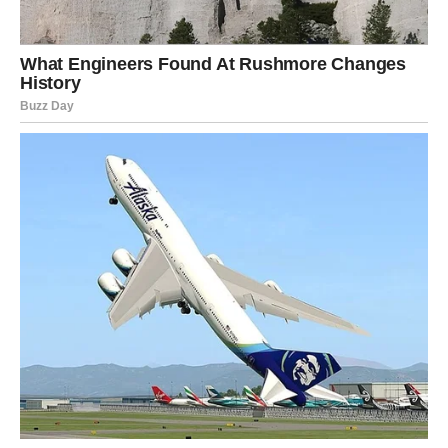
rezove ni za prelomne životne
odluke
Jarac deluje stabilno, ali ono što se trenutno dešava u
tvom srcu je jak unutrašnji potres. Ti sve vidiš racionalno,
ali ovog puta emocije preuzimaju.
Zbog toga možeš napraviti pogrešan potez – i to baš onda
kada misliš da postupaš mudro.
U čemu je problem?
Jarac je sada pod energijom koja budi:
stare rane,
stare strahove,