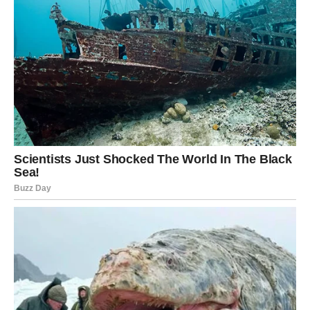
značenja, istine i emocija koje ne mogu da se ignorišu.
Prvi put Blizanci neće želeti da pobegnu.
Počeće da postavljaju pitanja koja ranije nisu. Šta zaista
žele? Gde pripadaju? Šta znači ostati?
Ova osoba će ih inspirisati da se smire, da slušaju svoje
srce, da prestanu da traže uzbuđenje svuda – i pronađu
ga u jednoj osobi.
Za neke Blizance ovo će biti početak ozbiljne veze kakvu
nikada nisu imali. Za druge – prekretnica koja ih vodi ka
zrelosti i jasnoći.
Ali jedno je sigurno – njihov život više neće biti haotičan
kao pre.