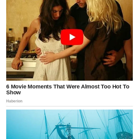
BLIZANCI – OSOBA KOJA IH
ZAUSTAVLJA I MENJA PRAVAC
ŽIVOTA
Blizanci su večiti pokret. Promena, komunikacija, iskustva
– to je njihov element. Retko se zadržavaju. Retko ostaju.
Retko se potpuno predaju.
Ali sada dolazi neko ko ih neće juriti – već će ih zaustaviti.
I to ne silom, već prisustvom.
Ova osoba donosi dubinu kakvu Blizanci nisu navikli da
osećaju. Razgovori sa njom neće biti površni. Biće puni