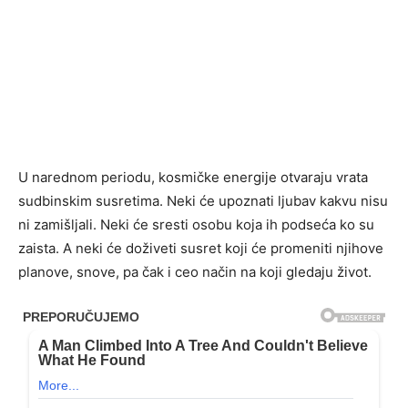
U narednom periodu, kosmičke energije otvaraju vrata
sudbinskim susretima. Neki će upoznati ljubav kakvu nisu
ni zamišljali. Neki će sresti osobu koja ih podseća ko su
zaista. A neki će doživeti susret koji će promeniti njihove
planove, snove, pa čak i ceo način na koji gledaju život.