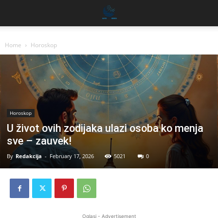
Home
Horoskop
Horoskop
U život ovih zodijaka ulazi osoba ko menja
sve – zauvek!
By
Redakcija
-
February 17, 2026
5021
0
Oglasi - Advertisement