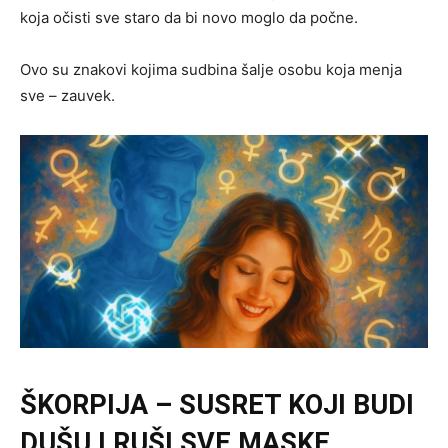
koja očisti sve staro da bi novo moglo da počne.
Ovo su znakovi kojima sudbina šalje osobu koja menja
sve – zauvek.
ŠKORPIJA – SUSRET KOJI BUDI
DUŠU I RUŠI SVE MASKE