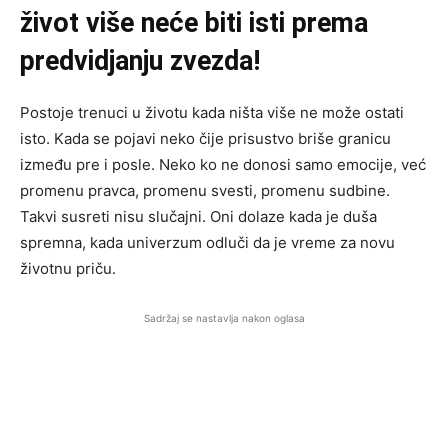
život više neće biti isti prema
predvidjanju zvezda!
Postoje trenuci u životu kada ništa više ne može ostati
isto. Kada se pojavi neko čije prisustvo briše granicu
između pre i posle. Neko ko ne donosi samo emocije, već
promenu pravca, promenu svesti, promenu sudbine.
Takvi susreti nisu slučajni. Oni dolaze kada je duša
spremna, kada univerzum odluči da je vreme za novu
životnu priču.
Sadržaj se nastavlja nakon oglasa