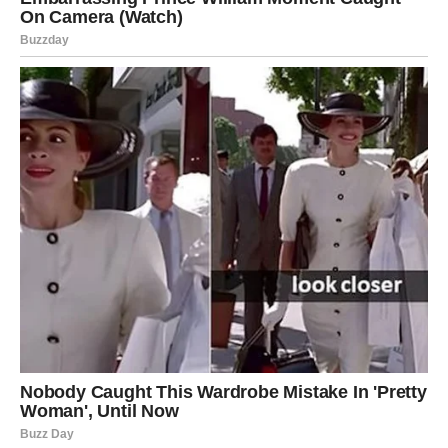
U život Riba ulazi osoba koja ne dolazi kao oluja – već kao
mir. Kao osećaj da je sve konačno na svom mestu. Kao
prisustvo koje ne traži, ne uzima i ne povređuje – već
razume.
Ova osoba donosi stabilnost bez gušenja slobode. Donosi
bliskost bez drame. Donosi ljubav bez straha.
Ribe će osetiti nešto što retko doživljavaju – sigurnost.
Neće morati da nagađaju šta druga osoba oseća. Neće
morati da se pitaju da li su dovoljno voljene. Sve će biti
jasno, iskreno i duboko.
Za mnoge Ribe ovo je susret sa srodnom dušom. Sa
osobom koja ih vidi bez maski. Koja razume njihove