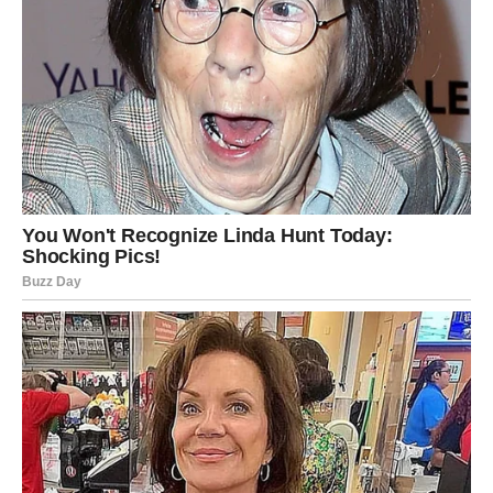
gubitak moći.
Mnoge Škorpije će se boriti protiv ovog osećaja.
Pokušaće da ga ignorišu, da ga racionalizuju, da ga
odgurnu. Ali sudbinski susreti se ne mogu izbeći. Što se
više opiru, to će jače osećati privlačnost.
Ova osoba može promeniti Škorpijin pogled na ljubav, ali i
na život. Može ih inspirisati da naprave korake koje
nikada ne bi napravili. Da oproste. Da rizikuju. Da veruju.
Za neke Škorpije ovo će biti ljubav života. Za druge –
osoba koja ih budi iz dugog emocionalnog sna. Ali za sve
– biće to susret koji briše staru verziju njih samih.
Posle toga više nikada neće biti isti.