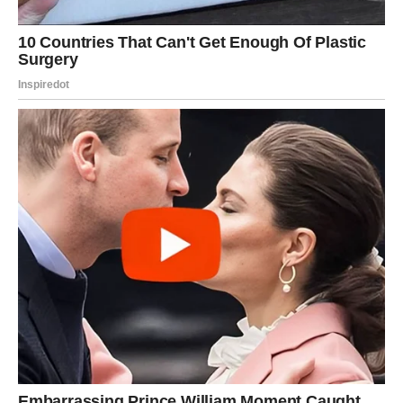
Jer prvi put će shvatiti da uspeh bez ljubavi nema isti sjaj.
A ova osoba donosi upravo ono što im je nedostajalo –
toplinu koja daje smisao svemu.
Ovo nije prolazna priča. Ovo je susret koji menja pravac
sudbine.
RIBE – DUŠA KOJA DONOSI
SMIRENJE I ISPUNJENJE
Ribe su večni sanjari. One veruju u sudbinsku ljubav, u
duhovne veze, u susrete koji su zapisani zvezdama. Ali
često se razočaraju, jer daju srce pre nego što vide
istinu.
Sada dolazi drugačije iskustvo.