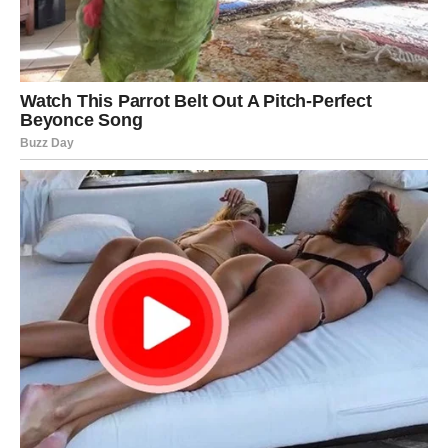
snagu.
Biće prihvaćen.
I upravo to će promeniti sve.
Jarčevi su navikli da sami nose teret života. Ali ova osoba
dolazi da pokaže da teret može da se deli. Da sreća nije
slabost. Da ljubav nije prepreka ciljevima – već energija
koja ih ubrzava.
Mnogi Jarčevi će zbog ovog susreta promeniti prioritete.
Neki će promeniti posao. Neki mesto stanovanja. Neki
životne planove koje su gradili godinama.
Ali neće žaliti.