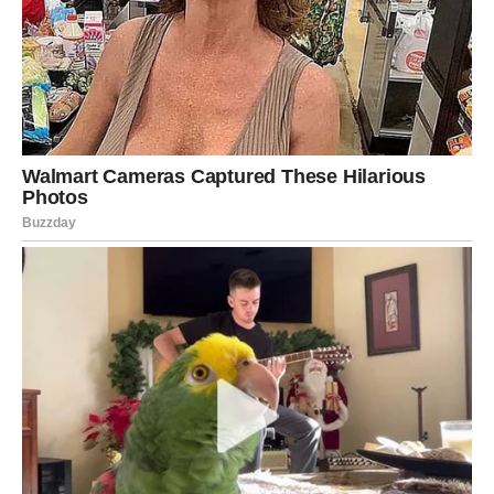
JARAC – LJUBAV KOJA TOPI
LED I MENJA PLANOVE
Jarčevi veruju u stabilnost, strukturu i kontrolu. Njihov
život je plan, strategija, cilj. Emocije su često na drugom
mestu, jer sigurnost dolazi pre svega.
Ali univerzum sada ima drugačije planove.
U život Jarca ulazi osoba koja ne razume zidove – jer ih
jednostavno ne vidi. Ona dolazi sa toplinom, spontanošću
i energijom koja razbija rigidne okvire u kojima Jarac
funkcioniše.
Ono što će Jarca najviše zbuniti jeste osećaj lakoće.
Pored ove osobe neće morati da planira svaki korak.
Neće morati da se štiti. Neće morati da dokazuje svoju