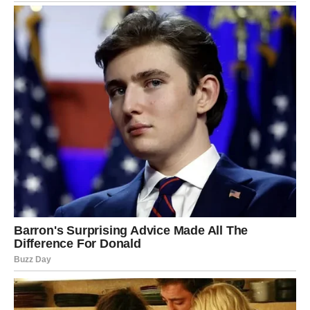
tišine, njihove snove i njihove strahove.
Ovaj susret donosi isceljenje. Emocionalno, ali i duhovno.
Mnoge stare rane prestaće da bole. Mnoge sumnje će
nestati. Ribe će konačno osetiti da ne moraju da traže
ljubav – jer su je pronašle.
I to menja sve.