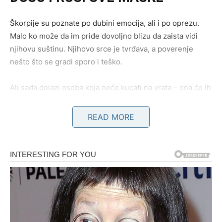
Škorpije su poznate po dubini emocija, ali i po oprezu.
Malo ko može da im priđe dovoljno blizu da zaista vidi
njihovu suštinu. Njihovo srce je tvrđava, a poverenje
nešto što se gradi sporo i teško.
Ali sada dolazi osoba koja neće kucati na vrata – ona će ih
otvoriti pogledom.
READ MORE
Ovaj susret neće biti miran. Biće magnetičan, intenzivan i
gotovo sudbinski. Od prvog trenutka Škorpija će osetiti
nešto što ne može da objasni. Kao da se duše prepoznaju
pre nego što um shvati šta se događa.
Ova osoba dolazi da razbije stare obrasce. Da pokaže
Škorpiji da kontrola nije isto što i sigurnost. Da ljubav ne
mora da boli da bi bila stvarna. Da bliskost ne znači