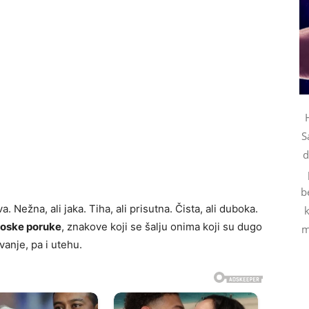
S
d
b
a. Nežna, ali jaka. Tiha, ali prisutna. Čista, ali duboka.
k
oske poruke
, znakove koji se šalju onima koji su dugo
m
vanje, pa i utehu.