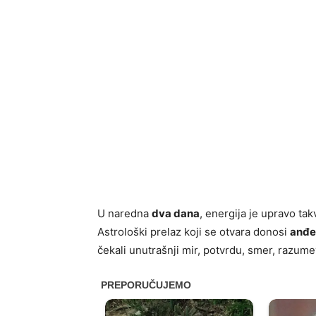
U naredna
dva dana
, energija je upravo takv
Astrološki prelaz koji se otvara donosi
anđe
čekali unutrašnji mir, potvrdu, smer, razume