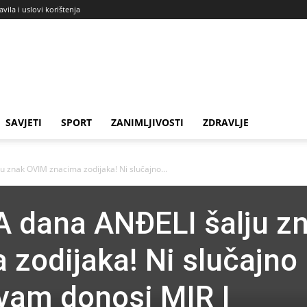
avila i uslovi korištenja
SAVJETI
SPORT
ZANIMLJIVOSTI
ZDRAVLJE
 znak OVIM znacima zodijaka! Ni slučajno...
A dana ANĐELI šalju z
zodijaka! Ni slučajno
r vam donosi MIR I