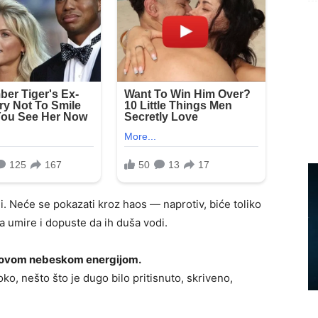
ni. Neće se pokazati kroz haos — naprotiv, biće toliko
sta umire i dopuste da ih duša vodi.
a ovom nebeskom energijom.
o, nešto što je dugo bilo pritisnuto, skriveno,