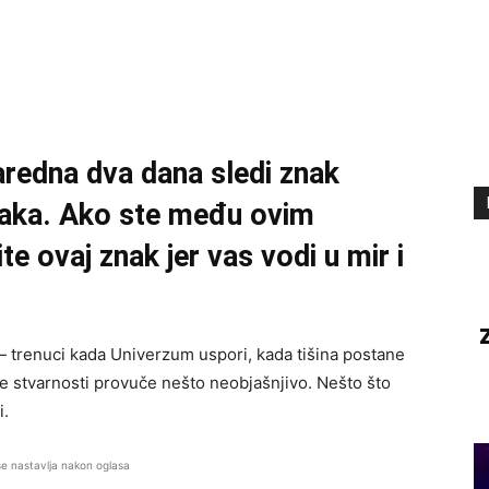
naredna dva dana sledi znak
jaka. Ako ste među ovim
te ovaj znak jer vas vodi u mir i
 — trenuci kada Univerzum uspori, kada tišina postane
ne stvarnosti provuče nešto neobjašnjivo. Nešto što
i.
se nastavlja nakon oglasa