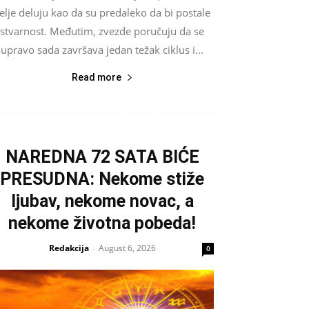
elje deluju kao da su predaleko da bi postale
stvarnost. Međutim, zvezde poručuju da se
upravo sada završava jedan težak ciklus i...
Read more
NAREDNA 72 SATA BIĆE
PRESUDNA: Nekome stiže
ljubav, nekome novac, a
nekome životna pobeda!
Redakcija
August 6, 2026
-
0