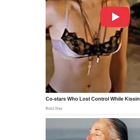
nije sve na vama,
ne možete kontrolisati ono što je tuđe,
vaša duša zaslužuje odmor,
i da niste sami ni onda kada mislite da jes
Znak može doći kroz:
nečiju nežnu poruku,
iznenadni osećaj olakšanja usred dana,
susret sa osobom koju dugo niste videli,