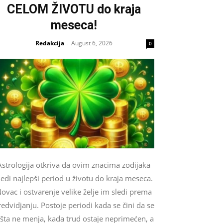
CELOM ŽIVOTU do kraja
meseca!
Redakcija
August 6, 2026
-
0
Astrologija otkriva da ovim znacima zodijaka
ledi najlepši period u životu do kraja meseca.
ovac i ostvarenje velike želje im sledi prema
edvidjanju. Postoje periodi kada se čini da se
išta ne menja, kada trud ostaje neprimećen, a