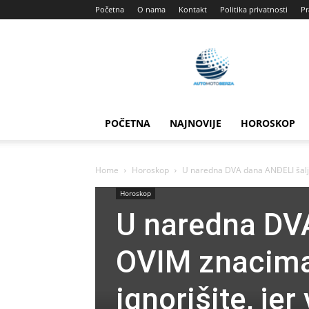
Početna
O nama
Kontakt
Politika privatnosti
Pr
Automotoberza
POČETNA
NAJNOVIJE
HOROSKOP
Home
Horoskop
U naredna DVA dana ANĐELI šalju
Horoskop
U naredna DV
OVIM znacima 
ignorišite, je