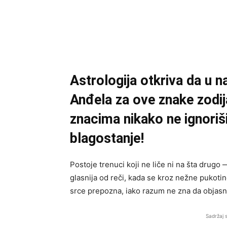
Astrologija otkriva da u 
Anđela za ove znake zodi
znacima nikako ne ignoriši
blagostanje!
Postoje trenuci koji ne liče ni na šta drugo
glasnija od reči, kada se kroz nežne pukoti
srce prepozna, iako razum ne zna da objasn
Sadržaj 