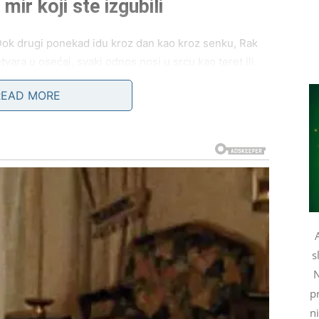
ir koji ste izgubili
 Dok drugi ponekad idu kroz dan kao kroz senku, Rak
vara u osećaj, svaki odnos nosi u srcu kao teret ili
READ MORE
a vašim ramenima.
m je najpotrebnije:
olakšanje
.
li sebi mir.”
s
N
hova.
pr
reviše.
n
da: