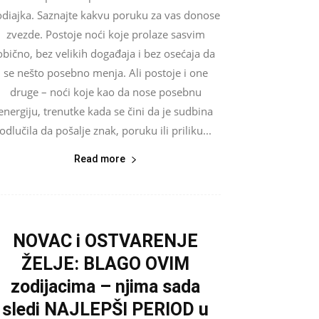
odiajka. Saznajte kakvu poruku za vas donose
zvezde. Postoje noći koje prolaze sasvim
obično, bez velikih događaja i bez osećaja da
se nešto posebno menja. Ali postoje i one
druge – noći koje kao da nose posebnu
energiju, trenutke kada se čini da je sudbina
odlučila da pošalje znak, poruku ili priliku...
Read more
NOVAC i OSTVARENJE
ŽELJE: BLAGO OVIM
zodijacima – njima sada
sledi NAJLEPŠI PERIOD u