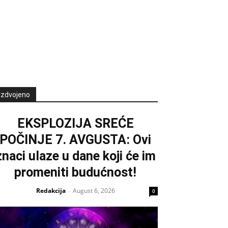
Izdvojeno
EKSPLOZIJA SREĆE
POČINJE 7. AVGUSTA: Ovi
znaci ulaze u dane koji će im
promeniti budućnost!
Redakcija
August 6, 2026
-
0