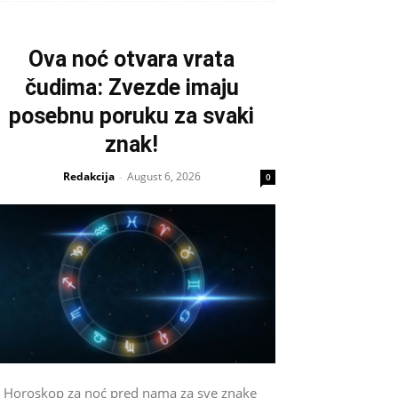
Ova noć otvara vrata
čudima: Zvezde imaju
posebnu poruku za svaki
znak!
Redakcija
August 6, 2026
-
0
Horoskop za noć pred nama za sve znake