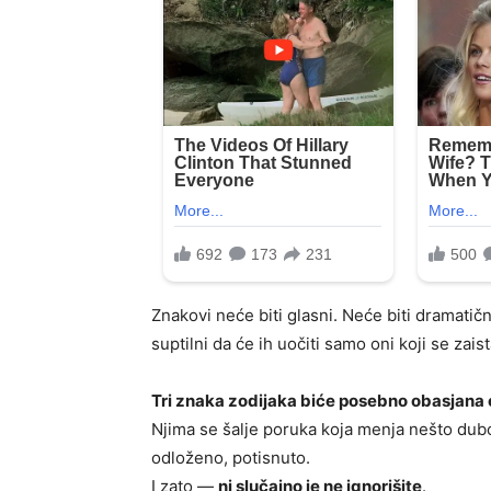
Znakovi neće biti glasni. Neće biti dramatič
suptilni da će ih uočiti samo oni koji se zai
Tri znaka zodijaka biće posebno obasjan
Njima se šalje poruka koja menja nešto dubok
odloženo, potisnuto.
I zato —
ni slučajno je ne ignorišite
.