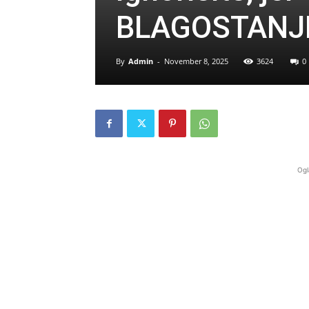
BLAGOSTANJ
By
Admin
-
November 8, 2025
3624
0
Ogl