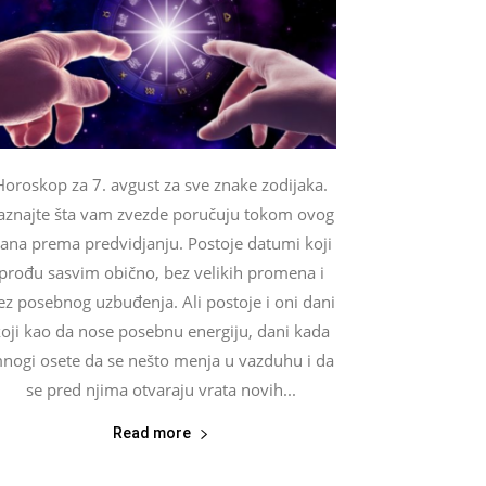
Horoskop za 7. avgust za sve znake zodijaka.
aznajte šta vam zvezde poručuju tokom ovog
ana prema predvidjanju. Postoje datumi koji
prođu sasvim obično, bez velikih promena i
ez posebnog uzbuđenja. Ali postoje i oni dani
oji kao da nose posebnu energiju, dani kada
nogi osete da se nešto menja u vazduhu i da
se pred njima otvaraju vrata novih...
Read more