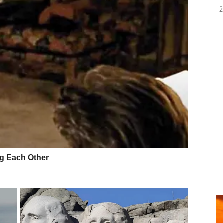
ž
te.