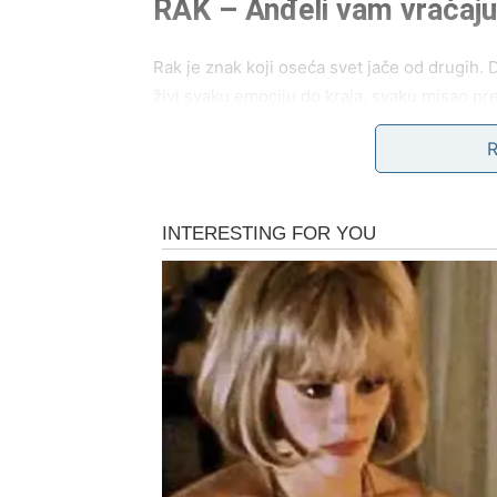
RAK – Anđeli vam vraćaju m
Rak je znak koji oseća svet jače od drugih.
živi svaku emociju do kraja, svaku misao pret
blagoslov.
U poslednje vreme, previše je tereta bilo n
Previše tišina koje su bolele.
Previše reči koje nisu stigle.
Previše očekivanja koja su vas umarala.
Naredna dva dana donose upravo ono što va
Šta vam anđeli poručuju? “Dozvo
Rakovi često nose odgovornost koja nije nji
Često brinu previše, daju previše, osećaju p
I baš zato vam dolazi znak koji vas podseća 