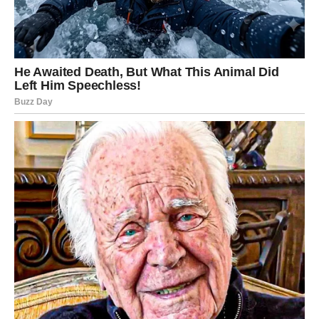
ŠTA OVA TRI DANA NOSE
SVAKOM ZNAKU?
Ovo nije klasični horoskop, već detaljna energetska
prognoza koja opisuje šta se budi u svakom znaku i gde
se otvara najveći prozor sreće.
OVAN
–
Prva istina, prvi korak
napred
Ovnovi će tokom ova tri dana dobiti jasnu poruku — bilo
kroz razgovor, poruku, susret ili čak unutrašnji osećaj.