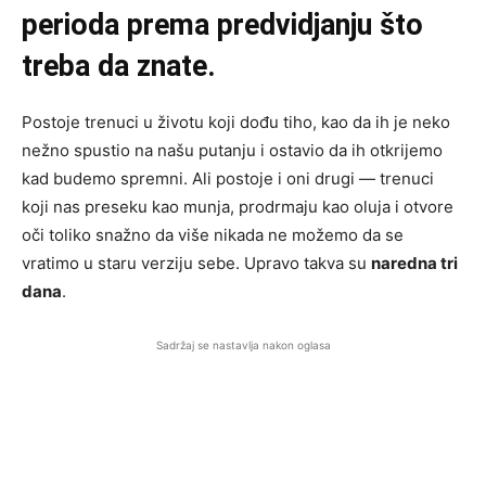
perioda prema predvidjanju što
treba da znate.
Postoje trenuci u životu koji dođu tiho, kao da ih je neko
nežno spustio na našu putanju i ostavio da ih otkrijemo
kad budemo spremni. Ali postoje i oni drugi — trenuci
koji nas preseku kao munja, prodrmaju kao oluja i otvore
oči toliko snažno da više nikada ne možemo da se
vratimo u staru verziju sebe. Upravo takva su
naredna tri
dana
.
Sadržaj se nastavlja nakon oglasa