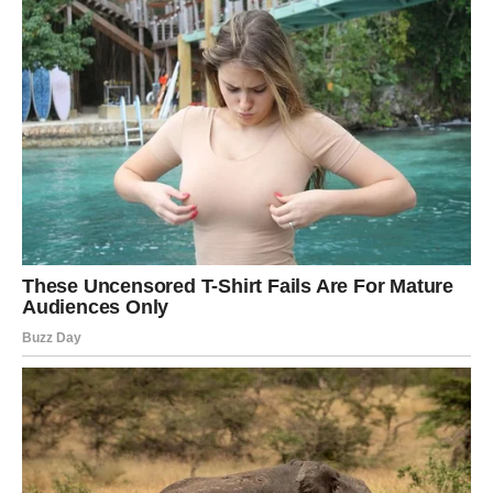
poštuje
Lavovi će biti iznenađeni informacijom koja stiže.
To može biti priznanje, kompliment, izvinjenje ili predlog
koji menja planove.
Otvara vam se jedna velika poslovna šansa.
Neko možda želi da sarađuje sa vama, pomogne vam ili
vas preporuči.
Sreća dolazi kao nagrada za sve ono što ste radili iz srca
— neko to konačno vidi i ceni.
DEVICA
–
Mentalno oslobađanje i
fokus koji donosi uspeh