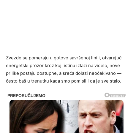
Zvezde se pomeraju u gotovo savršenoj liniji, otvarajući
energetski prozor kroz koji istina izlazi na videlo, nove
prilike postaju dostupne, a sreća dolazi neočekivano —
često baš u trenutku kada smo pomislili da je sve stalo.