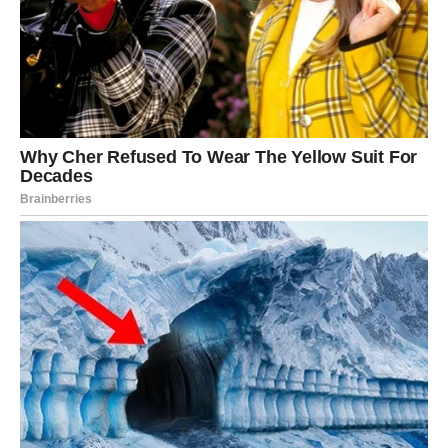
Možda će vam to biti iznenađenje — ali vam otvara oči.
Prilika dolazi kroz partnerstvo, saradnju ili podršku druge
osobe.
Sreća dolazi kada konačno izgovorite ono što nosite u
srcu — naglas i bez straha.
ŠKORPIJA
–
Moćan preokret i
velika životna istina
Škorpije kroz ova tri dana ulaze u fazu transformacije.
Otkrivaju se tajne, saznanja, skrivene namere.
Ali dobra vest: sve ide u vašu korist.
Prilika dolazi kroz novac, investicije, nasledstvo ili
projekat koji donosi moćnu zaradu.