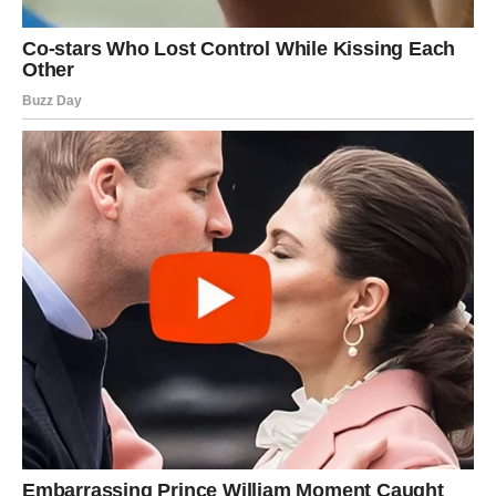
Ova tri dana donose jasnoću u vezi ciljeva, posla i
emotivnih želja.
Prilika stiže kroz put, inostranstvo, obrazovanje ili novi
posao.
Sreća se pojavljuje kada donesete hrabru odluku — čak i
ako je neočekivana za druge.
JARAC
–
Istina koja vas oslobađa
i nagrada koju zaslužujete
Jarčevi će u naredna tri dana dobiti informaciju koja im
menja planove.
To može biti situacija na poslu, ali i poruka od osobe do
koje vam je stalo.
Prilika dolazi kroz novac, karijeru, unapređenje ili stabilnu