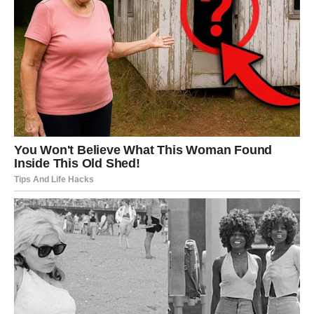
Sada više ne možete da okrenete glavu. Ali najvažnije —
nijedna istina koja dođe u naredna tri dana neće vas
povrediti, nego osloboditi. Donosi jasnoću koja vam je
nedostajala.
2. Prilika se pojavljuje onda kada ste
pomislili da je kasno
Za neke je to posao.
Za druge ljubav.
Za neke razgovor koji rešava godinama nagomilane
sumnje.
Za druge finansijski skok.
Ovo je prilika koja vas izdvaja od proseka, daje vam
prostor da pokažete ko ste, ili vam vraća ono što ste
mislili da ste zauvek izgubili.