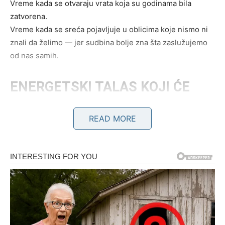
Vreme kada se otvaraju vrata koja su godinama bila
zatvorena.
Vreme kada se sreća pojavljuje u oblicima koje nismo ni
znali da želimo — jer sudbina bolje zna šta zaslužujemo
od nas samih.
ENERGETSKI TALAS KOJI ĆE
PROMENITI MNOGE ZNAKOVE
READ MORE
Ova tri dana donose tri vrste snažnih vibracija:
1. Istina izlazi na površinu
Možda nešto što vas je mučilo od septembra.
Možda pitanje koje ste gurali pod tepih.
Možda emocija koju ste skrivali i od sebe i od drugih.