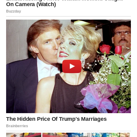
ponudu.
Sreća dolazi kao nagrada za vaš trud — niko nije radio
više od vas, i sada se to vidi.
VODOLIJA
–
Neočekivana vest
koja menja tok događaja
Vodolije će biti iznenađene — ali prijatno.
Neko vam priznaje nešto, nudi nešto, ili vam daje šansu
koju niste očekivali.
Prilika dolazi kroz kreativnost, tehnologiju, internet,
komunikaciju ili saradnju na daljinu.
Sreća se pojavljuje spontano — kroz susret, poruku ili
ideju koja rešava veliki problem.