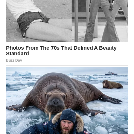
3. Sreća dolazi neočekivano — i kao
nagrada
Ova sreća nije slučajna.
Ona je posledica vaših odluka, vaše dobrote, vaših borbi
koje niko nije video.
Sudbina vas sada nagrađuje za sve trenutke kada ste
ostali iskreni, pošteni i srčani — čak i kad vas je to
koštalo.