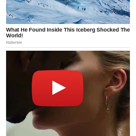
Sreća dolazi u vidu pobede — konačno ste na vrhu nakon
duge borbe.
STRELAC
–
Vreme je da vidite
svoj pravi put
Strelčevi izlaze iz konfuzije.