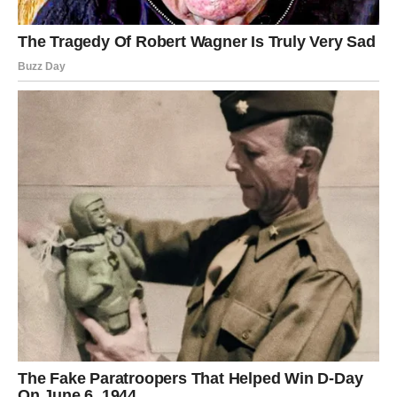
Biće to nešto što menja vašu perspektivu. Možda je to
priznanje od osobe koja vam znači, možda nov poslovni
pravac.
Najvažnije: bićete iskreniji prema sebi.
BIK
–
Otvaranje srca i finansijska
prekretnica
Bikovi će u ova tri dana doživeti emocionalno
oslobađanje.
Nešto što vas je držalo u grču — popušta.
Konačno ćete moći jasnije da sagledate odnos,
prijateljstvo ili partnerstvo koje vas je zbunjivalo.
Velika prilika dolazi neočekivano — novčana, materijalna
ili kroz ponudu.
Sreća vam stiže kroz stabilnost, kao da se odjednom sve