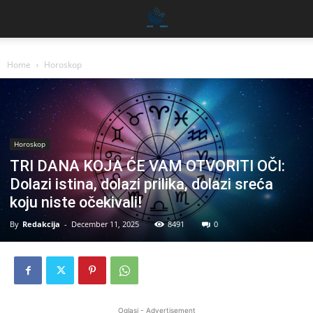
Home
Horoskop
Horoskop
TRI DANA KOJA ĆE VAM OTVORITI OČI:
Dolazi istina, dolazi prilika, dolazi sreća
koju niste očekivali!
By
Redakcija
-
December 11, 2025
8491
0
Oglasi - Advertisement