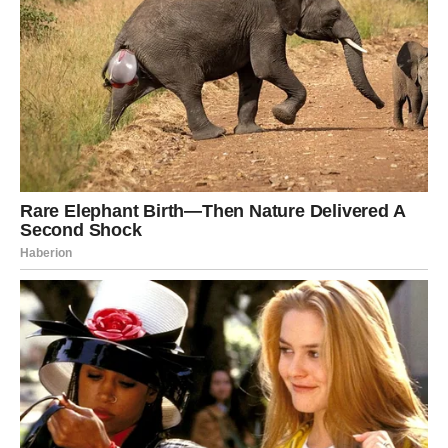
Device će u ova tri dana doživeti trenutak kao „klik u
glavi“.
Nešto će vam postati potpuno jasno.
Do sada ste možda previše analizirali.
Sada konačno shvatate suštinu — i to menja sve.
Prilika stiže kroz poslovni predlog, dokument, dogovor ili
nov projekat.
Sreća vam stiže kroz osećaj da napredujete i da se
konačno krećete u pravom smeru.
VAGA
–
Istina o osećanjima i
važna odluka
Vage će u ova tri dana otkriti šta jedna osoba zaista oseća
prema njima.