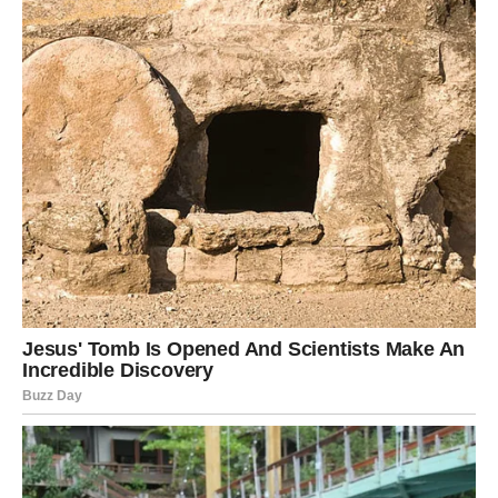
snaga
Rakovi kroz ova tri dana dobijaju najjaču emocionalnu
lekciju u poslednja tri meseca.
I to kroz istinu koja im otvara oči.
Ali ono najlepše stiže tek posle:
bićete jači, sigurni, hrabriji.
Prilika stiže kroz porodicu, nekretnine, posao u kući ili
finansijsku pomoć.
Sreća dolazi kroz čoveka koji vam vraća veru da postoji
dobro u ljudima.
LAV
–
Tokom ova tri dana
konačno shvatate ko vas istinski