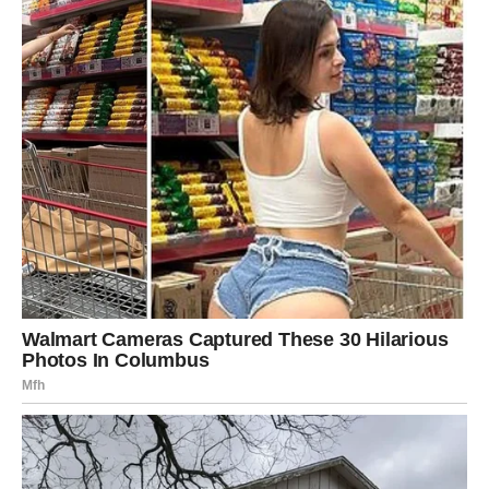
RIBE
–
Emotivno oslobađanje i
intuitivna pobeda
Ribama se u ova tri dana čisti energetski prostor.
Otkrivaju se emocije, namere, istine koje menjaju srce.
Prilika dolazi kroz odnos — novi, stari, obnovljen ili
potpuno neočekivan.
Sreća se javlja u trenutku kada prestanete da sumnjate u
sebe i verujete prvom osećaju.