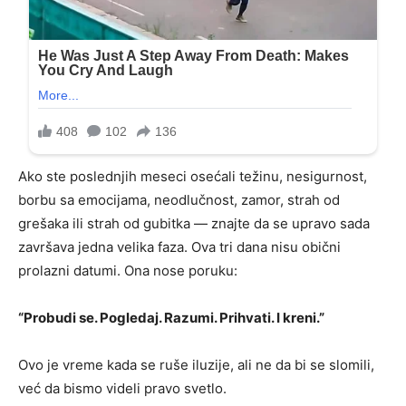
Ako ste poslednjih meseci osećali težinu, nesigurnost,
borbu sa emocijama, neodlučnost, zamor, strah od
grešaka ili strah od gubitka — znajte da se upravo sada
završava jedna velika faza. Ova tri dana nisu obični
prolazni datumi. Ona nose poruku:
“Probudi se. Pogledaj. Razumi. Prihvati. I kreni.”
Ovo je vreme kada se ruše iluzije, ali ne da bi se slomili,
već da bismo videli pravo svetlo.