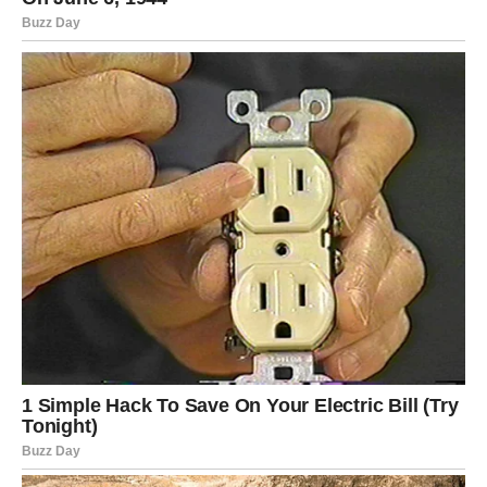
uklapa u savršenu celinu.
BLIZANCI
–
Vreme je da shvatite
ko je uz vas
Blizanci u ova tri dana otkrivaju istinu o jednoj osobi.
Možda prijatelj, možda partner, možda član porodice —
ali ovo otkriće vas neće povrediti, već naterati da
reorganizujete svoj život.
Nešto što ste dugo želeli sada vam se otvara — razgovor,
poruka, poziv ili prilika da zablistate javno.
Sreća stiže u trenutku kada odlučite da budete verni sebi,
a ne tuđim očekivanjima.
RAK
–
Emocionalni preokret i lična