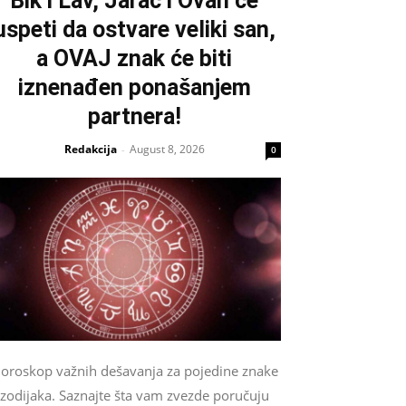
Bik i Lav, Jarac i Ovan će
uspeti da ostvare veliki san,
a OVAJ znak će biti
iznenađen ponašanjem
partnera!
Redakcija
August 8, 2026
-
0
oroskop važnih dešavanja za pojedine znake
zodijaka. Saznajte šta vam zvezde poručuju