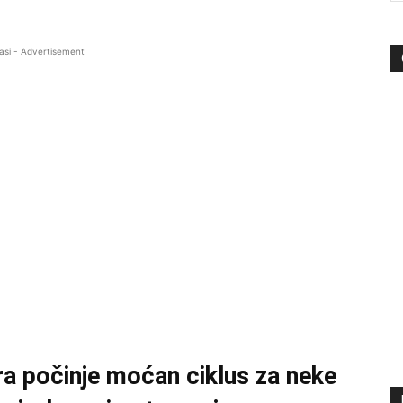
asi - Advertisement
tra počinje moćan ciklus za neke