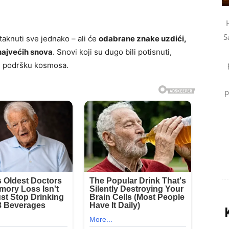
S
aknuti sve jednako – ali će
odabrane znake uzdići,
 najvećih snova
. Snovi koji su dugo bili potisnuti,
ju podršku kosmosa.
p