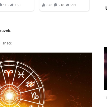
zauvek
.
i znaci:
H