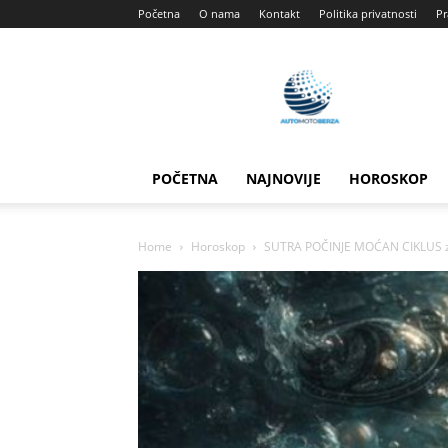
Početna
O nama
Kontakt
Politika privatnosti
Pr
Automotoberza
POČETNA
NAJNOVIJE
HOROSKOP
Home
Horoskop
SUTRA POČINJE MOĆAN CIKLUS za 