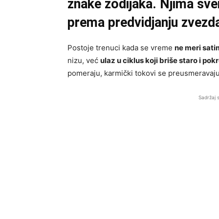
znake zodijaka. Njima sve
prema predvidjanju zvezd
Postoje trenuci kada se vreme
ne meri sat
nizu, već
ulaz u ciklus koji briše staro i po
pomeraju, karmički tokovi se preusmeravaju
Sadržaj 