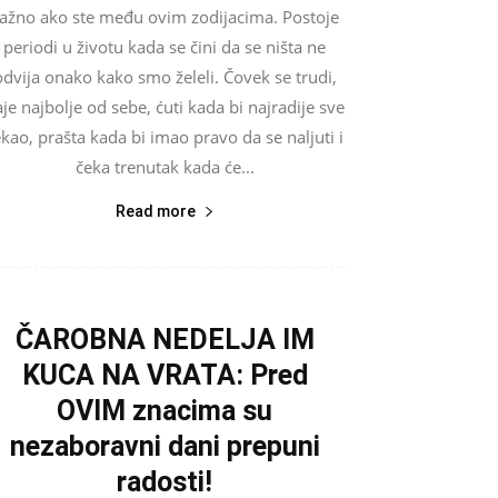
ažno ako ste među ovim zodijacima. Postoje
periodi u životu kada se čini da se ništa ne
odvija onako kako smo želeli. Čovek se trudi,
je najbolje od sebe, ćuti kada bi najradije sve
ekao, prašta kada bi imao pravo da se naljuti i
čeka trenutak kada će...
Read more
ČAROBNA NEDELJA IM
KUCA NA VRATA: Pred
OVIM znacima su
nezaboravni dani prepuni
radosti!