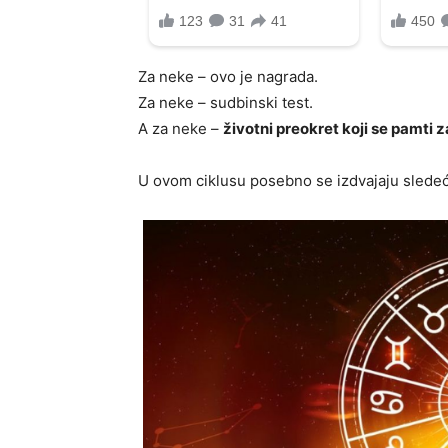
Za neke – ovo je nagrada.
Za neke – sudbinski test.
A za neke –
životni preokret koji se pamti 
U ovom ciklusu posebno se izdvajaju sledeć