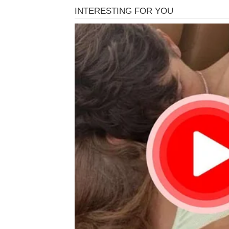
Šta Ovnu donosi ovaj ciklus?
Ostvarenje ambicioznog cilja
Pobedu nad starim strahovima i sumnja
Priliku da se konačno istakne i bude pri
Ovo je period u kojem Ovnovi
prelaze iz če
liderstvo, hrabrost i autentičnost – i biće na
Ljubav i odnosi
Ako si bio u odnosu koji te guši – ovaj cikl
koja te vidi onakvim kakav jesi, bez potrebe
Svemir ti daje zeleno svetlo.