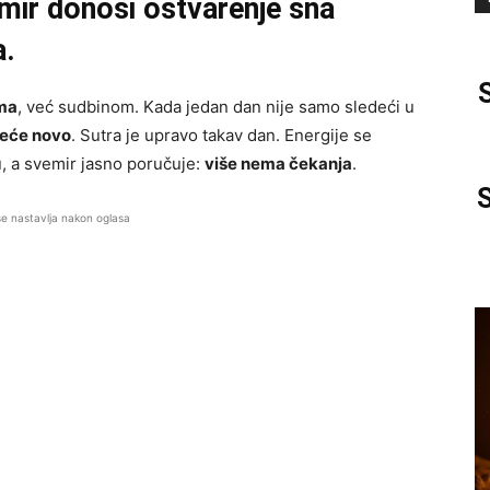
mir donosi ostvarenje sna
a.
ima
, već sudbinom. Kada jedan dan nije samo sledeći u
kreće novo
. Sutra je upravo takav dan. Energije se
, a svemir jasno poručuje:
više nema čekanja
.
se nastavlja nakon oglasa