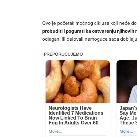
Ovo je početak moćnog ciklusa koji neće dot
probuditi i pogurati ka ostvarenju njihovih
odlagani ili delovali nemoguće sada dobija