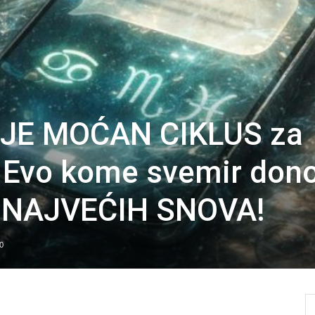
JE MOĆAN CIKLUS za
 Evo kome svemir dono
NAJVEĆIH SNOVA!
0