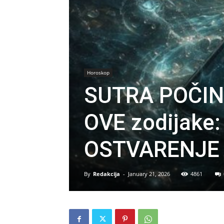
Horoskop
SUTRA POČIN
OVE zodijake:
OSTVARENJE 
By
Redakcija
-
January 21, 2026
4861