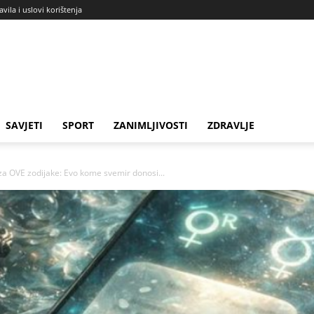
avila i uslovi korištenja
SAVJETI
SPORT
ZANIMLJIVOSTI
ZDRAVLJE
OVE zodijake: Evo kome svemir donosi...