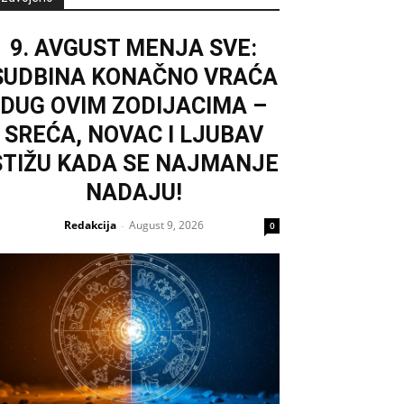
9. AVGUST MENJA SVE:
SUDBINA KONAČNO VRAĆA
DUG OVIM ZODIJACIMA –
SREĆA, NOVAC I LJUBAV
STIŽU KADA SE NAJMANJE
NADAJU!
Redakcija
August 9, 2026
-
0