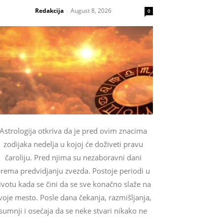
Redakcija
August 8, 2026
-
0
Astrologija otkriva da je pred ovim znacima
zodijaka nedelja u kojoj će doživeti pravu
čaroliju. Pred njima su nezaboravni dani
rema predvidjanju zvezda. Postoje periodi u
ivotu kada se čini da se sve konačno slaže na
voje mesto. Posle dana čekanja, razmišljanja,
sumnji i osećaja da se neke stvari nikako ne