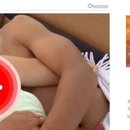
ma
mećen
kanja u delovanje
. Mnogi će dobiti priliku da pokažu
građeni za to.
p
us donosi
oslobađanje
. Ako si slobodan – dolazi osoba
ž
 da se dokazuješ.
s