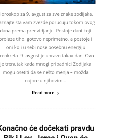
Horoskop za 9. avgust za sve znake zodijaka.
aznajte šta vam zvezde poručuju tokom ovog
dana prema predvidjanju. Postoje dani koji
prolaze tiho, gotovo neprimetno, a postoje i
oni koji u sebi nose posebnu energiju
reokreta. 9. avgust je upravo takav dan. Ovo
je trenutak kada mnogi pripadnici Zodijaka
mogu osetiti da se nešto menja – možda
najpre u njihovim...
Read more
Konačno će dočekati pravdu