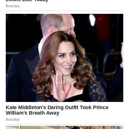
Očekujte:
istinu o osobi kojoj verujete
naglu promenu plana
odluku koja menja vaš pravac
Iako će prvi utisak biti šok, vrlo brzo shvatate da je ovo
oslobađanje
. Sudbina vam sklanja ono što vam više ne
pripada kako bi napravila mesto za nešto mnogo jače.
Finansijski – moguć je neočekivan dobitak ili ponuda koja
dolazi u poslednjem trenutku. Emotivno – strasti se bude,
ali samo tamo gde ima iskrenosti.
BIK – NOVAC, SIGURNOST I