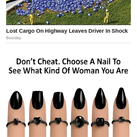
Za mnoge Jarčeve ovo je početak
najstabilnijeg perioda
u životu
.
RAK – EMOTIVNO ČUDO I
NOVI POČETAK U LJUBAVI
Rakovi će najjače osetiti ovaj mlad Mesec na
polju
emocija
. Ako ste mislili da ste previše dali, a malo dobili –
istina izlazi na videlo.
Mlad Mesec donosi:
sudbinski razgovor
pomirenje ili konačan raskid
novu osobu koja ulazi neočekivano