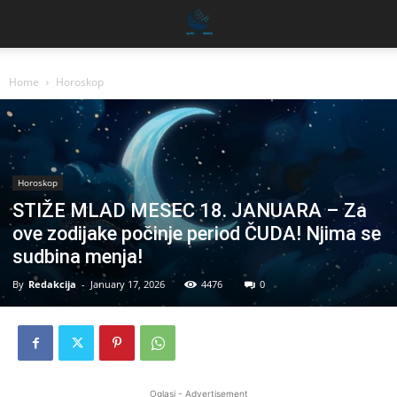
Home
Horoskop
Horoskop
STIŽE MLAD MESEC 18. JANUARA – Za
ove zodijake počinje period ČUDA! Njima se
sudbina menja!
By
Redakcija
-
January 17, 2026
4476
0
Oglasi - Advertisement