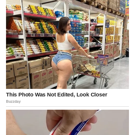
OSEĆAJ DA STE KONAČNO NA
SVOM PUTU
Bikovi ulaze u
period stabilizacije i nagrade
. Sve što ste
gradili polako, sada počinje da daje rezultate.
Mlad Mesec donosi:
poboljšanje finansijske situacije
rešavanje porodičnog pitanja
osećaj sigurnosti koji vam je falio
Za mnoge Bikove, ovo je početak perioda u kojem više ne
morate da brinete hoće li se nešto srušiti. Temelji su