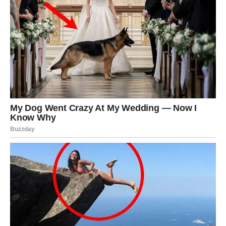
donosi iznenadne odluke
pokreće sudbinske susrete
donosi vesti koje menjaju tok godine
Posebno snažno deluje na emotivni plan, ali i na finansije.
Mnogi će baš u ovom periodu dobiti
znak, poruku, poziv
ili ponudu
koja menja sve.
JARAC – ČUDO KOJE DOLAZI
TIHO, ALI MENJA SVE
Za
Jarčeve
, mlad Mesec 18. januara je
lični preokret
sudbine
. Vi ste znak koji je najviše ćutao, trpeo i išao