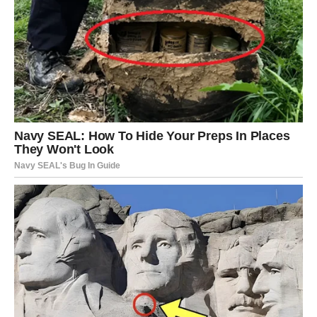
ŽIVOTA POČINJE
Mlad Mesec vam donosi
potpunu promenu pogleda na
život
. Vi više ne želite da se uklapate, da ćutite ili da
objašnjavate sebe drugima.
U narednim danima:
donosite hrabru odluku
prekidate nešto što vas je gušilo
započinjete novi projekat ili ideju
Sudbina vas vodi ka slobodi. I iako će okolina možda biti
iznenađena vašim potezima, vi konačno osećate da
živite
u skladu sa sobom
.