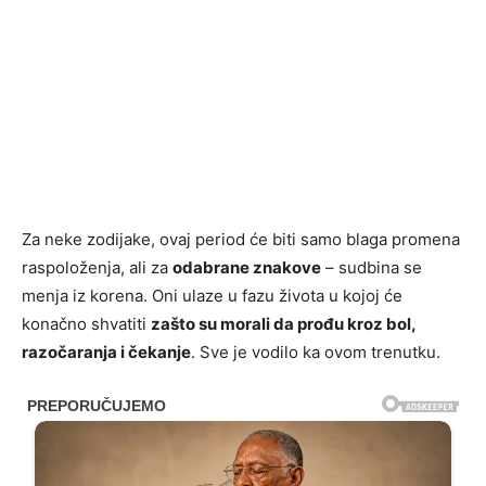
Za neke zodijake, ovaj period će biti samo blaga promena
raspoloženja, ali za
odabrane znakove
– sudbina se
menja iz korena. Oni ulaze u fazu života u kojoj će
konačno shvatiti
zašto su morali da prođu kroz bol,
razočaranja i čekanje
. Sve je vodilo ka ovom trenutku.