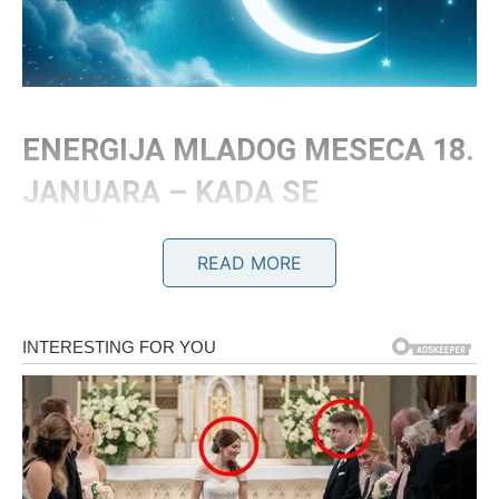
ENERGIJA MLADOG MESECA 18.
JANUARA – KADA SE
PROŠLOST ZATVARA
READ MORE
Mlad Mesec je uvek simbol novog ciklusa, ali ovaj donosi
radikalnu energiju odluka
. Nema više stajanja u mestu.
Nema više “videćemo”. Zvezde traže iskrenost – prema
sebi i prema drugima.
Ovaj lunarni događaj:
prekida toksične veze