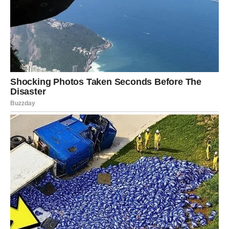
napred i kada je bilo najteže. Upravo zato vam sada stiže
nagrada.
U narednim danima:
dolazi prilika vezana za posao ili novac
osoba iz prošlosti može se javiti sa drugačijom
energijom
donosite odluku koja vas oslobađa tereta
Ono što je posebno važno –
prestajete da sumnjate u
sebe
. Mlad Mesec vam daje snagu da presečete nešto
što vas je kočilo mesecima, pa čak i godinama. Sudbina
vas gura napred, čak i ako vas je malo strah.