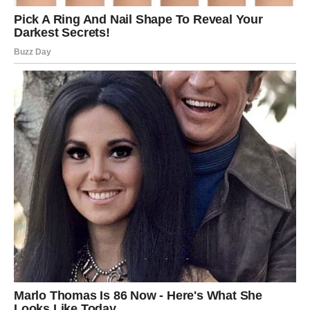
Ono što sledi Rakovima jeste
emotivno oslobađanje
. Vi
više ne pristajete na mrvice. Ili dobijate sve – ili zatvarate
vrata zauvek. I upravo u toj odluci dolazi čudo.
Mnogi Rakovi će u ovom periodu započeti vezu koja ima
potencijal trajnosti
, dok će drugi konačno shvatiti da je
vreme da krenu dalje – bez griže savesti.
ŠKORPIJA – SUDBINSKI
UDAR KOJI DONOSI ISTINU
Za Škorpije, mlad Mesec 18. januara donosi
razotkrivanje
istine
. Nešto što je bilo skriveno, prećutano ili nejasno –
izlazi na površinu.