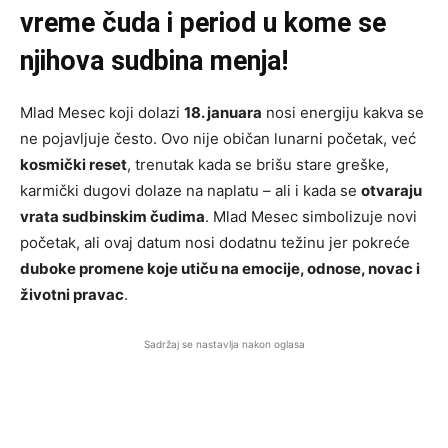
vreme čuda i period u kome se
njihova sudbina menja!
Mlad Mesec koji dolazi
18. januara
nosi energiju kakva se
ne pojavljuje često. Ovo nije običan lunarni početak, već
kosmički reset
, trenutak kada se brišu stare greške,
karmički dugovi dolaze na naplatu – ali i kada se
otvaraju
vrata sudbinskim čudima
. Mlad Mesec simbolizuje novi
početak, ali ovaj datum nosi dodatnu težinu jer pokreće
duboke promene koje utiču na emocije, odnose, novac i
životni pravac
.
Sadržaj se nastavlja nakon oglasa