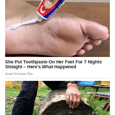
postavljeni, a sudbina vam daje potvrdu da ste
izabrali
pravi put
.
U ljubavi – odnos koji je bio na testu sada može postati
mnogo stabilniji, ali samo ako obe strane igraju otvoreno.
VODOLIJA – NOVA FAZA