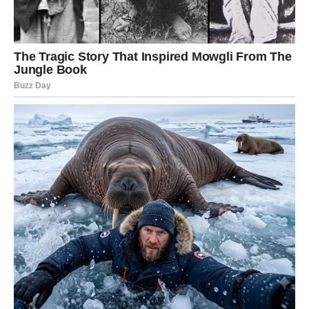
Sudbina vam donosi priliku koju ne biste smeli da
propustite. Ovo je jedan od onih dana kada se sve može
promeniti u samo nekoliko sati.
Na finansijskom planu moguće je rešavanje problema koji
vas dugo opterećuje. Neki Rakovi dobiće neočekivani
priliv novca.
U ljubavi dolazi do velikog olakšanja. Ako ste čekali nečiju
odluku ili odgovor, danas biste mogli konačno saznati
istinu.
Porodični odnosi postaju topliji i iskreniji.
Lav