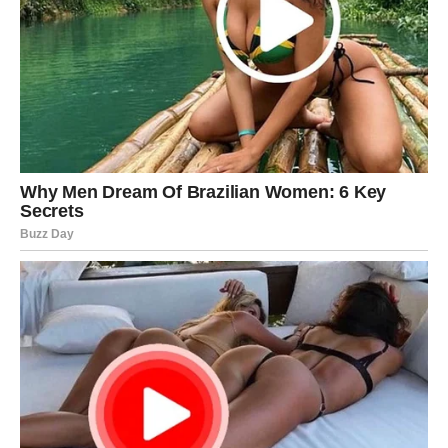
Strelac
Ovo je dan kada vam se vraća optimizam. Posle dužeg
perioda neizvesnosti konačno ćete videti svetlo na kraju
tunela.
Poslovni planovi kreću u dobrom smeru, a moguća su i
nova poznanstva koja će vam koristiti u budućnosti.
Na ljubavnom planu očekuje vas prijatan razgovor i
mnogo lepih emocija.
Ne odbijajte poziv koji danas dobijete.
Jarac