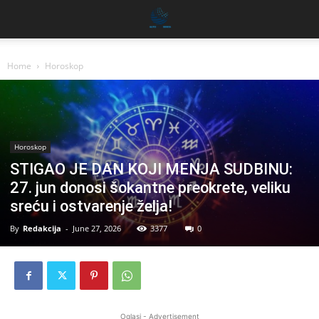
Home
Horoskop
Horoskop
STIGAO JE DAN KOJI MENJA SUDBINU:
27. jun donosi šokantne preokrete, veliku
sreću i ostvarenje želja!
By
Redakcija
-
June 27, 2026
3377
0
Oglasi - Advertisement