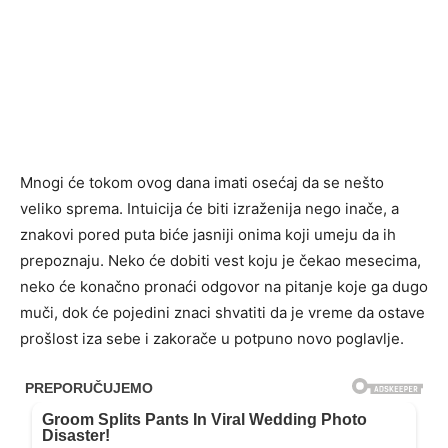
Mnogi će tokom ovog dana imati osećaj da se nešto
veliko sprema. Intuicija će biti izraženija nego inače, a
znakovi pored puta biće jasniji onima koji umeju da ih
prepoznaju. Neko će dobiti vest koju je čekao mesecima,
neko će konačno pronaći odgovor na pitanje koje ga dugo
muči, dok će pojedini znaci shvatiti da je vreme da ostave
prošlost iza sebe i zakorače u potpuno novo poglavlje.