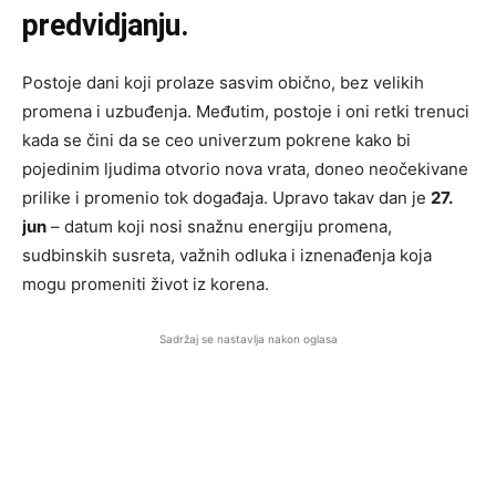
predvidjanju.
Postoje dani koji prolaze sasvim obično, bez velikih
promena i uzbuđenja. Međutim, postoje i oni retki trenuci
kada se čini da se ceo univerzum pokrene kako bi
pojedinim ljudima otvorio nova vrata, doneo neočekivane
prilike i promenio tok događaja. Upravo takav dan je
27.
jun
– datum koji nosi snažnu energiju promena,
sudbinskih susreta, važnih odluka i iznenađenja koja
mogu promeniti život iz korena.
Sadržaj se nastavlja nakon oglasa