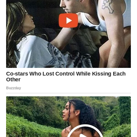
da će neko odustati od prilike koju ćete upravo vi
iskoristiti.
U ljubavi vas očekuje veliko iznenađenje. Osoba iz
prošlosti mogla bi ponovo stupiti u kontakt sa vama.
Ne donosite ishitrene odluke – poslušajte srce.