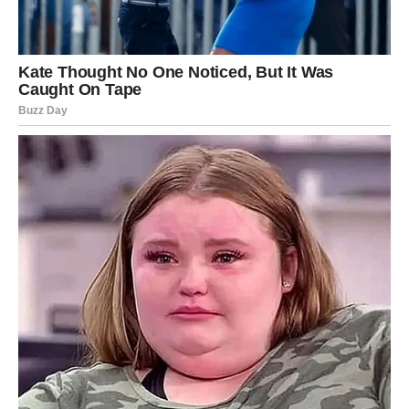
planove, ali u pozitivnom smislu.
Na poslu dolazi do razgovora koji otvara nove
mogućnosti. Važno je da pokažete samopouzdanje.
Ljubavni život donosi više iskrenosti i otvorenosti. Ako
ste slobodni, postoji mogućnost poznanstva koje će vas
inspirisati.
Verujte svom osećaju.
Ribe
Za vas je ovo jedan od najsrećnijih dana u ovom periodu.
Sve ono što je delovalo komplikovano počinje da se
rešava.