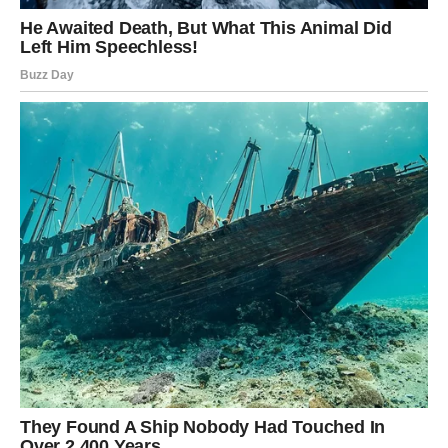
Vaša harizma danas dolazi do punog izražaja. Gde god da
se pojavite ostavljaćete snažan utisak, a ljudi će želeti da
budu u vašem društvu.
Na poslovnom planu očekuje vas uspeh koji dolazi kao
rezultat prethodnog rada. Moguće je potpisivanje važnog
ugovora ili početak novog projekta.
Ljubavni život dobija potpuno novu dimenziju. Partner će
vas prijatno iznenaditi, dok slobodni Lavovi mogu
upoznati osobu koja će ih potpuno osvojiti.
Sreća vas prati i u finansijama.
Devica
Pred vama je dan velikih odluka. Iako ćete u početku