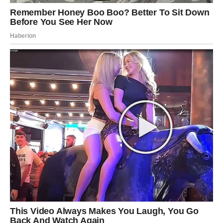
Na poslu ćete dobiti priznanje ili pohvalu koja vam mnogo
znači. Finansije se postepeno popravljaju.
U ljubavi vas očekuju nežni trenuci, lepe reči i osećaj da
ste konačno na pravom mestu.
Veče donosi ispunjenje jedne male, ali veoma važne
želje.