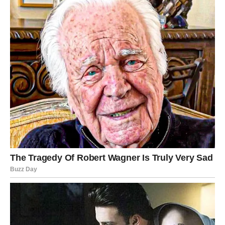
Finansijska situacija postaje stabilnija, a moguće su i
dobre vesti vezane za posao.
Ljubavni život donosi mnogo emocija. Slobodne Vage
imaju priliku da upoznaju osobu koja će ih odmah
zainteresovati.
Jedan susret ostavlja snažan utisak.
Škorpija
Pred vama je veoma intenzivan dan. Intuicija će biti
neverovatno jaka, pa ćete lako prepoznati kome možete
verovati.
Na poslu dolazi do obrta koji vam ide u prilog. Moguće je