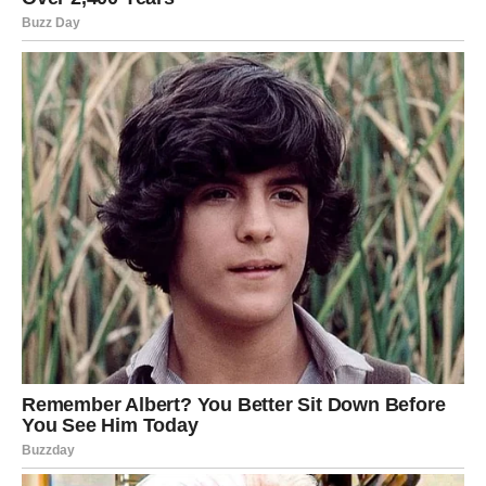
oklevati, vrlo brzo ćete shvatiti da je upravo promena ono
što vam je bilo potrebno.
Poslovno vas očekuju nove mogućnosti. Neko
prepoznaje vaš kvalitet i želi da vam pruži šansu za
napredovanje.
Na emotivnom planu dolazi do iskrenog razgovora koji
uklanja nesporazume.
Ne dozvolite da vas strah od nepoznatog zaustavi.
Vaga
Za vas 27. jun donosi prelepu energiju novih početaka.
Posle perioda nesigurnosti konačno dolazi osećaj da se
stvari vraćaju na svoje mesto.