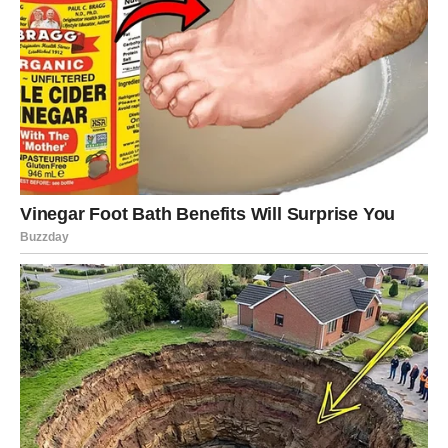
Bik
Za vas 27. jun predstavlja početak perioda u kojem će se
trud konačno isplatiti. Sve ono što ste strpljivo gradili
sada počinje da donosi rezultate.
Moguće je ostvarenje jedne velike želje povezane sa
poslom ili finansijama. Neko će vam pružiti podršku u
trenutku kada ste mislili da ste ostali sami.
Na emotivnom planu dolazi do lepih promena. Partner
pokazuje više pažnje nego ranije, dok slobodni Bikovi
mogu dobiti poruku koja će im izmamiti osmeh na lice.
Veče donosi osećaj mira i sigurnosti.
Blizanci