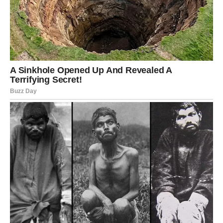
Dan pred vama biće ispunjen iznenađenjima. Telefon bi
mogao zvoniti češće nego inače, a jedna poruka mogla bi
potpuno promeniti vaše planove.
Na poslu ćete imati priliku da pokažete koliko vredite.
Nadređeni primećuju vaš trud, pa nije isključena ni
mogućnost nagrade ili unapređenja.
Ljubavni život postaje mnogo zanimljiviji. Osoba koja vam
se dopada konačno pokazuje da osećanja nisu
jednostrana.
Budite spremni da prihvatite nove izazove jer upravo oni
vode ka velikim uspesima.
Rak