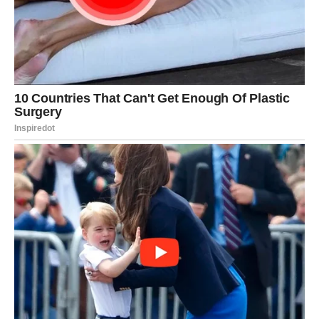
Za vas počinje period u kojem će se trud višestruko
isplatiti. Danas biste mogli dobiti potvrdu da ste bili na
pravom putu.
Poslovne obaveze biće brojne, ali ćete ih završavati sa
lakoćom. Finansijska situacija donosi razlog za
zadovoljstvo.
Partner pokazuje više razumevanja nego ranije, dok
slobodni Jarčevi imaju šansu za novo poznanstvo.
Jedna želja mogla bi početi da se ostvaruje upravo danas.
Vodolija
Sudbina vam priprema veoma zanimljivo iznenađenje.
Neočekivani događaj mogao bi potpuno promeniti vaše