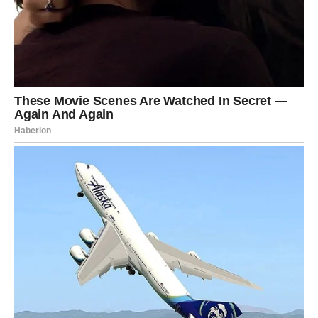
Device koje su verovale – dobiće sve.
Karijera cveta, dolazi uspeh koji dugo
kasni
Od proleća 2025. Device ulaze u povoljan period za:
napredovanja,
pokretanje posla,
ugovore,
nove projekte,
stabilizaciju prihoda.