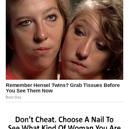
sve ono što im je bilo uskraćeno.
Neko im pomaže da poveruju u sebe.
Neko ih podiže.
Neko ih vodi ka novoj verziji života.
Finansijski skok i stabilnost
Iako deluje neverovatno, Ribe su u 2025. među najvećim
srećnicima kada su finansije u pitanju.
Očekuje ih:
dobitak,
bolje plaćen posao,
ulazak u posao koji cveta,