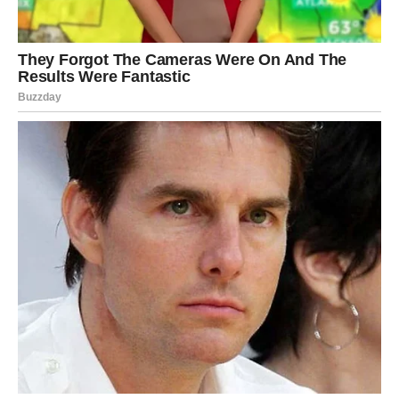
Bukvalno – zaslužio.
Do kraja 2025. Jarac po prvi put oseća sigurnost, moć i
mir.
I to je njegova nagrada.
RAK – Preživeli emotivne
oluje, sada dolazi sunce
Rak je poslednje dve-tri godine nosio srce u rukama.
I davao ga pogrešnim ljudima.
I verovao onima koji nisu znali da vole.
I ulagao sebe tamo gde nije trebalo.
Najosetljiviji znak zodijaka prošao je kroz emotivne
turbulencije koje mnogi ne bi izdržali.