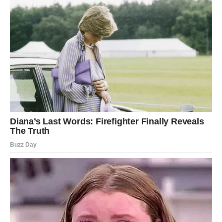
Dugo bile stub svima, a sebi najmanje.
Dugo izbegavale emocije jer su bile povređene mnogo
puta.
Ipak – 2025. je njihova godina karmičke nagrade.
Ponovno rađanje i izlazak iz blokada
Device ulaze u 2025. kao potpuno drugačije osobe.
Lagano odbacuju sve ono što ih je sputavalo.
Više ne dopuštaju da ih drugi troše.
Više ne trpe tihe manipulatore.
Više ne rade iz osećaja dužnosti, već iz ljubavi prema
sebi.
Univerzum ih nagrađuje za sve što su ćutale i izdržale.