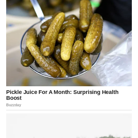
koja rešava sve
Krajem 2024. Rak je osetio pritisak, nesigurnost, troškove
koji rastu.
Ali 2025. donosi veliki finansijski skok:
povoljan posao, nova prilika, nasleđe, ili nešto što
potpuno menja njegov status.
Do kraja 2025. više neće brinuti o osnovnim stvarima.
Rak ulazi u fazu sigurnosti, a to je za njega najveća
nagrada od svih.
DEVICA – Godina u kojoj se
sve vraća na svoje
Device su dugo ćutale.
Dugo radile više nego što mogu.