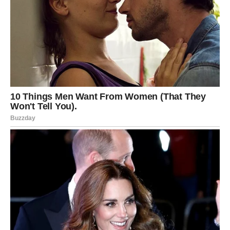
Konačno – pravda!
Sve ono što je Vaga radila iskreno i pošteno sada joj se
vraća.
Ljudi koji su je povredili — dobiće karamske lekcije, a
Vaga se oslobađa tereta.
Ulazi u period gde su:
odnosi čisti,
ljudi iskreniji,
energije stabilnije.
Vaga ulazi u balans koji dugo čeka.