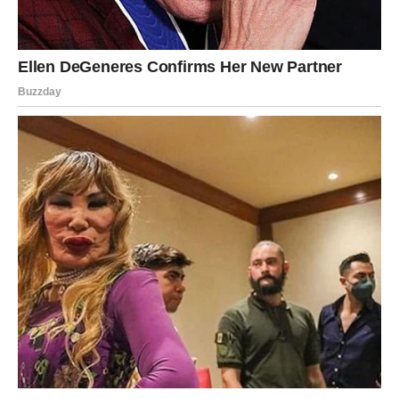
Vaga konačno dolazi do:
napredovanja,
priznanja,
pobede u nečemu što je dugo čekala,
prilike koje menja sve.
Njena nagrada je najjednostavnija, a najdragocenija:
mir.