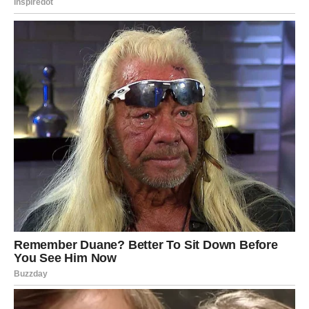
U 2025. se upravo to dešava.
Ljubavna situacija se potpuno okreće, donoseći:
susret koji pokreće dušu,
obnovu odnosa,
ili ulazak prave, ozbiljne ljubavi koju su zaslužile celim
srcem.
Ovo je godina u kojoj Ribe više ne pate — već blistaju.
Spiritualni rast i unutrašnja sreća
Ribe do kraja 2025. doživljavaju najveći lični napredak:
duševni mir, intuiciju jaču nego ikad, jasnoću, stabilnost i