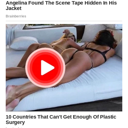
najveću dušu
Ribe su znak koji uvek daje najviše sebe.
Previše veruju.
Previše osećaju.
Previše se nadaju.
I zato najviše pate.
Ali kada se njima vrati — vrati im se spektakularno.
A 2025. je upravo takva godina.
Sudbinski susret ili ljubav koja se vraća
Ribe su dugo čekale.
Dugo verovale u nekoga.
Dugo se nadale da će se nešto promeniti.