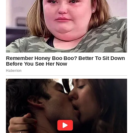
Ljubavni preporod
Device u 2025. godini ulaze u ljubav koja im vraća veru.
To može biti:
povratak prave osobe,
susret koji menja sve,
ozbiljna veza koja vodi ka braku,
ili stabilizacija odnosa kojim su se dugo bavile.
Neko ulazi u njihov život da im pokaže da ljubav nije
borba — već sigurnost.
Device koje su bile povređene – biće izlečene.
Device koje su čekale – dočekaće.