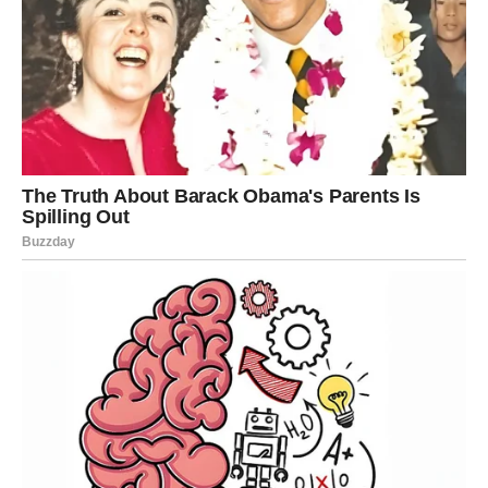
stabilizuje.
Sve ono što je radio iz srca – sada se vraća višestruko.
Jarac ulazi u godinu u kojoj će:
konačno naplatiti svoj trud,
pronaći emocionalni mir,
rešiti odnose koji ga dugo bole,
dobiti ono „malo čudo” koje mu je univerzum odavno
obećao.
Ljubav mu vraća veru
Do kraja 2025. Jarac dobija ljubavni preokret koji menja