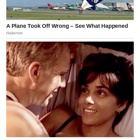
Posebno je naglašeno da Device do kraja 2025. konačno
naplaćuju svoj rad.
Mnogo više nego do sada.
2025. godina je godina njihove moći.
RIBE – Najveća nagrada za