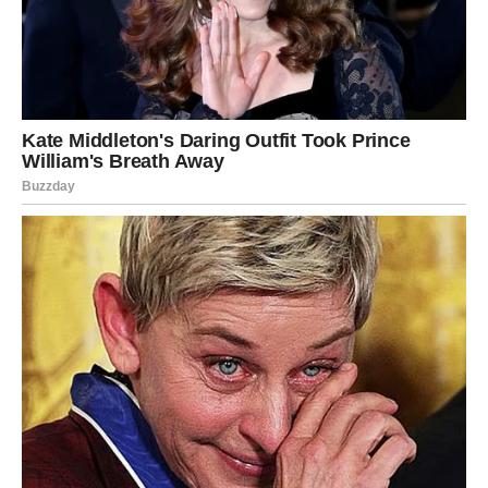
Ljubav koja donosi mir
Do kraja 2025. Vage ulaze u najlepšu ljubavnu fazu
decenije.
Ovo je ljubav koja:
vraća osmeh,
donosi sigurnost,
stabilizuje sve što je dugo bilo klimavo.
Slobodne Vage upoznaće osobu koja ispunjava sve ono
što su mislile da ne postoji.
Zauzete – rešavaju konflikte i prelaze na viši nivo.
Profesionalni preokret