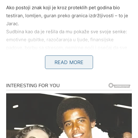
Ako postoji znak koji je kroz proteklih pet godina bio
testiran, lomljen, guran preko granica izdržljivosti – to je
Jarac.
Sudbina kao da je rešila da mu pokaže sve svoje senke:
emotivne gubitke, razočaranja u ljude, finansijske
padove, borbu sa stresom, nemirne noći i osećaj da sve
radi sam.
READ MORE
Ali zato sada stiže ono najveće:
nagrada koju Jarac nije
ni sanjao.
Život konačno popušta, teret pada sa
ramena
Od početka 2024. Jarac je počeo da oseća promene, ali
tek u 2025. ulazi u
period potpune obnove
.
Sve ono što je izgrađivao na mukama – sada se