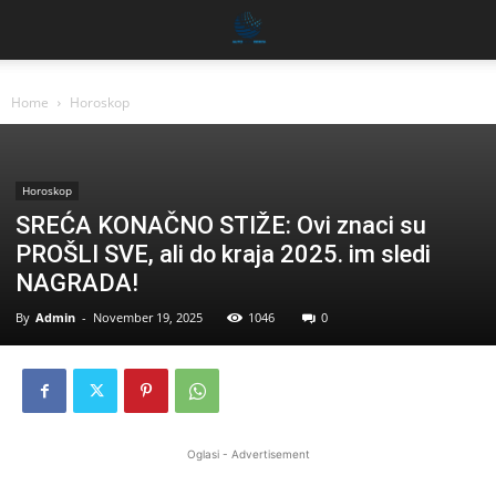
Home
Horoskop
Horoskop
SREĆA KONAČNO STIŽE: Ovi znaci su
PROŠLI SVE, ali do kraja 2025. im sledi
NAGRADA!
By
Admin
-
November 19, 2025
1046
0
Oglasi - Advertisement