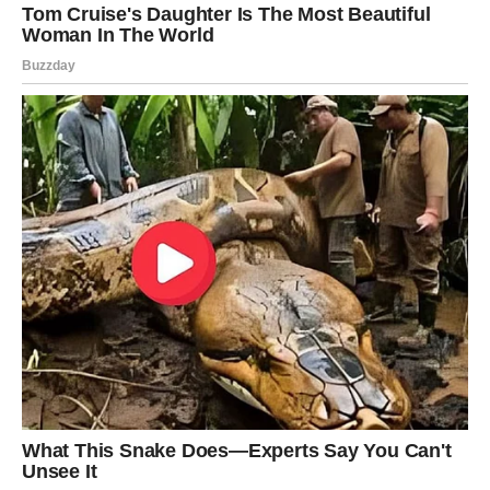
Ali Rak je sve izdržao — ćutke, tiho, u sebi.
I zato ga sudbina sada uzdiže.
Ljubav kakvu je čekao celog života
Do kraja 2025. Rak ulazi u fazu najiskrenije ljubavi.
Ne više borbe.
Ne više „hoće-neće”.
Ne više ponavljanja prošlosti.
Rak će doživeti:
povratak prave osobe,
ili ulazak nekoga ko će biti njegov emotivni dom,