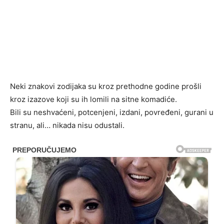
Neki znakovi zodijaka su kroz prethodne godine prošli
kroz izazove koji su ih lomili na sitne komadiće.
Bili su neshvaćeni, potcenjeni, izdani, povređeni, gurani u
stranu, ali… nikada nisu odustali.