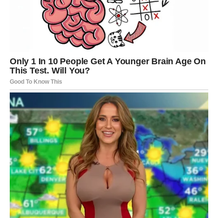
sve.
Oni koji su usamljeni – dobijaju osobu koja je potpuno
drugačija od svega što su doživeli.
Oni u odnosima – raščišćavaju, stabilizuju, ojačavaju
vezu.
Posle dugog perioda samoće i emotivnog tereta, Jarac
konačno doživljava ono čuvenu:
„Sada si nagrađen jer nisi odustao.”
Novac i karijera – najveći skok do sada
Od augusta 2025. Jarac ulazi u period finansijskog rasta
kakav retko doživljava:
nova ponuda, nova pozicija, velika saradnja, projekat od
kog drhti stomak, neočekivani prihod.
Zaslužio je.