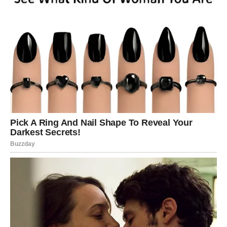
ili prilika koja donosi sigurnost koju dugo čekaju.
Ribe ulaze u fazu u kojoj život konačno počinje da liči na
ono što su uvek osećale da zaslužuju.
VAGA – Pravda, mir i nagrada
za sve što je preživela
Vage su u prethodnim godinama prošle kroz teške
lekcije:
neravnoteža u odnosima, nepravda na poslu, osećaj da se
sve ruši, borba sa ljudima koji su ih iscrpljivali.
Ali Vaga nikad ne skreće sa puta dobrote.
I zato je univerzum baš nju odabrao za veliku nagradu do
kraja 2025.