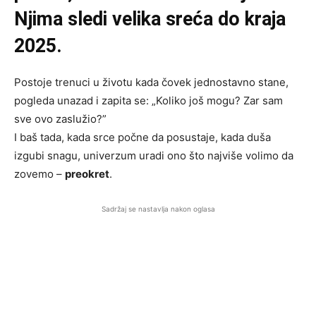
Njima sledi velika sreća do kraja
2025.
Postoje trenuci u životu kada čovek jednostavno stane,
pogleda unazad i zapita se: „Koliko još mogu? Zar sam
sve ovo zaslužio?”
I baš tada, kada srce počne da posustaje, kada duša
izgubi snagu, univerzum uradi ono što najviše volimo da
zovemo –
preokret
.
Sadržaj se nastavlja nakon oglasa