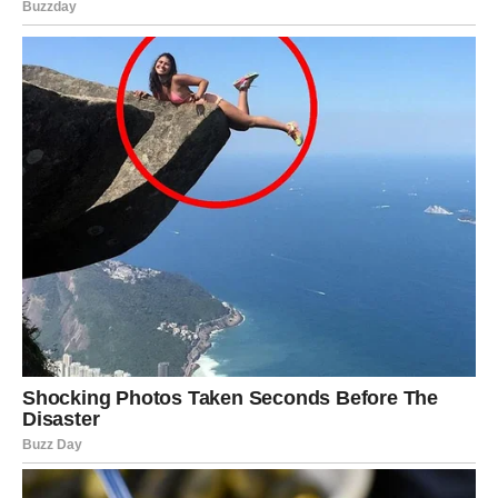
ili mir i zatvaranje starih rana, uz novu ljubav koja sve
leči.
Rak konačno dobija dokaz:
„Nisi ti bio problem. Samo si voleo pogrešne ljude.”
Unutrašnja snaga rastе
Rak u 2025. ulazi mnogo sigurniji u sebe.
Naučio je da više ne ide protiv sebe, da ne da dušu onima
koji ne znaju da je čuvaju.
I zato sada privlači drugačije – bolje, stabilnije, iskrenije.
Nagrade koje ga čekaju nisu samo spoljne.
Rak dobija ono najviše:
mir u sebi.
Finansije se stabilizuju, dolazi ponuda