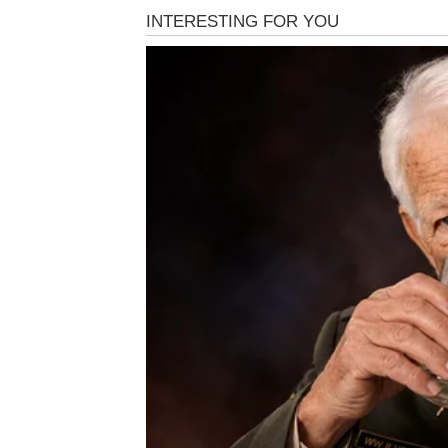
Ljubav će za Bikove biti posebno važna tema
moglo da dođe do iskrenog razgovora i veli
čuti reči koje su želeli dugo da čuju. Srce ć
Za zauzete Bikove stiže period mira i nežnos
ljubavi. Mnogi problemi koji su postojali u
neočekivan način.
Kada je reč o novcu, Bikovima stiže manji ili
vraćen dug, bonus, poklon ili prilika za dod
Bikovima vratiti veru da sreća zaista postoji.
RAK
Rakovi su znak koji je previše emocija zadrž
je pitao njih kako se osećaju. Međutim, un