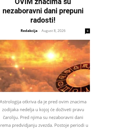
OVIM znacima su
nezaboravni dani prepuni
radosti!
Redakcija
August 8, 2026
-
0
Astrologija otkriva da je pred ovim znacima
zodijaka nedelja u kojoj će doživeti pravu
čaroliju. Pred njima su nezaboravni dani
rema predvidjanju zvezda. Postoje periodi u