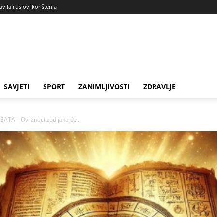
avila i uslovi korištenja
SAVJETI
SPORT
ZANIMLJIVOSTI
ZDRAVLJE
A – Ovi znaci zodijaka će...