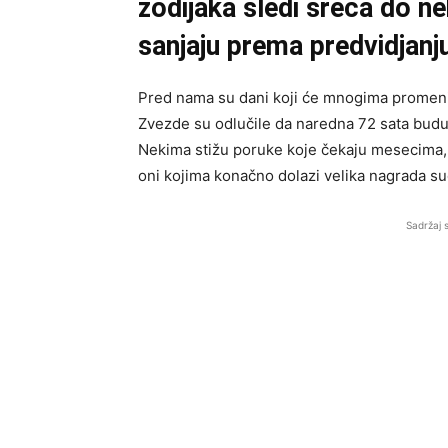
zodijaka sledi sreća do n
sanjaju prema predvidjanj
Pred nama su dani koji će mnogima promeniti
Zvezde su odlučile da naredna 72 sata budu
Nekima stižu poruke koje čekaju mesecima, n
oni kojima konačno dolazi velika nagrada su
Sadržaj 