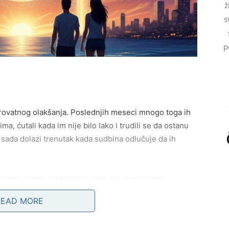
ž
s
p
rovatnog olakšanja. Poslednjih meseci mnogo toga ih
ma, ćutali kada im nije bilo lako i trudili se da ostanu
Ali sada dolazi trenutak kada sudbina odlučuje da ih
renje jedne velike želje. Ono što je posebno
kada najmanje očekuju. Mnogi Bikovi će dobiti poziv ili
READ MORE
 osobe koju nisu uspeli da zaborave, ali i poslovna
urnosti.