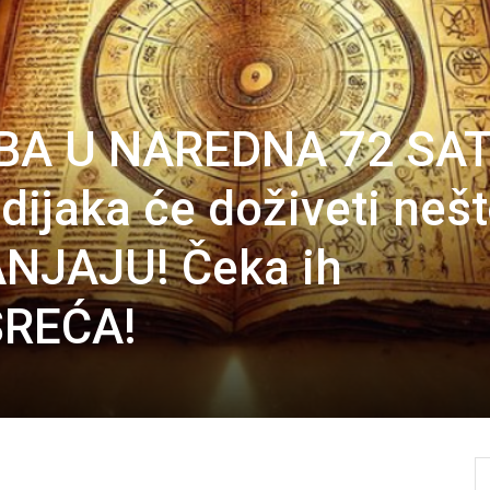
BA U NAREDNA 72 SA
dijaka će doživeti nešt
NJAJU! Čeka ih
REĆA!