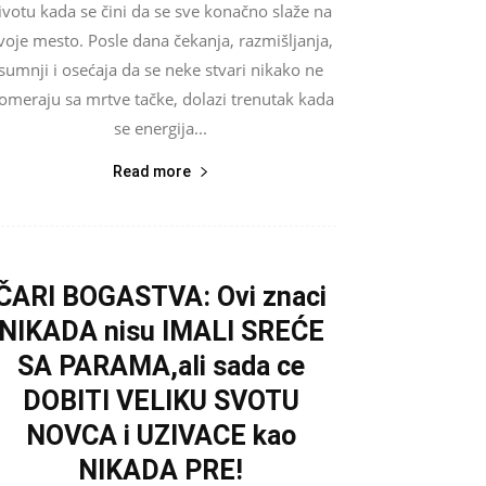
ivotu kada se čini da se sve konačno slaže na
voje mesto. Posle dana čekanja, razmišljanja,
sumnji i osećaja da se neke stvari nikako ne
omeraju sa mrtve tačke, dolazi trenutak kada
se energija...
Read more
ČARI BOGASTVA: Ovi znaci
NIKADA nisu IMALI SREĆE
SA PARAMA,ali sada ce
DOBITI VELIKU SVOTU
NOVCA i UZIVACE kao
NIKADA PRE!