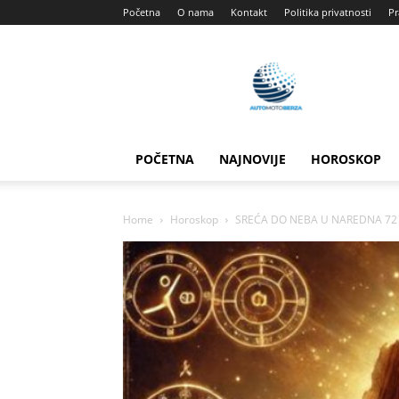
Početna
O nama
Kontakt
Politika privatnosti
Pr
Automotoberza
POČETNA
NAJNOVIJE
HOROSKOP
Home
Horoskop
SREĆA DO NEBA U NAREDNA 72 SAT