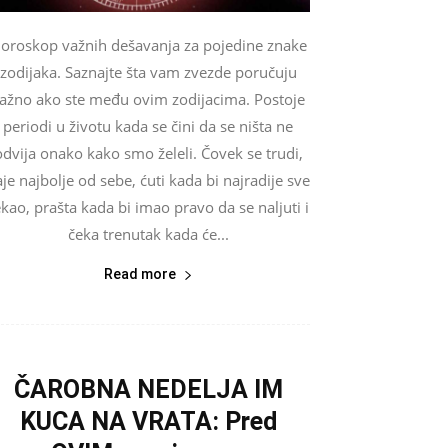
oroskop važnih dešavanja za pojedine znake
zodijaka. Saznajte šta vam zvezde poručuju
ažno ako ste među ovim zodijacima. Postoje
periodi u životu kada se čini da se ništa ne
odvija onako kako smo želeli. Čovek se trudi,
je najbolje od sebe, ćuti kada bi najradije sve
ekao, prašta kada bi imao pravo da se naljuti i
čeka trenutak kada će...
Read more
ČAROBNA NEDELJA IM
KUCA NA VRATA: Pred