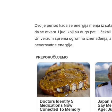
Ovo je period kada se energija menja iz sata
da se otvara. Ljudi koji su dugo patili, čekali
Univerzum sprema ogromna iznenađenja, a č
neverovatne energije.