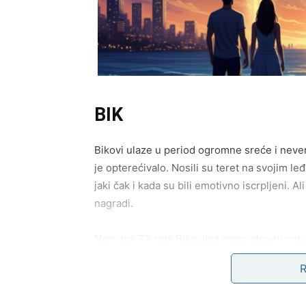
BIK
Bikovi ulaze u period ogromne sreće i neve
je opterećivalo. Nosili su teret na svojim leđi
jaki čak i kada su bili emotivno iscrpljeni. 
nagradi.
Naredna 72 sata Bikovima mogu doneti ostva
zanimljivo jeste da će se sve dogoditi onda 
poruku koja menja sve. To može biti kontakt
prilika koja im donosi stabilnost i osećaj sig