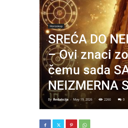
Horoskop
SREĆA DO NE
– Ovi znaci zo
čemu sada SA
NEIZMERNA S
By
Redakcija
-
May 19, 2026
2260
0