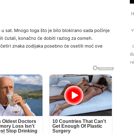
H
v
 u sat. Mnogo toga što je bilo blokirano sada počinje
 ili ćutali, konačno će dobiti razlog za osmeh.
etiri znaka zodijaka posebno će osetiti moć ove
da
r