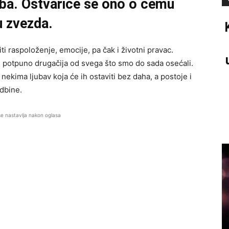
eba. Ostvariće se ono o čemu
u zvezda.
 raspoloženje, emocije, pa čak i životni pravac.
 potpuno drugačija od svega što smo do sada osećali.
ekima ljubav koja će ih ostaviti bez daha, a postoje i
dbine.
se nastavlja nakon oglasa