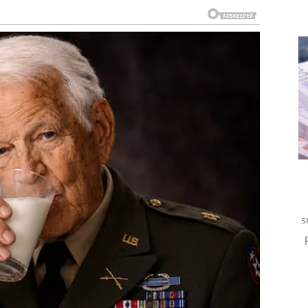
. Ako postoji neko ko im je dugo u mislima, sada bi
kog emotivnog približavanja. Neki Bikovi će konačno
e im biti puno, a emocije jače nego ikada.
ti. Partner će pokazati više pažnje, razumevanja i
 prethodnom periodu sada se rešavaju na potpuno
 veći dobitak koji će ih veoma obradovati. To može biti
atnu zaradu. Ono što je sigurno jeste da će naredni dani
s
ao u sebi. Mnogo puta su bili rame za druge, a retko ko
iverzum sada odlučuje da baš njima pošalje ogromnu