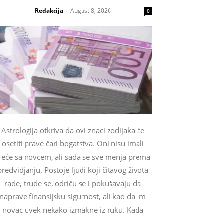
Redakcija
August 8, 2026
-
0
Astrologija otkriva da ovi znaci zodijaka će
osetiti prave čari bogatstva. Oni nisu imali
reće sa novcem, ali sada se sve menja prema
predvidjanju. Postoje ljudi koji čitavog života
rade, trude se, odriču se i pokušavaju da
naprave finansijsku sigurnost, ali kao da im
novac uvek nekako izmakne iz ruku. Kada