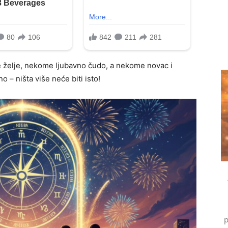
želje, nekome ljubavno čudo, a nekome novac i
o – ništa više neće biti isto!
p