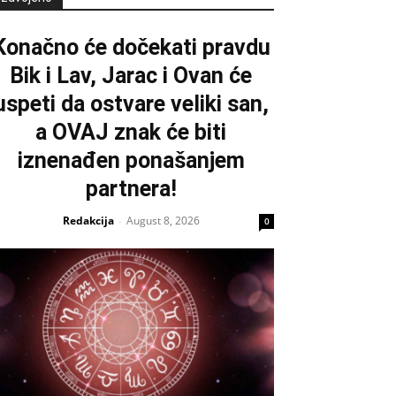
Konačno će dočekati pravdu
Bik i Lav, Jarac i Ovan će
uspeti da ostvare veliki san,
a OVAJ znak će biti
iznenađen ponašanjem
partnera!
Redakcija
August 8, 2026
-
0