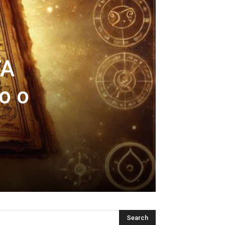
TA
o o