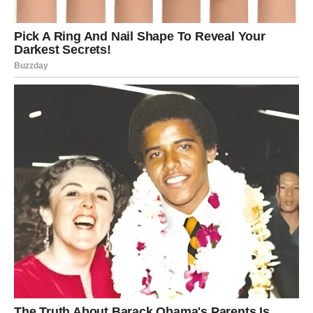
Nemasni prelivi: Zavaravanje za dijetu
Konačno, nemasni preliv za salatu često se smatra
savršenim izborom za zdravu ishranu, ali malo ljudi zna
da su ovi proizvodi obično puni šećera. Kako bi
nadoknadili nedostatak ukusa, proizvođači dodaju šećere
i zgušnjivače, stvarajući iluziju zdravog obroka.
Ovakvi
prelivi mogu povećati unos rafinisanih ugljenih hidrata,
što negativno utiče na nivo šećera u krvi i ukupni unos
kalorija. Osobe sa insulinskom rezistencijom ili
dijabetesom posebno bi trebale biti oprezne s ovim
proizvodima. Alternativa su domaći prelivi od maslinovog
ulja i limunovog soka, koji su puno zdraviji i osvežavajući.
Ključni zaključci i preporuke
Uzimajući u obzir sve navedeno, važno je zapamtiti