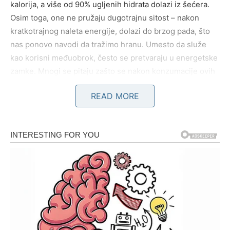
kalorija, a više od 90% ugljenih hidrata dolazi iz šećera.
Osim toga, one ne pružaju dugotrajnu sitost – nakon
kratkotrajnog naleta energije, dolazi do brzog pada, što
nas ponovo navodi da tražimo hranu. Umesto da služe
kao korisni međuobrok, često se pretvaraju u energetske
zamke.
Mnogi se pitaju zašto se nakon konzumacije ovih
pločica osećaju umorno i gladno, a odgovor leži u
READ MORE
njihovom visokom sadržaju šećera i niskoj nutritivnoj
vrednosti.
Pločice od žitarica: Još jedna zamka
Iako mnogi smatraju pločice od žitarica idealnim
rešenjem za doručak, istina je da često sadrže više
šećera nego neki deserti. Ove pločice često su
obogaćene čokoladnim mrvicama ili sušenim voćem, što
dodatno povećava njihov kalorijski sadržaj.
Kada se
konzumiraju ujutro, kada telo još nije potpuno