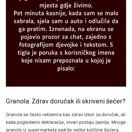
Granola: Zdrav doručak ili skriveni šećer?
Granola se često reklamira kao zdrav izbor za doručak, ali
kada pogledamo deklaracije, stvari postaju jasnije. Mnoge
granole iz supermarketa sadrže velike količine šećera,