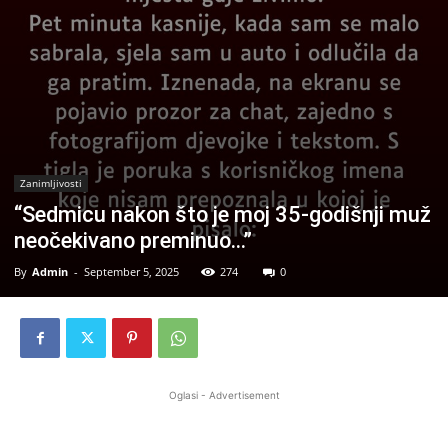
Zanimljivosti
“Sedmicu nakon što je moj 35-godišnji muž
neočekivano preminuo…”
By
Admin
-
September 5, 2025
274
0
Oglasi - Advertisement