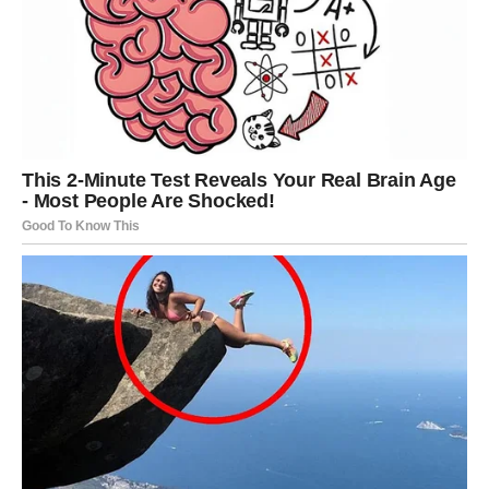
probuđeno, nagli unos šećera može izazvati velike
oscilacije u energiji tokom dana. Umesto efikasnog
početka dana, to može dovesti do brzih skokova i padova
nivoa šećera u krvi.
U tom svetlu, važno je razmotriti
alternativne mogućnosti poput ovsenih pahuljica ili
integralnih žitarica, koje pružaju stabilniji izvor energije.