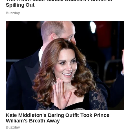
nekoliko ključnih tačaka:
Prirodno ne znači uvek zdravo
– mnogi proizvodi koji nose etiketu “prirodno” mogu
sadržavati skrivene šećere i nezdrave masti. Na primer,
proizvodi sa oznakom “prirodni” često su procesuirani ili
sadrže aditive koji se ne mogu lako prepoznati.
Reklama
može zavarati
– proizvodi koji se promovišu kao “fit” ili
“light” ne moraju imati nutritivne vrednosti koje se
obećavaju. U mnogim slučajevima, ovi proizvodi dodatno
su zaslađeni ili sadrže sastojke koji zapravo nisu zdravi.
Čitanje deklaracija je ključno
– samo detaljnim
pregledom sastava proizvoda možemo dobiti pravu sliku
o njegovom uticaju na naše zdravlje. Razumevanje
oznaka i sastojaka može pomoći potrošačima da donesu
bolje odluke o ishrani.
Veličina porcije igra važnu ulogu
–
čak i zdrava namirnica može postati štetna ako se
konzumira u prekomernim količinama. Kontrola porcija
može značajno smanjiti rizik od prekomernog unosa
kalorija i šećera.
Celovite, neprerađene namirnice
ostaju