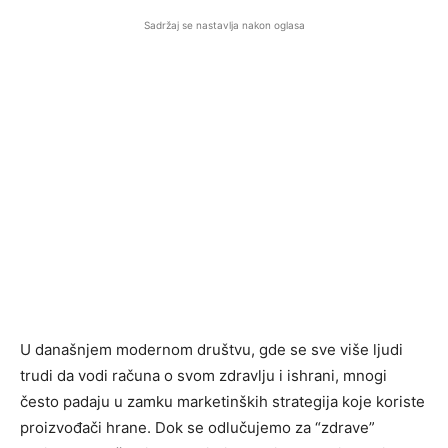
Sadržaj se nastavlja nakon oglasa
U današnjem modernom društvu, gde se sve više ljudi
trudi da vodi računa o svom zdravlju i ishrani, mnogi
često padaju u zamku marketinških strategija koje koriste
proizvođači hrane. Dok se odlučujemo za “zdrave”