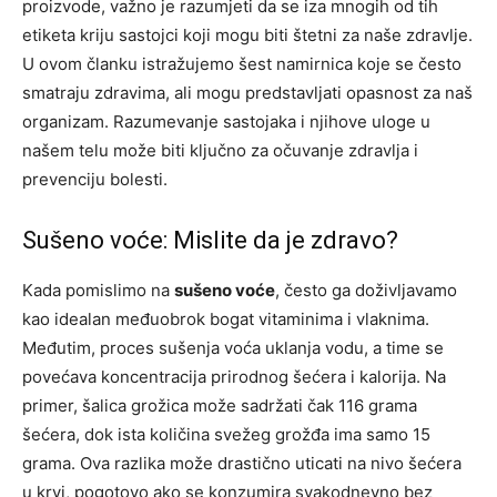
proizvode, važno je razumjeti da se iza mnogih od tih
etiketa kriju sastojci koji mogu biti štetni za naše zdravlje.
U ovom članku istražujemo šest namirnica koje se često
smatraju zdravima, ali mogu predstavljati opasnost za naš
organizam. Razumevanje sastojaka i njihove uloge u
našem telu može biti ključno za očuvanje zdravlja i
prevenciju bolesti.
Sušeno voće: Mislite da je zdravo?
Kada pomislimo na
sušeno voće
, često ga doživljavamo
kao idealan međuobrok bogat vitaminima i vlaknima.
Međutim, proces sušenja voća uklanja vodu, a time se
povećava koncentracija prirodnog šećera i kalorija. Na
primer, šalica grožica može sadržati čak 116 grama
šećera, dok ista količina svežeg grožđa ima samo 15
grama. Ova razlika može drastično uticati na nivo šećera
u krvi, pogotovo ako se konzumira svakodnevno bez