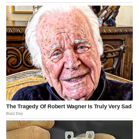
najbolji izbor – voće, povrće, integralne žitarice i nemasni
proteini su najpouzdaniji izvor hranljivih materija. Takve
namirnice ne samo da su hranljive, već i doprinose
dugotrajnom osećaju sitosti.
Zaključno, umerenost i
informisanost su ključni faktori u očuvanju zdravlja kroz
ishranu. Umesto oslanjanja na proizvode koji se
reklamiraju kao “zdravi”, treba se fokusirati na sveže,
neprerađene namirnice koje naše telo prepoznaje i
koristi bez negativnih efekata. Ispravni izbori počinju sa
znanjem i svjesnošću o onome što konzumiramo.
Razvijajući zdrav odnos prema hrani, možemo značajno
poboljšati kvalitet svog života i smanjiti rizik od hroničnih
bolesti.