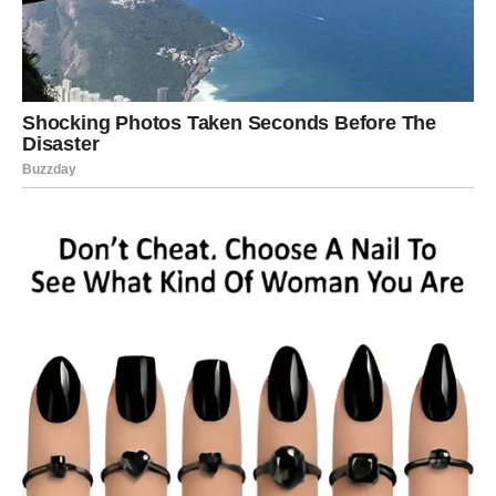
Smrznuti jogurt: Zavaravajuća alternativa
Smrznuti jogurt se često doživljava kao manje kalorična
opcija u odnosu na klasični sladoled, ali u stvarnosti, on
može sadržavati čak više šećera. Mnoge reklame ističu
voće, ali u stvarnosti, voće koje se koristi često je
prerađeno i prisutno u minimalnim količinama.
Kada se
dodaju razni prelivi i ukrasi, smrznuti jogurt lako može
preći granicu zdrave poslastice. Mnogi potrošači misle da
su uložili u zdraviju varijantu sladoleda, dok se zapravo
suočavaju sa povećanim unosom šećera i praznih
kalorija.
Umesto toga, pokušajte se odlučiti za prirodne
jogurte bez dodataka ili domaći smrznuti jogurt, gde
možete kontrolisati sastojke.