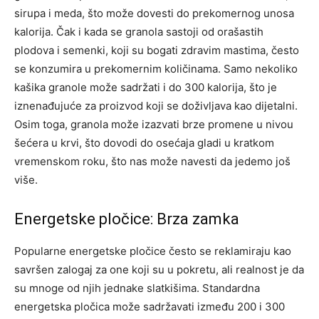
sirupa i meda, što može dovesti do prekomernog unosa
kalorija. Čak i kada se granola sastoji od orašastih
plodova i semenki, koji su bogati zdravim mastima, često
se konzumira u prekomernim količinama. Samo nekoliko
kašika granole može sadržati i do 300 kalorija, što je
iznenađujuće za proizvod koji se doživljava kao dijetalni.
Osim toga, granola može izazvati brze promene u nivou
šećera u krvi, što dovodi do osećaja gladi u kratkom
vremenskom roku, što nas može navesti da jedemo još
više.
Energetske pločice: Brza zamka
Popularne energetske pločice često se reklamiraju kao
savršen zalogaj za one koji su u pokretu, ali realnost je da
su mnoge od njih jednake slatkišima. Standardna
energetska pločica može sadržavati između 200 i 300