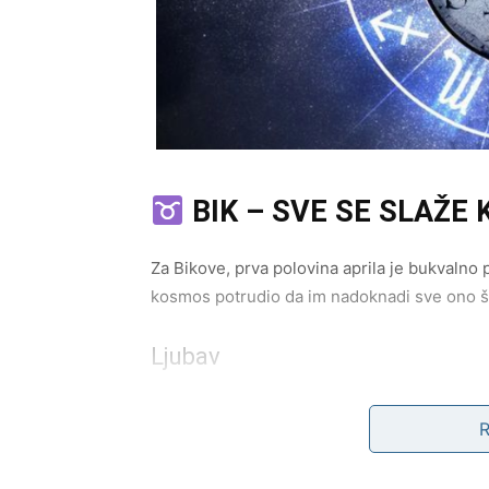
BIK – SVE SE SLAŽE
Za Bikove, prva polovina aprila je bukvalno
kosmos potrudio da im nadoknadi sve ono što s
Ljubav
Ako si u vezi – očekuj produbljenje odnosa.
umiruje. Mogući su ozbiljni razgovori o zajed