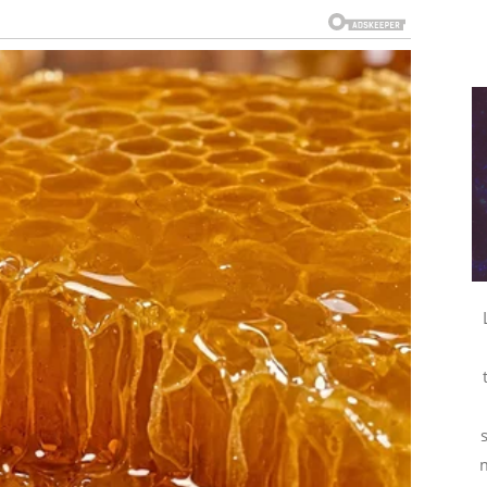
stavlja ravnodušnim. Ono što je najvažnije – nema
ija i obostrana privlačnost.
doći kroz:
nost
mnogo da se bore. Kao da im stvari dolaze same.
r. Posle dužeg perioda sumnji i nesigurnosti, dolazi
m
straha.