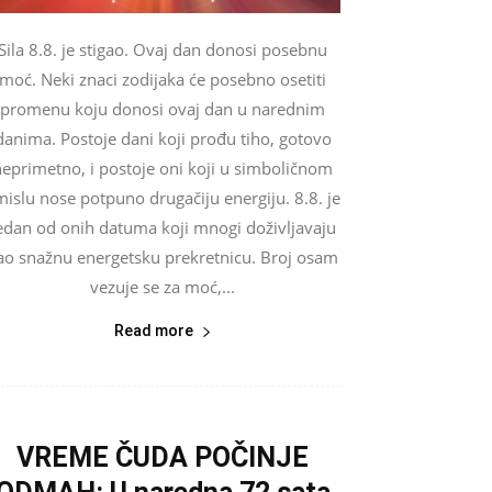
Sila 8.8. je stigao. Ovaj dan donosi posebnu
moć. Neki znaci zodijaka će posebno osetiti
promenu koju donosi ovaj dan u narednim
danima. Postoje dani koji prođu tiho, gotovo
neprimetno, i postoje oni koji u simboličnom
mislu nose potpuno drugačiju energiju. 8.8. je
edan od onih datuma koji mnogi doživljavaju
ao snažnu energetsku prekretnicu. Broj osam
vezuje se za moć,...
Read more
VREME ČUDA POČINJE