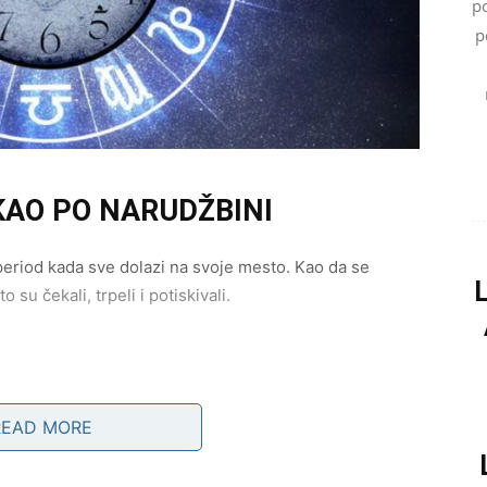
p
p
 KAO PO NARUDŽBINI
 period kada sve dolazi na svoje mesto. Kao da se
u čekali, trpeli i potiskivali.
 Partner pokazuje emocije na način koji te konačno
READ MORE
ničkoj budućnosti, selidbi ili čak braku.