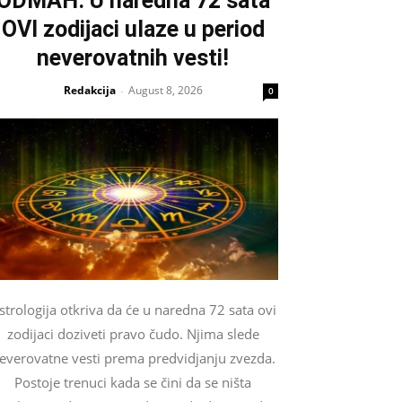
ODMAH: U naredna 72 sata
OVI zodijaci ulaze u period
neverovatnih vesti!
Redakcija
August 8, 2026
-
0
strologija otkriva da će u naredna 72 sata ovi
zodijaci doziveti pravo čudo. Njima slede
everovatne vesti prema predvidjanju zvezda.
Postoje trenuci kada se čini da se ništa