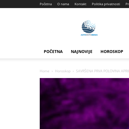
Početna
O nama
Kontakt
Politika privatnosti
Pr
Automotoberza
POČETNA
NAJNOVIJE
HOROSKOP
Home
Horoskop
SAVRŠENA PRVA POLOVINA APRILA: 