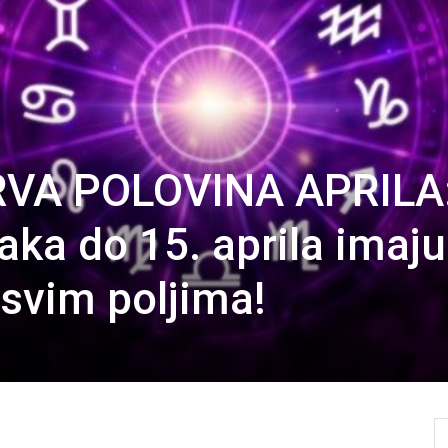
VA POLOVINA APRILA
aka do 15. aprila imaju
 svim poljima!