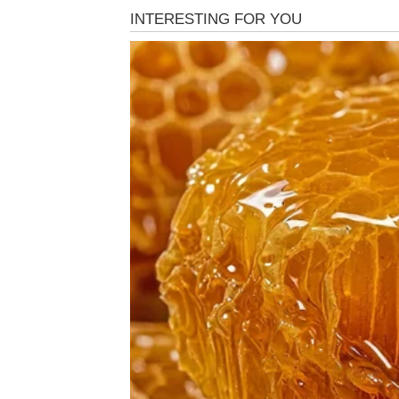
Ako si slobodan – dolazi osoba koja te ne o
igrica. Od samog početka postoji jasna energ
Novac i posao
Novčana situacija se naglo popravlja. Može 
bonus ili povišicu
dodatni posao
ili neočekivanu priliku koja donosi stabil
Ono što je zanimljivo – Bikovi neće morati 
Unutrašnji osećaj
Najveća promena kod Bika biće unutrašnji mi
jasnoća. Znaš šta želiš – i ideš ka tome bez 