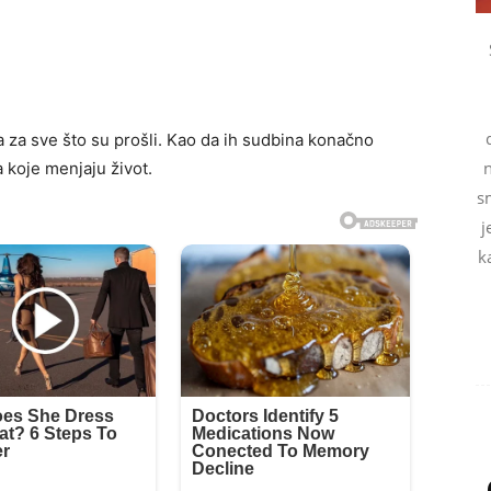
da za sve što su prošli. Kao da ih sudbina konačno
 koje menjaju život.
s
j
k