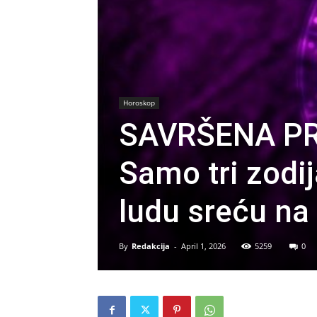
Horoskop
SAVRŠENA PR
Samo tri zodij
ludu sreću na
By
Redakcija
-
April 1, 2026
5259
0