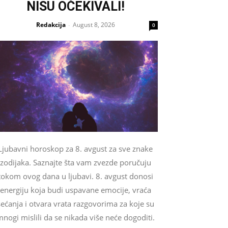
NISU OČEKIVALI!
Redakcija
August 8, 2026
-
0
Ljubavni horoskop za 8. avgust za sve znake
zodijaka. Saznajte šta vam zvezde poručuju
tokom ovog dana u ljubavi. 8. avgust donosi
energiju koja budi uspavane emocije, vraća
sećanja i otvara vrata razgovorima za koje su
nogi mislili da se nikada više neće dogoditi.