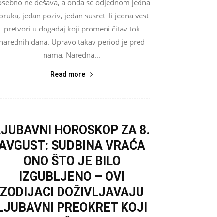
osebno ne dešava, a onda se odjednom jedna
oruka, jedan poziv, jedan susret ili jedna vest
pretvori u događaj koji promeni čitav tok
narednih dana. Upravo takav period je pred
nama. Naredna...
Read more
LJUBAVNI HOROSKOP ZA 8.
AVGUST: SUDBINA VRAĆA
ONO ŠTO JE BILO
IZGUBLJENO – OVI
ZODIJACI DOŽIVLJAVAJU
LJUBAVNI PREOKRET KOJI