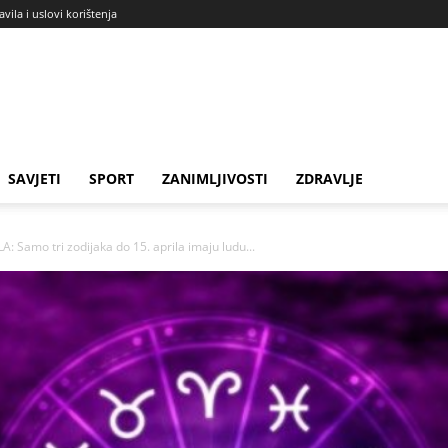
avila i uslovi korištenja
SAVJETI
SPORT
ZANIMLJIVOSTI
ZDRAVLJE
Samo tri zodijaka do 15. aprila imaju ludu...