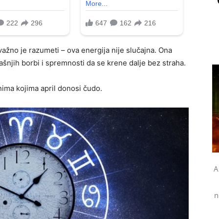
 važno je razumeti – ova energija nije slučajna. Ona
ašnjih borbi i spremnosti da se krene dalje bez straha.
nima kojima april donosi čudo.
A
n