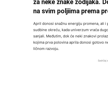
za neke znake zodijaka. Do
na svim poljiima prema pr
April donosi snažnu energiju promena, ali i 
sudbine okreću, kada univerzum vraća dugo
sanjali. Međutim, dok će neki znakovi prolaz
kojima prva polovina aprila donosi gotovo ne
ličnom razvoju.
Sadržaj 