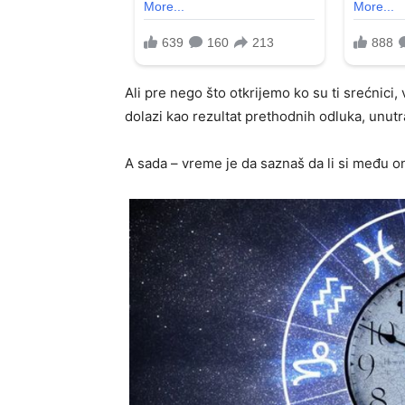
Ali pre nego što otkrijemo ko su ti srećnici,
dolazi kao rezultat prethodnih odluka, unutr
A sada – vreme je da saznaš da li si među o