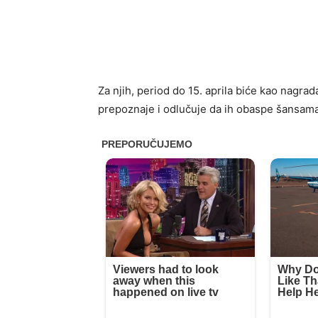
Za njih, period do 15. aprila biće kao nagra
prepoznaje i odlučuje da ih obaspe šansama