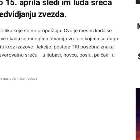
 15. aprila sledi im luda sreća
edvidjanju zvezda.
prilika koje se ne propuštaju. Ovo je mesec kada se
ve i kada se mnogima otvaraju vrata o kojima su dugo
iti kroz izazove i lekcije, postoje TRI posebna znaka
verovatnu sreću – u ljubavi, novcu, poslu, pa čak i u
se nastavlja nakon oglasa