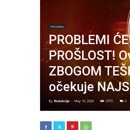
Horoskop
PROBLEMI ĆE
PROŠLOST! Ov
ZBOGOM TEŠKI
očekuje NAJS
By
Redakcija
-
May 19, 2026
2373
0