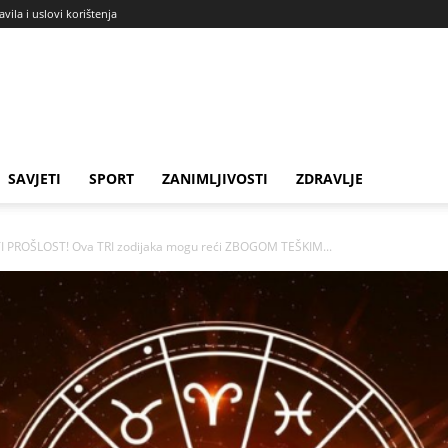
avila i uslovi korištenja
SAVJETI
SPORT
ZANIMLJIVOSTI
ZDRAVLJE
PROŠLOST! Ova TRI zodijaka mogu reći ZBOGOM TEŠKIM...