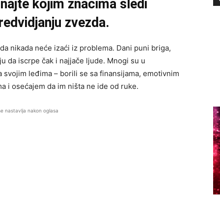
znajte kojim znacima sledi
redvidjanju zvezda.
da nikada neće izaći iz problema. Dani puni briga,
u da iscrpe čak i najjače ljude. Mnogi su u
svojim leđima – borili se sa finansijama, emotivnim
ma i osećajem da im ništa ne ide od ruke.
se nastavlja nakon oglasa