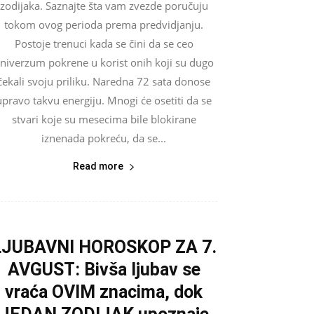
zodijaka. Saznajte šta vam zvezde poručuju
tokom ovog perioda prema predvidjanju.
Postoje trenuci kada se čini da se ceo
niverzum pokrene u korist onih koji su dugo
čekali svoju priliku. Naredna 72 sata donose
upravo takvu energiju. Mnogi će osetiti da se
stvari koje su mesecima bile blokirane
iznenada pokreću, da se...
Read more
LJUBAVNI HOROSKOP ZA 7.
AVGUST: Bivša ljubav se
vraća OVIM znacima, dok