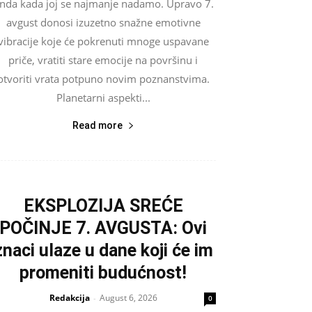
nda kada joj se najmanje nadamo. Upravo 7.
avgust donosi izuzetno snažne emotivne
vibracije koje će pokrenuti mnoge uspavane
priče, vratiti stare emocije na površinu i
otvoriti vrata potpuno novim poznanstvima.
Planetarni aspekti...
Read more
EKSPLOZIJA SREĆE
POČINJE 7. AVGUSTA: Ovi
znaci ulaze u dane koji će im
promeniti budućnost!
Redakcija
August 6, 2026
-
0