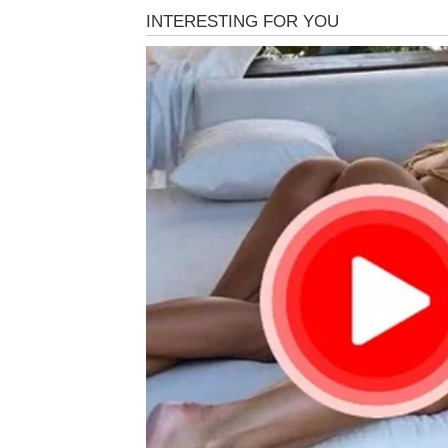
Planete konačno donose energiju koja će Bik
polako ostaje iza njih. Problemi koji su me
neverovatnom brzinom.
Finansijski preporod
Bikove očekuje veliki preokret kada je nova
dobiti priliku koju dugo čekaju. Nekima stiž
izvor zarade.
Ono što je najvažnije jeste činjenica da će 
neće živeti u strahu od računa, dugova i nei
Mnogi Bikovi će sebi moći da priušte nešto š
životni pravac.
Ljubav donosi mir