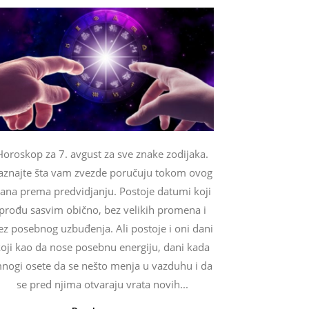
Horoskop za 7. avgust za sve znake zodijaka.
aznajte šta vam zvezde poručuju tokom ovog
ana prema predvidjanju. Postoje datumi koji
prođu sasvim obično, bez velikih promena i
ez posebnog uzbuđenja. Ali postoje i oni dani
oji kao da nose posebnu energiju, dani kada
nogi osete da se nešto menja u vazduhu i da
se pred njima otvaraju vrata novih...