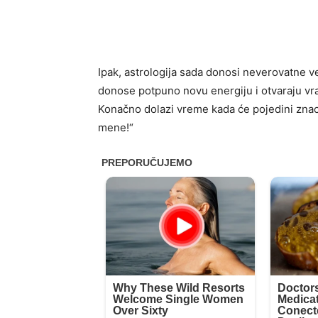
Ipak, astrologija sada donosi neverovatne ve
donose potpuno novu energiju i otvaraju vr
Konačno dolazi vreme kada će pojedini znaci
mene!“