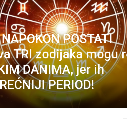
 NAPOKON POSTATI
a TRI zodijaka mogu r
M DANIMA, jer ih
REĆNIJI PERIOD!