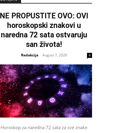
NE PROPUSTITE OVO: OVI
horoskopski znakovi u
naredna 72 sata ostvaruju
san života!
Redakcija
August 7, 2026
-
0
Horoskop za naredna 72 sata za sve znake