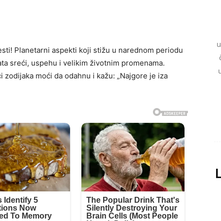
u
sti! Planetarni aspekti koji stižu u narednom periodu
ata sreći, uspehu i velikim životnim promenama.
 zodijaka moći da odahnu i kažu: „Najgore je iza