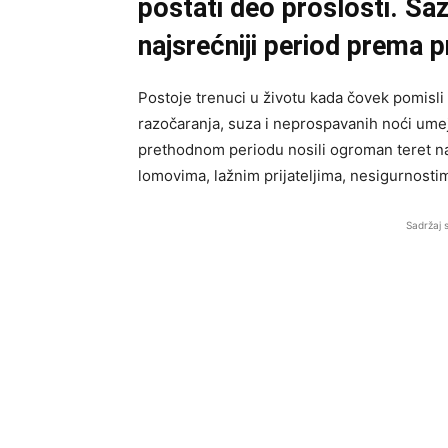
postati deo prošlosti. Sa
najsrećniji period prema p
Postoje trenuci u životu kada čovek pomisli 
razočaranja, suza i neprospavanih noći umej
prethodnom periodu nosili ogroman teret na 
lomovima, lažnim prijateljima, nesigurnosti
Sadržaj 