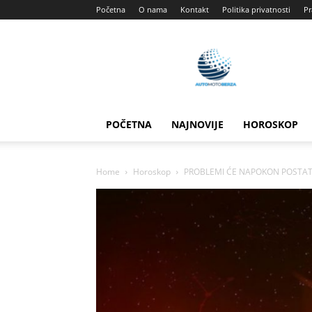
Početna
O nama
Kontakt
Politika privatnosti
Pr
Automotoberza
POČETNA
NAJNOVIJE
HOROSKOP
Home
Horoskop
PROBLEMI ĆE NAPOKON POSTATI 