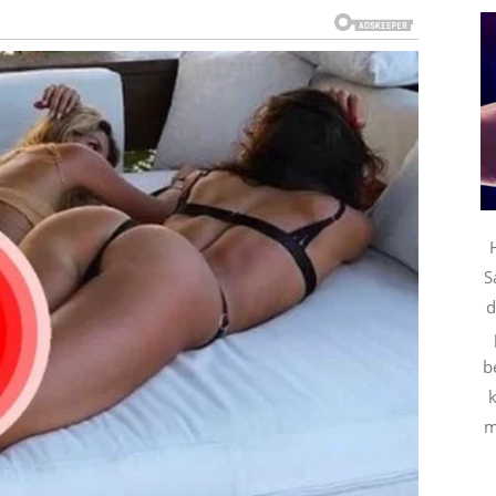
ovima vratiti osmeh na lice. Sve ono što ih je mučilo
secima delovali nerešivo počeće da se rešavaju gotovo
c u pitanju. Mnogi pripadnici ovog znaka konačno će
e bolji posao, nekima povišica, a nekima potpuno novi
S
d
Bik prvi put posle dugo vremena osetiti sigurnost. Više
zvesnosti.
b
k
to su dugo želeli, a neki će čak krenuti u potpuno novi
m