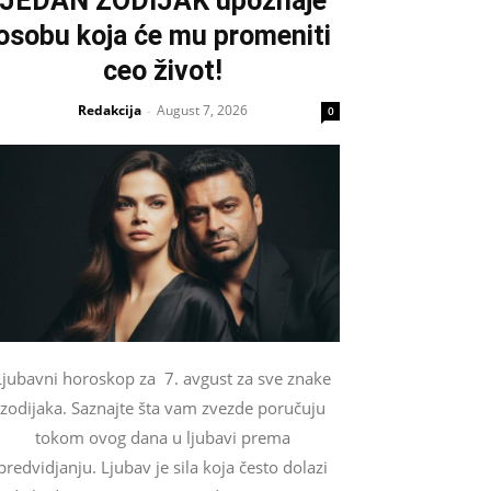
JEDAN ZODIJAK upoznaje
osobu koja će mu promeniti
ceo život!
Redakcija
August 7, 2026
-
0
Ljubavni horoskop za 7. avgust za sve znake
zodijaka. Saznajte šta vam zvezde poručuju
tokom ovog dana u ljubavi prema
predvidjanju. Ljubav je sila koja često dolazi