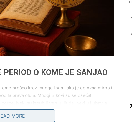
o
E PERIOD O KOME JE SANJAO
 vreme prošao kroz mnogo toga. Iako je delovao mirno i
odila prava oluja. Mnogi Bikovi su se osećali
borbe. Neki su izgubili veru u ljude, neki u ljubav, a
READ MORE
.