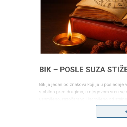
BIK – POSLE SUZA STIŽ
Bik je jedan od znakova koji je u poslednje
stabilno pred drugima, u njegovom srcu se v
usamljeno, razočarano i iscrpljeno od stalne 
neki čak i u sebe.
Međutim, univerzum sada menja pravila igre