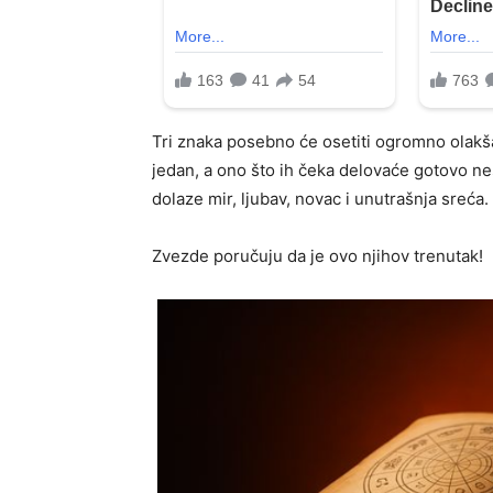
Tri znaka posebno će osetiti ogromno olakš
jedan, a ono što ih čeka delovaće gotovo ne
dolaze mir, ljubav, novac i unutrašnja sreća.
Zvezde poručuju da je ovo njihov trenutak!