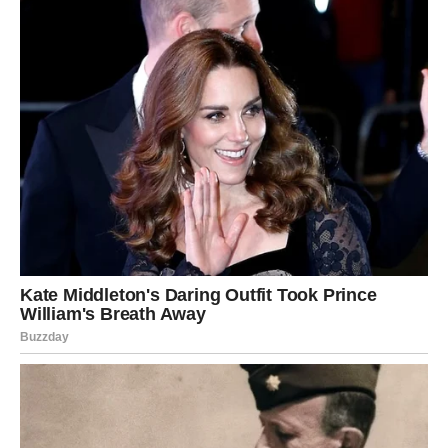
Partner će primetiti vašu promenu i uzvratiti još većom
pažnjom. Oni koji su bili udaljeni ponovo će pronaći
zajednički jezik.
Slobodne Device mogle bi upoznati osobu koja će ih
osvojiti inteligencijom i smirenošću. Upravo ono što ste
dugo tražili sada dolazi u vaš život.
Nemojte odbijati pozive za druženje jer se upravo tamo
krije prilika za sudbinski susret.
Vaga
Vagama zvezde danas donose ljubavnu harmoniju. Posle
perioda nesigurnosti konačno dolazi osećaj mira.