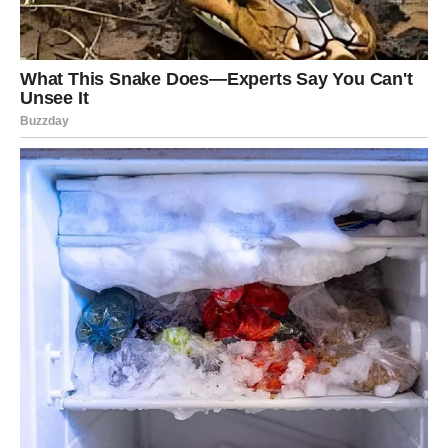
Jarac
Jarčevi konačno skidaju emocionalni oklop koji su dugo
nosili.
Partner će primetiti vašu nežniju stranu, što će dodatno
produbiti odnos.
Slobodni Jarčevi mogli bi upoznati osobu koja će ih
osvojiti iskrenošću. Neće biti velikih obećanja, ali će
postojati nešto mnogo vrednije – poverenje.
Jedna poruka pred kraj dana mogla bi vam potpuno
promeniti raspoloženje.
Vodolija