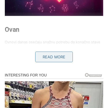
Ovan
Ovnovi danas osećaju snažnu potrebu da konačno stave
tačku na neizvesnost. Ako ste već neko vreme u odnosu
koji vas iscrpljuje, 7. jul donosi razgovor koji može
READ MORE
promeniti sve. Partner će pokazati emocije koje do sada
možda nije umeo da izrazi, a vi ćete shvatiti da iza
njegovog ponašanja postoji mnogo više nego što ste
mislili.
Slobodni Ovnovi mogli bi sasvim slučajno upoznati osobu
koja će ih osvojiti iskrenošću i neposrednošću. Ovo neće
biti prolazna simpatija. Već prvi razgovor može probuditi