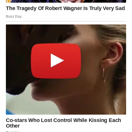
Ako ste u vezi, partner će vas prijatno iznenaditi pažnjom
ili gestom koja će vas podsetiti zbog čega ste se zaljubili.
Slobodni Rakovi mogli bi upoznati osobu koja nosi
energiju kakvu dugo nisu sreli. Od samog početka
postojaće osećaj bliskosti i poverenja.
Neki Rakovi danas će dobiti priliku za pomirenje sa
osobom koja nikada nije prestala da ih voli.
Lav
Lavovima 7. jul donosi veliku ljubavnu prekretnicu. Više
nema prostora za igre i neizvesnost. Sve će postati
mnogo jasnije.