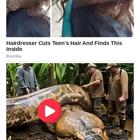
Partner će vas iznenaditi podrškom i razumevanjem, dok
će slobodni Strelčevi imati veoma zanimljiv susret tokom
putovanja ili izlaska.
Veče donosi mnogo romantike i mogućnost da se dogodi
nešto što ćete dugo prepričavati.