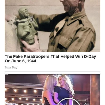
Partner će želeti da provodi više vremena sa vama, a
mnogi će rešiti stare nesporazume koji su stvarali tenziju.
Slobodne Vage mogle bi dobiti pažnju osobe koja ih već
dugo posmatra izdaleka. Ovo poznanstvo ima potencijal
da preraste u ozbiljnu vezu.
Ne plašite se da pokažete osećanja. Danas će upravo
iskrenost otvoriti vrata sreće.
Škorpija
Pred Škorpijama je jedan od najintenzivnijih ljubavnih
dana ovog meseca.
Emocije će biti snažne, ali i vrlo iskrene. Ako postoji
osoba koju ne možete da zaboravite, upravo danas može