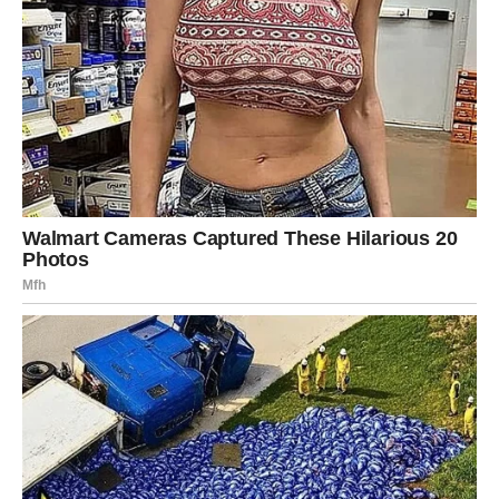
osećaj kao da se poznajete godinama.
Veče donosi mogućnost neočekivane poruke koja vraća
osmeh na lice. Neko ko vam je nekada mnogo značio
mogao bi ponovo pokušati da pronađe put do vašeg srca.
Bik
Bikovi danas konačno osećaju da ljubav počinje da im
uzvraća istom merom. Ako ste dugo ulagali u odnos koji
nije davao rezultate, sada dolazi trenutak kada će partner
pokazati koliko mu značite.
Mnogi zauzeti Bikovi danas će razgovarati o zajedničkoj
budućnosti. Neki će praviti planove za zajednički život,
dok će drugi razgovarati o proširenju porodice ili velikim
promenama koje će ih još više povezati.