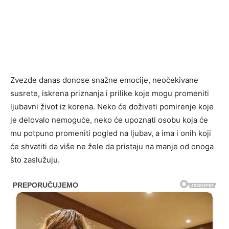
Zvezde danas donose snažne emocije, neočekivane
susrete, iskrena priznanja i prilike koje mogu promeniti
ljubavni život iz korena. Neko će doživeti pomirenje koje
je delovalo nemoguće, neko će upoznati osobu koja će
mu potpuno promeniti pogled na ljubav, a ima i onih koji
će shvatiti da više ne žele da pristaju na manje od onoga
što zaslužuju.