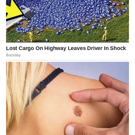
Slobodni Bikovi privlače pažnju gde god se pojave. Jedna
osoba već neko vreme pokušava da vam se približi, ali
nije imala dovoljno hrabrosti. Danas bi upravo ona mogla
napraviti prvi korak.
Emocije koje ćete danas doživeti dugo ćete pamtiti jer
ćete konačno osetiti sigurnost za kojom ste tragali.
Blizanci
Pred Blizancima je dan pun iznenađenja. Ljubav danas
dolazi onda kada je najmanje očekujete. Ako ste mislili da
se ništa posebno neće dogoditi, zvezde imaju potpuno
drugačiji plan.
Jedna poruka, slučajan susret ili poziv mogli bi potpuno