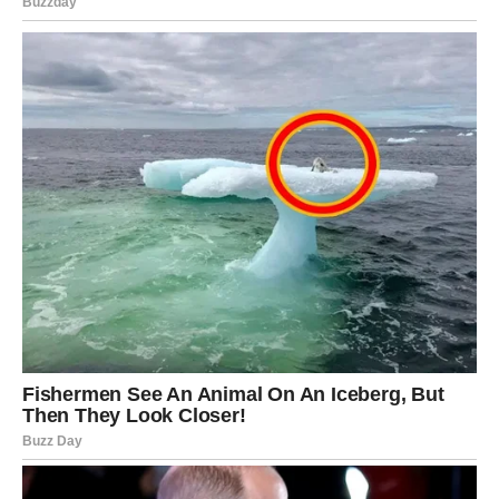
Ako ste čekali da partner donese važnu odluku, upravo
danas biste mogli dobiti odgovor koji će promeniti vaše
planove.
Slobodni Lavovi privlače pažnju harizmom i osmehom.
Moguće je novo poznanstvo sa osobom koja dolazi iz
drugog grada ili preko poslovnih obaveza.
Posebno će biti naglašena romantika u večernjim satima.
Jedan razgovor mogao bi prerasti u nešto mnogo
ozbiljnije nego što ste očekivali.
Devica
Device danas prestaju da analiziraju svaki detalj i
konačno dopuštaju emocijama da vode glavnu reč.