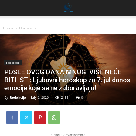
Home
Horoskop
Horoskop
POSLE OVOG DANA MNOGI VIŠE NEĆE
BITI ISTI: Ljubavni horoskop za 7. jul donosi
emocije koje se ne zaboravljaju!
By
Redakcija
-
July 6, 2026
2499
0
Oglasi - Advertisement