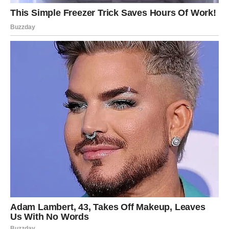
Vodolije danas očekuje mnogo uzbuđenja. Ljubavni život
dobija potpuno novi pravac.
Ako ste u vezi, partner će vas prijatno iznenaditi planom
koji će vas oboje usrećiti.
Slobodne Vodolije imaju velike šanse da upoznaju osobu
koja će ih inspirisati i intelektualno i emotivno.
Nemojte danas odbijati spontane pozive jer upravo oni
vode ka najlepšim trenucima.
Ribe
Ribe danas osećaju da se ostvaruje ono o čemu su dugo
maštale.