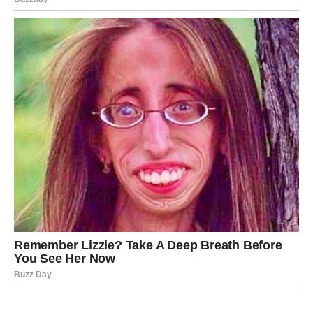
Partner pokazuje nežnost, razumevanje i ljubav kakvu ste
priželjkivali.
Slobodne Ribe mogle bi upoznati osobu sa kojom će
odmah osetiti posebnu povezanost. Mnogi će imati
osećaj kao da je sudbina umešala prste.
Posebno je naglašena mogućnost početka veze koja će
trajati mnogo duže nego što sada možete da zamislite.
Veče donosi emotivne trenutke koji će ostati zauvek u
sećanju.