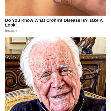
promeniti tok dana. Posebno su naglašena poznanstva
preko prijatelja ili društvenih mreža.
Zauzeti Blizanci rešavaju nesporazume koji su ih mučili
prethodnih dana. Partner će pokazati mnogo više
razumevanja nego što ste očekivali, a iskren razgovor
doneće veliko olakšanje.
Nemojte danas skrivati osećanja. Iskrenost će biti vaše
najjače oružje.
Rak
Za Rakove je ovo jedan od emotivno najlepših dana u
poslednje vreme. Srce vam govori jedno, razum drugo, ali
danas ćete shvatiti da je vreme da poslušate ono što
zaista osećate.