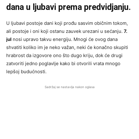
dana u ljubavi prema predvidjanju.
U ljubavi postoje dani koji prođu sasvim običnim tokom,
ali postoje i oni koji ostanu zauvek urezani u sećanju.
7.
jul
nosi upravo takvu energiju. Mnogi će ovog dana
shvatiti koliko im je neko važan, neki će konačno skupiti
hrabrost da izgovore ono što dugo kriju, dok će drugi
zatvoriti jedno poglavlje kako bi otvorili vrata mnogo
lepšoj budućnosti.
Sadržaj se nastavlja nakon oglasa