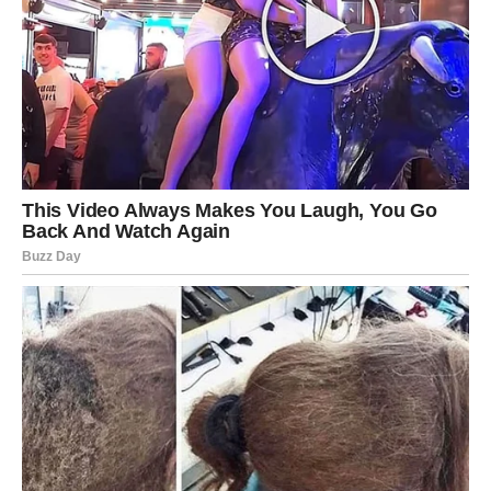
doći do neočekivanog kontakta.
Zauzete Škorpije prolaze kroz važan razgovor koji će
učvrstiti odnos. Sve ono što je bilo prećutano konačno
izlazi na videlo.
Slobodne Škorpije mogu upoznati nekoga ko će ih
potpuno osvojiti svojom energijom. Ovo neće biti obična
simpatija već početak nečega mnogo ozbiljnijeg.
Strelac
Strelčevi danas shvataju da prava ljubav dolazi onda kada
prestanemo da je jurimo.
Ako ste dugo bili razočarani, univerzum vam danas šalje
novu priliku.