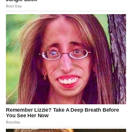
Oni koji su mislili da je zauvek kraj mogli bi da dobiju
drugu šansu za ljubav. I ne samo to – ovo pomirenje može
prerasti u veoma ozbiljan odnos.
Ali ljubav nije jedino što dolazi.
Škorpiji stižu i velike pare. Poslovne prilike koje su dugo
bile blokirane konačno se pokreću. Neko će dobiti priliku
za dodatni posao, neko veliki projekat, dok će pojedine
Škorpije iznenaditi novac koji dolazi kroz nešto što su
gotovo zaboravili.
Mogući su dobici, nasledstvo, vraćanje dugova ili ponuda
koja menja finansijsku situaciju iz korena. Posle perioda
kada su brinule o svakom dinaru, Škorpije ulaze u mnogo
stabilniju fazu.