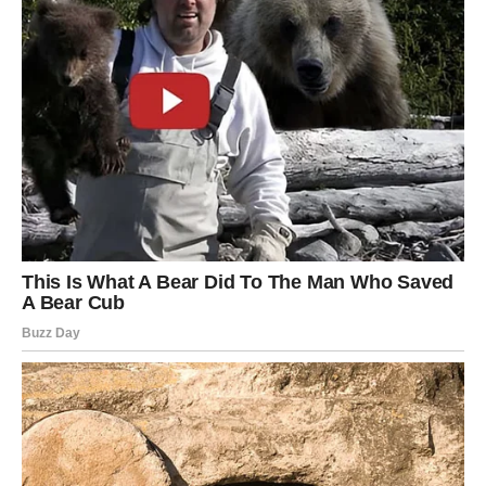
USPEHA I SREĆE
Jarac je dugo nosio teret na svojim leđima. Mnogi su od
njega očekivali da bude jak, stabilan i da rešava tuđe
probleme, dok je u sebi vodio najveće bitke. Iako retko
pokazuje emocije, Jarac je u prethodnom periodu
prolazio kroz ogroman unutrašnji haos.
Bilo je trenutaka kada je mislio da mu ništa ne ide od
ruke. Planovi su se rušili, ljubavne situacije komplikovale,
a finansijski problemi stvarali dodatni pritisak. Mnogi
Jarčevi su se osećali usamljeno čak i kada su bili
okruženi ljudima.
Ali upravo sada dolazi njihov trenutak.
Sudbina Jarcu sprema ogromnu nagradu za sve što je