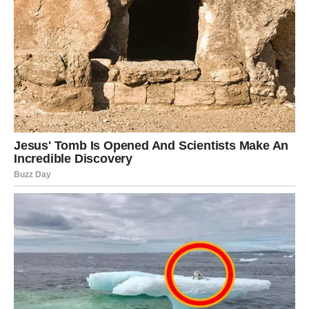
izdržao. Prvo dolazi veliko olakšanje na finansijskom
planu. Posao koji je dugo stagnirao počinje da donosi
rezultate. Jarčevi će konačno videti konkretan napredak i
novac koji su pošteno zaslužili.
Mnogi pripadnici ovog znaka dobiće priliku da započnu
nešto novo. To može biti privatni posao, saradnja sa
veoma uticajnom osobom ili projekat koji će im otvoriti
vrata uspeha.
Novac koji dolazi Jarcu neće biti prolazan. Naprotiv, ovo
je početak mnogo stabilnijeg i bogatijeg perioda života.
Jarac će prvi put posle dugo vremena moći da odahne.
Na ljubavnom planu takođe dolaze ogromne promene.
Osoba koja je dugo bila hladna ili udaljena počeće da