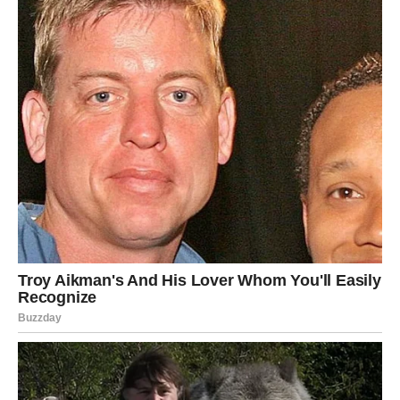
Ovaj znak će konačno shvatiti da nije slučajno prolazio
kroz težak period. Sve je bilo priprema za životnu
transformaciju.
JARAC – OD NAJTEŽEG
PERIODA DO OGROMNOG