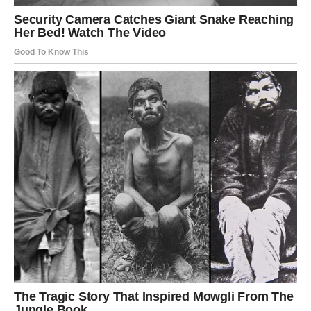
Mnogi pripadnici ovog znaka osećali su da daju
maksimum ljudima koji ih nisu razumeli. Posebno su
patile Škorpije koje su volele iskreno, ali zauzvrat
dobijale hladnoću, nepoštovanje ili udaljavanje.
Ipak, sudbina sada vraća ono što je nepravedno oduzeto.
Veliko pomirenje dolazi u život Škorpije. Osoba iz
prošlosti, koja je ostavila ogromnu prazninu, ponovo će
se pojaviti. Ali ovoga puta situacija će biti potpuno
drugačija. Mnogo toga će biti jasnije, iskrenije i zrelije.
Škorpija će konačno čuti reči koje je dugo čekala.
Izvinjenje, priznanje emocija i želja za novim početkom
potpuno će promeniti tok događaja. Mnogi pripadnici
ovog znaka biće šokirani koliko će se brzo neke stvari
odigrati.