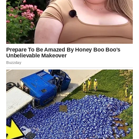
šansu.
Ono što je posebno zanimljivo jeste činjenica da će Rak
prvi put posle dugo vremena osetiti da ne mora da se bori
za nečiju pažnju. Ljubav koja dolazi biće iskrena, jaka i
sudbinska.
Rakovi koji su sami mogli bi veoma uskoro upoznati
osobu preko posla, prijatelja ili potpuno slučajno. Taj
susret menja sve. Od samog početka postojaće
neverovatna energija i osećaj kao da se poznaju čitav
život.
Pored ljubavi, Rakovima stiže i veliki finansijski napredak.
Novac koji su dugo čekali konačno dolazi. Mnogi
pripadnici ovog znaka dobiće poslovnu ponudu koja se
ne odbija. Nekima sledi povećanje plate, a nekima čak