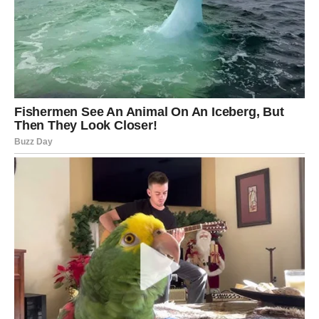
pokazuje emocije. Jarac će konačno dobiti dokaz da
nekome zaista znači. Za slobodne Jarčeve postoji velika
mogućnost ulaska u vezu koja veoma brzo može postati
ozbiljna.
Posebno je naglašeno pomirenje kod Jarčeva koji još
uvek nisu zaboravili bivšu ljubav. Sudbina će ih spojiti
onda kada se najmanje budu nadali.
Ono što Jarca najviše iznenađuje jeste činjenica da će
sve početi da dolazi gotovo odjednom – i ljubav i novac i
srećne okolnosti. Posle dugog perioda borbe, konačno
dolazi vreme kada više neće morati da strepi za
budućnost.