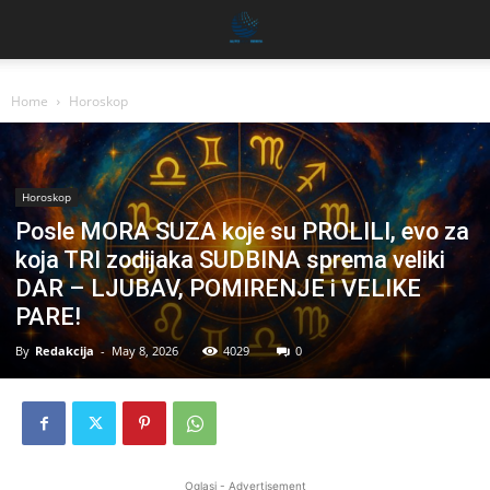
Home
Horoskop
Horoskop
Posle MORA SUZA koje su PROLILI, evo za
koja TRI zodijaka SUDBINA sprema veliki
DAR – LJUBAV, POMIRENJE i VELIKE
PARE!
By
Redakcija
-
May 8, 2026
4029
0
Oglasi - Advertisement