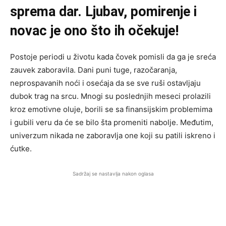
sprema dar. Ljubav, pomirenje i
novac je ono što ih očekuje!
Postoje periodi u životu kada čovek pomisli da ga je sreća
zauvek zaboravila. Dani puni tuge, razočaranja,
neprospavanih noći i osećaja da se sve ruši ostavljaju
dubok trag na srcu. Mnogi su poslednjih meseci prolazili
kroz emotivne oluje, borili se sa finansijskim problemima
i gubili veru da će se bilo šta promeniti nabolje. Međutim,
univerzum nikada ne zaboravlja one koji su patili iskreno i
ćutke.
Sadržaj se nastavlja nakon oglasa