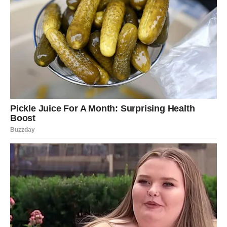
tuga. Ljubavne rane koje su nosili dugo nisu zarastale, a
pojedini su izgubili veru da će ikada više moći nekome
potpuno da veruju.
Bilo je izdaja, razočaranja i trenutaka kada je Rak davao
celu svoju dušu nekome ko to nije umeo da ceni. Upravo
zato je ovaj znak često plakao kada ga niko ne vidi. Noći
provedene u razmišljanju i analiziranju prošlosti ostavile
su trag na njegovom srcu.
Ali sada dolazi trenutak kada se sve menja.
Sudbina Rakovima sprema neverovatan emotivni
preokret. U njihov život ulazi osoba koja donosi mir,
sigurnost i osećaj pripadnosti. Za mnoge Rakove to će biti
povratak stare ljubavi koja je shvatila koliko je pogrešila.
Osoba koja ih je nekada izgubila sada će želeti novu