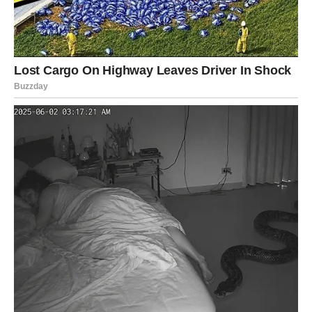
potpuno novi posao koji donosi mnogo bolju zaradu.
Ono što je najvažnije jeste da Rak konačno izlazi iz
perioda tuge. Posle svih suza koje je prolio, univerzum
mu vraća veru u život.
ŠKORPIJA – POMIRENJE KOJE
MENJA SVE I NOVAC KAKAV
NIJE OČEKIVALA
Škorpija je znak koji retko pokazuje koliko pati. Kada joj je
teško, ona se povlači u sebe i ćuti. Ali poslednji period za
mnoge Škorpije bio je izuzetno bolan. Emotivni slomovi,
prekidi, izdaje i osećaj usamljenosti potpuno su ih
iscrpeli.