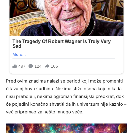
Pred ovim znacima nalazi se period koji može promeniti
čitavu njihovu sudbinu. Nekima stiže osoba koju nikada
nisu preboleli, nekima ogroman finansijski preokret, dok
će pojedini konačno shvatiti da ih univerzum nije kaznio –
već pripremao za nešto mnogo veće.