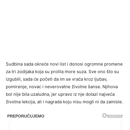
Sudbina sada okreće novi list i donosi ogromne promene
za tri zodijaka koja su prolila more suza. Sve ono što su
izgubili, sada će početi da im se vraća kroz ljubav,
pomirenje, novac i neverovatne životne šanse. Njihova
bol nije bila uzaludna, jer upravo iz nje dolazi najveća
životna lekcija, ali i nagrada koju nisu mogli ni da zamisle.