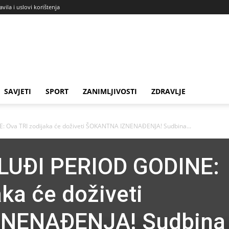
avila i uslovi korištenja
SAVJETI
SPORT
ZANIMLJIVOSTI
ZDRAVLJE
 Ova TRI zodijaka će doživeti ŠOKANTNA IZNENAĐENJA! Sudbina...
LUĐI PERIOD GODINE:
ka će doživeti
NENAĐENJA! Sudbina