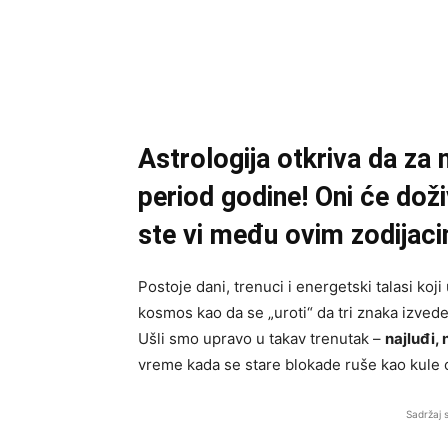
Astrologija otkriva da za 
period godine! Oni će doži
ste vi među ovim zodijac
Postoje dani, trenuci i energetski talasi koji
kosmos kao da se „uroti“ da tri znaka izved
Ušli smo upravo u takav trenutak –
najluđi, 
vreme kada se stare blokade ruše kao kule o
Sadržaj 