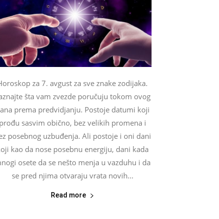
Horoskop za 7. avgust za sve znake zodijaka.
aznajte šta vam zvezde poručuju tokom ovog
ana prema predvidjanju. Postoje datumi koji
prođu sasvim obično, bez velikih promena i
ez posebnog uzbuđenja. Ali postoje i oni dani
oji kao da nose posebnu energiju, dani kada
nogi osete da se nešto menja u vazduhu i da
se pred njima otvaraju vrata novih...
Read more