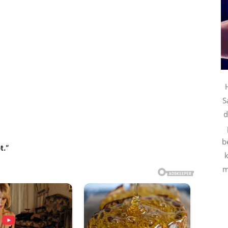
S
d
b
t.“
k
m