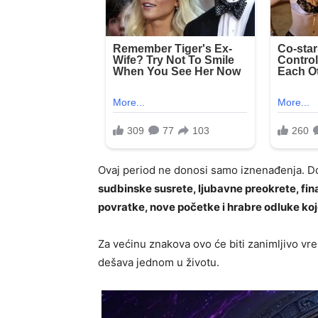
Ovaj period ne donosi samo iznenađenja. 
sudbinske susrete, ljubavne preokrete, fin
povratke, nove početke i hrabre odluke ko
Za većinu znakova ovo će biti zanimljivo vre
dešava jednom u životu.