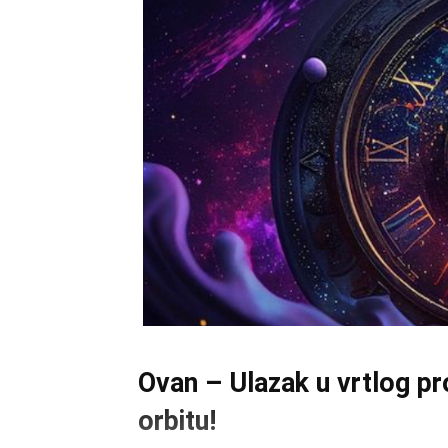
Ovan – Ulazak u vrtlog pr
orbitu!