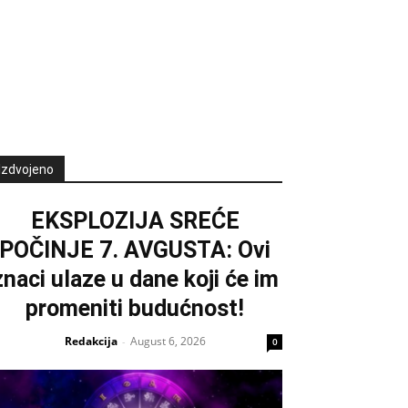
Izdvojeno
EKSPLOZIJA SREĆE
POČINJE 7. AVGUSTA: Ovi
znaci ulaze u dane koji će im
promeniti budućnost!
Redakcija
August 6, 2026
-
0