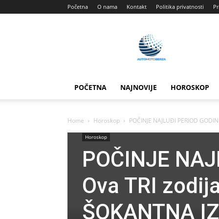
Početna
O nama
Kontakt
Politika privatnosti
Pr
Automotoberza
POČETNA
NAJNOVIJE
HOROSKOP
Home
Horoskop
POČINJE NAJLUĐI PERIOD GODINE:
Horoskop
POČINJE NAJ
Ova TRI zodija
ŠOKANTNA IZ