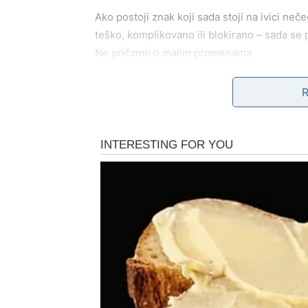
Ako postoji znak koji sada stoji na ivici ne
teško, komplikovano ili blokirano – sada se
Ne pričamo o malim promenama.
Pričamo o promenama koje
preokreću ceo 
Šokantna iznenađenja koja sle
1. Ljubavni obrt koji menja sve
Neko iz prošlosti ili neko potpuno nov – ali
To nije obična poruka, običan susret ili obi
To je
onaj momenat kada srce zatreperi ka
Ovan će biti šokiran time koliko snažno i b
2. Poslovni zaokret od 180 stepeni
Ovan menja planove, pravce, ljude oko sebe
I što je najluđe – sve mu ide u korist.