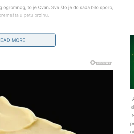
čeg ogromnog, to je Ovan. Sve što je do sada bilo sporo,
 premešta u petu brzinu.
Ovnove svet
.
READ MORE
de Ovnu:
 dolazi u trenutku kada se Ovan najmanje nada.
čna emocija.
o da ga je neko pozvao imenom.
rzo emocije mogu da buknu.
s
N
.
pr
n