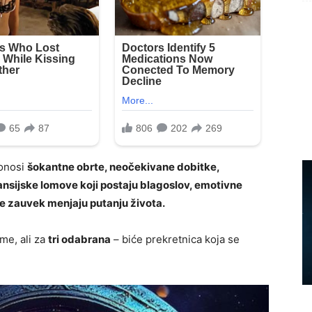
Donosi
šokantne obrte, neočekivane dobitke,
ansijske lomove koji postaju blagoslov, emotivne
je zauvek menjaju putanju života.
me, ali za
tri odabrana
– biće prekretnica koja se