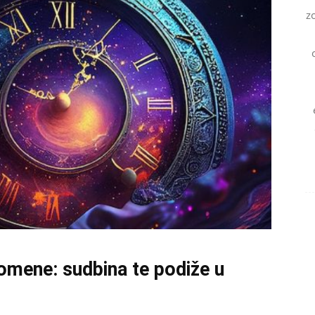
z
omene: sudbina te podiže u