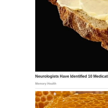
Ponuda, poziv, razgovor – dolazi nešto što 
Može čak da se desi i prelazak na poziciju k
3. Veliki izlazak iz stagnacije
Ako se Ovan osećao zaglavljeno, iscrpljeno i
razmotava neverovatnom brzinom.
To je kosmička nagrada za upornost, hrabros
4. Neočekivani novac ili finansijska šansa
Nije tipičan period za Ovnove kada se tiče n
– neki dodatni angažman,
– ponudu,
– nasumičnu sreću,
– završetak posla koji donosi veliku cifru,
– čak i pravne ili administrativne dobitke.
Zašto baš Ovan ulazi u najluđi 