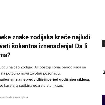
neke znake zodijaka kreće najluđi
veti šokantna iznenađenja! Da li
ima?
 utiču na ceo Zodijak. Ali postoji i onaj period kada se
e na potpuno novu životnu pozornicu.
najburniji, najnepredvidljiviji period godišnjeg ciklusa
,
d karata, a sudbina udara u sto i kaže:
se nastavlja nakon oglasa