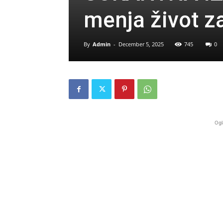
menja život z
By
Admin
-
December 5, 2025
745
0
Ogl