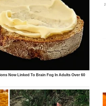
potpuno menja tok njegove karijere.
ž
oju je priželjkivao godinama.
li kao da ne vidi svetlo – sada sve kreće da se
t i snagu.
ovca, ali sada se otvara prostor kroz:
period godine?