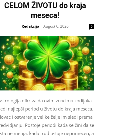
CELOM ŽIVOTU do kraja
meseca!
Redakcija
August 6, 2026
-
0
Astrologija otkriva da ovim znacima zodijaka
ledi najlepši period u životu do kraja meseca.
ovac i ostvarenje velike želje im sledi prema
edvidjanju. Postoje periodi kada se čini da se
išta ne menja, kada trud ostaje neprimećen, a