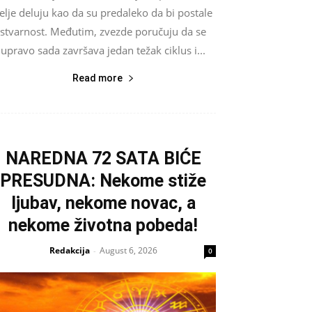
elje deluju kao da su predaleko da bi postale
stvarnost. Međutim, zvezde poručuju da se
upravo sada završava jedan težak ciklus i...
Read more
NAREDNA 72 SATA BIĆE
PRESUDNA: Nekome stiže
ljubav, nekome novac, a
nekome životna pobeda!
Redakcija
August 6, 2026
-
0