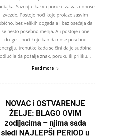
odiajka. Saznajte kakvu poruku za vas donose
zvezde. Postoje noći koje prolaze sasvim
obično, bez velikih događaja i bez osećaja da
se nešto posebno menja. Ali postoje i one
druge – noći koje kao da nose posebnu
energiju, trenutke kada se čini da je sudbina
odlučila da pošalje znak, poruku ili priliku...
Read more
NOVAC i OSTVARENJE
ŽELJE: BLAGO OVIM
zodijacima – njima sada
sledi NAJLEPŠI PERIOD u