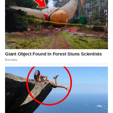
juri kroz život.
Šta se dešava Ovnu?
Ovo je trenutak kada Univerzum traži da Ovan donese
odluku koju već duže vreme odlaže. To može biti odluka
u vezi sa poslom, odnosom, selidbom, novim projektom ili
nečim što je emocionalno važno, ali komplikovano.
Ako je nešto tinjalo već mesecima, sada će buknuti. Ako
je nešto stajalo u mestu, sada kreće napred. A ako je
Ovan pokušavao da ignoriše problem, sada će on tražiti
da bude rešen.
Najvažnije: ovo nije odluka postavljena kao teret – ovo je
šansa za novi početak.
Ljubav