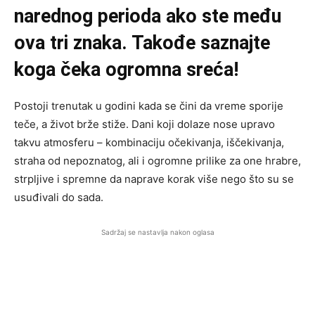
narednog perioda ako ste među
ova tri znaka. Takođe saznajte
koga čeka ogromna sreća!
Postoji trenutak u godini kada se čini da vreme sporije
teče, a život brže stiže. Dani koji dolaze nose upravo
takvu atmosferu – kombinaciju očekivanja, iščekivanja,
straha od nepoznatog, ali i ogromne prilike za one hrabre,
strpljive i spremne da naprave korak više nego što su se
usuđivali do sada.
Sadržaj se nastavlja nakon oglasa