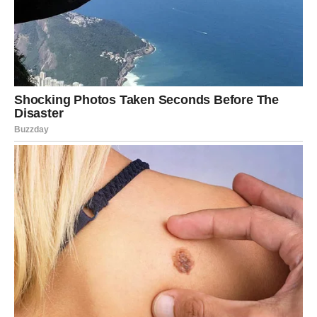
Ako je u vezi ili braku bilo nezadovoljstva, nedorečenosti
ili udaljavanja, Ovan sada mora da odluči:
– hoće li boriti za odnos,
– ili će pustiti ono što ne ispunjava srce.
A za slobodne Ovnove – pojaviće se osoba iz prošlosti ili
novi susret koji će ga naterati da se zapita:
„Da li sam
spreman da ponovo verujem?“
Ovo nije običan susret, ovo je karmički okidač.
Posao i finansije
Ovan oseća da je stigao do tačke gde nema više
kompromisa.
Posao koji ga ne zadovoljava biće napušten ili radikalno
promenjen.
Velika odluka vezana za finansije, investicije ili promenu