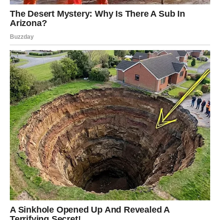
da predvidi šta tačno dolazi.
A ono što dolazi – dolazi iznenada, snažno i potpuno ruši
sve što je do juče izgledalo sigurno.
Šta se menja kod Lava?
Preokret može doći u vidu:
iznenadne prilike,
neočekivane vesti,
promene statusa,
šanse koja deluje kao čudo,