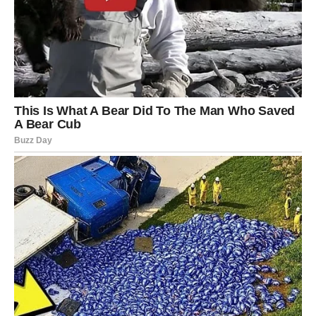
Ljubav – Rak postaje miljenik sudbine
Ako je bio povređen – sada mu stiže osoba koja mu vraća
veru u ljubav.
Ako je bio u emotivnoj neizvesnosti – sada stiže jasnoća.
Ako je čekao poruku, pomirenje ili priznanje – dolazi
upravo u periodu koji sledi.
Sreća je toliko jaka da će Rak bukvalno osetiti promenu u
vazduhu.
Novac i posao – neočekivani darovi
Rak može da očekuje:
novčani dobitak,