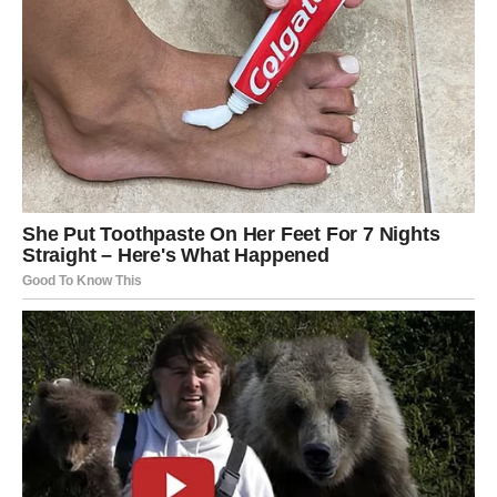
Ali Univerzum nikada ne zaboravlja one koji vole čisto,
daju iskreno i čuvaju druge čak i kada im je najteže.
I upravo zbog toga, sada – Rak postaje jedan od najvećih
dobitnika ovog ciklusa.
Talasi sreće stižu iz tri pravca
Emocije
– konačno olakšanje, smirenje i osećaj da se
stvari slažu baš onako kako Rak želi.
Materijalno
– priliv novca, poklon, nagrada ili
neočekivana ponuda koja stabilizuje Rakovu
svakodnevicu.
Sudbinski događaj
– nešto zbog čega će shvatiti da
ga Univerzum voli i štiti.