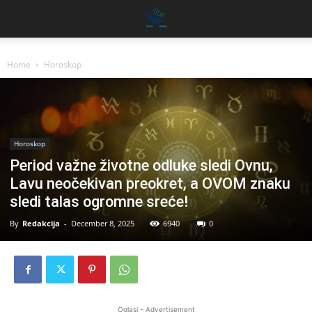
Home
Horoskop
Horoskop
Period važne životne odluke sledi Ovnu,
Lavu neočekivan preokret, a OVOM znaku
sledi talas ogromne sreće!
By
Redakcija
-
December 8, 2025
6940
0
Oglasi - Advertisement