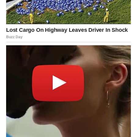
priliku za dodatnu zaradu,
završetak dugova,
neki vid blagolova kroz posao.
Ovo je vreme kada Rak shvata da napokon dolazi ono što
je servisirao godinama – rezultat, uspeh, potvrda.
Poruka Univerzuma Raku
Zaslužio si sve što dolazi.
Ovo nije slučajnost – ovo je nagrada za sve tvoje ćutljive
borbe.