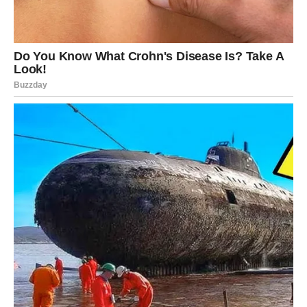
radnog okruženja postaje neophodna.
Zvezde obećavaju da će hrabri biti nagrađeni.
Poruka Univerzuma Ovnu
Sada si na raskrsnici, ali ne zato što si izgubljen – već
zato što si napokon spreman da biraš.
Tvoj izbor određuje tvoj novi životni pravac.
LAV – NEOČEKIVAN
PREOKRET KOJI MENJA SVE!
Ako je ikada postojao trenutak kada Lav treba da bude
spreman na neočekivano, to je sada.
Lav je već neko vreme osećao da se nešto „kuva“, da
energija oko njega pulsira jače nego inače, ali nije mogao