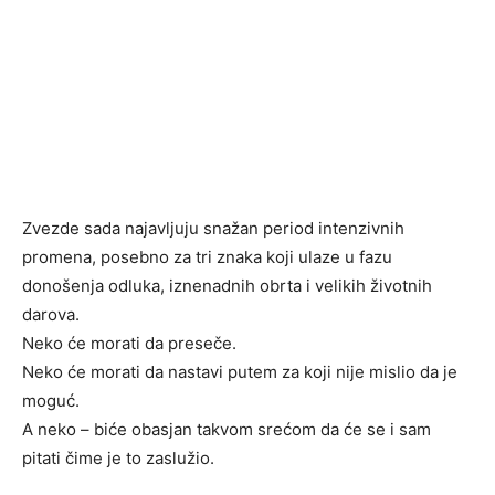
Zvezde sada najavljuju snažan period intenzivnih
promena, posebno za tri znaka koji ulaze u fazu
donošenja odluka, iznenadnih obrta i velikih životnih
darova.
Neko će morati da preseče.
Neko će morati da nastavi putem za koji nije mislio da je
moguć.
A neko – biće obasjan takvom srećom da će se i sam
pitati čime je to zaslužio.