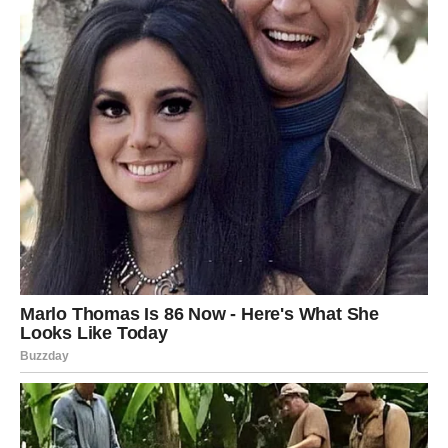
Preokret u poslu
Lav će dobiti:
– ponudu koju nije tražio,
– priliku koju nije video,
– pomoć od osobe od koje to nije očekivao.
Sve što je do sada bilo komplikovano – sada se rešava
jednim jedinim potezom.
Poruka Univerzuma Lavu
Sada ti stiže nešto što te iznenađuje, ali u isto vreme
oslobađa.
Ne plaši se vrtloga – on te nosi na bolje mesto.