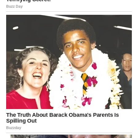
ili osobe koja ulazi u njegov život sa energijom koju
Lav odavno nije osetio.
Lav će biti zatečen – ali pozitivno.
Ovo nije lom, već obrt koji ga podiže na viši nivo života.
Ljubavni preokret
Lav ulazi u fazu strasti, susreta i emotivnog buđenja.
Mnogi Lavovi će shvatiti da ljubav dolazi onda kada je
najmanje očekuju – možda kroz poruku, poziv,
neočekivan susret na ulici, čak i povratak osobe za koju
su mislili da je prošlost.
Za zauzete Lavove: partner može da uradi nešto što Lav
dugo želi – priznanje, predlog, kompromis, žrtvu ili
iskrenu emocionalnu gestu.