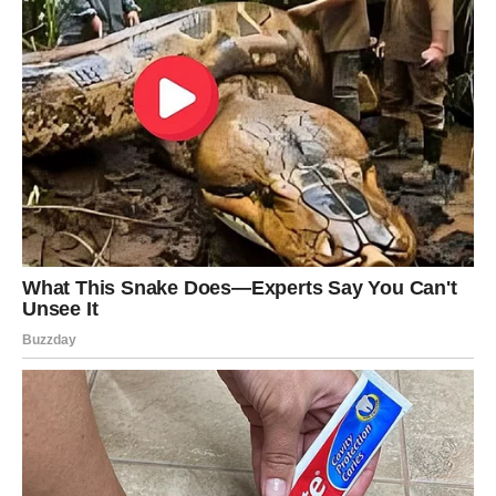
A OVOM ZNAKU SLEDI TALAS
OGROMNE SREĆE – RAK!
Rak ulazi u jedan od najblistavijih perioda u skorije
vreme.
Dugo je nosio teret, dugo je ćutao, dugo trpeo tiha
razočaranja, često verujući da sreća uvek nekako prođe
pored njega.