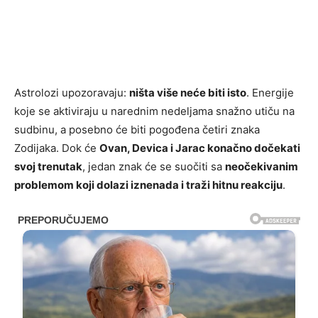
Astrolozi upozoravaju:
ništa više neće biti isto
. Energije
koje se aktiviraju u narednim nedeljama snažno utiču na
sudbinu, a posebno će biti pogođena četiri znaka
Zodijaka. Dok će
Ovan, Devica i Jarac konačno dočekati
svoj trenutak
, jedan znak će se suočiti sa
neočekivanim
problemom koji dolazi iznenada i traži hitnu reakciju
.