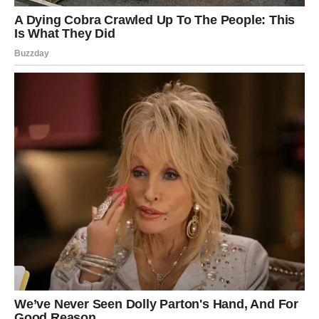
Saturn, vaš vladar, izlazi iz teških aspekata i donosi
olakšanje, stabilnost i uspeh
.
Karijera:
Jarčevi ulaze u
najuspešniju fazu u poslednjih
nekoliko godina
. Autoritet raste, reputacija jača, a trud
se konačno vidi.
Moguće su povišice, priznanja, pa čak i javna pohvala.
Ljubav:
Iako često delujete hladno, emocije sada dolaze u prvi
plan.
Za slobodne Jarčeve – osoba iz prošlosti može se
vratiti, ali ovog puta sa iskrenim namerama.
Za zauzete – odnos prelazi na viši nivo stabilnosti i
poverenja.