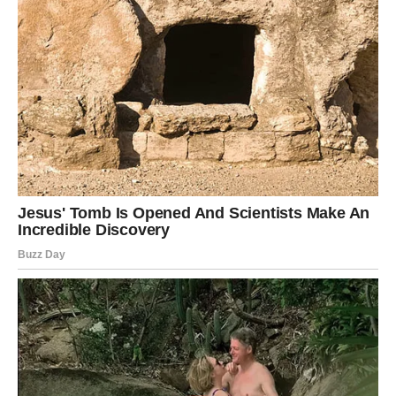
Ljubav:
Stari problemi se vraćaju. Ljubomora, nepoverenje ili
neraščišćeni odnosi mogu izazvati krizu.
Ako nešto niste rekli na vreme – sada izlazi na videlo.
Kako da prebrodite ovaj period?
Smirenost je ključ. Ne donosite nagle odluke, ne ulazite u
rasprave i
slušajte intuiciju
. Ovo je prolazna faza, ali
može biti poučna.