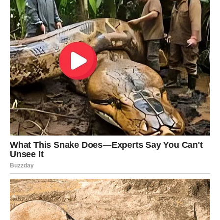
ŠKORPIJA
Dok neki slave, Škorpije ulaze u period koji zahteva
oprez, mudrost i samokontrolu
. Neočekivani problem
može doći iz pravca odakle se najmanje nadate.
Šta se dešava?
Pluton, vaša planeta, aktivira karmičke lekcije. To znači
suočavanje sa prošlim odlukama, nerešenim odnosima ili
tajnama koje izlaze na videlo.
Posao:
Mogući su konflikti sa autoritetima, greške koje izlaze
na površinu ili problemi u komunikaciji.
Važno je da ne reagujete impulsivno.