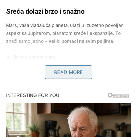
Sreća dolazi brzo i snažno
Mars, vaša vladajuća planeta, ulazi u izuzetno povoljan
aspekt sa Jupiterom, planetom sreće i ekspanzije. To
znači samo jedno –
veliki pomaci na svim poljima
.
Na poslovnom planu:
Očekujte
ponudu koja menja pravila igre
. Mnogi
READ MORE
Ovnovi će dobiti priliku da napreduju, promene posao
ili započnu nešto potpuno novo. Novac dolazi, ali ne
slučajno – već kao nagrada za trud koji ste uložili.
Na emotivnom planu:
Ako ste slobodni, sudbina vam sprema
susret koji će
vas ostaviti bez daha
. Osoba koju upoznajete ulazi u
vaš život iznenada, ali ostaje dugo.
Ako ste u vezi – dolazi period harmonije, strasti i