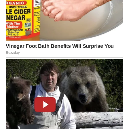
Sudbinski preokret
Merkur, vaša planeta, u savršenom je aspektu sa
Saturnom, što donosi stabilnost, sigurnost i dugoročne
rezultate.
Posao i novac:
Device ulaze u fazu
finansijskog oporavka i rasta
.
Dugovi se rešavaju, dolazi dodatni izvor prihoda, a
mnogi će konačno biti prepoznati i cenjeni na poslu.
Moguće je potpisivanje važnog ugovora ili dogovor
koji menja vašu budućnost.
Ljubav:
Oni koji su prošli kroz razočaranja sada ulaze u period
emocionalnog isceljenja
.
Nova ljubav dolazi tiho, ali duboko. Za zauzete Device