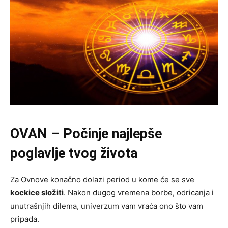
OVAN – Počinje najlepše
poglavlje tvog života
Za Ovnove konačno dolazi period u kome će se sve
kockice složiti
. Nakon dugog vremena borbe, odricanja i
unutrašnjih dilema, univerzum vam vraća ono što vam
pripada.