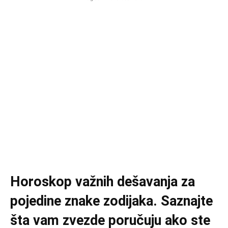
Horoskop važnih dešavanja za
pojedine znake zodijaka. Saznajte
šta vam zvezde poručuju ako ste