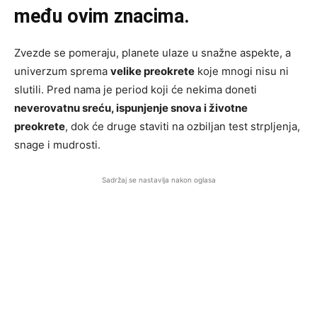
među ovim znacima.
Zvezde se pomeraju, planete ulaze u snažne aspekte, a
univerzum sprema
velike preokrete
koje mnogi nisu ni
slutili. Pred nama je period koji će nekima doneti
neverovatnu sreću, ispunjenje snova i životne
preokrete
, dok će druge staviti na ozbiljan test strpljenja,
snage i mudrosti.
Sadržaj se nastavlja nakon oglasa