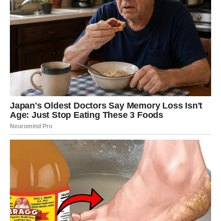
ozbiljnih odluka. Neki Ovnovi će se odlučiti na brak ili
zajednički život.
Poruka zvezda za Ovna
Ne sumnjajte u sebe. Ovo je trenutak kada treba
da
verujete svom instinktu
, jer vas on vodi direktno ka sreći.
DEVICA – Sve dolazi na svoje
mesto
Device su poznate po strpljenju, radu i analitičnosti, ali i
po tome da često
daju više nego što dobiju
. Upravo zato
zvezde sada odlučuju da vam nadoknade sve ono što vam
je dugo nedostajalo.