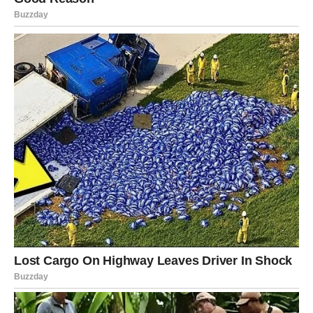
Poruka za Jarca
Ne bežite od sreće. Naučite da je prihvatite bez griže
savesti –
zaslužili ste je
.
OVAJ ZODIJAK ULAZI U
NEOČEKIVANI PROBLEM –