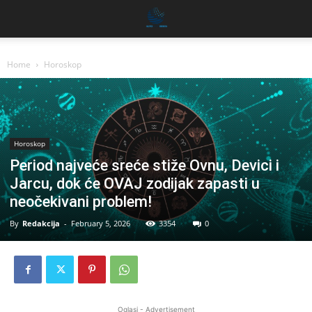
Home
Horoskop
Horoskop
Period najveće sreće stiže Ovnu, Devici i
Jarcu, dok će OVAJ zodijak zapasti u
neočekivani problem!
By
Redakcija
-
February 5, 2026
3354
0
Oglasi - Advertisement