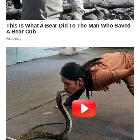
– rešavanje problema, iskreni razgovori i jačanje veze.
Zdravlje i unutrašnji mir
Veliki plus ovog perioda je i
psihička stabilnost
. Počinje
faza u kojoj se konačno osećate spokojno i zadovoljno
sobom.
JARAC – Sudbina nagrađuje tvoju
istrajnost
Jarčevi su dugo nosili teret odgovornosti, briga i
obaveza. Mnogi su mislili da je sreća zaobilazila ovaj
znak, ali to se sada
drastično menja
.
Velika životna nagrada