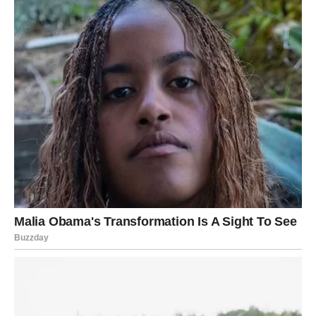
RIBE – Ostvarenje snova koje si dugo
nosio u srcu
Ribe su znak koji živi između stvarnosti i snova. Ti si
često osećao više nego što si mogao da objasniš, voleo
jače nego što si smeo, nadao se čak i kada su svi odustali.