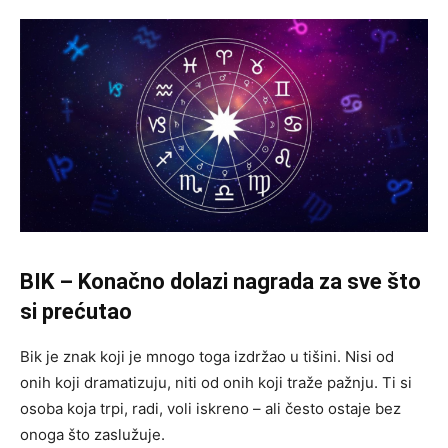
BIK – Konačno dolazi nagrada za sve što
si prećutao
Bik je znak koji je mnogo toga izdržao u tišini. Nisi od
onih koji dramatizuju, niti od onih koji traže pažnju. Ti si
osoba koja trpi, radi, voli iskreno – ali često ostaje bez
onoga što zaslužuje.