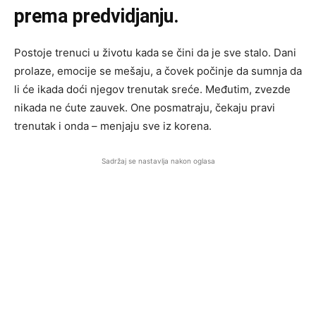
prema predvidjanju.
Postoje trenuci u životu kada se čini da je sve stalo. Dani
prolaze, emocije se mešaju, a čovek počinje da sumnja da
li će ikada doći njegov trenutak sreće. Međutim, zvezde
nikada ne ćute zauvek. One posmatraju, čekaju pravi
trenutak i onda – menjaju sve iz korena.
Sadržaj se nastavlja nakon oglasa