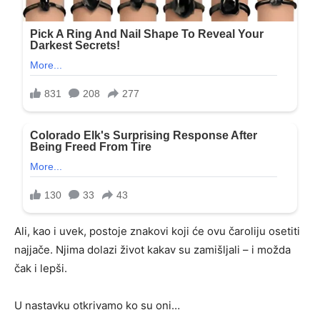
Ali, kao i uvek, postoje znakovi koji će ovu čaroliju osetiti
najjače. Njima dolazi život kakav su zamišljali – i možda
čak i lepši.
U nastavku otkrivamo ko su oni…