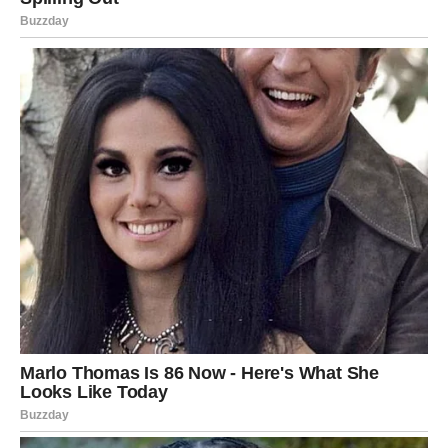
nije bolna. Ona je oslobađajuća. Kao da skidaš stare
slojeve i konačno postaješ ono što jesi.
U ljubavi, ovo je vreme kada dolazi neko ko te razume na
dubokom nivou. Nema maski, nema igara – samo iskrena,
snažna emocija koja te pokreće.
Za neke Škorpije ovo može biti i povratak osobe iz
prošlosti – ali u potpuno drugačijem svetlu. Ovaj put bez
bola, bez nesigurnosti.
Na poslovnom planu, dolazi prilika koja menja tvoju
finansijsku situaciju. Možda nešto što nisi ni očekivao.
Najvažnije –
počinješ da veruješ sebi više nego ikada
.
I tada počinje prava magija.