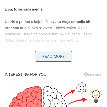
E pa, to se sada menja.
Ulaziš u period u kojem će
svaka tvoja emocija biti
vraćena duplo
. Ako si voleo – bićeš voljen. Ako si
pomagao – neko će pomoći tebi. Ako si patio – sada
dolazi olakšanje koje briše sve tragove bola.
Na ljubavnom planu, ovo je vreme kada se dešavaju
READ MORE
sudbinski susreti. Ako si slobodan, možeš upoznati
osobu koja će u tebi probuditi emocije kakve dugo nisi
osećao. Ako si zauzet, odnos prelazi na viši nivo – više
sigurnosti, više nežnosti, više zajedničkih planova.
Finansije takođe dolaze u fokus. Nešto što si dugo čekao
– možda posao, možda novac, možda priznanje – konačno
dolazi. I to u pravom trenutku.