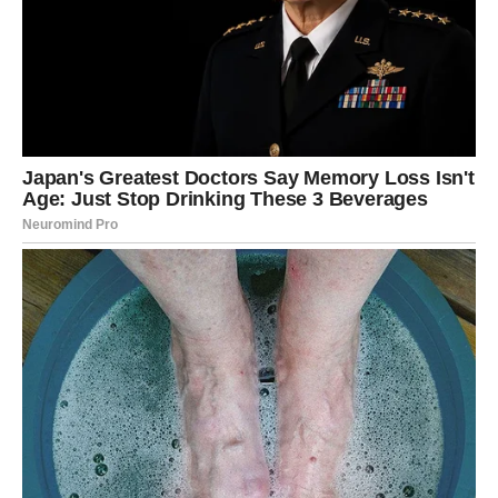
Za mnoge Rakove ovo je vreme kada dolazi do
pomirenja,
sudbinskog susreta ili nove veze koja menja sve
.
Porodični odnosi takođe se popravljaju. Stvari koje su
bile zategnute počinju da se rešavaju. Kao da neko briše
stare nesporazume i daje vam novu šansu da budete bliži
nego ikada.
Ono što je najvažnije – vraća ti se vera. Vera u ljude, u
sebe, u budućnost.
I to je početak tvoje čarolije.
LAV – Sudbina ti sprema trenutak koji
menja sve
Lav je navikao da bude jak, da vodi, da bude oslonac