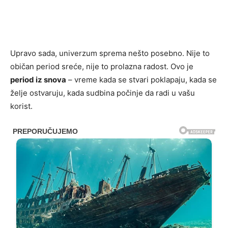
Upravo sada, univerzum sprema nešto posebno. Nije to
običan period sreće, nije to prolazna radost. Ovo je
period iz snova
– vreme kada se stvari poklapaju, kada se
želje ostvaruju, kada sudbina počinje da radi u vašu
korist.