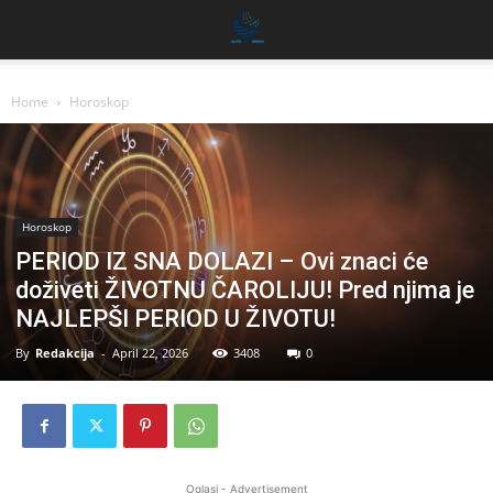
Home
Horoskop
Horoskop
PERIOD IZ SNA DOLAZI – Ovi znaci će
doživeti ŽIVOTNU ČAROLIJU! Pred njima je
NAJLEPŠI PERIOD U ŽIVOTU!
By
Redakcija
-
April 22, 2026
3408
0
Oglasi - Advertisement