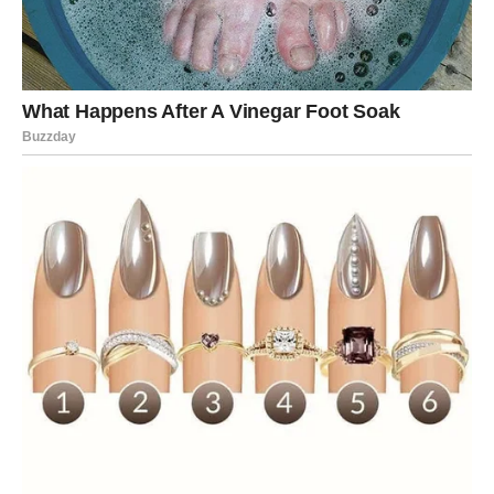
drugima. Ali čak i najjači ponekad posustanu.
Ako si u poslednje vreme osećao umor, sumnju ili
razočaranje – znaj da je to bio samo uvod.
Sada dolazi tvoj trenutak.
Za Lavove počinje period u kojem će se desiti
jedan
ključan događaj
– nešto što će pokrenuti lavinu
pozitivnih promena. To može biti nova ljubav, poslovna
prilika, veliki uspeh ili čak iznenadna odluka koja menja
pravac života.
Bićeš u centru pažnje – ali ovaj put ne zato što moraš, već
zato što zaslužuješ.
U ljubavi, dolazi neko ko neće igrati igrice. Neko ko zna