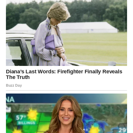
I sada… dolazi trenutak kada se snovi pretvaraju u
stvarnost.
Za Ribe počinje period u kojem će se ostvariti nešto što
su dugo priželjkivale. To može biti ljubav, posao,
putovanje, promena života – ali jedno je sigurno:
biće to
nešto što menja sve
.
U ljubavi, dolazi neko ko razume tvoju dušu. Neko ko te
vidi onakvog kakav jesi – i voli te baš zbog toga.
Za zauzete Ribe, odnos postaje stabilniji, dublji, iskreniji.
Kao da konačno pronalazite zajednički ritam.
Na unutrašnjem planu, osećaš mir. Više ne lutaš, ne
preispituješ, ne sumnjaš.
Znaš.