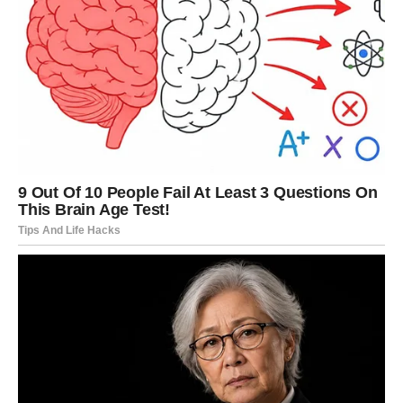
Najlepše od svega?
Osećaćeš mir.
Onaj duboki, tihi mir
koji dolazi kada znaš da si na pravom mestu.
RAK – Srce ti se budi i vodi te ka sreći
Rak je prošao kroz emotivne oluje koje su ostavile trag. Ti
si znak koji voli duboko, ali kada se razočara – povlači se i
gradi zidove.
Ali sada… ti zidovi počinju da se ruše.
Dolazi period kada ćeš ponovo verovati u ljubav. I ne
samo to – ljubav će te pronaći onda kada najmanje
očekuješ. Biće to osoba koja razume tvoju tišinu, koja ne
traži objašnjenja za tvoje emocije, koja zna da čita između
redova.