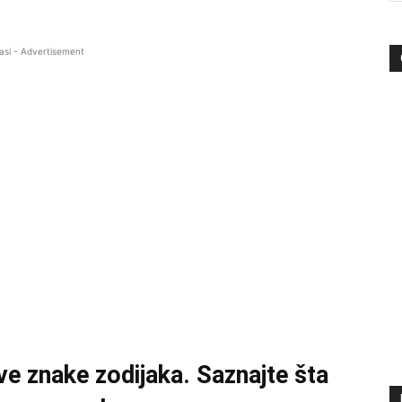
asi - Advertisement
e znake zodijaka. Saznajte šta