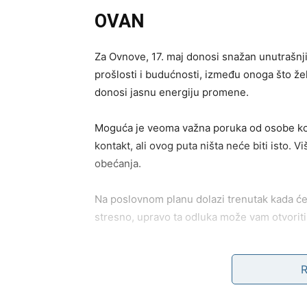
OVAN
Za Ovnove, 17. maj donosi snažan unutrašnj
prošlosti i budućnosti, između onoga što žel
donosi jasnu energiju promene.
Moguća je veoma važna poruka od osobe koj
kontakt, ali ovog puta ništa neće biti isto. 
obećanja.
Na poslovnom planu dolazi trenutak kada ćete
stresno, upravo ta odluka može vam otvoriti
U ljubavi – srce će vam govoriti glasnije ne
BIK