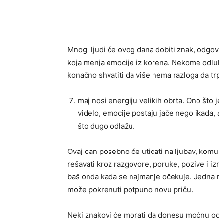
Mnogi ljudi će ovog dana dobiti znak, odgov
koja menja emocije iz korena. Nekome odluk
konačno shvatiti da više nema razloga da trp
maj nosi energiju velikih obrta. Ono što j
videlo, emocije postaju jače nego ikada, 
što dugo odlažu.
Ovaj dan posebno će uticati na ljubav, komu
rešavati kroz razgovore, poruke, pozive i i
baš onda kada se najmanje očekuje. Jedna 
može pokrenuti potpuno novu priču.
Neki znakovi će morati da donesu moćnu odl