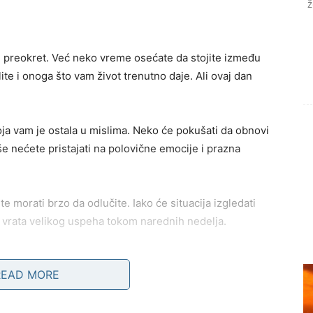
ž
i preokret. Već neko vreme osećate da stojite između
ite i onoga što vam život trenutno daje. Ali ovaj dan
a vam je ostala u mislima. Neko će pokušati da obnovi
Više nećete pristajati na polovične emocije i prazna
 morati brzo da odlučite. Iako će situacija izgledati
 vrata velikog uspeha tokom narednih nedelja.
go razum.
READ MORE