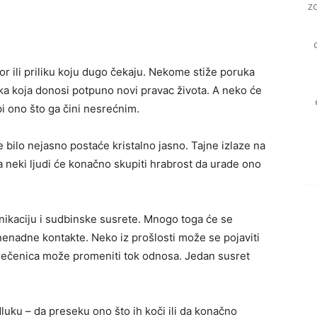
z
or ili priliku koju dugo čekaju. Nekome stiže poruka
a koja donosi potpuno novi pravac života. A neko će
i ono što ga čini nesrećnim.
e bilo nejasno postaće kristalno jasno. Tajne izlaze na
a neki ljudi će konačno skupiti hrabrost da urade ono
nikaciju i sudbinske susrete. Mnogo toga će se
znenadne kontakte. Neko iz prošlosti može se pojaviti
rečenica može promeniti tok odnosa. Jedan susret
uku – da preseku ono što ih koči ili da konačno