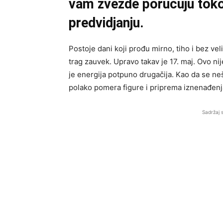
vam zvezde poručuju to
predvidjanju.
Postoje dani koji prođu mirno, tiho i bez vel
trag zauvek. Upravo takav je 17. maj. Ovo nij
je energija potpuno drugačija. Kao da se neš
polako pomera figure i priprema iznenađenja
Sadržaj 