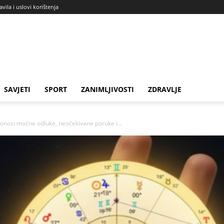
avila i uslovi korištenja
SAVJETI
SPORT
ZANIMLJIVOSTI
ZDRAVLJE
nosi moćne odluke, neočekivane poruke i...