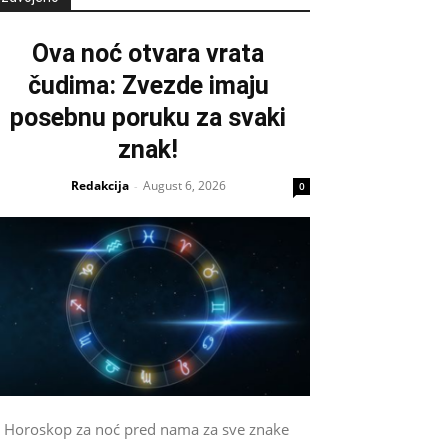
Ova noć otvara vrata
čudima: Zvezde imaju
posebnu poruku za svaki
znak!
Redakcija
August 6, 2026
-
0
Horoskop za noć pred nama za sve znake