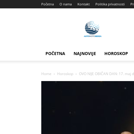
Početna
O nama
Kontakt
Politika privatnosti
Pr
Automotoberza
POČETNA
NAJNOVIJE
HOROSKOP
Home
Horoskop
OVO NIJE OBIČAN DAN: 17. maj do