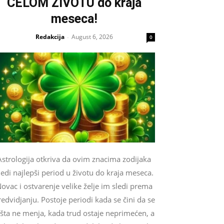
CELOM ŽIVOTU do kraja
meseca!
Redakcija
August 6, 2026
-
0
Astrologija otkriva da ovim znacima zodijaka
ledi najlepši period u životu do kraja meseca.
ovac i ostvarenje velike želje im sledi prema
edvidjanju. Postoje periodi kada se čini da se
išta ne menja, kada trud ostaje neprimećen, a