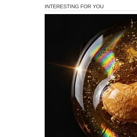
Bikovi će 17. maja imati osećaj kao da ih sud
sada dolazi do vrhunca. Neko će morati da b
Mnogi Bikovi dobiće poziv ili poruku koja će
o osobi koja je nekada mnogo značila, ali ko
Ovo je dan kada ćete shvatiti koliko vredite
vas. Upravo zato, univerzum vam šalje novu
Finansijski aspekt donosi manji preokret i
za novac ili posao.
BLIZANCI
Blizanci će biti u centru dešavanja. Telefon 
neočekivano, a mnogi razgovori promeniće v