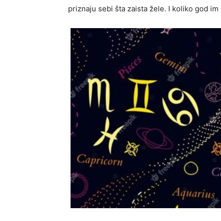
priznaju sebi šta zaista žele. I koliko god im 