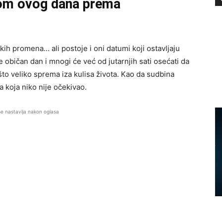
kom ovog dana prema
ikih promena… ali postoje i oni datumi koji ostavljaju
e običan dan i mnogi će već od jutarnjih sati osećati da
to veliko sprema iza kulisa života. Kao da sudbina
 koja niko nije očekivao.
se nastavlja nakon oglasa