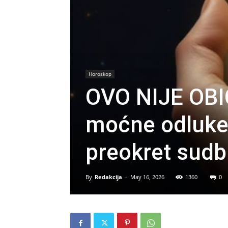
Horoskop
OVO NIJE OBI
moćne odluke,
preokret sudb
By
Redakcija
-
May 16, 2026
1360
0