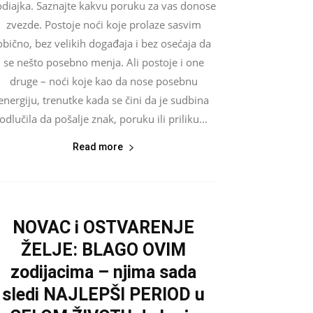
odiajka. Saznajte kakvu poruku za vas donose
zvezde. Postoje noći koje prolaze sasvim
obično, bez velikih događaja i bez osećaja da
se nešto posebno menja. Ali postoje i one
druge – noći koje kao da nose posebnu
energiju, trenutke kada se čini da je sudbina
odlučila da pošalje znak, poruku ili priliku...
Read more
NOVAC i OSTVARENJE
ŽELJE: BLAGO OVIM
zodijacima – njima sada
sledi NAJLEPŠI PERIOD u