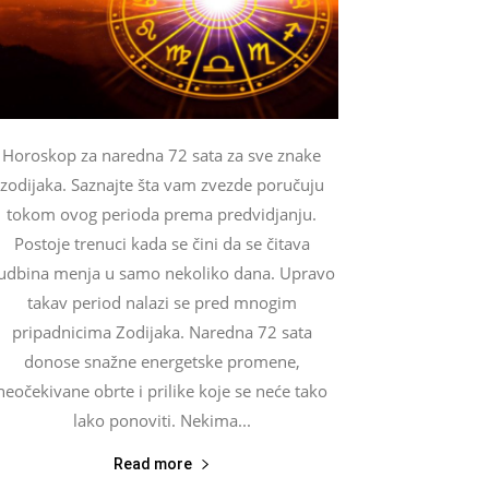
Horoskop za naredna 72 sata za sve znake
zodijaka. Saznajte šta vam zvezde poručuju
tokom ovog perioda prema predvidjanju.
Postoje trenuci kada se čini da se čitava
udbina menja u samo nekoliko dana. Upravo
takav period nalazi se pred mnogim
pripadnicima Zodijaka. Naredna 72 sata
donose snažne energetske promene,
neočekivane obrte i prilike koje se neće tako
lako ponoviti. Nekima...
Read more