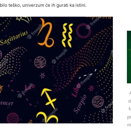
bilo teško, univerzum će ih gurati ka istini.
s
N
pr
n