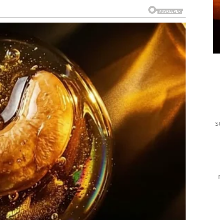
bina testira. Jedna situacija koja je dugo bila nejasna
ira između sigurnosti i emocije.
 ih potpuno izbaciti iz ravnoteže. Moguće je da se radi
ja nije umela da pokaže emocije na pravi način.
. Više nećete želeti da čekate nekoga ko nije siguran u
 energiju i novu šansu.
s
 mogućnost da čujete veoma važnu informaciju vezanu
će zvoniti više nego obično, poruke će stizati
aše raspoloženje iz minuta u minut.