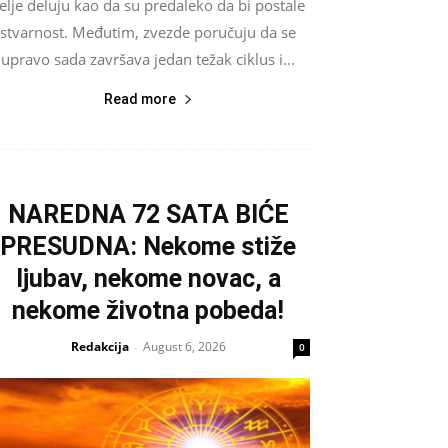
elje deluju kao da su predaleko da bi postale
stvarnost. Međutim, zvezde poručuju da se
upravo sada završava jedan težak ciklus i...
Read more
NAREDNA 72 SATA BIĆE
PRESUDNA: Nekome stiže
ljubav, nekome novac, a
nekome životna pobeda!
Redakcija
August 6, 2026
-
0