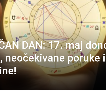
ČAN DAN: 17. maj don
 neočekivane poruke i
ine!