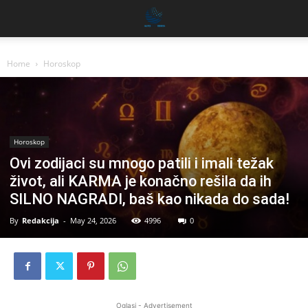
Home
Horoskop
Horoskop
Ovi zodijaci su mnogo patili i imali težak
život, ali KARMA je konačno rešila da ih
SILNO NAGRADI, baš kao nikada do sada!
By
Redakcija
-
May 24, 2026
4996
0
Oglasi - Advertisement