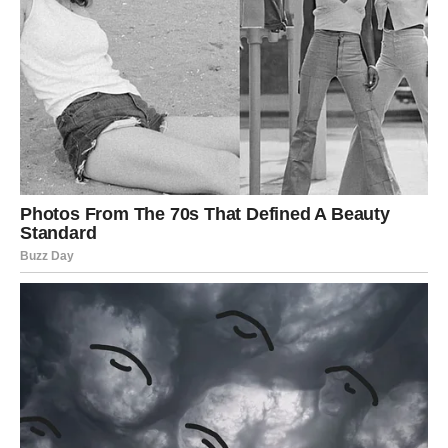
upravo zbog toga je dugo nosio osećaj tuge i razočaranja.
Ali karma sada dolazi po svoje.
U narednom periodu Rak ulazi u vreme velikih preokreta.
Sve ono što mu je bilo uskraćeno počeće da dolazi jedno
po jedno. Nekima stiže ljubav kakvu su čekali godinama.
Drugima novac i poslovna prilika koja menja život. A
mnogi Rakovi će konačno osetiti unutrašnji mir koji nisu
imali veoma dugo.
Najlepše od svega jeste to što će Rak konačno shvatiti da
nije uzalud bio dobar čovek. Univerzum je video svaku
njegovu suzu, svaku neprospavanu noć i svaki trenutak
kada je ćutao dok mu se srce raspadalo.
Sada dolazi vreme kada će ljudi oko njega početi da ga