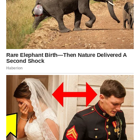
Ali najveća nagrada za Škorpiju biće osećaj da više ne
mora nikome da dokazuje svoju vrednost.
Karma je odlučila da ih podigne veoma visoko. I oni koji
su ih nekada potcenjivali sada će gledati njihov uspeh u
tišini.