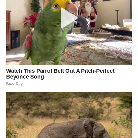
Ali Škorpija je ćutala i nastavila dalje.
Ipak, karma je sve vreme posmatrala.
Sada dolazi trenutak kada će Škorpije konačno dobiti ono
što zaslužuju. Sudbina im donosi neverovatnu snagu,
uspeh i promene koje će ih podići iz pepela.
Neko će se iznenada vratiti u njihov život sa kajanjem.
Neko će pokušati da ispravi greške iz prošlosti. Ali sada
će Škorpija imati moć da bira šta želi, a šta više nikada
neće tolerisati.
Finansijski aspekt života takođe se menja. Mnogi
pripadnici ovog znaka mogli bi da dožive veliki uspeh,
novu poslovnu priliku ili novac koji dolazi kada su skoro
izgubili nadu.