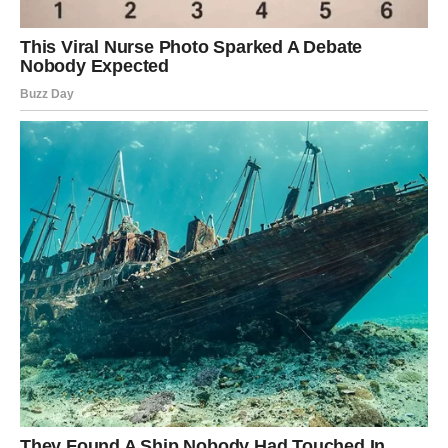
Ali nije samo novac ono što dolazi.
Jarčevima dolazi i ogromna emotivna promena. Posle
mnogo razočaranja, neko će konačno ući u njihov život sa
iskrenim namerama. I ono što je najvažnije – Jarac više
neće morati da se bori sam.
Karma sada vraća Jarcu sve ono što mu je dugo bilo
uskraćeno. I to neće biti mala nagrada. Biće to životni
preokret koji će mnoge ostaviti bez reči.
RIBE – DOBROTA KOJA JE
PREVIŠE PUTA BILA
ISKORIŠĆENA