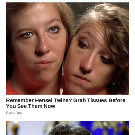
dugo bile usamljene mogle bi da upoznaju osobu koja će
im vratiti veru u ljubav. Oni koji su prolazili kroz
komplikovane odnose konačno će dočekati istinu i
jasnoću.
Ali ono što posebno iznenađuje jeste činjenica da Ribe
sada ulaze u veoma srećan period i kada je novac u
pitanju. Poslovne prilike koje dolaze mogu potpuno
promeniti njihovu budućnost.
Karma im vraća sve ono što su davale drugima – ljubav,
pažnju, podršku i dobrotu.
I prvi put posle mnogo vremena Ribe će imati osećaj da ih
život konačno mazi, a ne kažnjava.