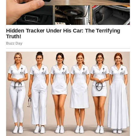
prepreke. Kada pomisle da je konačno krenulo nabolje –
dogodi se novi problem. I tako godinama. Zato su mnogi
rođeni u ovom znaku postali umorni od svega.
Ali ono što je važno jeste da karma nikada nije zaboravila
njihovu borbu.
Jarčevi sada ulaze u jedan od najvažnijih perioda života.
Pred njima je vreme kada će konačno moći da odahnu.
Problemi koji su ih dugo mučili počeće da se rešavaju, a
sudbina će im otvoriti vrata koja su im godinama bila
zatvorena.
Za mnoge Jarčeve sledi finansijski napredak koji će ih
šokirati. Neko će dobiti poslovnu ponudu iz snova. Neko
će rešiti veliki životni problem. A neko će konačno stati
na noge posle veoma teškog perioda.