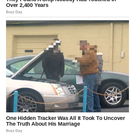
Ribe su znak koji često najviše pati zbog svog dobrog
srca. One veruju ljudima čak i kada ne bi trebalo. Daju
drugu šansu i onda kada svi drugi odustanu. Praštaju,
razumeju i nose bol u sebi, a da niko ne primeti koliko im
je teško.
Mnoge Ribe su u poslednjih nekoliko godina prošle kroz
veoma bolan period. Neko ih je izdao. Neko ih je povredio
više nego što mogu da priznaju. A neki pripadnici ovog
znaka izgubili su veru da će ikada biti srećni.
Ali univerzum sada menja pravila igre.
Karma je odlučila da nagradi Ribe na način koji će ih
potpuno iznenaditi. Pred njima je period kada će se
mnoge stvari složiti baš onako kako su dugo želele.
Najveća promena dolazi na polju emocija. Ribe koje su