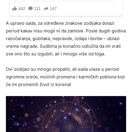
A upravo sada, za određene znakove zodijaka dolazi
period kakav nisu mogli ni da zamisle. Posle dugih godina
razočaranja, gubitaka, nepravde, izdaja i borbe – dolazi
vreme nagrade. Sudbina je konačno odlučila da im vrati
sve ono što su izgubili, ali i mnogo više od toga.
Ovi zodijaci su mnogo propatili, ali sada ulaze u period
ogromne sreće, moćnih promena i karmičkih poklona koji
će im promeniti život iz korena!