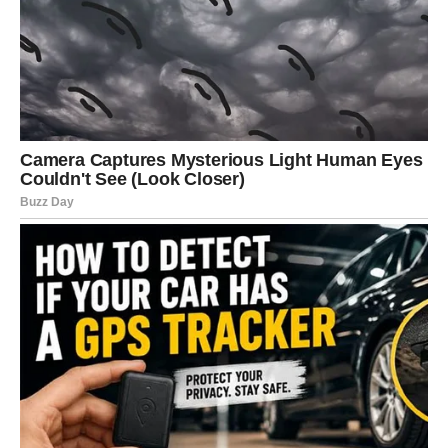
gledaju drugačijim očima. Rak više neće biti osoba koja
samo daje – već osoba koja konačno prima ljubav, pažnju
i poštovanje koje zaslužuje.
Jedna velika želja Rakovima bi mogla da se ostvari mnogo
brže nego što očekuju. Karma im donosi svetlost posle
veoma mračnog perioda.
JARAC – BORAC KOJI JE
PREVIŠE TERETA NOSIO SAM
Jarac je znak koji je navikao da ćuti i trpi. Dok su drugi
odustajali, Jarac je ustajao i nastavljao dalje. Čak i kada je
bio na ivici snage. Čak i kada mu je srce bilo slomljeno.
Mnogi Jarčevi su imali osećaj da im život stalno postavlja