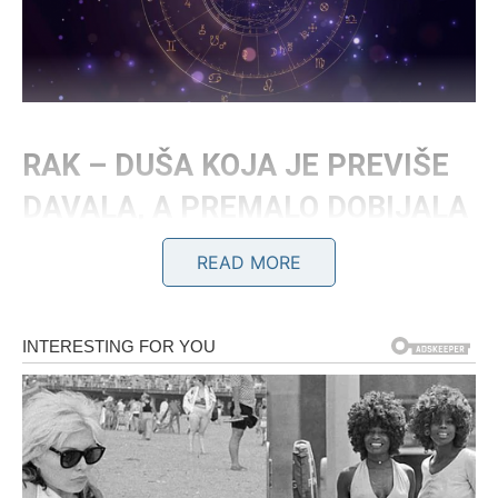
RAK – DUŠA KOJA JE PREVIŠE
DAVALA, A PREMALO DOBIJALA
READ MORE
Rak je jedan od znakova koji je najviše patio u tišini. Ljudi
često misle da je Rak previše emotivan, ali niko ne vidi
koliko puta je ovo srce bilo slomljeno. Koliko puta je
pomagao drugima dok je njemu bilo najteže. Koliko puta
je praštao onima koji to nisu zaslužili.
Rak je mnogo puta ostao bez podrške onda kada mu je
bila najpotrebnija. Bio je rame za plakanje svima, ali kada
je njemu trebalo da neko bude uz njega – ostajao je sam. I