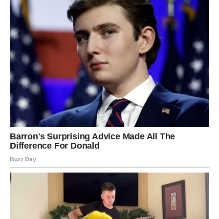
ŠKORPIJA – POSLE SUZA
DOLAZI VREME MOĆI
Škorpije su prošle kroz mnogo toga što niko nije znao.
Iako deluju snažno i hladno, istina je da su mnoge
Škorpije nosile ogromnu tugu u sebi. Ljudi su ih izdavali,
razočaravali i ostavljali onda kada su najviše volele.