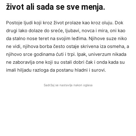
život ali sada se sve menja.
Postoje ljudi koji kroz život prolaze kao kroz oluju. Dok
drugi lako dolaze do sreće, ljubavi, novca i mira, oni kao
da stalno nose teret na svojim leđima. Njihove suze niko
ne vidi, njihova borba često ostaje skrivena iza osmeha, a
njihovo srce godinama ćuti i trpi. Ipak, univerzum nikada
ne zaboravlja one koji su ostali dobri čak i onda kada su
imali hiljadu razloga da postanu hladni i surovi.
Sadržaj se nastavlja nakon oglasa