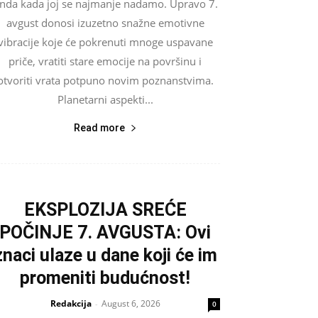
nda kada joj se najmanje nadamo. Upravo 7.
avgust donosi izuzetno snažne emotivne
vibracije koje će pokrenuti mnoge uspavane
priče, vratiti stare emocije na površinu i
otvoriti vrata potpuno novim poznanstvima.
Planetarni aspekti...
Read more
EKSPLOZIJA SREĆE
POČINJE 7. AVGUSTA: Ovi
znaci ulaze u dane koji će im
promeniti budućnost!
Redakcija
August 6, 2026
-
0