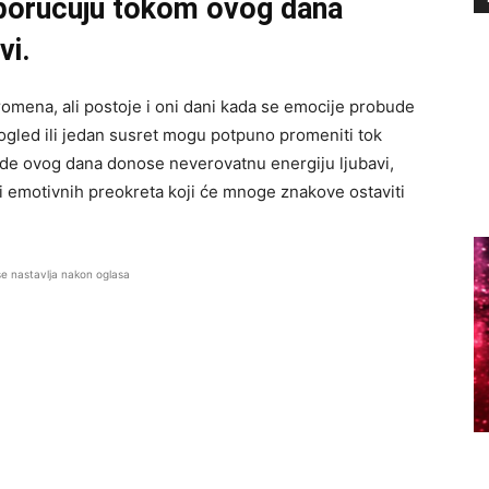
 poručuju tokom ovog dana
vi.
romena, ali postoje i oni dani kada se emocije probude
ogled ili jedan susret mogu potpuno promeniti tok
ezde ovog dana donose neverovatnu energiju ljubavi,
i emotivnih preokreta koji će mnoge znakove ostaviti
se nastavlja nakon oglasa