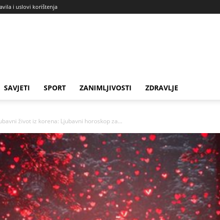
avila i uslovi korištenja
SAVJETI
SPORT
ZANIMLJIVOSTI
ZDRAVLJE
ubavni život iz korena: Ljubavni horoskop za...