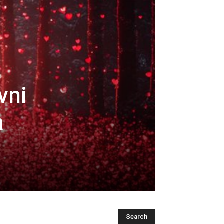
vni
a