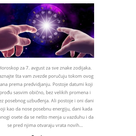
Horoskop za 7. avgust za sve znake zodijaka.
aznajte šta vam zvezde poručuju tokom ovog
ana prema predvidjanju. Postoje datumi koji
prođu sasvim obično, bez velikih promena i
ez posebnog uzbuđenja. Ali postoje i oni dani
oji kao da nose posebnu energiju, dani kada
nogi osete da se nešto menja u vazduhu i da
se pred njima otvaraju vrata novih...