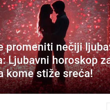
 promeniti nečiji ljuba
a: Ljubavni horoskop z
a kome stiže sreća!