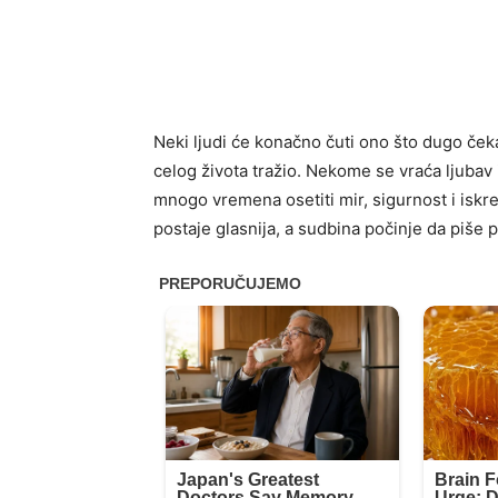
Neki ljudi će konačno čuti ono što dugo čeka
celog života tražio. Nekome se vraća ljubav 
mnogo vremena osetiti mir, sigurnost i iskre
postaje glasnija, a sudbina počinje da piše 