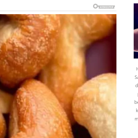
veru u sreću. Poslednjih nedelja nosili su teret
a zvezde donose potpuno drugačiju energiju.
 ponovo da uđe u njihov život. Ipak, Bikovi će ovog
će pristajati na polovične emocije i prazna obećanja.
ert koji lako može prerasti u nešto ozbiljno. Osmeh
o bile uspavane.
S
d
b
t za ljubav. Njihova harizma, energija i način
k
e pojave. Međutim, iza osmeha krije se velika
m