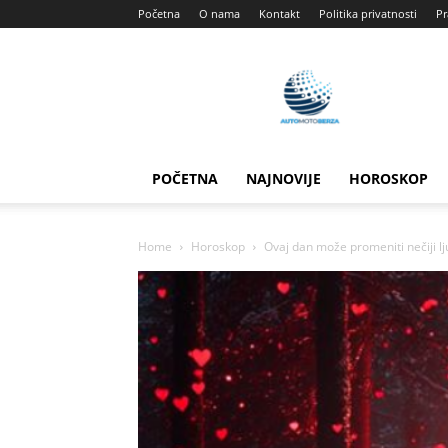
Početna
O nama
Kontakt
Politika privatnosti
Pr
Automotoberza
POČETNA
NAJNOVIJE
HOROSKOP
Home
Horoskop
Ovaj dan može promeniti nečiji lj