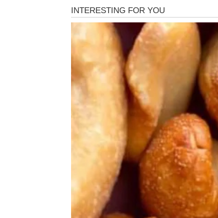
Bik
Bikovi će konačno osetiti da im ljubav vraća 
razočaranja i pitanja bez odgovora, ali sad
Moguće je da će osoba iz prošlosti pokušati
puta mnogo mudrije donositi odluke. Više ne
Za slobodne Bikove sledi veoma zanimljiv fl
jedne osobe probudiće emocije koje su dug
Blizanci
Blizanci će tokom ovog dana biti pravi magne
komunikacije privlačiće pažnju gde god da s
emotivna dilema.