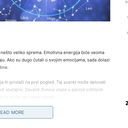
o
e nešto veliko sprema. Emotivna energija biće veoma
aju. Ako su dugo ćutali o svojim emocijama, sada dolazi
tine.
 ih privlači na prvi pogled. Taj susret može delovati
iti slučajno. Zauzeti Ovnovi ulaze u period ozbiljnih
ji ih muče već neko vreme.
eniti njihov pogled na ljubav.
READ MORE