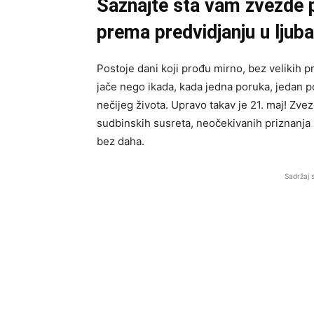
Saznajte šta vam zvezde
prema predvidjanju u ljuba
Postoje dani koji prođu mirno, bez velikih p
jače nego ikada, kada jedna poruka, jedan p
nečijeg života. Upravo takav je 21. maj! Zv
sudbinskih susreta, neočekivanih priznanja 
bez daha.
Sadržaj 