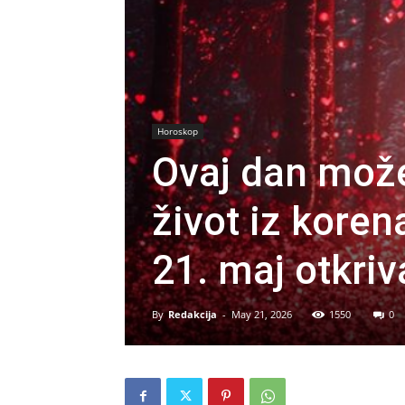
Horoskop
Ovaj dan može
život iz koren
21. maj otkriv
By
Redakcija
-
May 21, 2026
1550
0