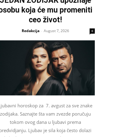
JEDAN ZODIJAK upoznaje
osobu koja će mu promeniti
ceo život!
Redakcija
August 7, 2026
-
0
Ljubavni horoskop za 7. avgust za sve znake
zodijaka. Saznajte šta vam zvezde poručuju
tokom ovog dana u ljubavi prema
predvidjanju. Ljubav je sila koja često dolazi