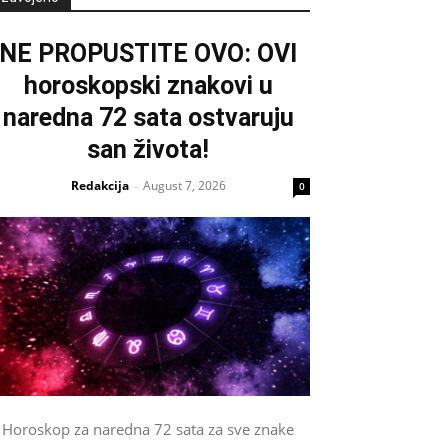
NE PROPUSTITE OVO: OVI
horoskopski znakovi u
naredna 72 sata ostvaruju
san života!
Redakcija
August 7, 2026
-
0
Horoskop za naredna 72 sata za sve znake