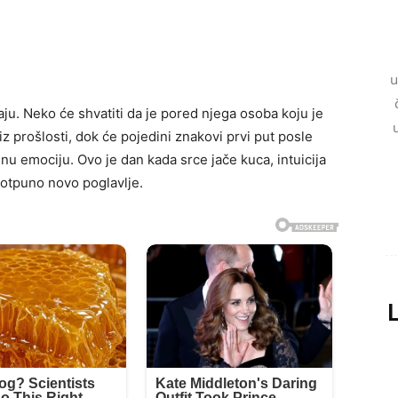
u
ju. Neko će shvatiti da je pored njega osoba koju je
iz prošlosti, dok će pojedini znakovi prvi put posle
nu emociju. Ovo je dan kada srce jače kuca, intuicija
potpuno novo poglavlje.