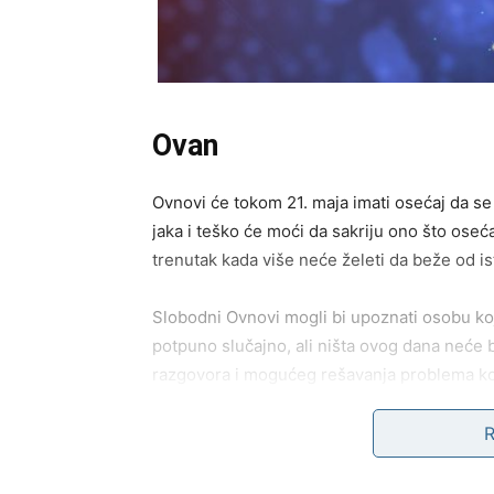
Ovan
Ovnovi će tokom 21. maja imati osećaj da s
jaka i teško će moći da sakriju ono što oseć
trenutak kada više neće želeti da beže od is
Slobodni Ovnovi mogli bi upoznati osobu koja
potpuno slučajno, ali ništa ovog dana neće b
razgovora i mogućeg rešavanja problema ko
Jedna poruka ili poziv mogli bi potpuno prom