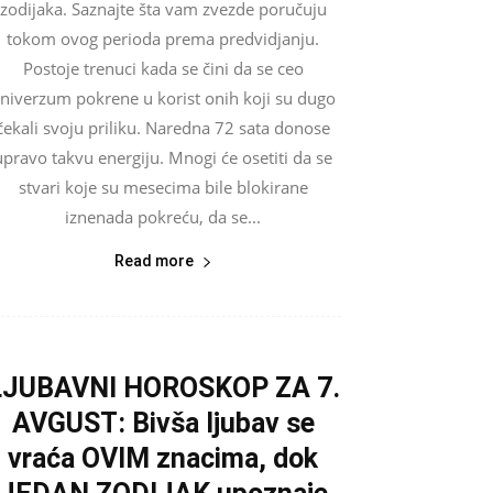
zodijaka. Saznajte šta vam zvezde poručuju
tokom ovog perioda prema predvidjanju.
Postoje trenuci kada se čini da se ceo
niverzum pokrene u korist onih koji su dugo
čekali svoju priliku. Naredna 72 sata donose
upravo takvu energiju. Mnogi će osetiti da se
stvari koje su mesecima bile blokirane
iznenada pokreću, da se...
Read more
LJUBAVNI HOROSKOP ZA 7.
AVGUST: Bivša ljubav se
vraća OVIM znacima, dok