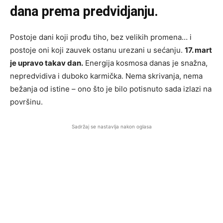
dana prema predvidjanju.
Postoje dani koji prođu tiho, bez velikih promena… i
postoje oni koji zauvek ostanu urezani u sećanju.
17. mart
je upravo takav dan.
Energija kosmosa danas je snažna,
nepredvidiva i duboko karmička. Nema skrivanja, nema
bežanja od istine – ono što je bilo potisnuto sada izlazi na
površinu.
Sadržaj se nastavlja nakon oglasa