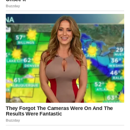
Ovo je dan oslobađanja od perfekcionizma i kontrole. Ne
možeš sve držati pod kontrolom – i to je u redu.
Na poslovnom planu, dolazi prilika da se stvari
pojednostave. Ne mora sve biti savršeno da bi bilo
uspešno.
U ljubavi, Device mogu doživeti razočaranje – ali i jasnoću
koju dugo nisu imale.
VAGA
Vage danas stoje na raskrsnici. Ovo je dan odluke koji ne
možeš odložiti.
Ako si balansirao između dve opcije – danas dolazi
trenutak kada moraš izabrati.