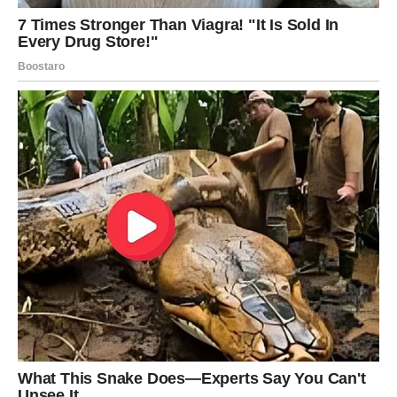
Lavovi danas ulaze u fazu testiranja ega. Nešto ili neko će
te naterati da se zapitaš gde stojiš.
Može doći do konflikta, ali taj konflikt ima svrhu – da ti
pokaže istinu.
Na poslovnom planu, postoji šansa za veliki uspeh, ali
samo ako ostaviš ponos po strani.
U ljubavi, neko ti može reći nešto što nisi želeo da čuješ –
ali upravo to ti je potrebno.
DEVICA
Device danas shvataju koliko su se trudile oko nečega što
možda nije imalo smisla.