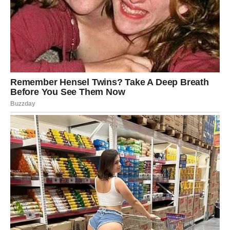
razgovor koji menja dinamiku odnosa.
BLIZANCI
Za Blizance je ovo dan velikih informacija. Nešto što
danas čuješ ili saznaš može potpuno promeniti tvoju
perspektivu.
Mnogi Blizanci će danas shvatiti da su živeli u iluziji – ali
to nije kazna, već oslobađanje.
Na poslovnom planu, dolazi prilika kroz komunikaciju –
razgovor, poruka ili kontakt koji si skoro zaboravio može
se pokazati kao ključan.
U ljubavi, očekuj neočekivano priznanje.