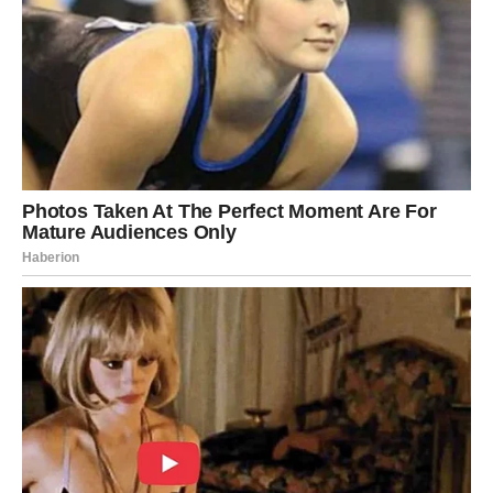
JARAC
Jarčevi danas ulaze u fazu karmičkog vraćanja.
Sve što si radio – dobro ili loše – sada dolazi na naplatu.
Ali, za mnoge Jarčeve ovo će biti dan nagrade. Trud koji
si ulagao konačno se isplati.
U ljubavi, dolazi stabilnost, ali samo ako si bio iskren.