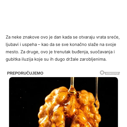
Za neke znakove ovo je dan kada se otvaraju vrata sreće,
ljubavi i uspeha – kao da se sve konačno slaže na svoje
mesto. Za druge, ovo je trenutak buđenja, suočavanja i
gubitka iluzija koje su ih dugo držale zarobljenima.