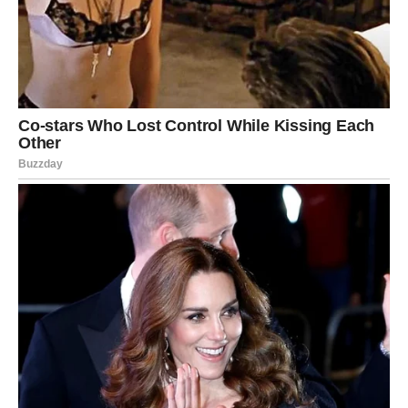
VODOLIJA
Vodolije danas doživljavaju unutrašnji preokret.
Nešto u tebi se menja – pogled na svet, na ljude, na sebe.
Ovo je dan kada shvataš da više nisi ista osoba kao pre.
U ljubavi, dolazi prilika za novi početak – ali moraš pustiti
prošlost.