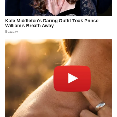
RIBE
Ribe danas ulaze u jedan od najemotivnijih dana u
poslednje vreme.
Sve što si osećao, ali nisi izgovorio – sada izlazi.
Može doći do velikog razotkrivanja u ljubavi.
Jedne Ribe danas dobijaju sve – ljubav, priznanje,
sigurnost koju su čekale.
Ali druge – gube iluzije i konačno vide istinu.