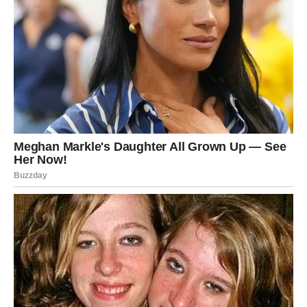
Ovo je dan odluke. Ne možeš više stajati između.
BIK
Bik danas ulazi u fazu emocionalnog razotkrivanja. Neko
će ti pokazati pravo lice – i to možda neće biti ono što si
želeo da vidiš.
Ako si idealizovao neku osobu ili situaciju, danas dolazi
trenutak istine. Može boleti, ali će te osloboditi.
Finansijski, postoji mogućnost iznenadne promene – ili
priliv novca, ili neočekivani trošak. Ključ je u tome kako
reaguješ.
U ljubavi, Bikovi koji su u vezi mogu doživeti ozbiljan