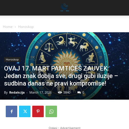
Home
Horoskop
Horoskop
OVAJ 17. MART PAMTIĆEŠ ZAUVEK:
Jedan znak dobija sve, drugi gubi iluzije –
sudbina danas ne pravi kompromise!
By
Redakcija
-
March 17, 2026
3840
0
Oglasi - Advertisement