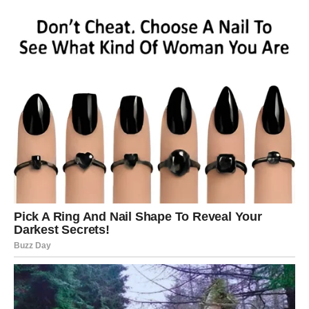
U ljubavi, moguće je da se pojavi neko ko će uzdrmati
tvoju sigurnost. Pitanje je – da li si spreman za promenu?
Na poslovnom planu, dolazi ponuda koja zahteva
hrabrost.
ŠKORPIJA
Škorpije danas ulaze u jedan od najintenzivnijih dana
ovog meseca.
Sve što je skriveno izlazi na videlo. Tajne, emocije, istine
– ništa ne ostaje zakopano.
Ali, ovo je i dan transformacije. Ako prihvatiš istinu, izlaziš
jači nego ikada.