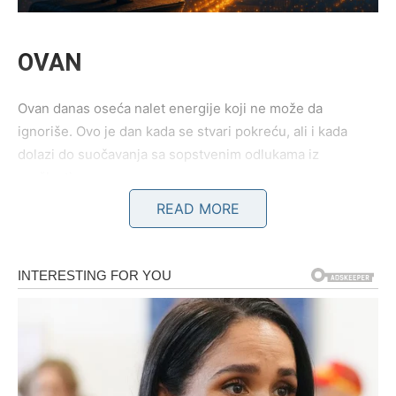
OVAN
Ovan danas oseća nalet energije koji ne može da
ignoriše. Ovo je dan kada se stvari pokreću, ali i kada
dolazi do suočavanja sa sopstvenim odlukama iz
prošlosti.
READ MORE
Ako si dugo čekao da se nešto desi – danas dolazi znak,
poruka ili situacija koja ti jasno pokazuje pravac. Mnogi
Ovnovi će danas dobiti priliku koju nisu očekivali,
posebno kada je posao u pitanju.
U ljubavi, neko iz prošlosti može ponovo ući u tvoj život.
Međutim, pitanje je – da li si zaista preboleo ili samo
potisnuo emocije?