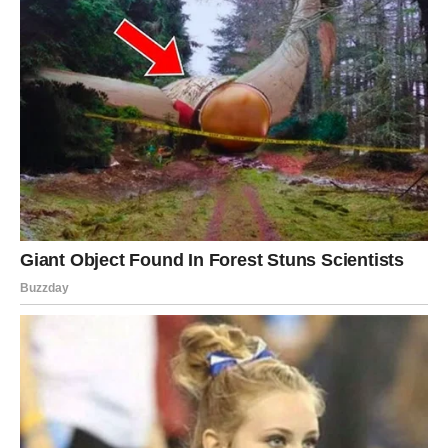
U ljubavi, dolazi trenutak kada se odnos ili produbljuje –
ili završava.
STRELAC
Strelčevi danas osećaju potrebu za slobodom, ali i za
istinom.
Ako si bio u situaciji koja te guši – danas dolazi trenutak
kada više ne možeš da ćutiš.
Na poslovnom planu, dolazi prilika koja zahteva rizik. Ako
je prihvatiš – može ti promeniti život.
U ljubavi, očekuj iznenađenje koje će te naterati da
preispitaš svoja osećanja.