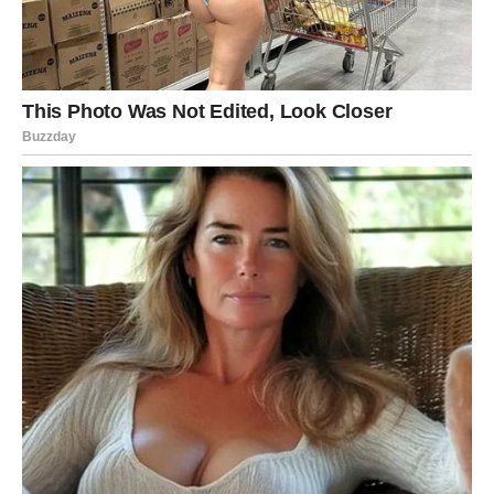
RAK
Rakovi danas osećaju duboko emotivno čišćenje. Ovo je
dan kada srce govori glasnije nego razum.
Ako si dugo nosio nešto u sebi – danas dolazi trenutak
kada to više ne možeš da kriješ. Suze, priznanja, istina –
sve izlazi.
Ali, tu je i nagrada. Jedan Rak danas dobija sve što je
dugo čekao – ljubav, potvrdu, sigurnost.
Ako si bio iskren prema sebi – danas ti se to vraća.
LAV