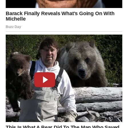
I tu nastaje haos.
Blizanci će osetiti pritisak kakav dugo nisu. Jer više nema
prostora za izbegavanje. Više nema šale. Sve postaje
ozbiljno.
Oni koji budu iskreni prema sebi – mogu dobiti mnogo
više nego što su očekivali. Ova situacija može prerasti u
nešto stabilno, stvarno i dugoročno.
Ali oni koji pokušaju da pobegnu, da okrenu sve na humor
ili da izbegnu odgovornost – mogu izgubiti osobu koja im
je zapravo značila više nego što su bili spremni da
priznaju.
Ovo je test. Test zrelosti. Test iskrenosti. Test hrabrosti.