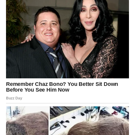
Neki Lavovi će konačno priznati sebi koliko im je stalo. I
možda će prvi put napraviti korak ka nekome koga su
dugo držali na distanci.
Drugi će se suočiti sa istinom da nisu bili jedini. Da su
pogrešno procenili situaciju. Da su dali srce nekome ko
nije bio spreman da ga čuva.
I to će boleti.
Ali i to ima svoju svrhu.
Jer ova noć vas uči jednoj važnoj lekciji: prava snaga nije
u kontroli – već u sposobnosti da budete iskreni prema
sebi i svojim emocijama.
Ako uspete da prevaziđete svoj ponos i da reagujete