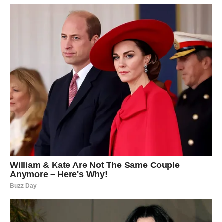
gde stoje i šta mogu da očekuju.
Ali ova noć donosi nešto potpuno drugačije.
Do ponoći, Lav dobija poruku koja ruši njegov svet.
Možda od osobe za koju je bio siguran da je osvojena.
Možda od nekoga ko je delovao hladno i distancirano. Ili
od nekoga ko je otišao bez objašnjenja.
Ta poruka dolazi kao grom iz vedra neba.
I donosi emocije koje Lav više ne može da kontroliše.
Ponos, koji je često bio štit, sada postaje prepreka. Jer
ono što osećate je jače od potrebe da ostanete
dostojanstveni i nedodirljivi.