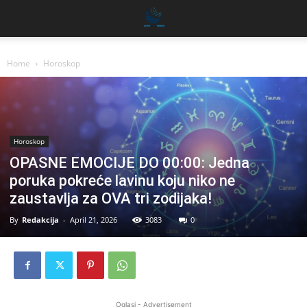
Home
Horoskop
Horoskop
OPASNE EMOCIJE DO 00:00: Jedna
poruka pokreće lavinu koju niko ne
zaustavlja za OVA tri zodijaka!
By
Redakcija
-
April 21, 2026
3083
0
Oglasi - Advertisement