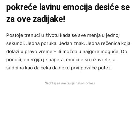
pokreće lavinu emocija desiće se
za ove zadijake!
Postoje trenuci u životu kada se sve menja u jednoj
sekundi. Jedna poruka. Jedan znak. Jedna rečenica koja
dolazi u pravo vreme – ili možda u najgore moguće. Do
ponoći, energija je napeta, emocije su uzavrele, a
sudbina kao da čeka da neko prvi povuče potez.
Sadržaj se nastavlja nakon oglasa