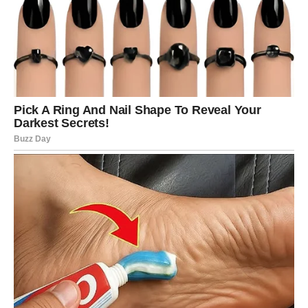
krenuti putem koji vam srce već dugo šapuće?
Neki od vas će odgovoriti na tu poruku i time otvoriti vrata
nečemu što može postati ozbiljna, duboka veza.
Drugi će odlučiti da je vreme da konačno zatvore
poglavlje koje ih je predugo držalo zarobljenima.
Šta god da izaberete – jedno je sigurno: posle ove noći,
ništa više neće biti isto.
BLIZANCI – REČI KOJE SE NE
MOGU POVUĆI
Blizanci su znak komunikacije. Oni znaju kako da pričaju,
kako da osvoje, kako da sakriju i kako da otkriju.