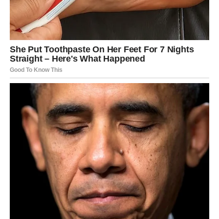
Ali ovog puta, stvari se okreću protiv njih.
Do ponoći, Blizanci dobijaju poruku koja ih zatiče
nespremne.
Možda ste mislili da je sve samo igra. Da su emocije pod
kontrolom. Da možete da držite distancu i da ne ulazite
previše duboko.
Ali neko drugi nije igrao po tim pravilima.
Ta osoba sada šalje poruku koja otkriva sve.
Možda priznanje ljubavi. Možda optužba. Možda pitanje
na koje ne možete da odgovorite bez da priznate ono što
ste pokušavali da sakrijete čak i od sebe.