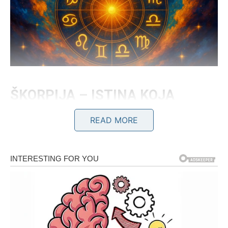
ŠKORPIJA – ISTINA KOJA
IZLAZI NA VIDLO
READ MORE
Škorpije su poznate po svojoj dubini, intuiciji i
sposobnosti da osete ono što drugi pokušavaju da
sakriju. Ali čak i one ponekad zatvore oči pred istinom
kada emocije postanu previše jake.
Do ponoći, za Škorpije dolazi poruka koja menja sve.