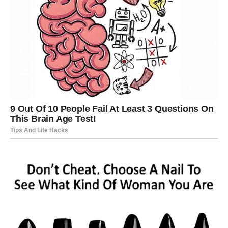
Možda dolazi od osobe iz prošlosti. Možda od nekoga ko
nikada nije imao hrabrosti da kaže šta zaista oseća. Ili čak
od osobe za koju ste mislili da je zauvek zatvorila vrata.
Ta poruka neće biti obična. Biće direktna. Iskrena. Bez
maski.
I upravo to će vas uzdrmati.
Sve što ste pokušavali da kontrolišete – izmiče vam iz
ruku. Emocije koje ste držali pod ključem izlaze na
površinu. Pitanja koja ste izbegavali sada traže odgovore.
Ali evo ključne stvari: ovo nije slučajno.
Ovo je trenutak kada univerzum traži da donesete odluku.
Da li ćete ostati u sigurnom, poznatom, ili ćete rizikovati i