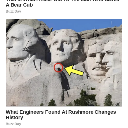
I rezultat će odrediti pravac vašeg emotivnog života u
narednom periodu.
LAV – EMOCIJE KOJE IZMIČU
KONTROLI
Lavovi vole da imaju kontrolu. Da budu sigurni. Da znaju