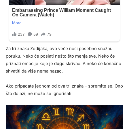
Za tri znaka Zodijaka, ovo veče nosi posebno snažnu
poruku. Neko će poslati nešto što menja sve. Neko će
priznati emocije koje je dugo skrivao. A neko će konačno
shvatiti da više nema nazad.
Ako pripadate jednom od ova tri znaka – spremite se. Ono
što dolazi, ne može se ignorisati.