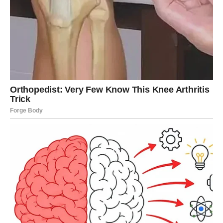
Šta Rak dobija u decembru:
Zaštitu od emotivnih manipulacija
– sve osobe koje
mu ne donose dobro spontano se udaljavaju.
Mir u srcu
– kao da se spušta tišina u kojoj Rak
napokon diše.
Finansijski oporavak
– neočekivan novac, pokloni ili
rešenja problema.
Ljubavna stabilnost
– partner se otvara, neko iz
prošlosti se iskreno kaje ili konačno stiže prava osoba.
Jasne znakove intuicije
– Rak tačno zna šta mu je
činiti.