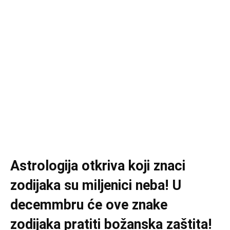
Astrologija otkriva koji znaci
zodijaka su miljenici neba! U
decemmbru će ove znake
zodijaka pratiti božanska zaštita!