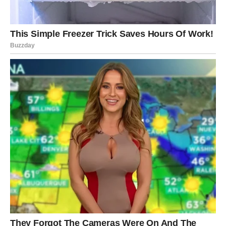
zaštitom i rekla: „Dosta je bilo borbe. Sada stiže
olakšanje.”
Decembar Device čini NEPobedivom:
Karijerni blagoslov
– odluka koja menja posao,
unapređenje, novi projekat ili priznanje.
Zaštita od grešaka
– sve što Delica uradi, uradiće
ispravno; čak i ako omane, univerzum je vraća na
pravu stazu.
Ljubavna podrška
– partner stoji iza nje jače nego
ikada; ako je sama, ulazi osoba koja deluje kao
suđenik.
Zdravstveni i emotivni oporavak
– energija se vraća,