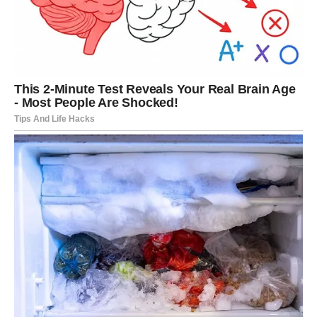
Decembar Rakovima donosi osećaj da nisu sami. Da je
neko iznad njih stalno tu. Da ih život vodi, štiti, čuva. Ovo
je prvi put posle dužeg perioda da Rak može da kaže:
„Dobro sam. Napokon sam dobro.”
DEVICA – Anđeli stoje iza tvojih
odluka
Devica je dugo bila u periodu preispitivanja, strahova,
sumnji, ali i ogromnog napora. Ili je sve radila sama, ili je
bila ta koja rešava sve što drugi ne mogu. Ali decembar
joj donosi preokret kakav retko doživljava.
Božanska energija ulazi u život Device i
čini da sve krene lakše.
Kao da se planeta Merkur udružila sa anđeoskom