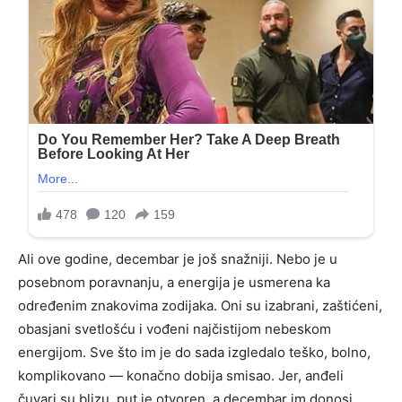
Ali ove godine, decembar je još snažniji. Nebo je u
posebnom poravnanju, a energija je usmerena ka
određenim znakovima zodijaka. Oni su izabrani, zaštićeni,
obasjani svetlošću i vođeni najčistijom nebeskom
energijom. Sve što im je do sada izgledalo teško, bolno,
komplikovano — konačno dobija smisao. Jer, anđeli
čuvari su blizu, put je otvoren, a decembar im donosi