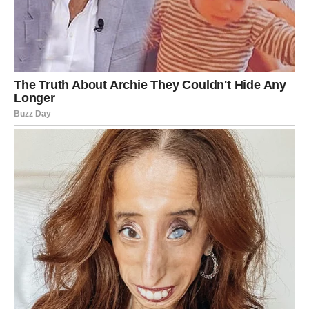
Škorpija je znak transformacije, a poslednjih meseci
doživela je promene koje bi slomile mnoge. Ali Škorpija je
preživela. Pregrmela. Ustala. I sada — decembar joj šalje
nagradu.
Škorpija dobija zaštitu koja uklanja sve
prepreke.
Ništa što je namenjeno Škorpiji više ne može biti
oduzeto. Nikakav strah, nijedan tuđi potez, nijedna
prepreka neće stati na njen put.
Šta Škorpija dobija:
Intenzivnu regeneraciju
– psihičku, emotivnu, pa čak i
fizičku.
Povratak samopouzdanja
– Škorpija se vraća sebi.