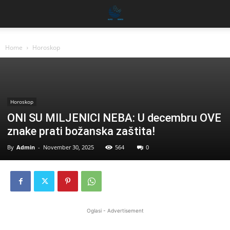
Home
Horoskop
Horoskop
ONI SU MILJENICI NEBA: U decembru OVE
znake prati božanska zaštita!
By
Admin
-
November 30, 2025
564
0
Oglasi - Advertisement