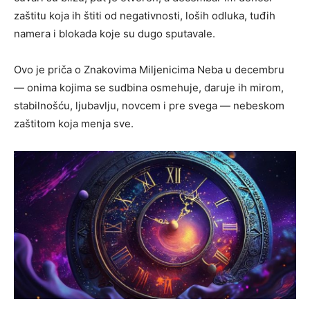
zaštitu koja ih štiti od negativnosti, loših odluka, tuđih
namera i blokada koje su dugo sputavale.
Ovo je priča o Znakovima Miljenicima Neba u decembru
— onima kojima se sudbina osmehuje, daruje ih mirom,
stabilnošću, ljubavlju, novcem i pre svega — nebeskom
zaštitom koja menja sve.