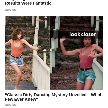
stres se smanjuje.
Čišćenje kruga ljudi
– Devica vidi ko je iskren, a ko
nije; zaštita sprečava nove povrede.
Božanska zaštita nad Devicom u decembru je poput štita.
Umiruje je, čuva, štiti i vodi. Device će osećati kao da
čitav svet stoji na njenoj strani — i to s pravom. Dala je
mnogo, sada dolazi vreme zasluga.
JARAC – Sudbina ti otvara vrata
koja si dugo čekao
Ako postoji znak koji je radio, gradio, borio se i ćutao dok
je iznutra trpeo – to je Jarac. Sudbina ga je testirala
mesecima, nekad i godinama. Ali, decembar mu donosi
ono što je želeo: potvrdu da se trud isplati, da poštenje