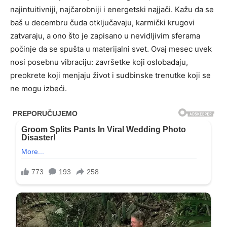
najintuitivniji, najčarobniji i energetski najjači. Kažu da se
baš u decembru čuda otključavaju, karmički krugovi
zatvaraju, a ono što je zapisano u nevidljivim sferama
počinje da se spušta u materijalni svet. Ovaj mesec uvek
nosi posebnu vibraciju: završetke koji oslobađaju,
preokrete koji menjaju život i sudbinske trenutke koji se
ne mogu izbeći.