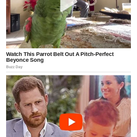
Zaštitu od pogrešnih ljudi
– sve što nije za Vagu
spontano otpada.
Nove puteve
– projekti, poslovi, saradnje koje donose
stabilnost.
Sudbinske signale
– intuicija vodi, sinhroniciteti se
pojačavaju.
Vaga oseća da je ovog meseca vodi nešto više, nešto
mnogo snažnije od logike. I to je istina.
ŠKORPIJA – Nebo te nagrađuje
za sve što si prošla