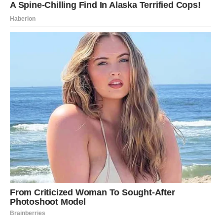
STRELAC – Sreća i zaštita idu
ruku pod ruku
Strelac ulazi u svoju sezonu, a to uvek znači jedno –
energija mu raste, sreća ga prati, a univerzum ga vodi kao
svoje dete. Ali ove godine je još snažnije: decembar
Strelcu donosi anđeosku čudesnu zaštitu.
Strelac dobija otvorena vrata i
neočekivane blagoslove.
Sve što zamisli – može. Sve što poželi – stiže. Sve što