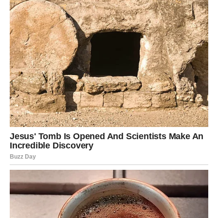
Zaštita od neprijatelja
– maske padaju, a Jarac izlazi
kao pobednik.
Stabilnost
– mir u domu, napredak u karijeri, jasni
planovi za budućnost.
Nevreme se sklanja
– sve loše što je pratio, nestaje.
Decembar je mesec u kojem Jarac prvi put posle dužeg
vremena vidi svetlo posle tunela. To nije obična sreća —
to je sudbinski blagoslov.
VAGA – Universum te vodi u
pravom smeru
Vaga je često rastrzana, emotivno ranjiva, preosetljiva i