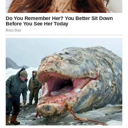
Ljubavni preporod
– iskrena komunikacija, priznanje,
povratak ili nova ljubav.
Zaštitu od neprijatelja
– sve skrivene laži izlaze na
videlo.
Novac i posao
– projekti se pomeraju sa mrtve tačke.
Škorpija u decembru ulazi u fazu moći. A kada se njen
znak spoji sa nebeskom zaštitom, sve postaje moguće.