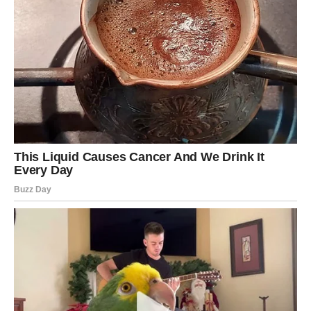
sklona da previše daje drugima. Često je žrtvovala sebe
da bi drugi bili srećni. Ali nebeska energija ovog
decembra donosi potpunu promenu.
Vaga dobija božansku zaštitu odnosa,
srca i mira.
Umesto da bude povređena, ovog puta biće zaštićena.
Umesto da se dvoumi, znaće. Umesto da stoji u mestu,
kreće napred.
Decembar blagosilja Vagu kroz:
Emotivnu ravnotežu
– nestaje strah, nesigurnost,
tuga.
Mir u odnosima
– sukobi se rešavaju, partner se
otvara, ljubav cveta.