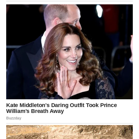
dobija nagradu, a da karma ne zaboravlja dobre ljude.
Jarac je u decembru pod najjačom
nebeskom zaštitom.
Ovaj znak postaje magnet za dobre prilike, važne ljude,
ljubavne promene i novac. Sve što dotakne – cveta. Jer
univerzum mu konačno vraća sve što je dugo čekao.
Šta Jarca štiti i blagosilja:
Finansijski preporod
– novac stiže brže nego pre;
ulaganja se isplate, ponuda menja život.
Sudbinske ljubavne prilike
– ulazak u ozbiljnu vezu,
povratak prave osobe ili rešavanje stare rane.