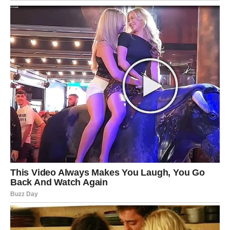
započne – uspeva.
Decembar donosi Strelcu:
Finansijski skok
– novac dolazi iz više izvora.
Srećne slučajnosti
– sinhroniciteti koji vode ka
nečemu velikom.
Ljubavne radosti
– veza se učvršćuje, nova ljubav je
sudbinska.
Zaštitu od loše energije
– negativni ljudi se povlače.
Optimističan duh
– prvi put posle dugo vremena,
Strelac oseća lakoću.
Ovo je mesec kada Strelac igrom slučaja ulazi u čuda. Ali