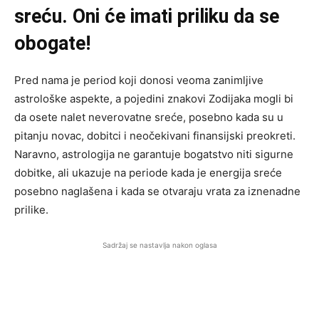
sreću. Oni će imati priliku da se
obogate!
Pred nama je period koji donosi veoma zanimljive
astrološke aspekte, a pojedini znakovi Zodijaka mogli bi
da osete nalet neverovatne sreće, posebno kada su u
pitanju novac, dobitci i neočekivani finansijski preokreti.
Naravno, astrologija ne garantuje bogatstvo niti sigurne
dobitke, ali ukazuje na periode kada je energija sreće
posebno naglašena i kada se otvaraju vrata za iznenadne
prilike.
Sadržaj se nastavlja nakon oglasa