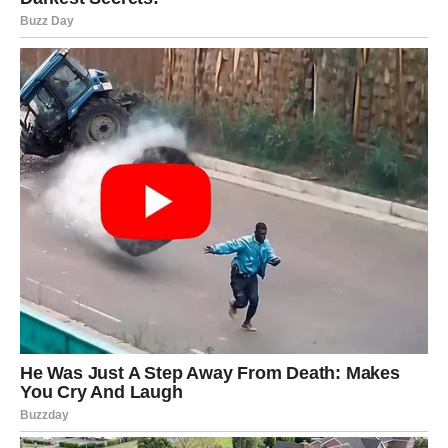
smatra da takve slučajnosti nikada nisu bez razloga.
U narednih 15 dana postoji mogućnost za iznenadan
novčani priliv koji neće biti povezan sa redovnim poslom.
Upravo zato mnogi pripadnici ovog znaka mogu ostati
prijatno šokirani razvojem događaja.
Za Škorpije je posebno važno da ne sumnjaju u sebe.
Kada počnu da veruju svojoj intuiciji, otvoriće vrata
događajima koje trenutno ne mogu ni da zamisle.
Jedna vest mogla bi da promeni mnogo toga i da im vrati
osmeh na lice.