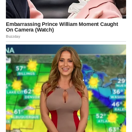
Upravo tada može se dogoditi nešto što će ih ostaviti bez
teksta.
Mnogi Lavovi već dugo priželjkuju finansijsku sigurnost.
Neki žele da reše kredite, drugi da renoviraju dom, dok
treći maštaju o putovanju koje odlažu godinama. Sudbina
sada otvara vrata i pokazuje da ništa nije nemoguće.
Posebno srećni dani za Lavove biće 20, 23. i 28. jun.
Važno je da slušaju unutrašnji glas jer će intuicija igrati
ključnu ulogu. Neki od njih mogli bi da se iznenade kada
shvate da su upravo zahvaljujući jednom spontanom
potezu došli do ozbiljnog novca.