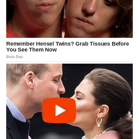
LAV
Lavovima predstoji period u kojem će se osećati kao da ih
prati posebna zvezda sreće. Oni su znak koji voli rizik,
izazove i uzbuđenje, a upravo će narednih 15 dana doneti
mnogo razloga za optimizam.
Već od prvih dana ovog perioda Lavovi će primetiti da se
stvari odvijaju lakše nego inače. Ljudi će im izlaziti u
susret, poslovne prilike će se nizati, a novac će
pronalaziti put do njih čak i onda kada to najmanje
očekuju.
Ono što je posebno zanimljivo jeste činjenica da
Lavovima dolazi energija iznenadnog dobitka. Moguće je
da će sasvim slučajno učestvovati u nekoj nagradnoj igri
ili da će ih prijatelj nagovoriti da okušaju sreću.