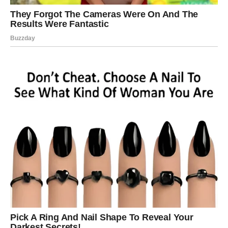
ŠKORPIJA
Škorpije ulaze u period velikih obrta i neočekivanih
finansijskih prilika. Ovaj znak često prolazi kroz
ekstremne uspone i padove, ali upravo sada dolazi faza
uspona.
Mnogo toga što je delovalo blokirano počinje da se
pokreće. Novac koji je kasnio može konačno stići,
poslovni pregovori mogu krenuti u pozitivnom smeru, a
pojedine Škorpije dobiće priliku koja se ne propušta.
Kada su igre na sreću u pitanju, Škorpije će imati
neobično izraženu intuiciju. Njihova sposobnost da osete
pravi trenutak biće naglašena više nego inače.
Neki pripadnici ovog znaka mogli bi da sanjaju određene
brojeve ili da stalno nailaze na iste simbole. Astrologija