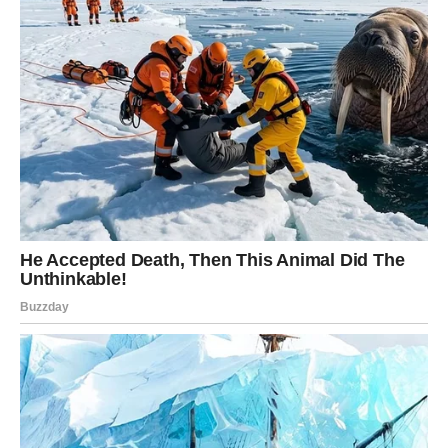
Jarčevi imaju priliku da ostvare značajan finansijski
napredak. Neki će dobiti povišicu, neki dodatni posao,
dok bi pojedini mogli doći do potpuno neočekivanog
dobitka.
Ono što je zanimljivo jeste da će mnogi Jarčevi u početku
ignorisati znakove sreće. Smatraće da je sve slučajnost i
da ne treba previše očekivati.
Međutim, univerzum ima drugačije planove.
Moguće je da će baš oni koji najmanje očekuju dobiti
razlog za veliko slavlje. Energija prosperiteta prati ih
tokom čitavog perioda, a vrhunac dolazi krajem juna.
Neki Jarčevi će se naći pred odlukom koja može
promeniti njihov finansijski status. Važno je da ne budu
previše strogi prema sebi i da dozvole životu da ih