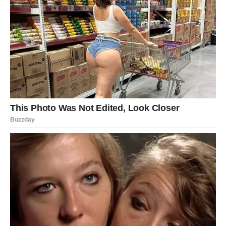
dobitaka.
Posebno su naglašeni datumi između 18. i 25. juna, kada
će intuicija Bikova biti neverovatno jaka. Mnogi će imati
osećaj da ih nešto vuče ka određenom broju, datumu ili
simbolu. Zanimljivo je da upravo tada mogu dobiti znak
koji ne bi trebalo da ignorišu.
Novac koji dolazi neće nužno značiti milionski dobitak.
Nekima će stići kroz vraćen dug, drugima kroz bonus,
poklon ili iznenadnu poslovnu priliku. Ipak, postoji grupa
Bikova koja bi mogla da doživi finansijski trenutak koji će
dugo pamtiti.
Sudbina ih konačno nagrađuje za strpljenje koje su
pokazivali tokom prethodnih meseci.