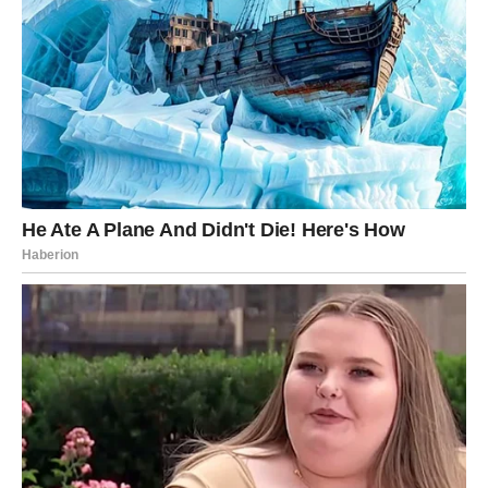
iznenadi.
Sreća će kucati na njihova vrata onda kada pomisle da je
najmanje verovatno.