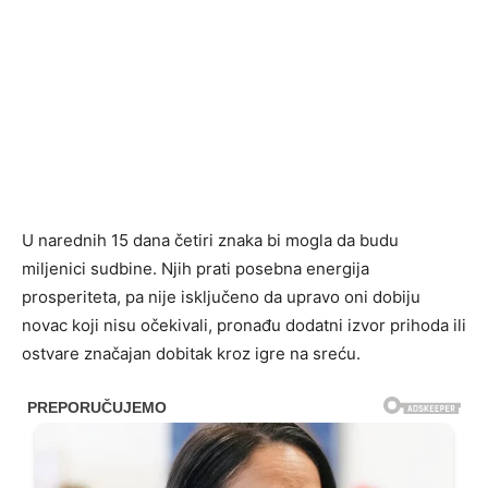
U narednih 15 dana četiri znaka bi mogla da budu
miljenici sudbine. Njih prati posebna energija
prosperiteta, pa nije isključeno da upravo oni dobiju
novac koji nisu očekivali, pronađu dodatni izvor prihoda ili
ostvare značajan dobitak kroz igre na sreću.