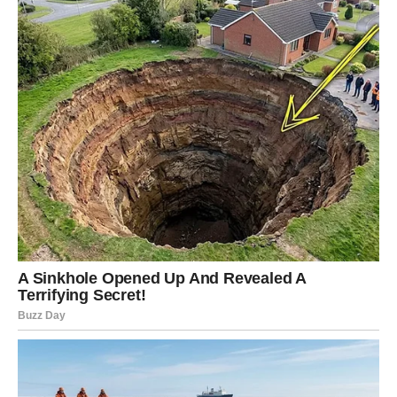
JARAC
Jarčevi su poznati po tome što ne veruju previše u sreću.
Oni smatraju da se sve postiže radom, disciplinom i
istrajnošću. Ipak, čak i oni ponekad dobiju poklon od
sudbine.
U narednih 15 dana upravo se to može dogoditi.
Planete stvaraju snažne aspekte povezane sa novcem, pa