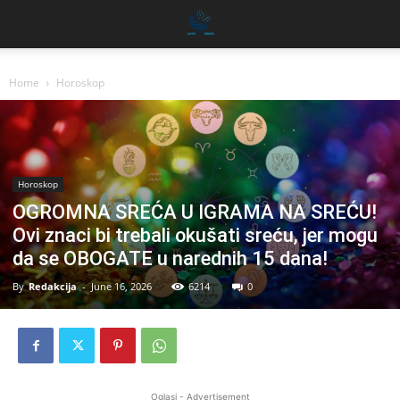
Home
Horoskop
Horoskop
OGROMNA SREĆA U IGRAMA NA SREĆU!
Ovi znaci bi trebali okušati sreću, jer mogu
da se OBOGATE u narednih 15 dana!
By
Redakcija
-
June 16, 2026
6214
0
Oglasi - Advertisement