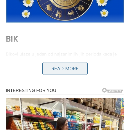
BIK
Bikovi ulaze u jedan od najzanimljivijih perioda kada je
finansijska sreća u pitanju. Već duže vreme imaju osećaj
READ MORE
da mnogo daju, rade i ulažu trud, a da rezultati ne dolaze
onom brzinom kojom bi želeli. Međutim, univerzum sada
sprema iznenađenje.
Planetarni aspekti donose im mogućnost da do novca
dođu na potpuno neočekivan način. Upravo zbog toga
mnogi astrolozi smatraju da bi Bikovi narednih dana mogli
da imaju posebno izraženu sreću kada su u pitanju
nagradne igre, tombole, lutrije i različiti vidovi iznenadnih