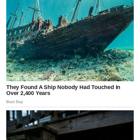
RIBE – Jul vam donosi pravo
malo životno čudo
Ako postoji znak kojem će univerzum poslati najlepšu
poruku tokom jula, onda su to Ribe.
Posle brojnih razočaranja konačno dolazi period kada
ćete imati razloga da se iskreno smejete.
Mnoga vrata koja su bila zatvorena iznenada će se
otvoriti.