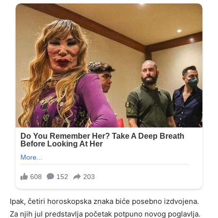
Ipak, četiri horoskopska znaka biće posebno izdvojena.
Za njih jul predstavlja početak potpuno novog poglavlja.