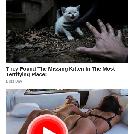
Možete dobiti poziv koji dugo čekate.
Možete upoznati osobu koja menja vašu svakodnevicu.
Možete ostvariti želju koju ste gotovo prestali da
očekujete.
Sve je moguće.
Ljubav će biti posebno naglašena.
Slobodne Ribe privlače osobu koja će odmah pokazati
ozbiljne namere.
Veza koja počinje tokom jula ima potencijal da traje
veoma dugo.