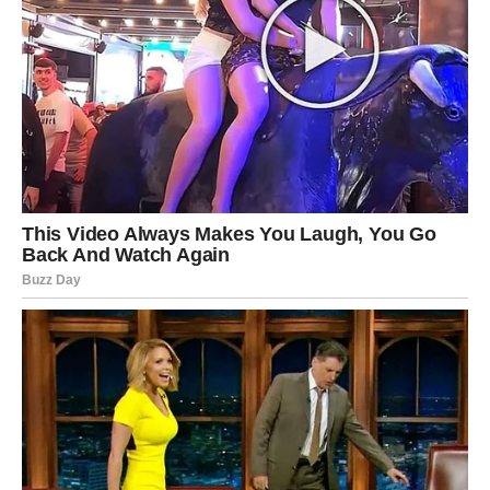
razmišljali o privatnom poslu mogli bi upravo sada
napraviti prvi veliki korak.
Na emotivnom planu dolazi pravo osveženje.
Slobodni Bikovi upoznaju osobu koja ih neće ostaviti
ravnodušnim. Ovo neće biti prolazna simpatija već odnos
koji ima potencijal da traje.
Zauzeti Bikovi rešavaju stare nesporazume. Partner
pokazuje više pažnje, a odnos postaje stabilniji nego
ikada.
Jul vam vraća veru u to da se dobro uvek isplati.
LAV – Sudbina vam sprema