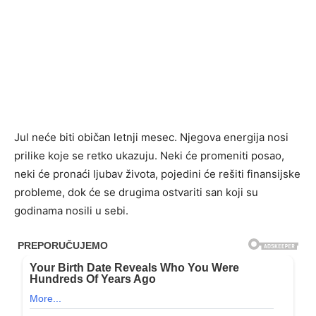
Jul neće biti običan letnji mesec. Njegova energija nosi
prilike koje se retko ukazuju. Neki će promeniti posao,
neki će pronaći ljubav života, pojedini će rešiti finansijske
probleme, dok će se drugima ostvariti san koji su
godinama nosili u sebi.