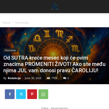
Home
Horoskop
Horoskop
Od SUTRA kreće mesec koji će ovim
znacima PROMENITI ŽIVOT! Ako ste među
njima JUL vam donosi pravu ČAROLIJU!
By
Redakcija
-
June 30, 2026
7709
0
Oglasi - Advertisement