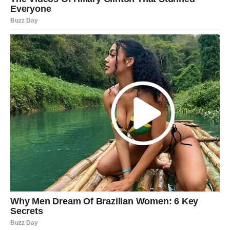
Neko će pohvaliti vaš rad, ponuditi vam bolju poziciju ili
vam poveriti važan zadatak koji otvara vrata velikom
napretku.
Ako ste bez posla, upravo tokom jula postoji velika
mogućnost da pronađete zaposlenje koje će vam doneti
sigurnost.
Ljubav takođe dobija potpuno novu dimenziju.
Slobodne Device privlače osobu koja ceni iskrenost i
stabilnost.
Ovaj odnos neće biti pun neizvesnosti već mira,
poverenja i međusobnog poštovanja.
Za zauzete Device dolazi period zajedničkih planova.