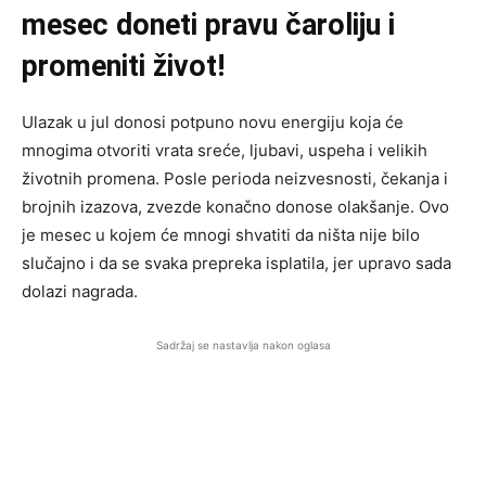
mesec doneti pravu čaroliju i
promeniti život!
Ulazak u jul donosi potpuno novu energiju koja će
mnogima otvoriti vrata sreće, ljubavi, uspeha i velikih
životnih promena. Posle perioda neizvesnosti, čekanja i
brojnih izazova, zvezde konačno donose olakšanje. Ovo
je mesec u kojem će mnogi shvatiti da ništa nije bilo
slučajno i da se svaka prepreka isplatila, jer upravo sada
dolazi nagrada.
Sadržaj se nastavlja nakon oglasa