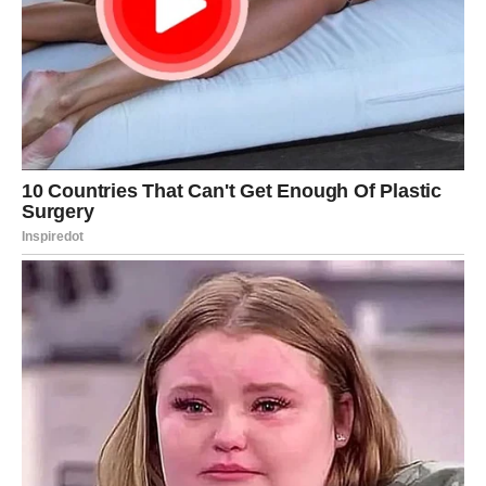
Zauzete Ribe rešavaju sve ono što ih je opterećivalo.
Razgovori postaju iskreniji, emocije snažnije, a zajednički
planovi realniji.
Na poslovnom planu dolazi prilika koju ne treba odbiti.
Možda će zahtevati više odgovornosti, ali će doneti
mnogo veću sigurnost i finansijsku stabilnost.
Važno je da verujete sebi.
Ovog puta intuicija vas neće prevariti.