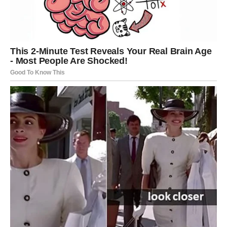
predloge i pružaće vam podršku.
Ako ste slobodni, jul donosi veoma zanimljiv susret.
To može biti osoba koju ćete upoznati potpuno slučajno,
na putovanju, preko prijatelja ili čak putem društvenih
mreža.
Osećanja će biti jaka od samog početka.
Zauzeti Lavovi ulaze u period kada će ponovo osetiti onu
iskru zbog koje su se zaljubili.
Finansije takođe kreću uzlaznom putanjom.
Neočekivani novac ili uspešno završen posao donose
veliko zadovoljstvo.