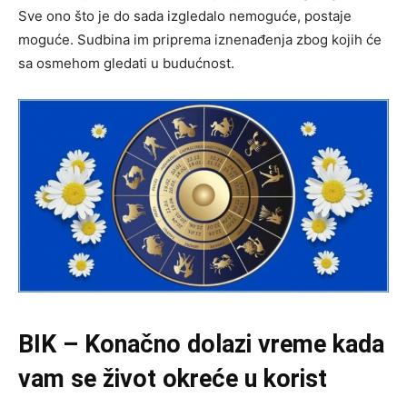
Sve ono što je do sada izgledalo nemoguće, postaje
moguće. Sudbina im priprema iznenađenja zbog kojih će
sa osmehom gledati u budućnost.
BIK – Konačno dolazi vreme kada
vam se život okreće u korist