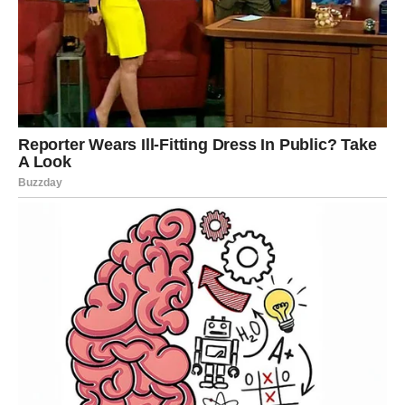
trenutak koji ćete pamtiti
godinama
Lavovi ulaze u jedan od najvažnijih perioda ove godine.
Već dugo osećate da ste spremni za nešto veliko, ali kao
da vas je nešto stalno zaustavljalo. Jul uklanja prepreke
koje su vas sputavale.
Mnogi Lavovi će dobiti priliku o kojoj su dugo maštali.
Može se raditi o novom poslu, velikom projektu, odlasku
na put ili poznanstvu koje menja život.
Posebno će biti naglašena vaša harizma.
Ljudi će želeti da budu u vašem društvu, slušaće vaše