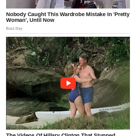
Ovo je mesec u kojem ćete shvatiti koliko vredite.
DEVICA – Sve ono što ste
strpljivo gradili konačno donosi
rezultate
Device su možda najviše radile tokom prethodnih meseci.
Mnogo truda, odricanja i strpljenja konačno će biti
nagrađeno.
Jul donosi potvrdu da se nijedan vaš napor nije izgubio.
Na poslu dolazi priznanje.