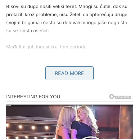
Bikovi su dugo nosili veliki teret. Mnogi su ćutali dok su
prolazili kroz probleme, nisu želeli da opterećuju druge
svojim brigama i često su delovali mnogo jače nego što
su se zaista osećali.
Međutim, jul donosi kraj tom periodu.
Već tokom prvih dana meseca otvaraju se vrata novih
mogućnosti. Pojavljuje se osoba koja može imati veliki
READ MORE
uticaj na vašu budućnost. To može biti poslovni partner,
budući poslodavac ili neko ko će vam pomoći da ostvarite
ono što već dugo planirate.
Novac postaje jedna od najlepših tema ovog meseca.
Mnogi Bikovi će dobiti povišicu, dodatni posao ili priliku
koja će značajno povećati njihove prihode. Oni koji su