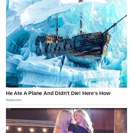
hladno prekidali odnose bez objašnjenja
mislili da ih se posledice ne tiču
sada dobijaju ogledalo. Mogući su nagli prekidi, gubitak
podrške ili osećaj duboke usamljenosti. Strah dolazi jer
Vodolija shvata da
nije imuna na emocije
, čak i kada ih
ignoriše.
Sudbina ih uči da inteligencija bez empatije – nije
mudrost.