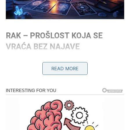
RAK – PROŠLOST KOJA SE
VRAĆA BEZ NAJAVE
Rak je znak emocija, sećanja i prošlih veza. I upravo tu
READ MORE
leži njegov karmički teret. U prethodnom periodu mnogi
Rakovi su:
manipulisali emocijama drugih
igrali ulogu žrtve kada to nisu bili
ostajali u odnosima iz straha, a ne iz ljubavi