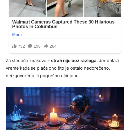
Za sledeće znakove –
strah nije bez razloga
. Jer dolazi
vreme kada se plaća ono što je ostalo nedorečeno,
neizgovoreno ili pogrešno učinjeno.