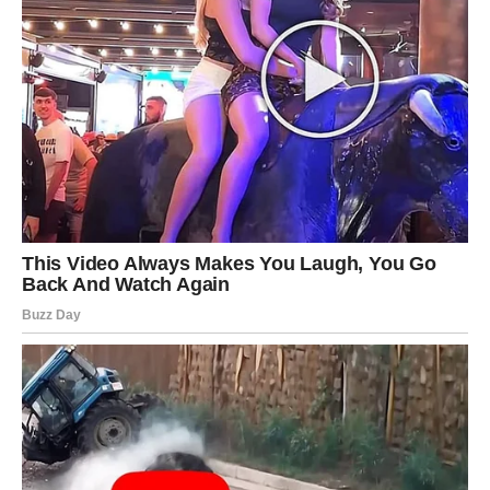
RIBE – KRAJ SAMOOBMANE
Ribe su znak iluzije, nade i vere u najbolje. Ali karma sada
skida veo sa očiju. Ribe koje su:
svesno ignorisale istinu
ostajale u toksičnim odnosima
lagale sebe „da će se stvari same popraviti“
sada dolaze do tačke buđenja. Strah se javlja jer iluzije
pucaju, a realnost zahteva akciju. Nema više bežanja u