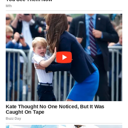
Okolnosti ih primoravaju da ostanu, da se suoče i da
snose posledice svojih reči. Strah se javlja jer sloboda
sada ima cenu.
Ovo je period kada Strelac mora da nauči da
sloboda bez
odgovornosti vodi u karmički dug
.
VODOLIJA – KARMA RUŠI
ILUZIJU DA SI IZNAD SVEGA
Vodolije često veruju da su korak ispred svih – emotivno
distancirane, racionalne i „iznad drame“. Ali karma sada
spušta Vodoliju na zemlju. Oni koji su:
zanemarivali tuđa osećanja