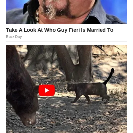
Device su majstori kontrole. Analiziraju, planiraju i
potiskuju emocije koje im ne prijaju. Ali karma sada ruši
tu unutrašnju strukturu. Sve ono što su potisnuli –
nezadovoljstvo, krivicu, osećaj da su nekoga povredili „u
ime razuma“ – izlazi na površinu.
Mnoge Device će se suočiti sa:
unutrašnjim nemirom
zdravstvenim ili psihičkim signalima
osećajem da više ne mogu da „drže sve pod
kontrolom“
Strah kod Device ne dolazi spolja – već iznutra. Jer sada
moraju da priznaju da
nisu uvek bile u pravu
, čak i kada