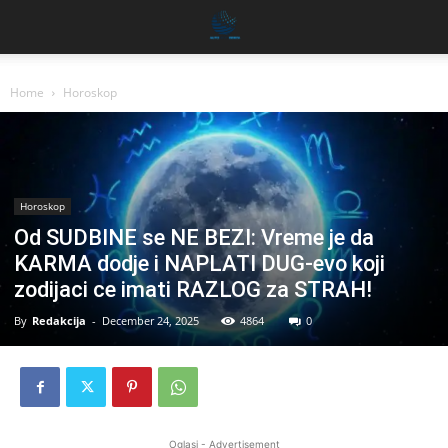
Home
Horoskop
Horoskop
Od SUDBINE se NE BEZI: Vreme je da
KARMA dodje i NAPLATI DUG-evo koji
zodijaci ce imati RAZLOG za STRAH!
By
Redakcija
-
December 24, 2025
4864
0
Oglasi - Advertisement