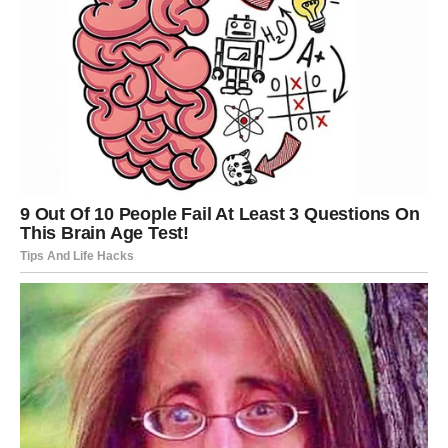
Sada karma vraća stare priče. Pojavljuju se ljudi iz
prošlosti, stare reči izlaze na površinu, a ono što je Rak
mislio da je „zakopano“, ponovo diše.
Najveći strah
dolazi iz istine
– jer Rak duboko zna gde je pogrešio.
Ovo je period suočavanja sa sopstvenom odgovornošću u
emocijama. Nema više skrivanja iza osećajnosti. Sudbina
traži zrelost.
LAV – PAD EGA I LEKCIJA
PONIZNOSTI
Lavovi su navikli da budu u centru pažnje, da vode i da
odlučuju. Ali karma sada ispituje:
da li je moć korišćena
ispravno?
Mnogi Lavovi su u prošlosti: