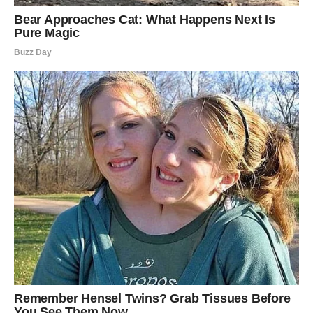
su imale najbolje namere.
STRELAC – KRAJ BEŽANJA OD
ODGOVORNOSTI
Strelčevi vole slobodu, promene i beg od ograničenja. Ali
karma sada postavlja pitanje:
od čega si zapravo bežao?
U prethodnom periodu mnogi Strelčevi su:
obećavali više nego što su ispunili
bežali od emotivne ili porodične odgovornosti
povređivali druge „u ime istine“
Sada dolazi trenutak kada više nema gde da se ode.