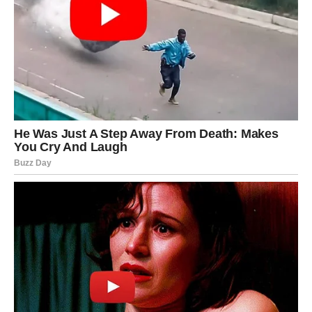
snove.
Ovo je bolan, ali oslobađajući period. Jer tek kada se
suoče sa istinom – Ribe mogu da krenu dalje.