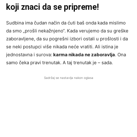
koji znaci da se pripreme!
Sudbina ima čudan način da ćuti baš onda kada mislimo
da smo „prošli nekažnjeno“. Kada verujemo da su greške
zaboravljene, da su pogrešni izbori ostali u prošlosti i da
se neki postupci više nikada neće vratiti. Ali istina je
jednostavna i surova:
karma nikada ne zaboravlja
. Ona
samo čeka pravi trenutak. A taj trenutak je – sada.
Sadržaj se nastavlja nakon oglasa