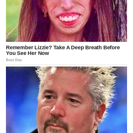
povredili druge iz ponosa
stavili sebe ispred tuđih osećanja
tražili divljenje, a nisu davali poštovanje
Sada dolazi trenutak kada se ego lomi. Mogući su gubici –
statusa, reputacije, ili podrške ljudi za koje su mislili da će
uvek biti tu. Strah se javlja jer Lav shvata da aplauz nije
večan.
Ovo je karmički test:
da li Lav zna da bude čovek i kada
svetla reflektora nestanu?
DEVICA – SVE ŠTO JE
POTISKIVANO SADA IZLAZI