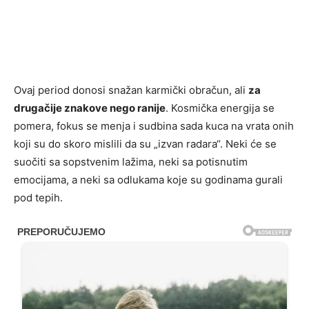
Ovaj period donosi snažan karmički obračun, ali
za
drugačije znakove nego ranije
. Kosmička energija se
pomera, fokus se menja i sudbina sada kuca na vrata onih
koji su do skoro mislili da su „izvan radara“. Neki će se
suočiti sa sopstvenim lažima, neki sa potisnutim
emocijama, a neki sa odlukama koje su godinama gurali
pod tepih.