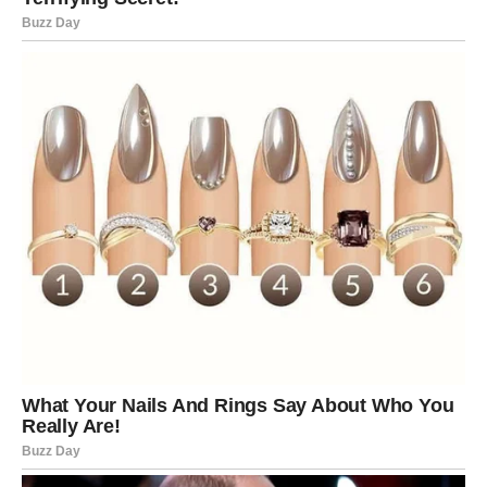
Lav
Lavovima dolazi period moći, velikih odluka i važnih
susreta. Oni će tokom ovih dana biti u centru pažnje gde
god se pojave. Njihova energija će privlačiti ljude, prilike i
veoma zanimljive događaje.
U ljubavi ih očekuje velika strast. Neko će konačno
pokazati emocije koje dugo krije. Lavovi koji su usamljeni
mogu doživeti veoma sudbinski susret.
Poslovno dolazi šansa za napredak i dokazivanje. Moguće
je da će dobiti priznanje ili pohvalu koju dugo čekaju.
Lavovi će imati osećaj da im se život ubrzava i da konačno
dolazi vreme kada mogu da zablistaju punim sjajem.