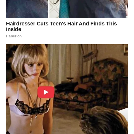
dolazi vreme kada će opet osetiti radost i optimizam.
Od 10. do 20. maja očekuje ih mnogo kretanja, novih ljudi
i zanimljivih događaja. Jedna poruka ili poziv može
potpuno promeniti njihove planove.
U ljubavi dolazi velika prilika za sreću. Slobodni Strelčevi
mogu upoznati osobu koja će ih osvojiti na prvi pogled,
dok zauzeti ulaze u mnogo stabilniji period.
Na poslu ih očekuje mogućnost napretka i finansijskog
poboljšanja.
Jarac
Jarčevi ulaze u period koji će im pokazati da ništa nije