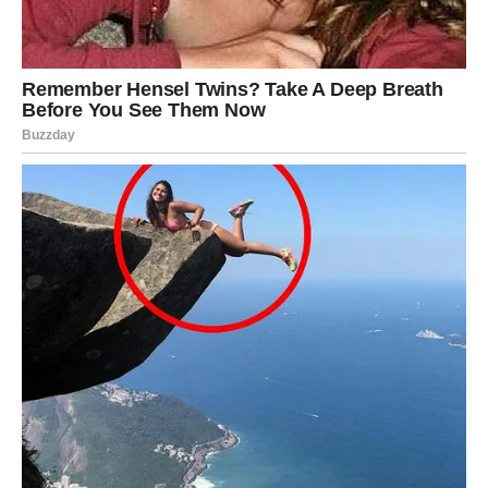
Mnogi Blizanci će tokom ovog perioda doneti odluku koja
će promeniti njihov emotivni život. Neko će priznati
emocije, neko će započeti novu vezu, dok će pojedini
konačno preseći odnos koji ih iscrpljuje.
Na poslovnom planu dolazi mogućnost napretka. Jedna
osoba će ih posebno podržati i pomoći im da ostvare cilj
koji im je veoma važan.
Blizanci će imati osećaj da se život konačno pokreće i da
dolaze bolji dani.
Rak
Rakovi će tokom ovog perioda biti veoma emotivni, ali
upravo će emocije doneti odgovore koje dugo traže.