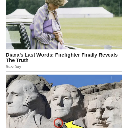
prestanu da ugađaju svima oko sebe.
Škorpija
Škorpijama dolazi jedan od najvažnijih perioda ovog
proleća! Sudbina za njih priprema događaje koji mogu
promeniti ceo život.