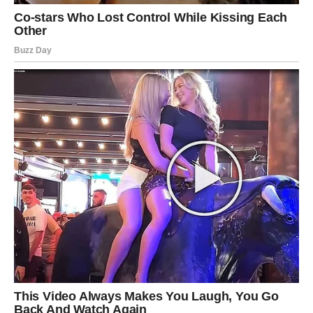
bilo slučajno. Sve kroz šta su prolazili imalo je razlog, a
sada dolazi nagrada za njihovu upornost.
Mnogi Jarčevi će konačno dobiti ono što dugo čekaju.
Moguće je ostvarenje poslovnog cilja, rešavanje važnog
problema ili velika finansijska promena.
U ljubavi ih očekuje veoma ozbiljan razgovor. Neko će
želeti da popravi odnos sa njima i pokaže koliko mu je
stalo.
Ali najveće iznenađenje tek dolazi – upravo su Jarčevi
jedan od dva znaka kojima se može ostvariti najveća
životna želja! Ono što su mislili da je nemoguće sada
postaje veoma blizu. Sudbina im otvara vrata potpuno
novog života.