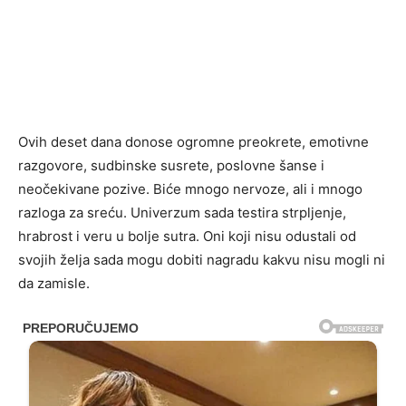
Ovih deset dana donose ogromne preokrete, emotivne
razgovore, sudbinske susrete, poslovne šanse i
neočekivane pozive. Biće mnogo nervoze, ali i mnogo
razloga za sreću. Univerzum sada testira strpljenje,
hrabrost i veru u bolje sutra. Oni koji nisu odustali od
svojih želja sada mogu dobiti nagradu kakvu nisu mogli ni
da zamisle.