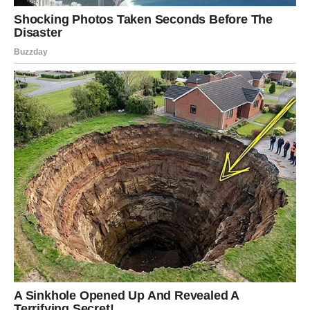
Njihovo srce će sada jasno pokazati kome mogu da
veruju, a od koga treba da se udalje.
Za mnoge Rakove sledi veoma važan razgovor koji će
promeniti odnos sa jednom osobom. Moguće je
pomirenje, obnavljanje kontakta ili priznanje koje dugo
čekaju.
Finansijska situacija počinje polako da se popravlja. Neki
Rakovi će dobiti neočekivani novac ili poslovnu priliku
koja može promeniti njihovu budućnost.
Najveća promena desiće se u njihovom unutrašnjem
svetu – konačno će prestati da se plaše gubitka i počeće
više da veruju sebi.