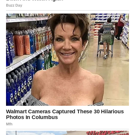
Vodolija
Vodolije će tokom ovog perioda imati osećaj da ih život
vodi ka nečemu velikom. Njihova intuicija će biti
neverovatno jaka i pomoći će im da donesu prave odluke.
U ljubavi dolazi do iskrenih emocija i važnih razgovora.
Moguće je novo poznanstvo koje će im potpuno
promeniti pogled na ljubav.
Na poslu ih očekuju promene koje na prvi pogled mogu
delovati zbunjujuće, ali će kasnije shvatiti da su bile
neophodne.
Vodolije sada moraju da veruju sebi i da ne odustaju od
svojih ciljeva.