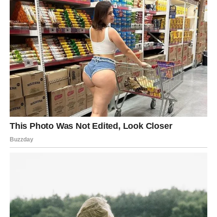
Vaga
Vage će od 10. do 20. maja imati osećaj kao da se ceo
univerzum budi oko njih. Mnogo toga će početi da se
menja, a događaji će se nizati velikom brzinom.
Ljubavni život postaje veoma zanimljiv. Neko iz prošlosti
može pokušati da se vrati, ali će Vaga sada imati mnogo
više samopouzdanja nego ranije. Moguće je i novo
poznanstvo koje donosi veliku hemiju.
Na poslovnom planu dolazi prilika za dodatnu zaradu ili
novi početak. Važno je da ne sumnjaju u svoje
sposobnosti.
Vage će konačno shvatiti koliko vrede i koliko mogu kada