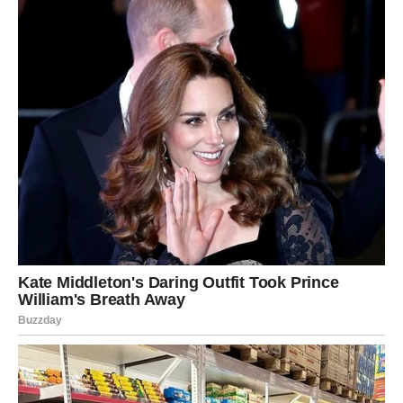
Devica
Device ulaze u period kada više neće moći da ignorišu
ono što osećaju. Sudbina ih tera da donesu važne odluke
i da se suoče sa istinom.
U ljubavi dolazi do velikih promena. Mnogi pripadnici
ovog znaka će konačno priznati sebi šta žele i zbog toga
će se njihov emotivni život potpuno promeniti.
Na poslu ih očekuje napredak, ali samo ako budu hrabri.
Jedna nova prilika može izgledati rizično, ali će doneti
veoma pozitivne rezultate.
Device će tokom ovog perioda mnogo razmišljati o
budućnosti i shvatiće da je vreme da počnu više da misle
na sebe.