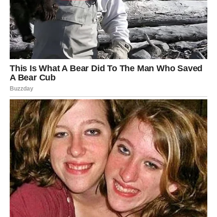
vezano za novac ili posao. Moguće je povećanje prihoda,
nova poslovna saradnja ili ponuda koja se ne odbija.
U ljubavi ih očekuje veoma emotivan period. Mnogi Bikovi
će dobiti dokaz da nekome zaista znače mnogo više nego
što su mislili. Jedna osoba iz prošlosti može pokušati da
se vrati, ali Bik će sada konačno znati šta želi.
Najvažnije je da ne ignorišu intuiciju jer će ih upravo ona
voditi ka pravim odlukama.
Blizanci
Blizanci ulaze u dane velikih iznenađenja. Njihov život bi
mogao da se promeni mnogo brže nego što očekuju. Biće
mnogo novih informacija, poruka, poziva i događaja koji
će ih ostaviti bez teksta.