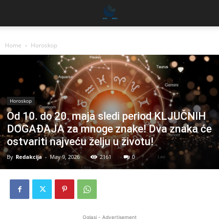
Home
Horoskop
Horoskop
Od 10. do 20. maja sledi period KLJUČNIH
DOGAĐAJA za mnoge znake! Dva znaka će
ostvariti najveću želju u životu!
By
Redakcija
-
May 9, 2026
2161
0
Oglasi - Advertisement