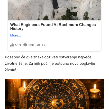
Posebno će dva znaka doživeti ostvarenje najveće
životne želje. Za njih počinje potpuno novo poglavlje
života!