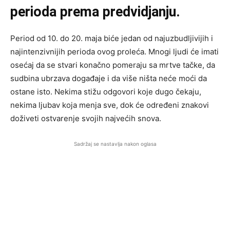
perioda prema predvidjanju.
Period od 10. do 20. maja biće jedan od najuzbudljivijih i
najintenzivnijih perioda ovog proleća. Mnogi ljudi će imati
osećaj da se stvari konačno pomeraju sa mrtve tačke, da
sudbina ubrzava događaje i da više ništa neće moći da
ostane isto. Nekima stižu odgovori koje dugo čekaju,
nekima ljubav koja menja sve, dok će određeni znakovi
doživeti ostvarenje svojih najvećih snova.
Sadržaj se nastavlja nakon oglasa