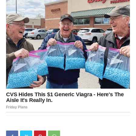
Ribe
Ribe će tokom ovih dana biti posebno povezane sa
svojom intuicijom i emocijama. One će osećati da dolazi
nešto veliko i neće pogrešiti.
Ljubavni život ulazi u veoma važnu fazu. Neko će konačno
skupiti hrabrost da im kaže istinu. Ribe koje pate zbog
prošlosti mogu doživeti veliko emotivno iznenađenje.
Na poslovnom planu dolazi prilika za novi početak.
Moguće je da će promeniti planove ili dobiti ponudu koja
ih vodi ka mnogo sigurnijoj budućnosti.
Ribe će konačno početi da veruju da sreća ipak nije
zaboravila na njih.