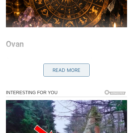
Ovan
Ovnovima dolazi period u kojem će konačno shvatiti da se
trud i borba isplate. Mnogi pripadnici ovog znaka su dugo
READ MORE
imali osećaj da daju više nego što dobijaju, ali od 10. maja
sve počinje da se menja.
Na poslovnom planu moguće su veoma važne odluke.
Jedan razgovor ili sastanak može promeniti pravac
njihove budućnosti. Neki Ovnovi će dobiti priliku o kojoj
su dugo maštali, dok će drugi rešiti problem koji ih muči
mesecima.