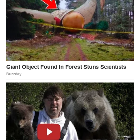
U ljubavi dolazi do velikog preokreta. Ako postoji osoba
prema kojoj osećaju nešto posebno, sada će konačno
doći do iskrenih emocija i otvorenog razgovora. Slobodni
Ovnovi mogu upoznati nekoga ko će ih potpuno osvojiti.
Ovo je vreme kada Ovan mora da veruje sebi više nego
ikada.
Bik
Za Bikove počinje period ogromnih promena i
unutrašnjeg buđenja. Oni su dugo ćutali, trpeli i
pokušavali da budu jaki, ali sada dolazi trenutak kada će
sudbina početi da radi u njihovu korist.
Od 10. do 20. maja Bikovi mogu rešiti važno pitanje