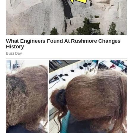
Mnogi pripadnici ovog znaka dobiće odgovor koji čekaju
veoma dugo. Jedna osoba će pokazati prave emocije, a
moguće je i pomirenje koje niko nije očekivao.
Na poslovnom planu dolazi veliki preokret. Neko će dobiti
novu ponudu, dok će drugi rešiti problem koji ih dugo
opterećuje.
Ali ono najvažnije tek dolazi – Škorpije će imati priliku da
ostvare jednu ogromnu želju. Nešto o čemu su dugo
maštali sada može postati stvarnost. Za neke će to biti
ljubav, za druge novac ili životna promena koja sve menja.
Strelac
Strelčevi konačno izlaze iz perioda nesigurnosti.
Poslednjih meseci mnogo toga ih je iscrpelo, ali sada