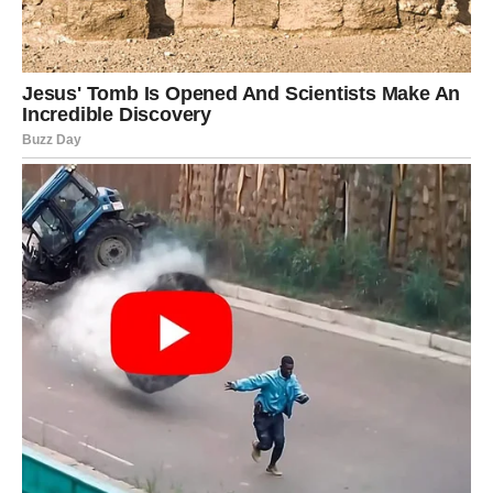
VODOLIJA – Novi početak koji
ruši sve granice
Vodolije su u prethodnom periodu prolazile kroz čudne i
nejasne faze. Mnogo ste razmišljali, mnogo ste se lomili,
puno toga ste morali da pustite, čak i kad vas je bolelo. Ali
Vodolija je znak koji se uvek rađa iz sopstvenog pepela.
I sada — stiže najveći preokret do sada.
1. Nagrada za hrabrost
Sve što ste uradili u poslednjih godinu dana — sada vam
se vraća.
Kroz novac, kroz priliku, kroz novu osobu, kroz selidbu,
kroz promenu posla, kroz novi početak.