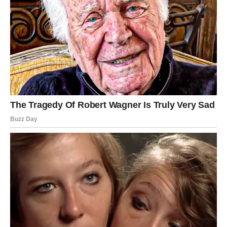
odustajanje od nečega što vas je gušilo
prihvatanje onoga što vam donosi mir
Ali kako god — to je VAŠA odluka. Prvi put posle mnogo
vremena, Bikovi biraju sebe.
2. Ogroman rast i stabilnost
Sudbinski preokret Bikovima donosi sigurnost, novac,
napredak i priliku koja će vas podići. Znate onu jednu
ponudu koja se čeka godinama? Stiže.
3. Duboka emotivna promena
Za mnoge Bikove, najveći preokret biće upravo u
emotivnom smislu.