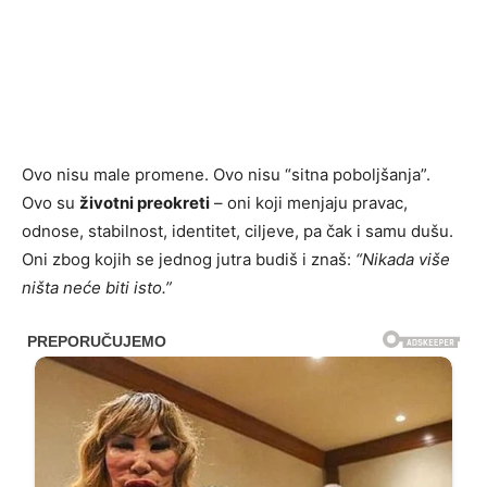
Ovo nisu male promene. Ovo nisu “sitna poboljšanja”.
Ovo su
životni preokreti
– oni koji menjaju pravac,
odnose, stabilnost, identitet, ciljeve, pa čak i samu dušu.
Oni zbog kojih se jednog jutra budiš i znaš:
“Nikada više
ništa neće biti isto.”