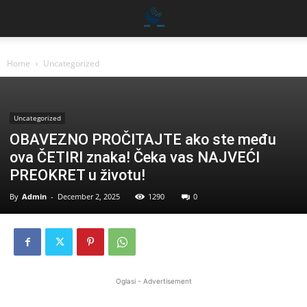
Home
Uncategorized
Uncategorized
OBAVEZNO PROČITAJTE ako ste među
ova ČETIRI znaka! Čeka vas NAJVEĆI
PREOKRET u životu!
By
Admin
-
December 2, 2025
1290
0
Oglasi - Advertisement