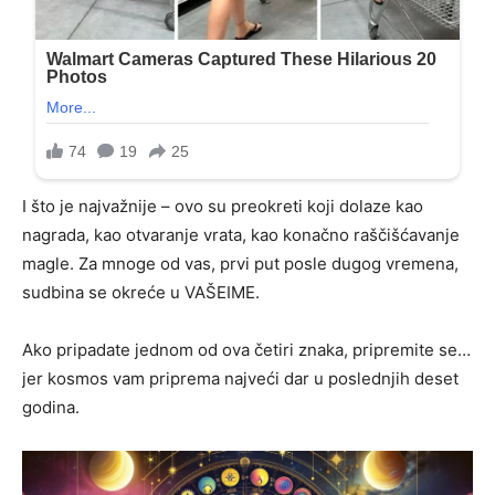
I što je najvažnije – ovo su preokreti koji dolaze kao
nagrada, kao otvaranje vrata, kao konačno raščišćavanje
magle. Za mnoge od vas, prvi put posle dugog vremena,
sudbina se okreće u VAŠEIME.
Ako pripadate jednom od ova četiri znaka, pripremite se…
jer kosmos vam priprema najveći dar u poslednjih deset
godina.