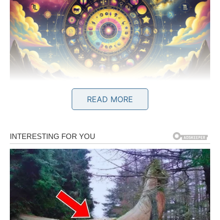
READ MORE
JARAC – Preokret koji briše
godine bola
Jarčevi, spremite se: život vam konačno šalje nagradu za
sve kroz šta ste prošli. Ne postoji znak koji je u
prethodnom periodu nosio toliko tereta na svojim
plećima. Nosili ste odgovornost umesto drugih, rešavali
njihove probleme, lečili tuđe rane dok su vaše ostajale