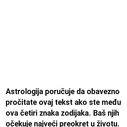
Astrologija poručuje da obavezno
pročitate ovaj tekst ako ste među
ova četiri znaka zodijaka. Baš njih
očekuje najveći preokret u životu.