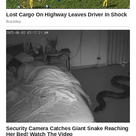
ŠKORPIJA – Sudbina otvara
vrata koja su vam godinama bila
zatvorena
Ako postoji znak koji je preživeo sve moguće lomove,
srušene planove, izdaje i tihe noći, to ste vi, Škorpije.
Vaša transformacija traje skoro dve godine, a sada… sada
konačno dolazi nagrada.
Ne mala nagrada.
Ne slatka uteha.
Nego
preokret koji menja sve što ste mislili da znate o
sebi i svom životu.
1. Velika tajna izlazi na videlo