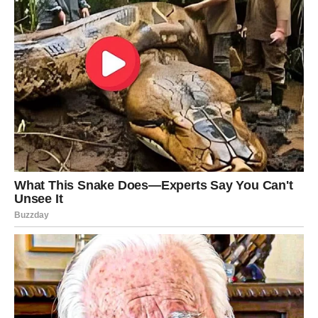
ponekad lomilo do granica. Ali Bikovi se ne predaju – i
kosmos to dobro zna.
Zato vam sada otvara vrata koja su vam mesecima bila
zatvorena.
1. Odluka koja menja pravac života
Ovo može biti:
emotivna odluka
poslovna promena
preseljenje
raskid starog ili ulazak u novo