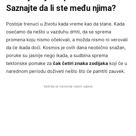
Saznajte da li ste među njima?
Postoje trenuci u životu kada vreme kao da stane. Kada
osećamo da nešto u vazduhu drhti, da se sprema
promena koju nismo očekivali, a možda nismo ni verovali
da će ikada doći. Kosmos je ovih dana neobično snažan,
poruke su jasnije nego ikada, a sudbina sprema
tektonske pomake za
čak četiri znaka zodijaka
koji će u
narednom periodu doživeti nešto što će pamtiti zauvek.
Sadržaj se nastavlja nakon oglasa