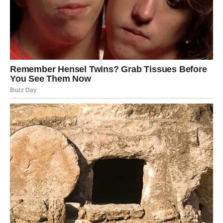
Ljubav koja vam dolazi je zrela, postojana i nežna — baš
ono što vam srce treba.
A ako ste već u vezi — rešavate se straha, ljubomore,
nepoverenja ili tereta koji je smetao.
Sudbina vam šalje glas:
„Dosta si čekao. Ovo sada je tvoje.“