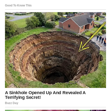
Škorpije u narednom periodu dobijaju informacije koje
menjaju tok događaja. Neko se otkriva. Neko priznaje.
Neko se vraća. Neko odlazi.
Ali sve – u vašu korist.
2. Finansijski skok
Može biti dogovor, nasleđe, neočekivan priliv, plata,
bonus, ili odluka koja vas vodi u ogroman rast. Mnogi
Škorpije ulaze u materijalni procvat kakav dugo nisu
osetile.
3. Povratak energije i snage
Kao da vam se vraća život. Vraća se volja, inspiracija,
strast, hrabrost…
Škorpija ponovo postaje
ona nepobediva sila
koju se ne