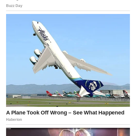
vraća krila.
U narednim nedeljama biće jasno:
„Ovo je taj trenutak. Ovo je moj novi život.“