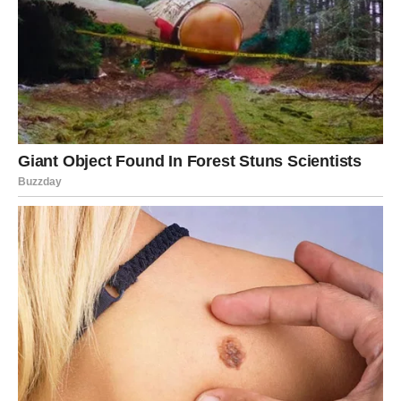
neprimećene. Bili ste stub, oslonac, vetar u leđa svima…
osim sebi.
Ali sada se sve menja. I to – dramatično.
Najveći preokret u životu Jarca
stiže kroz tri velike
sfere:
1. Lično oslobađanje
Sve ono što vas je držalo zaglavljene — strah, prošlost,
emotivne rane — sada se ruši kao kula od karata. Dolazi
momenat kada ćete po prvi put reći:
“Gotovo je. Dosta je.”
2. Ogroman uspeh i priznanje
Za mnoge Jarčeve stiže poziv, ponuda, informacija ili