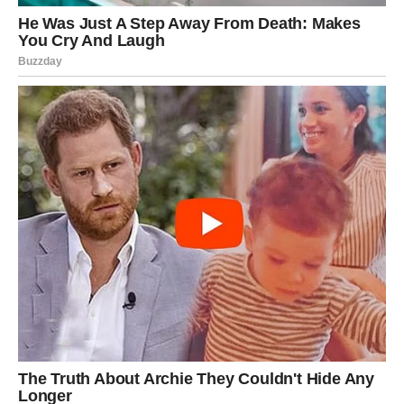
Vaša hrabrost se konačno isplaćuje.
2. Ljubavni obrt
Ovo je iznenadna, nenajavljena i snažna promena.
Neko vam ulazi u život poput vetra.
Neko vas poziva.
Neko izgovara ono što ste dugo čekali da čujete.
Vodolije ulaze u fazu srca, ali i stabilnosti — retko kada
ove dve stvari idu zajedno, ali sada idu.
3. Sloboda koju ste dugo čekali
Najveći preokret za Vodoliju je upravo sloboda —
mentalna, emotivna, finansijska ili fizička.
Niste rođeni da budete zarobljeni — i sudbina vam sada