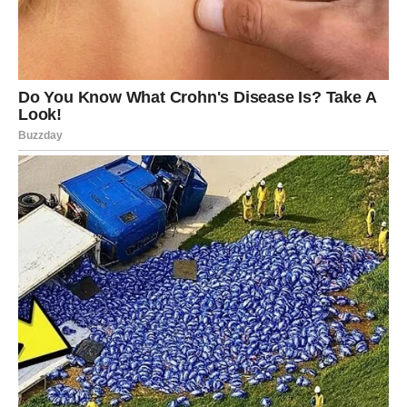
preokret koji vas diže na nivo koji niste ni sanjali. Oni koji
vas nisu cenili – sada će morati. Oni koji su vas
potcenjivali – sada će vas gledati odozdo.
Ovo je vreme pobednika.
3. Sudbinska ljubav ili konačno rešavanje
veze
Za slobodne Jarčeve — stiže osoba koja menja pravila
igre. Nije prolazna, nije površna, nije igra.
Za zauzete — rešava se nešto što vas je dugo mučilo i
konačno dolazite do mira.
Jarčevi, vaše vreme je SADA.
Najveći preokret u vašem životu otpočinje u narednim
danima i ne zaustavlja se mesecima.