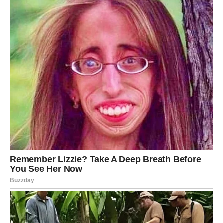
može zaustaviti.
Ovaj preokret biće toliko snažan da ćete se jednom
okrenuti i reći:
„Da nisam preživela sve što jesam, ne bih sada bila
ovako jaka.“
Sudbina vam sada vraća ono što vam je oduzela — sa
kamatom.
BIK – U srcu vas čeka
najvažnija životna odluka… i
konačni obrt
Bikovi, vi ste dugo bili u fazi stagnacije, čekanja, trpljenja i
izdržavanja. Svu svoju snagu držali ste u sebi, i to vas je