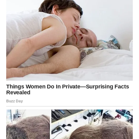
Uspeh u privatnom biznisu ili samostalnom radu
Isplata za nešto što je ranije izgledalo izgubljeno
Dobitak kroz rizičnu, ali pametnu odluku
Ono što je ključno: Škorpija
mora da preseče sa starim
strahovima
.
Zlatni savet za Škorpiju
Ne vraćajte se unazad. Sve što se sada nudi, nudi se da
biste
izašli jači, stabilniji i bogatiji
. Ako osećate da je
vreme za hrabar potez –
to je znak sudbine
.