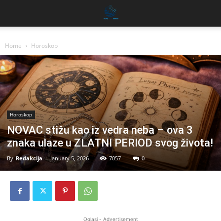
Home
Horoskop
Horoskop
NOVAC stižu kao iz vedra neba – ova 3
znaka ulaze u ZLATNI PERIOD svog života!
By
Redakcija
-
January 5, 2026
7057
0
Oglasi - Advertisement