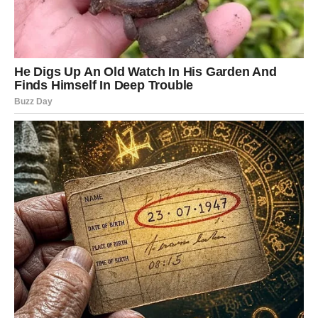
Bik ulazi u period u kojem
novac dolazi prirodno
, bez
grča i borbe. Posle dužeg vremena finansijske
nesigurnosti ili stagnacije, sada se otvara
kanal obilja
koji
donosi stabilnost, luksuz i sigurnost – upravo ono što Bik
najviše ceni.
Zašto se Bik nalazi među najvećim
srećnicima?
Bik je znak koji zna kako da
zadrži, uveća i pametno
koristi novac
. U ovom periodu, univerzum nagrađuje
njegovu postojanost i praktičnost. Sve što Bik započne
sada ima potencijal da se pretvori u
dugoročan izvor
prihoda
.
Na koje načine Bik dobija novac?