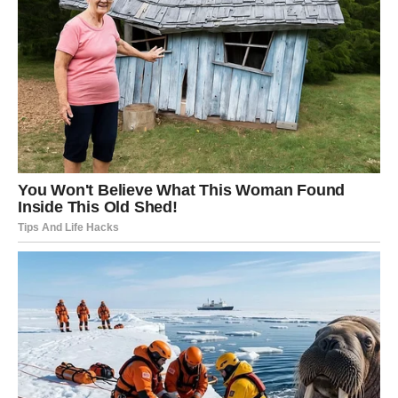
Jarac je znak koji nikada ne traži prečice. On gradi, trpi,
čeka i veruje u dugoročnu stabilnost. Upravo zbog toga,
ovaj period donosi
nagradu za sve godine odricanja
.
Planetarne energije sada skidaju prepreke i omogućavaju
da Jarac
konačno ubere plodove svog rada
.
Kako novac dolazi Jarcu?
Kroz
poslovnu ponudu
koja dolazi iznenada
Povećanje plate, bonus ili isplata koja je dugo kasnila
Novac kroz
projekat koji je ranije bio stopiran
Povrat starog duga ili finansijska pomoć u pravom
trenutku