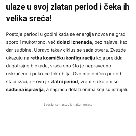
ulaze u svoj zlatan period i čeka ih
velika sreća!
Postoje periodi u godini kada se energija novca ne gradi
sporo i mukotrpno, već
dolazi iznenada
, bez najave, kao
dar sudbine. Upravo takav ciklus se sada otvara. Zvezde
ukazuju na
retku kosmičku konfiguraciju
koja prekida
dugotrajne blokade, vraća ono što je nepravedno
uskraćeno i pokreće tok obilja. Ovo nije običan period
stabilizacije – ovo je
zlatni period
, vreme u kojem se
sudbina ispravlja
, a nagrada dolazi onima koji su istrajali.
Sadržaj se nastavlja nakon oglasa