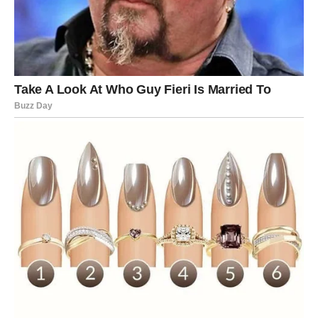
BLIZANCI
Nedelja komunikacijskih čuda i velikih otkrića
Blizanci će dominirati komunikacijom ove nedelje.
Poruke, pozivi, pozivi na sastanke — sve se pokreće.
Bićete traženi, primećeni i u centru pažnje gde god da se
pojavite.
Ovo je i nedelja u kojoj ćete nešto saznati — informaciju,
istinu, detalj — koji potpuno menja vaš pogled na jednu
situaciju.
Šta donosi nedelja?
Poziv koji otključava veliku šansu.