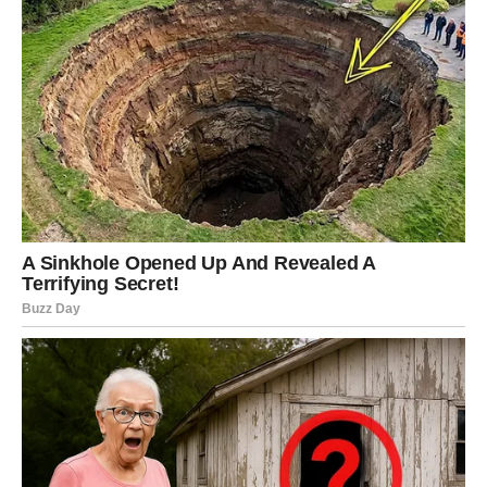
perioda tenzija, ovo je nedelja u kojoj sve dolazi na svoje
mesto. Na poslu preuzimate kontrolu, a u ljubavi —
dešava se neočekivano otvaranje.
Šta donosi nedelja?
Uspeh u poslu i novi koraci u karijeri.
Rešenje finansijskog pitanja.
Emotivna harmonija i snažna povezanost.
Vest koja donosi olakšanje.
Slobodnim Jarcima dolazi osoba koja ima nežnu ali
stabilnu energiju — neko ko vas vidi drugačije od drugih.