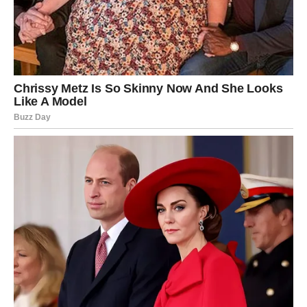
Flert i nova emocionalna iskustva.
Rešenje problema koji vas muči dugo.
Vodolije slobodne ulaze u vrlo zanimljiv period — neko
vas posmatra i sprema se da priđe.
Poruka nedelje:
Prihvatite neplanirano — tu se krije čudo.
RIBE
Nedelja intuicije, dubokih emocija i duhovne snage
Ribe ulaze u najmističniju nedelju ovog meseca. Bićete
osetljiviji, ali i mudriji. Ljubav dobija novu dimenziju, a