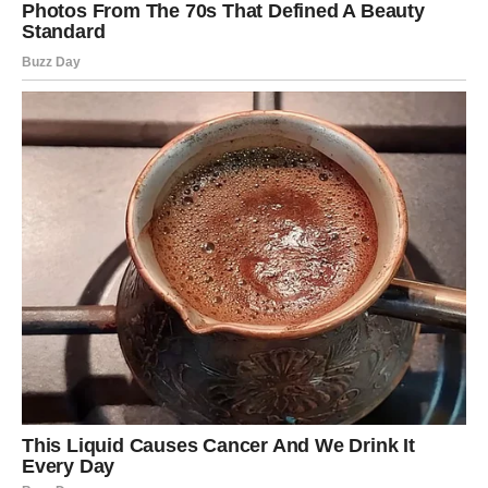
Finansijski pomak.
Snaga da presečete ono što vas troši.
Škorpije u ljubavi imaju strast, magnetizam i moć
privlačenja — neko vam se vraća, ili neko potpuno nov
ulazi sa snažnom energijom.
Poruka nedelje:
Verujte svojoj moći — vodi vas pravim putem.