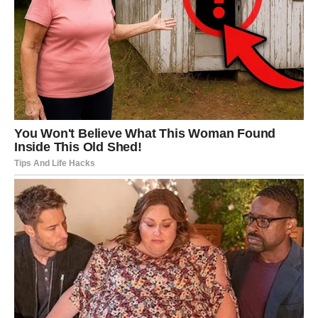
Poruka nedelje:
Vreme je da verujete lepim stvarima — zaslužili ste mir.
VODOLIJA
Nedelja iznenađenja, inspiracije i neočekivanih obrta
Vodolija ulazi u period u kojem se događaji nižu brže
nego što možete da ispratite. Neočekivani pozivi,
informacije, pozivi na saradnje — sve dolazi kao iz vedra
neba.
Šta donosi nedelja?
Veliko iznenađenje.
Povoljan razvoj na poslu.