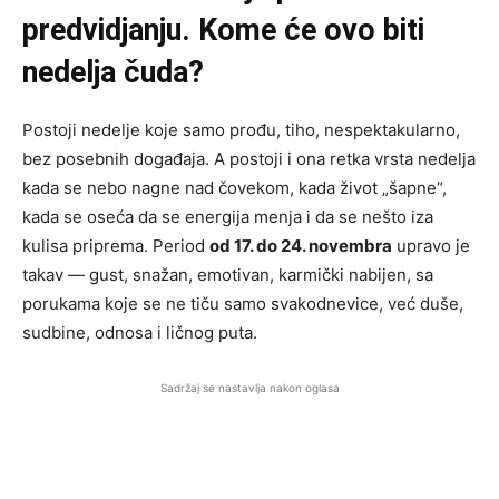
predvidjanju. Kome će ovo biti
nedelja čuda?
Postoji nedelje koje samo prođu, tiho, nespektakularno,
bez posebnih događaja. A postoji i ona retka vrsta nedelja
kada se nebo nagne nad čovekom, kada život „šapne“,
kada se oseća da se energija menja i da se nešto iza
kulisa priprema. Period
od 17. do 24. novembra
upravo je
takav — gust, snažan, emotivan, karmički nabijen, sa
porukama koje se ne tiču samo svakodnevice, već duše,
sudbine, odnosa i ličnog puta.
Sadržaj se nastavlja nakon oglasa