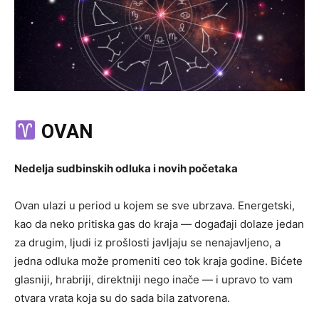
OVAN
Nedelja sudbinskih odluka i novih početaka
Ovan ulazi u period u kojem se sve ubrzava. Energetski,
kao da neko pritiska gas do kraja — događaji dolaze jedan
za drugim, ljudi iz prošlosti javljaju se nenajavljeno, a
jedna odluka može promeniti ceo tok kraja godine. Bićete
glasniji, hrabriji, direktniji nego inače — i upravo to vam
otvara vrata koja su do sada bila zatvorena.