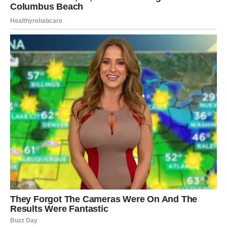
Rak ulazi u nedelju velike intuicije. Snove treba zapisivati,
signale posmatrati, jer Univerzum vam šalje znakove kroz
ljude, rečenice, čak i slučajne susrete. Osećaćete se
nežnije, dublje i povezanije sa sobom.
Šta donosi nedelja?
Poruka koja vraća nadu.
Emotivni razgovor koji otvara novo poglavlje.
Olakšanje u vezi posla ili finansija.
Jača zaštita — kao da vas nešto vodi i čuva.
U ljubavi, Rak dobija odgovor koji je čekao. Slobodni
Rakovi upoznaju nekoga ko nosi „poznatu“ energiju —