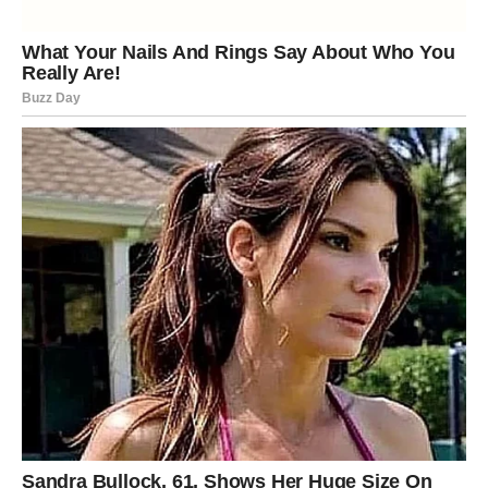
Pomak u poslu, posebno kroz kontakte i saradnje.
Neočekivano priznanje.
Ljubav kroz reči, dopisivanje i spontani susret.
Blizanci u vezi razrešavaju nešto što ih je opterećivalo.
Slobodni Blizanci ulaze u period pojačanog flerta — neko
vas čita bolje nego iko pre.
Poruka nedelje:
Ne plašite se istine — ona je vaš ključ za slobodu.
RAK
Nedelja emotivnih otvara i sudbinskih poruka