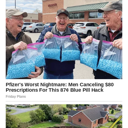
Pozitivne vesti iz daleka.
Povećan optimizam i snaga.
Slobodni Strelčevi mogu započeti vrlo zanimljivu
komunikaciju koja vodi u nešto ozbiljnije.
Poruka nedelje:
Ne ignorišite prilike — sada su tu sa razlogom.
JARAC
Nedelja stabilizacije, ljubavnog buđenja i poslovnog
uspeha
Jarac ulazi u nedelju u kojoj napokon oseća mir. Nakon