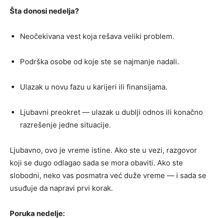
Šta donosi nedelja?
Neočekivana vest koja rešava veliki problem.
Podrška osobe od koje ste se najmanje nadali.
Ulazak u novu fazu u karijeri ili finansijama.
Ljubavni preokret — ulazak u dublji odnos ili konačno
razrešenje jedne situacije.
Ljubavno, ovo je vreme istine. Ako ste u vezi, razgovor
koji se dugo odlagao sada se mora obaviti. Ako ste
slobodni, neko vas posmatra već duže vreme — i sada se
usuđuje da napravi prvi korak.
Poruka nedelje: