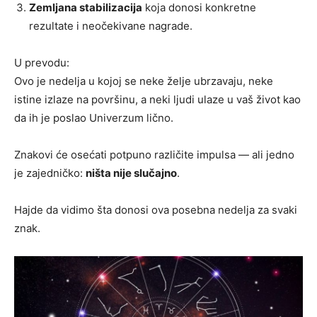
Zemljana stabilizacija
koja donosi konkretne
rezultate i neočekivane nagrade.
U prevodu:
Ovo je nedelja u kojoj se neke želje ubrzavaju, neke
istine izlaze na površinu, a neki ljudi ulaze u vaš život kao
da ih je poslao Univerzum lično.
Znakovi će osećati potpuno različite impulsa — ali jedno
je zajedničko:
ništa nije slučajno
.
Hajde da vidimo šta donosi ova posebna nedelja za svaki
znak.