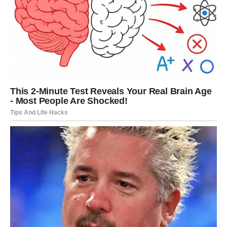
Finansijsko olakšanje ili pozitivan ishod nekog
čekanja.
Susret koji vraća osmeh na lice.
Pomirenje sa osobom s kojom ste bili u zategnutim
odnosima.
Jaka intuicija i emotivni darovi.
U ljubavi, Bik dobija jasnu poruku —
neko vas bira srcem
.
Ako ste slobodni, osoba iz vaše bliže okoline pokazuje
više interesovanja nego ranije.
Poruka nedelje:
Dozvolite sebi da primite ono što ste već zaslužili.