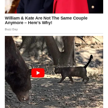
snovi nose poruke.
Šta donosi nedelja?
Duboka emotivna istina.
Pomak u odnosu koji vam znači.
Povoljan ishod u vezi posla.
Poruka koja nosi snažnu simboliku.
Slobodne Ribe dobijaju priliku za karmički susret —
osoba koja ulazi ima važnu ulogu u vašoj budućnosti.
Poruka nedelje:
Verujte znakovima — vode vas prema nečemu velikom.