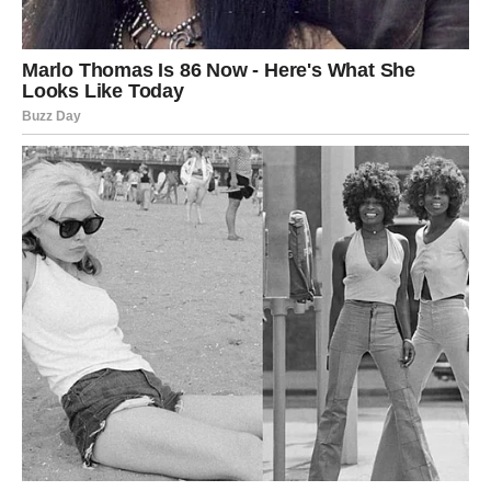
Otvorite srce — sudbina vam šalje ono što ste tražili.
ŠKORPIJA
Nedelja karmičke moći i velikih otkrića
Škorpija ulazi u jednu od najznačajnijih nedelja ove
jeseni. Vaša energija jača, intuicija postaje nepogrešiva, a
sudbinski događaji se nižu. Sve što je skriveno — izlazi
na površinu.
Šta donosi nedelja?
Otkriće koje menja planove.
Intenzivna ljubavna energija.