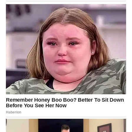
karmički susret je moguć.
Poruka nedelje:
Ne ignorišite unutrašnji glas — on je ovog puta
nepogrešiv.
LAV
Nedelja uspeha, priznanja i lične pobede
Lav ponovo blista! Ovo je nedelja u kojoj vas život vraća
na veliku scenu. Bićete primećeni, pohvaljeni, pozvani,
potrebni. Ako ste radili na nekom projektu, sada dolaze
rezultati. Ako ste čekali potvrdu — stiže.
Šta donosi nedelja?