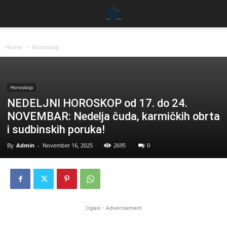
Home
Horoskop
Horoskop
NEDELJNI HOROSKOP od 17. do 24.
NOVEMBAR: Nedelja čuda, karmičkih obrta
i sudbinskih poruka!
By
Admin
-
November 16, 2025
2695
0
Oglasi - Advertisement