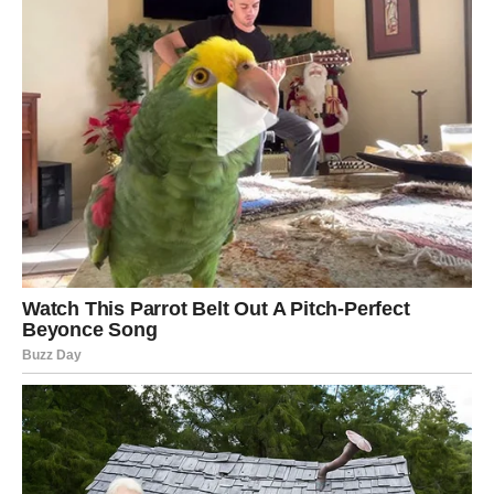
Veliki napredak u karijeri.
Pohvala, priznanje ili javno isticanje.
Ljubavni uspeh — neko vam se divi više nego što
mislite.
Finansijski plus ili poklon.
Slobodni Lavovi ulaze u fazu magnetične energije —
privlačite pažnju gde god da se pojavite. U vezi, dolazi
mir i stabilnost.
Poruka nedelje:
Ne spuštajte glavu — nebeski reflektor je ponovo na
vama.