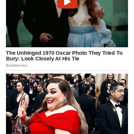
Pomoć osoba koje poštujete.
Ljubavno, Device dolaze do tačke istine:
odnos ili prelazi
na viši nivo ili se završava
. Slobodne Device privlače vrlo
inteligentnu osobu.
Poruka nedelje:
Ne bojte se promene — ona vas vodi gde treba da
budete.
VAGA
Nedelja ravnoteže, ljubavi i sudbinskih susreta
Vaga konačno dolazi do daha. Ova nedelja donosi balans,
olakšanje i osećaj da se stvari slažu na svoje mesto. U
ljubavi dolazi nešto posebno — poruka, poziv ili susret