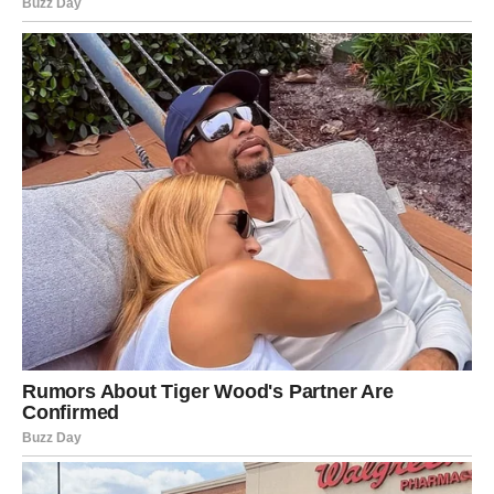
STRELAC
Nedelja šansi, putovanja i novih početaka
Strelac ulazi u svoju sezonu i odmah oseća talas sreće.
Otvaraju se nova vrata, nove želje, nove prilike. Sve što
počnete u ovom periodu imaće dug rok i dobre rezultate.
Šta donosi nedelja?
Putovanje ili poziv u pokret.
Nova poslovna ili emotivna prilika.