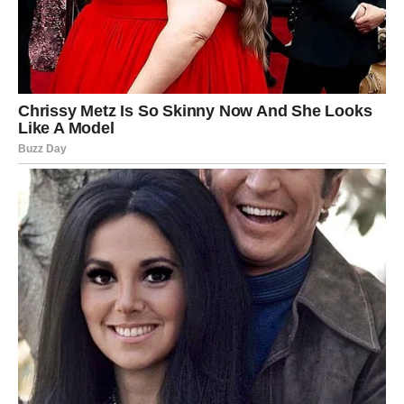
koji nećete zaboraviti.
Šta donosi nedelja?
Harmonija u odnosima.
Pomirenje ili dublja povezanost.
Povoljne odluke u vezi finansija.
Inspiracija i kreativni polet.
Slobodnim Vagama se otvara polje ljubavi — osoba iz
prošlosti ili nova osoba koja jako liči na „idealnu sliku“
može se pojaviti.
Poruka nedelje: