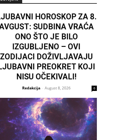
LJUBAVNI HOROSKOP ZA 8.
AVGUST: SUDBINA VRAĆA
ONO ŠTO JE BILO
IZGUBLJENO – OVI
ZODIJACI DOŽIVLJAVAJU
LJUBAVNI PREOKRET KOJI
NISU OČEKIVALI!
Redakcija
August 8, 2026
-
0