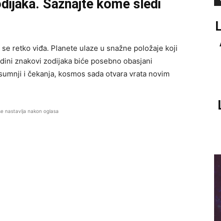
dijaka. Saznajte kome sledi
se retko viđa. Planete ulaze u snažne položaje koji
dini znakovi zodijaka biće posebno obasjani
umnji i čekanja, kosmos sada otvara vrata novim
se nastavlja nakon oglasa