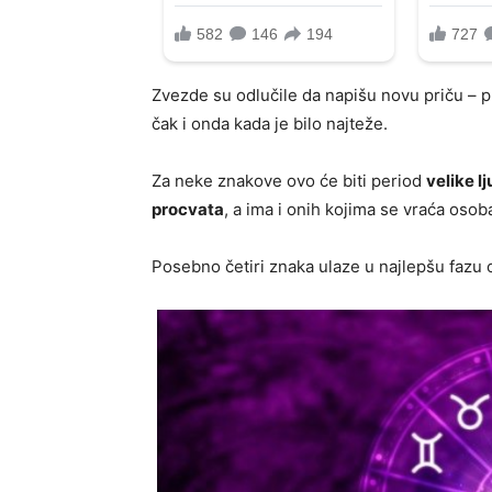
Zvezde su odlučile da napišu novu priču – pr
čak i onda kada je bilo najteže.
Za neke znakove ovo će biti period
velike 
procvata
, a ima i onih kojima se vraća oso
Posebno četiri znaka ulaze u najlepšu fazu 