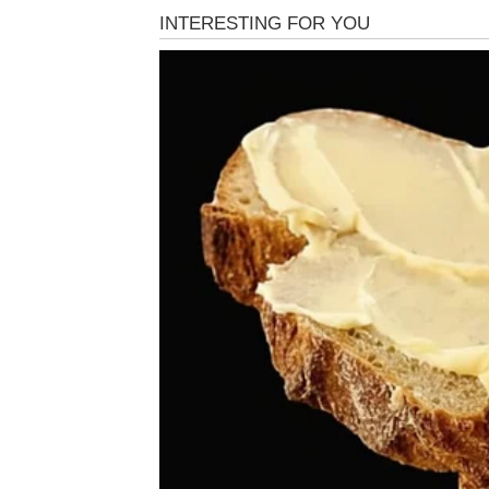
U ljubavi, Lavovi mogu očekivati
neočekivan
značila
. Postoji velika mogućnost da se javi
Ovaj put stvari mogu biti drugačije, jer će t
ono što je nekada bilo slomljeno.
Za slobodne Lavove sudbina sprema
sudbin
slučajno – preko prijatelja, na putovanju ili
samog početka postojati snažna energija p
je to zaista slučaj.
Ali ljubav nije jedino polje gde Lavove čekaj
Finansije takođe ulaze u fazu naglog pobol
dobitka
, ponude za posao ili projekta koji 
priliku da pokažu svoj talenat konačno će dob
Najvažnije je da veruju u sebe, jer ovo pro