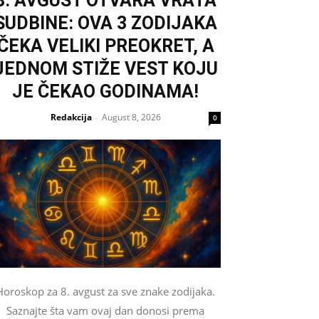
8. AVGUST OTVARA VRATA
SUDBINE: OVA 3 ZODIJAKA
ČEKA VELIKI PREOKRET, A
JEDNOM STIŽE VEST KOJU
JE ČEKAO GODINAMA!
Redakcija
August 8, 2026
-
0
Horoskop za 8. avgust za sve znake zodijaka.
Saznajte šta vam ovaj dan donosi prema