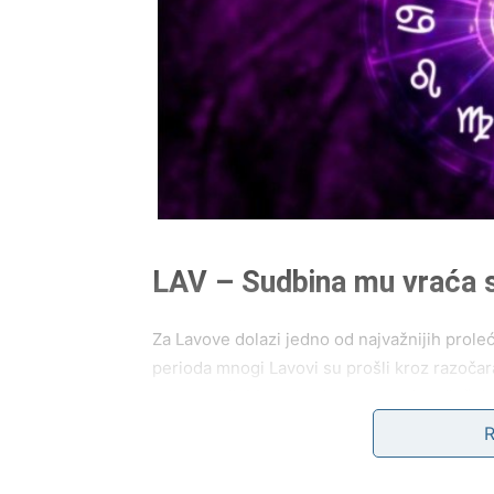
LAV – Sudbina mu vraća s
Za Lavove dolazi jedno od najvažnijih prol
perioda mnogi Lavovi su prošli kroz razočar
su verovali. Međutim, kosmos sada odlučuje 
Planete donose energiju
obnove i velikih š