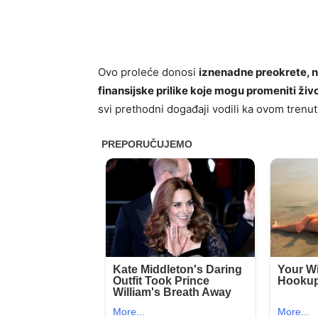
Ovo proleće donosi
iznenadne preokrete, n
finansijske prilike koje mogu promeniti živo
svi prethodni događaji vodili ka ovom trenut