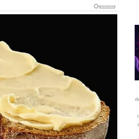
o pomirenje sa osobom koja im je nekada mnogo
 neko iz prošlosti ko je shvatio da je napravio grešku.
a osoba doći sa mnogo više iskrenosti i želje da popravi
ski susret
. To može biti osoba koju upoznaju sasvim
 čak kroz posao. Ono što je zanimljivo jeste da će od
repoznavanja, kao da se poznaju mnogo duže nego što
u čuda.
d
jšanja. Postoji mogućnost
iznenadnog novčanog
može doneti značajnu zaradu. Lavovi koji su dugo čekali
iti priliku koja menja sve.
leće može biti početak potpuno nove životne priče.