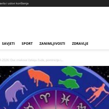
avila i uslovi korištenja
SAVJETI
SPORT
ZANIMLJIVOSTI
ZDRAVLJE
026: Ove znakove čekaju čuda, pomirenja i...