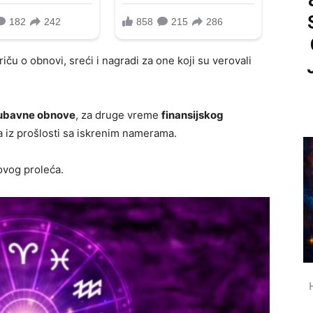
iču o obnovi, sreći i nagradi za one koji su verovali
ljubavne obnove
, za druge vreme
finansijskog
ba iz prošlosti sa iskrenim namerama.
ovog proleća.