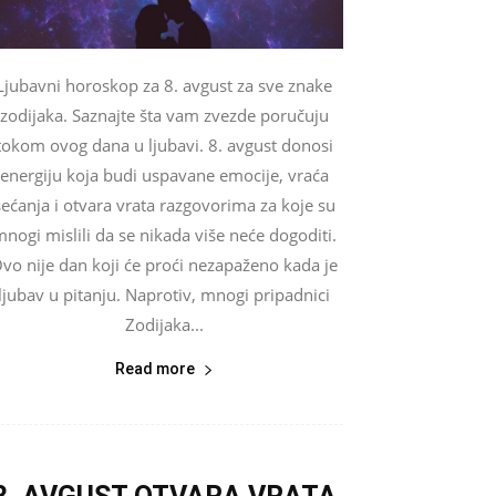
Ljubavni horoskop za 8. avgust za sve znake
zodijaka. Saznajte šta vam zvezde poručuju
tokom ovog dana u ljubavi. 8. avgust donosi
energiju koja budi uspavane emocije, vraća
sećanja i otvara vrata razgovorima za koje su
nogi mislili da se nikada više neće dogoditi.
vo nije dan koji će proći nezapaženo kada je
ljubav u pitanju. Naprotiv, mnogi pripadnici
Zodijaka...
Read more