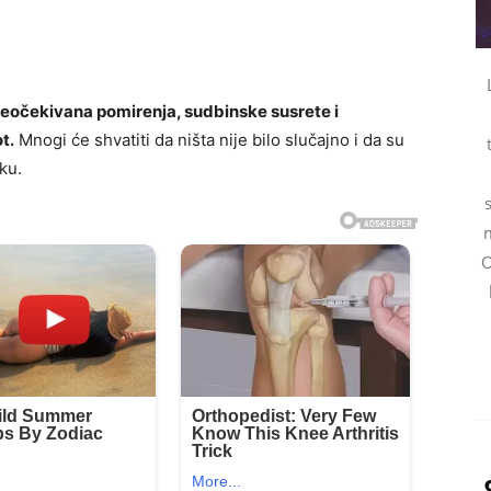
eočekivana pomirenja, sudbinske susrete i
t.
Mnogi će shvatiti da ništa nije bilo slučajno i da su
ku.
m
O