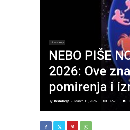
Horoskop
NEBO PIŠE N
2026: Ove zna
pomirenja i i
By
Redakcija
-
March 11, 2026
5657
0