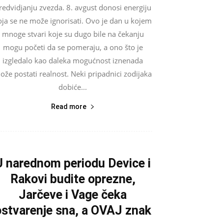
redvidjanju zvezda. 8. avgust donosi energiju
oja se ne može ignorisati. Ovo je dan u kojem
mnoge stvari koje su dugo bile na čekanju
mogu početi da se pomeraju, a ono što je
izgledalo kao daleka mogućnost iznenada
ože postati realnost. Neki pripadnici zodijaka
dobiće...
Read more
U narednom periodu Device i
Rakovi budite oprezne,
Jarčeve i Vage čeka
ostvarenje sna, a OVAJ znak