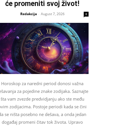
će promeniti svoj život!
Redakcija
August 7, 2026
-
0
Horoskop za naredni period donosi važna
ešavanja za pojedine znake zodijaka. Saznajte
šta vam zvezde predvidjanju ako ste među
ovim zodijacima. Postoje periodi kada se čini
da se ništa posebno ne dešava, a onda jedan
događaj promeni čitav tok života. Upravo