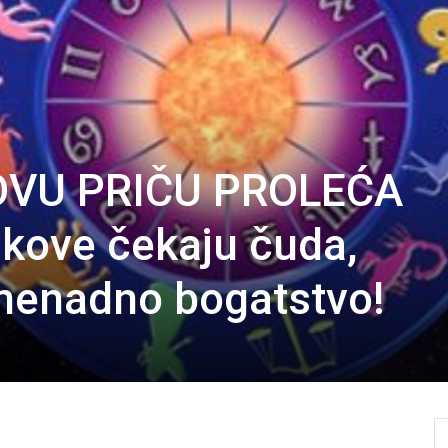
OVU PRIČU PROLEĆA
kove čekaju čuda,
znenadno bogatstvo!