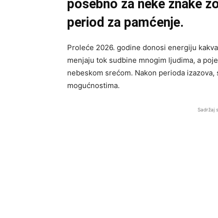
posebno za neke znake zo
period za pamćenje.
Proleće 2026. godine donosi energiju kakva 
menjaju tok sudbine mnogim ljudima, a poje
nebeskom srećom. Nakon perioda izazova, s
mogućnostima.
Sadržaj 