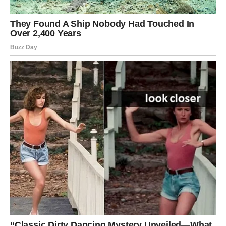
Vage više ne mogu da balansiraju između dve istine.
Naredna tri dana vas teraju da
izaberete stranu
.
Možda ste pokušavali da zadovoljite sve, ali sada shvatate
da time gubite sebe. Istina dolazi kroz partnera ili blisku
osobu. Kada je prihvatite – dolazi unutrašnji mir. Za neke
Vage – ovo je trenutak kada se donosi
najvažnija odluka
u poslednje vreme
.