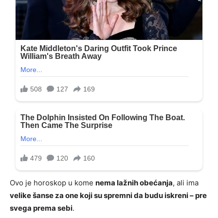
Ovo je horoskop u kome
nema lažnih obećanja
, ali ima
velike šanse za one koji su spremni da budu iskreni – pre
svega prema sebi
.