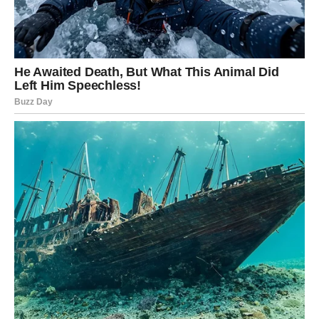
izaći na površinu. U ljubavi – istina vodi ili ka jačoj vezi ili
ka konačnom razlazu. U poslu – neko prepoznaje vašu
vrednost, ali samo ako pokažete pravo lice.
DEVICA
Devicama sledi period u kojem se
ruše planovi – ali samo
da bi se napravili bolji
. Naredna tri dana mogu doneti
razočaranje, ali i veliko olakšanje.
Shvatićete da nešto što ste forsirali više nema smisla.
Kada to prihvatite,
otvara se nova prilika
– posebno u
vezi sa poslom i ličnim razvojem. U ljubavi – prestajete da
analizirate i počinjete da osećate.
VAGA