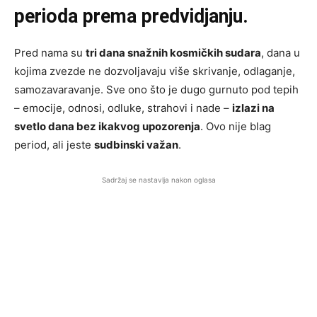
perioda prema predvidjanju.
Pred nama su
tri dana snažnih kosmičkih sudara
, dana u
kojima zvezde ne dozvoljavaju više skrivanje, odlaganje,
samozavaravanje. Sve ono što je dugo gurnuto pod tepih
– emocije, odnosi, odluke, strahovi i nade –
izlazi na
svetlo dana bez ikakvog upozorenja
. Ovo nije blag
period, ali jeste
sudbinski važan
.
Sadržaj se nastavlja nakon oglasa