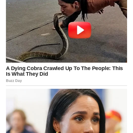
više ne možete ignorisati.
Možda ste verovali u nečije reči više nego u dela. Sada
vidite jasno. Ovo može boleti, ali vas oslobađa. Za Ribe
koje prihvate istinu – dolazi novi početak, mir i osećaj da
su konačno na pravom putu.