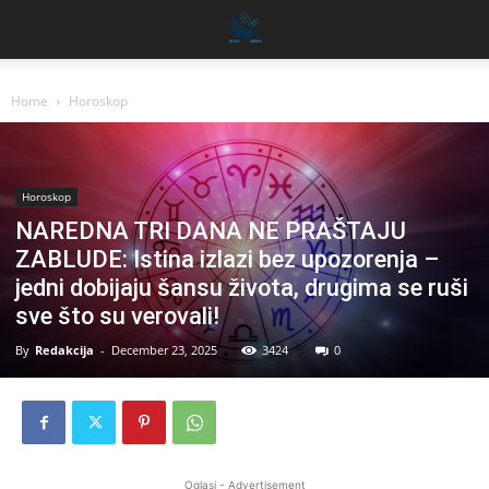
Home
Horoskop
Horoskop
NAREDNA TRI DANA NE PRAŠTAJU
ZABLUDE: Istina izlazi bez upozorenja –
jedni dobijaju šansu života, drugima se ruši
sve što su verovali!
By
Redakcija
-
December 23, 2025
3424
0
Oglasi - Advertisement