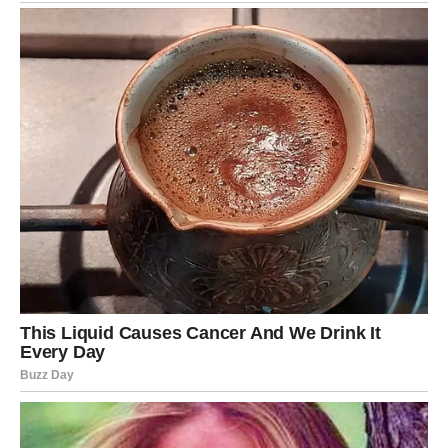
delovali uzbudljivo. Naredna tri dana vam pokazuju gde
ste se zavaravali u vezi sa ciljevima ili ljudima.
Istina vas može iznenaditi, ali vas vodi ka ispravnom
smeru. Ako se usudite da promenite plan – dobijate
šansu kakvu niste očekivali. Ljubav dolazi kroz iskren
razgovor, bez ulepšavanja.
JARAC
Jarčevi su pred
ključnom prekretnicom
. Naredna tri dana
donose istinu koja menja temelje. Možda ste dugo nosili
teret odgovornosti, verujući da morate izdržati sve.
Sada shvatate da
ne morate više
. Oslobađanje od lažnih
obaveza donosi novu snagu. Na poslovnom planu –
moguć je veliki zaokret. U ljubavi – ili se odnos