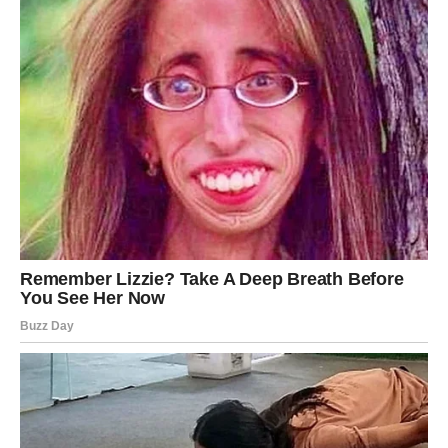
produbljuje ili se jasno završava.
VODOLIJA
Vodolije se suočavaju sa istinom o sopstvenim željama.
Naredna tri dana ruše iluziju slobode koja vas zapravo
sputava.
Shvatate da nešto radite samo iz navike. Kada to
prekinete – otvara se prostor za nešto autentično.
Ljubavni odnosi prolaze kroz test iskrenosti, a poslovne
ideje dobijaju novu dimenziju.
RIBE
Ribe su posebno osetljive u ovom periodu. Naredna tri
dana donose
duhovno buđenje
, ali i emotivnu istinu koju