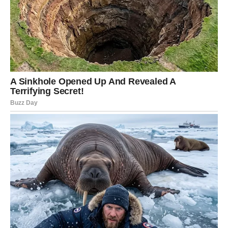
Rakovi će u naredna tri dana osetiti
emocionalni
zemljotres
. Istine koje izlaze mogu biti bolne, ali su
oslobađajuće. Možda shvatate da ste previše davali
nekome ko to nije znao da ceni.
Ovo je trenutak kada
birate sebe
. Zvezde vam daju snagu
da presečete vezu, naviku ili obrazac koji vas je
iscrpljivao. Za neke Rakove – ovo je početak novog
emotivnog poglavlja, ali tek nakon što se zatvori staro.
LAV
Lavovi su u centru pažnje, ali sada ne mogu da sakriju
istinu iza osmeha. Naredna tri dana donose
test
iskrenosti
– prema sebi i drugima.
Ako ste se pretvarali da vam nešto ne smeta – sada će