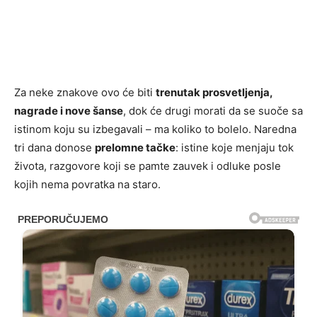
Za neke znakove ovo će biti
trenutak prosvetljenja,
nagrade i nove šanse
, dok će drugi morati da se suoče sa
istinom koju su izbegavali – ma koliko to bolelo. Naredna
tri dana donose
prelomne tačke
: istine koje menjaju tok
života, razgovore koji se pamte zauvek i odluke posle
kojih nema povratka na staro.