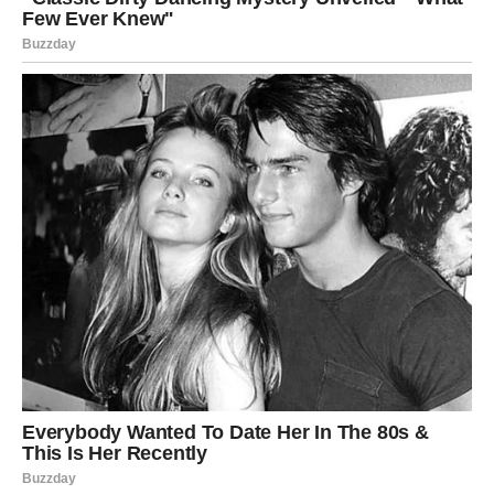
ŠKORPIJA
Škorpije ulaze u jedan od najintenzivnijih perioda.
Naredna tri dana donose
potpuno ogoljavanje istine
.
Nema više tajni, nema skrivanja. Ako ste nešto osećali, ali
niste priznali – sada dolazi trenutak suočavanja. Ovo je
period transformacije: nešto se završava zauvek, ali na
njegovom mestu nastaje nešto snažnije. Škorpije koje
prihvate istinu – dobijaju ogromnu moć.
STRELAC
Strelčevi shvataju da
nisu svi putevi pravi
, ma koliko