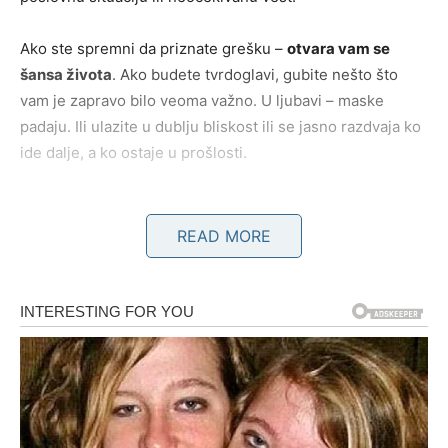
Ako ste spremni da priznate grešku –
otvara vam se
šansa života
. Ako budete tvrdoglavi, gubite nešto što
vam je zapravo bilo veoma važno. U ljubavi – maske
padaju. Ili ulazite u dublju bliskost ili se jasno razdvaja ko
ide dalje, a ko ostaje u prošlosti.
BIK
READ MORE
Bik ulazi u period u kojem se
ruše iluzije vezane za
sigurnost
. Možda ste verovali da je nešto stabilno samo
zato što traje dugo – ali naredna tri dana vam pokazuju
istinu.
Finansije i emotivni odnosi su u fokusu. Neko vam može
ponuditi
neočekivanu priliku
, ali pod uslovom da se