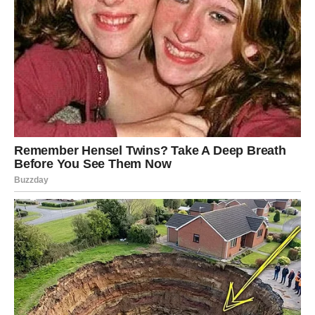
oslobodite straha. Ako ostanete vezani za staro –
propustićete šansu. Ako se usudite – počinje potpuno
nova faza života.
BLIZANCI
Za Blizance ovo su dani
razotkrivanja
. Sve ono što je bilo
neizrečeno sada izlazi na videlo. Istina može doći kroz
poruku, poziv ili susret koji niste planirali.
Naredna tri dana vam donose izbor:
da li ćete ostati u
priči koja vas zbunjuje ili konačno izabrati jasnoću
. Na
poslovnom planu – moguć je nagli preokret. Ne bojte se
istine, jer vas ona vodi tačno tamo gde treba.
RAK