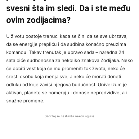
svesni šta im sledi. Da i ste među
ovim zodijacima?
U životu postoje trenuci kada se čini da se sve ubrzava,
da se energije prepliću i da sudbina konačno preuzima
komandu. Takav trenutak je upravo sada – naredna 24
sata biće sudbonosna za nekoliko znakova Zodijaka. Neko
će dobiti vest koja će mu promeniti tok života, neko će
sresti osobu koja menja sve, a neko će morati doneti
odluku od koje zavisi njegova budućnost. Univerzum je
aktivan, planete se pomeraju i donose nepredvidive, ali
snažne promene.
Sadržaj se nastavlja nakon oglasa