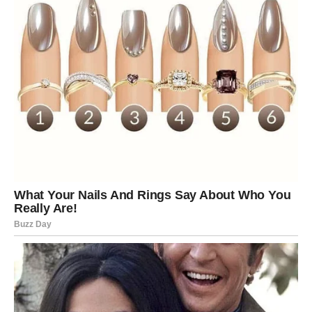
Za Jarca, narednih 24 sata nose ogromnu dozu energije i
promena. Poslednjih meseci oseća se umorno,
iscrpljeno, ali i kao da sve što je gradio nema pravi efekat.
Međutim, upravo sada sudbina preokreće tok događaja.
Vrlo je moguće da će Jarac dobiti poziv ili vest koja menja
sve. To može biti ponuda za posao, prilika za saradnju,
priznanje za trud, ili čak neočekivani poziv od osobe koja
mu je značila. Sudbina sada nagrađuje istrajnost i
strpljenje.
Emotivno, mnogi Jarčevi će doživeti trenutak jasnoće.
Možda će shvatiti da više ne mogu da se drže prošlosti, ili
će neko iznenada ući u njihov život i probuditi emocije za
koje su mislili da su davno nestale. Ovaj susret ima
duboku karmičku notu – kao da se duše ponovo