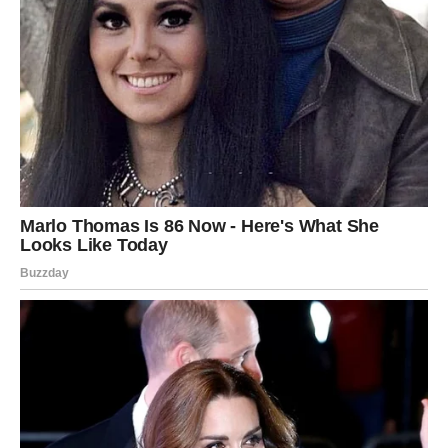
pronalaze.
Na finansijskom planu, dolazi stabilizacija. Neko
prepoznaje Jarčevu vrednost, a u narednim satima može
stići ponuda koja se ne odbija. Sve što se dešava sada
ima dugoročni efekat, iako se u trenutku može činiti kao
da se sve dešava prebrzo.
Jarčevi su naučili lekcije o strpljenju, disciplini i veri u
sebe – a sada stiže nagrada. Ovo je 24 sata koja mogu
označiti novi početak, i to onaj o kojem su dugo maštali,
ali nisu verovali da je moguć.