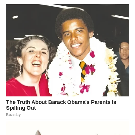
Vaga je znak balansa, ali sada mora naučiti da ne traži
savršenu ravnotežu već – pravi korak. I baš taj korak, u
narednih 24 sata, može promeniti ceo njen životni
pravac.
JARAC – Veliki preokret i
neočekivani poziv