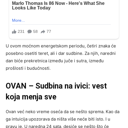
U ovom moćnom energetskom periodu, četiri znaka će
posebno osetiti teret, ali i dar sudbine. Za njih, naredni
dan biće prekretnica između juče i sutra, između
prošlosti i budućnosti.
OVAN – Sudbina na ivici: vest
koja menja sve
Ovan već neko vreme oseća da se nešto sprema. Kao da
ga intuicija upozorava da ništa više neće biti isto. I u
pravu je. U naredna 24 sata, desiće se nešto što će