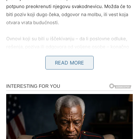
potpuno preokrenuti njegovu svakodnevicu. Možda će to
biti poziv koji dugo čeka, odgovor na molbu, ili vest koja
otvara vrata budućnosti.
Ovnovi koji su bili u iščekivanju – da li poslovne odluke,
rešenja, poziva ili odgovora od voljene osobe – konačno
će dočekati svoj trenutak. Ova vest može u početku
READ MORE
delovati kao šok, ali ubrzo će se pokazati kao blagoslov.
Emocionalno, Ovan će shvatiti da ne može više da čeka i
da mora da preuzme inicijativu. Ako je u vezi koja
stagnira, biće suočen sa istinom. Ako je sam, vrlo je
moguće da će upravo sada sresti osobu koja ga gleda na
način na koji dugo niko nije. Taj susret može biti naizgled
slučajan – u prolazu, preko poruke, u razgovoru koji se
„slučajno“ dogodi. Ali ništa tu nije slučajno.