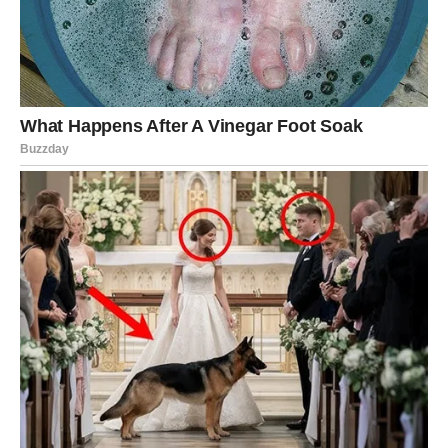
emotivan. To može biti bivši partner, prijatelj s kojim je
prekinuta komunikacija, ili neko ko je nekada imao veliko
značenje. Iako će u početku delovati kao da se srce
ponovo otvara starim ranama, ovaj susret zapravo donosi
iscjeljenje.
Za one Rakove koji su u stabilnim vezama, može doći do
dubljeg razumevanja sa partnerom. Reči koje se izgovore
u naredna 24 sata biće iskrene i mogu promeniti tok
odnosa. Ljubav dobija novu dimenziju – i to onu zreliju,
iskreniju, bez maske i igre.
Na poslovnom planu, moguće je da Rak dobije iznenadnu
ponudu ili da neko iznenada prepozna njegov trud. Neka
vest vezana za karijeru može doći nenadano – mejlom,
pozivom ili preko osobe iz senke. Biće to znak da se
konačno kreće napred.