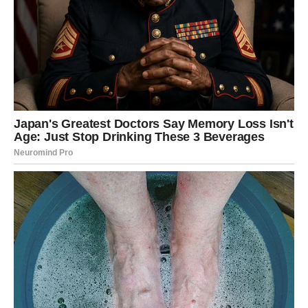
Finansijski, Ovan ulazi u period kada se jedna odluka
može pokazati kao prelomna. Možda će neko iz porodice
ili prošlosti ponuditi saradnju, ili će se otvoriti mogućnost
koja se ranije činila nedostižnom. Ovaj znak mora da
sluša intuiciju, jer sada ona govori glasnije nego ikad.
RAK – Emotivni zemljotres i
susret sa prošlošću
Za Raka, naredna 24 sata nose emotivni vrtlog. Mnogi
Rakovi će biti suočeni sa osobom ili situacijom iz
prošlosti koju su mislili da su davno prevazišli. Međutim,
Univerzum ima drugačije planove – vreme je da se neke
stvari razjasne, oproste i zatvore.
Susret koji se može desiti u ovom periodu biće duboko