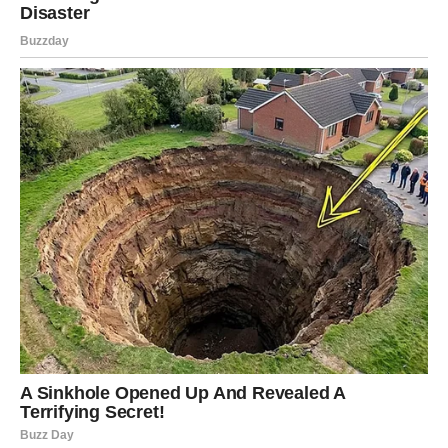
nalazi se prilika za rast. Možda će morati da napuste ono
poznato da bi zakoračili u novo, ali sve što dolazi nosi
ogromnu simboliku oslobađanja.
Emotivno, Vage koje su bile u ljubavnoj konfuziji dobiće
jasnu sliku. Neko će reći nešto što će ih trgnuti, ili će
same shvatiti da više ne mogu da čekaju. Za one koje su
same – dolazi neočekivan susret, možda čak i sa osobom
koju poznaju duže vreme, ali sada je gledaju drugim
očima.
Na poslovnom planu, Vaga može očekivati napredak.
Neko primećuje njen rad, neko je spreman da joj pruži
šansu. Sve što se dogodi sada ima potencijal da je izvuče
iz stagnacije. Ključ je u hrabrosti – ako se usudi da
rizikuje, nagrada dolazi brže nego što misli.