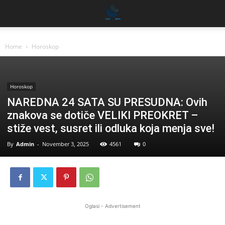
Home
Horoskop
Horoskop
NAREDNA 24 SATA SU PRESUDNA: Ovih
znakova se dotiče VELIKI PREOKRET –
stiže vest, susret ili odluka koja menja sve!
By
Admin
-
November 3, 2025
4561
0
Oglasi - Advertisement