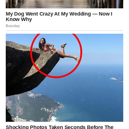
Rakovima se savetuje da slede srce, ali i da veruju da se
sve dešava s razlogom. Ove 24 sata donose emotivno
razrešenje, ali i mogućnost da se otvori novo poglavlje –
možda baš ono koje su čekali čitavu godinu.
VAGA – Odluka koja menja pravac
života
Vage će se tokom narednih 24 sata suočiti sa odlukom od
koje zavisi njihov naredni period. To može biti poslovna
ponuda, izbor između dve opcije, ili važan razgovor koji
razrešava dugotrajnu dilemu. Vreme odugovlačenja je
završeno – sada Univerzum traži da izaberu.
Za mnoge Vage, ovaj trenutak će izgledati kao da ih neko
gura ka ivici promene. Ali upravo tu, na ivici neizvesnosti,